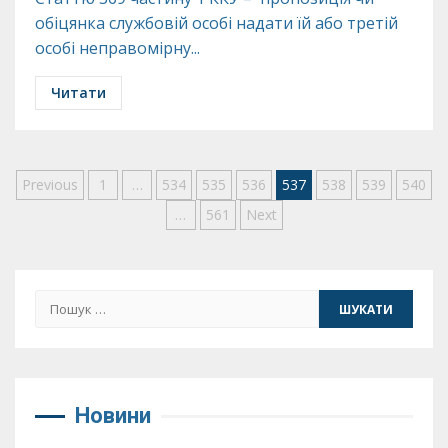
обіцянка службовій особі надати їй або третій
особі неправомірну...
Читати
Пагінація
Previous
1
…
534
535
536
537
538
539
540
…
561
Next
записів
Пошук:
Новини