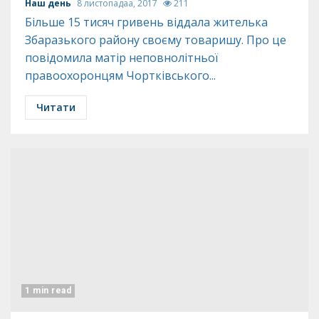
Наш день
8 листопадаа, 2017
211
Більше 15 тисяч гривень віддала жителька
Збаразького району своєму товаришу. Про це
повідомила матір неповнолітньої
правоохоронцям Чортківського...
Читати
1 min read