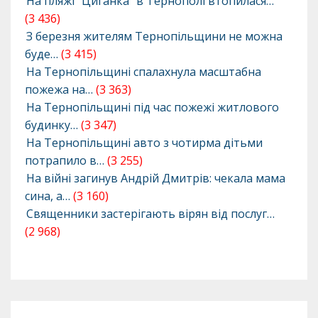
На пляжі “Циганка” в Тернополі втопилася…
(3 436)
З березня жителям Тернопільщини не можна
буде…
(3 415)
На Тернопільщині спалахнула масштабна
пожежа на…
(3 363)
На Тернопільщині під час пожежі житлового
будинку…
(3 347)
На Тернопільщині авто з чотирма дітьми
потрапило в…
(3 255)
На війні загинув Андрій Дмитрів: чекала мама
сина, а…
(3 160)
Священники застерігають вірян від послуг…
(2 968)