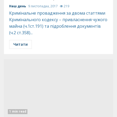
Наш день
9 листопадаа, 2017
219
Кримінальне провадження за двома статтями
Кримінального кодексу – привласнення чужого
майна (ч.1ст.191) та підроблення документів
(ч.2 ст.358)...
Читати
1 min read