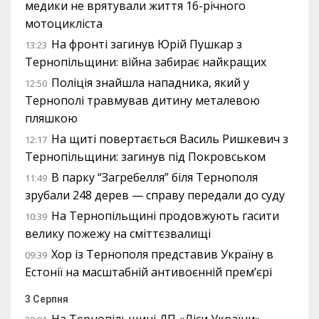
медики не врятували життя 16-річного
мотоцикліста
На фронті загинув Юрій Пушкар з
13:23
Тернопільщини: війна забирає найкращих
Поліція знайшла нападника, який у
12:50
Тернополі травмував дитину металевою
пляшкою
На щиті повертається Василь Ришкевич з
12:17
Тернопільщини: загинув під Покровськом
В парку “Загребелля” біля Тернополя
11:49
зрубали 248 дерев — справу передали до суду
На Тернопільщині продовжують гасити
10:39
велику пожежу на сміттєзвалищі
Хор із Тернополя представив Україну в
09:39
Естонії на масштабній антивоєнній прем’єрі
3 Серпня