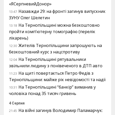
«ЯСерпневийДонор»
Назавжди 29: на фронті загинув випускник
13:47
ЗУНУ Олег Шелетин
На Тернопільщині можна безкоштовно
13:18
пройти комп’ютерну томографію (перелік
лікарень)
Жителів Тернопільщини запрошують на
12:30
безкоштовний курс з нацспротиву
На Тернопільщині рятувальники
12:04
звільнили людину з понівеченого в ДТП авто
На щиті повертається Петро Федів з
11:23
Тернопільщини: майже рік невідомості та надії
На Тернопільщині “банкір” виманив у
10:31
чоловіка понад 35 тисяч гривень
4 Серпня
На війні загинув Володимир Паламарчук:
21:45