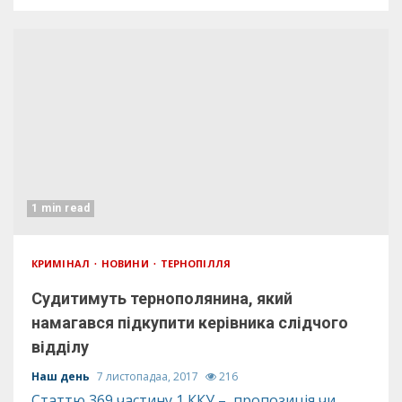
1 min read
КРИМІНАЛ
НОВИНИ
ТЕРНОПІЛЛЯ
Судитимуть тернополянина, який
намагався підкупити керівника слідчого
відділу
Наш день
7 листопадаа, 2017
216
Статтю 369 частину 1 ККУ – пропозиція чи