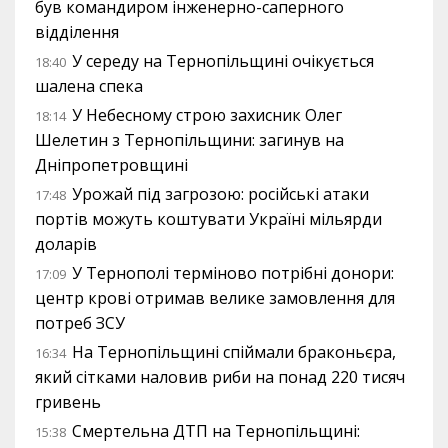
був командиром інженерно-саперного
відділення
У середу на Тернопільщині очікується
18:40
шалена спека
У Небесному строю захисник Олег
18:14
Шелетин з Тернопільщини: загинув на
Дніпропетровщині
Урожай під загрозою: російські атаки
17:48
портів можуть коштувати Україні мільярди
доларів
У Тернополі терміново потрібні донори:
17:09
центр крові отримав велике замовлення для
потреб ЗСУ
На Тернопільщині спіймали браконьєра,
16:34
який сітками наловив риби на понад 220 тисяч
гривень
Смертельна ДТП на Тернопільщині:
15:38