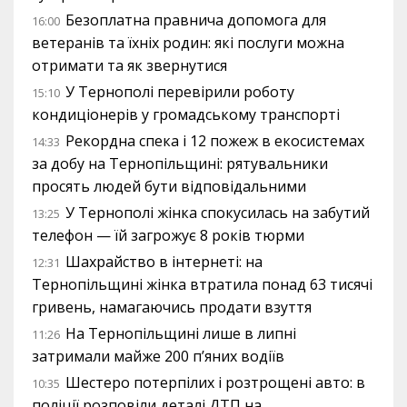
Безоплатна правнича допомога для
16:00
ветеранів та їхніх родин: які послуги можна
отримати та як звернутися
У Тернополі перевірили роботу
15:10
кондиціонерів у громадському транспорті
Рекордна спека і 12 пожеж в екосистемах
14:33
за добу на Тернопільщині: рятувальники
просять людей бути відповідальними
У Тернополі жінка спокусилась на забутий
13:25
телефон — їй загрожує 8 років тюрми
Шахрайство в інтернеті: на
12:31
Тернопільщині жінка втратила понад 63 тисячі
гривень, намагаючись продати взуття
На Тернопільщині лише в липні
11:26
затримали майже 200 п’яних водіїв
Шестеро потерпілих і розтрощені авто: в
10:35
поліції розповіли деталі ДТП на