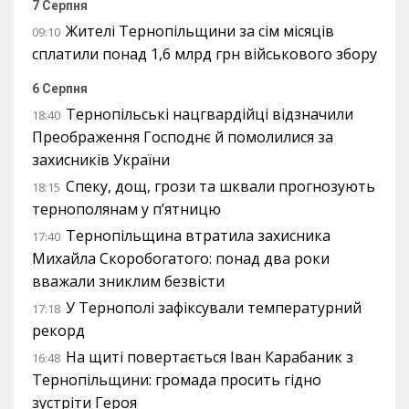
7 Серпня
Жителі Тернопільщини за сім місяців
09:10
сплатили понад 1,6 млрд грн військового збору
6 Серпня
Тернопільські нацгвардійці відзначили
18:40
Преображення Господнє й помолилися за
захисників України
Спеку, дощ, грози та шквали прогнозують
18:15
тернополянам у п’ятницю
Тернопільщина втратила захисника
17:40
Михайла Скоробогатого: понад два роки
вважали зниклим безвісти
У Тернополі зафіксували температурний
17:18
рекорд
На щиті повертається Іван Карабаник з
16:48
Тернопільщини: громада просить гідно
зустріти Героя