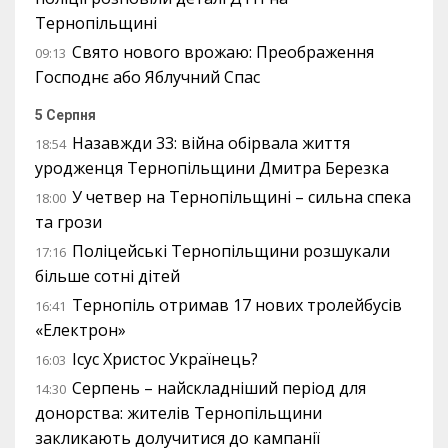
Тернопільщині
Свято нового врожаю: Преображення
09:13
Господнє або Яблучний Спас
5 Серпня
Назавжди 33: війна обірвала життя
18:54
уродженця Тернопільщини Дмитра Березка
У четвер на Тернопільщині – сильна спека
18:00
та грози
Поліцейські Тернопільщини розшукали
17:16
більше сотні дітей
Тернопіль отримав 17 нових тролейбусів
16:41
«Електрон»
Ісус Христос Українець?
16:03
Серпень – найскладніший період для
14:30
донорства: жителів Тернопільщини
закликають долучитися до кампанії