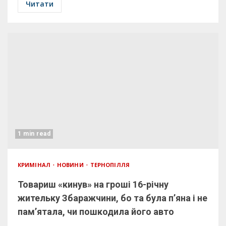
Читати
1 min read
КРИМІНАЛ
НОВИНИ
ТЕРНОПІЛЛЯ
Товариш «кинув» на гроші 16-річну
жительку Збаражчини, бо та була п’яна і не
пам’ятала, чи пошкодила його авто