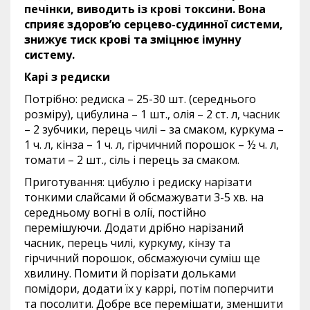
печінки, виводить із крові токсини. Вона
сприяє здоров’ю серцево-судинної системи,
знижує тиск крові та зміцнює імунну
систему.
Карі з редиски
Потрібно: редиска – 25-30 шт. (середнього
розміру), цибулина – 1 шт., олія – 2 ст. л, часник
– 2 зубчики, перець чилі – за смаком, куркума –
1 ч. л, кінза – 1 ч. л, гірчичний порошок – ½ ч. л,
томати – 2 шт., сіль і перець за смаком.
Приготування: цибулю і редиску нарізати
тонкими слайсами й обсмажувати 3-5 хв. на
середньому вогні в олії, постійно
перемішуючи. Додати дрібно нарізаний
часник, перець чилі, куркуму, кінзу та
гірчичний порошок, обсмажуючи суміш ще
хвилину. Помити й порізати дольками
помідори, додати їх у каррі, потім поперчити
та посолити. Добре все перемішати, зменшити