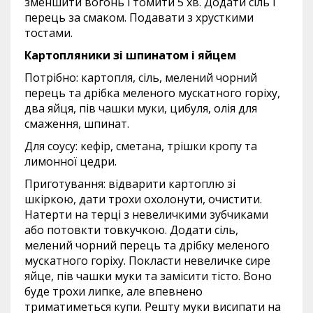
зменшити вогонь і томити 5 хв. Додати сіль і
перець за смаком. Подавати з хрусткими
тостами.
Картопляники зі шпинатом і яйцем
Потрібно: картопля, сіль, мелений чорний
перець та дрібка меленого мускатного горіху,
два яйця, пів чашки муки, цибуля, олія для
смаження, шпинат.
Для соусу: кефір, сметана, трішки кропу та
лимонної цедри.
Приготування: відварити картоплю зі
шкіркою, дати трохи охолонути, очистити.
Натерти на терці з невеличкими зубчиками
або потовкти товкучкою. Додати сіль,
мелений чорний перець та дрібку меленого
мускатного горіху. Покласти невеличке сире
яйце, пів чашки муки та замісити тісто. Воно
буде трохи липке, але впевнено
триматиметься купи. Решту муки висипати на