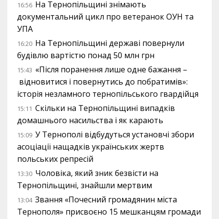
На Тернопільщині знімають
16:56
документальний цикл про ветеранок ОУН та
УПА
На Тернопільщині державі повернули
16:20
будівлю вартістю понад 50 млн грн
«Після поранення лише одне бажання –
15:43
відновитися і повернутись до побратимів»:
історія незламного тернопільського гвардійця
Скільки на Тернопільщині випадків
15:11
домашнього насильства і як карають
У Тернополі відбудуться установчі збори
15:09
асоціації нащадків українських жертв
польських репресій
Чоловіка, який зник безвісти на
13:30
Тернопільщині, знайшли мертвим
Звання «Почесний громадянин міста
13:04
Тернополя» присвоєно 15 мешканцям громади