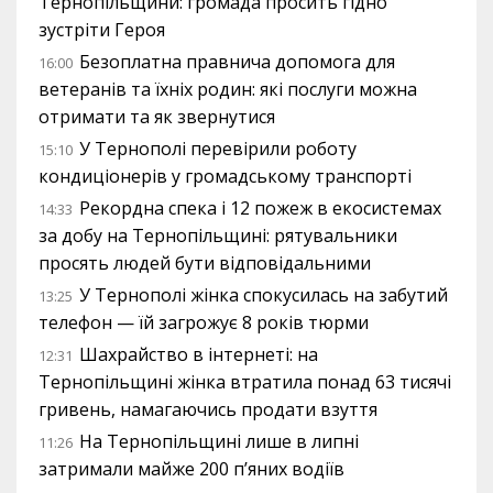
Тернопільщини: громада просить гідно
зустріти Героя
Безоплатна правнича допомога для
16:00
ветеранів та їхніх родин: які послуги можна
отримати та як звернутися
У Тернополі перевірили роботу
15:10
кондиціонерів у громадському транспорті
Рекордна спека і 12 пожеж в екосистемах
14:33
за добу на Тернопільщині: рятувальники
просять людей бути відповідальними
У Тернополі жінка спокусилась на забутий
13:25
телефон — їй загрожує 8 років тюрми
Шахрайство в інтернеті: на
12:31
Тернопільщині жінка втратила понад 63 тисячі
гривень, намагаючись продати взуття
На Тернопільщині лише в липні
11:26
затримали майже 200 п’яних водіїв