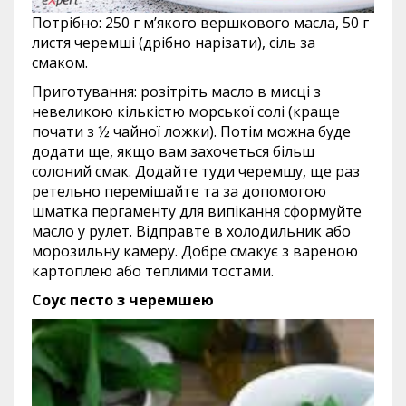
Потрібно: 250 г м’якого вершкового масла, 50 г
листя черемші (дрібно нарізати), сіль за
смаком.
Приготування: розітріть масло в мисці з
невеликою кількістю морської солі (краще
почати з ½ чайної ложки). Потім можна буде
додати ще, якщо вам захочеться більш
солоний смак. Додайте туди черемшу, ще раз
ретельно перемішайте та за допомогою
шматка пергаменту для випікання сформуйте
масло у рулет. Відправте в холодильник або
морозильну камеру. Добре смакує з вареною
картоплею або теплими тостами.
Соус песто з черемшею