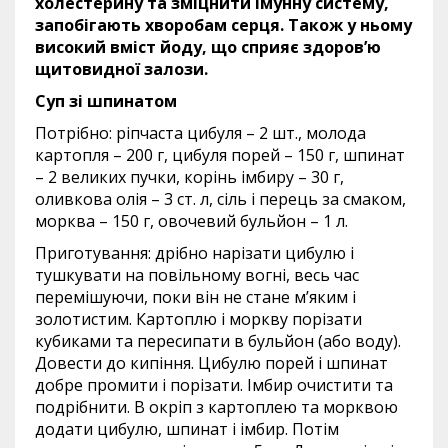
холестерину та зміцнити імунну систему,
запобігають хворобам серця. Також у ньому
високий вміст йоду, що сприяє здоров’ю
щитовидної залози.
Суп зі шпинатом
Потрібно: ріпчаста цибуля – 2 шт., молода
картопля – 200 г, цибуля порей – 150 г, шпинат
– 2 великих пучки, корінь імбиру – 30 г,
оливкова олія – 3 ст. л, сіль і перець за смаком,
морква – 150 г, овочевий бульйон – 1 л.
Приготування: дрібно нарізати цибулю і
тушкувати на повільному вогні, весь час
перемішуючи, поки він не стане м’яким і
золотистим. Картоплю і моркву порізати
кубиками та пересипати в бульйон (або воду).
Довести до кипіння. Цибулю порей і шпинат
добре промити і порізати. Імбир очистити та
подрібнити. В окріп з картоплею та морквою
додати цибулю, шпинат і імбир. Потім