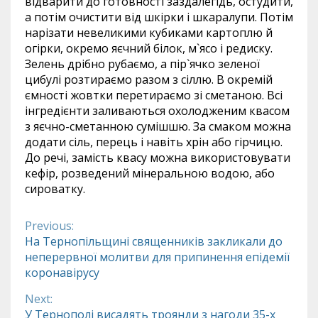
відварити до готовності заздалегідь, остудити,
а потім очистити від шкірки і шкаралупи. Потім
нарізати невеликими кубиками картоплю й
огірки, окремо яєчний білок, м`ясо і редиску.
Зелень дрібно рубаємо, а пір`ячко зеленої
цибулі розтираємо разом з сіллю. В окремій
ємності жовтки перетираємо зі сметаною. Всі
інгредієнти заливаються охолодженим квасом
з яєчно-сметанною сумішшю. За смаком можна
додати сіль, перець і навіть хрін або гірчицю.
До речі, замість квасу можна використовувати
кефір, розведений мінеральною водою, або
сироватку.
Previous:
Continue
На Тернопільщині священників закликали до
неперервної молитви для припинення епідемії
Reading
коронавірусу
Next:
У Тернополі висадять троянди з нагоди 35-х