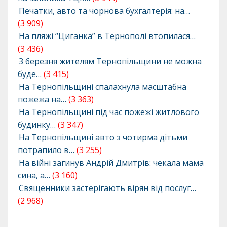
Печатки, авто та чорнова бухгалтерія: на…
(3 909)
На пляжі “Циганка” в Тернополі втопилася…
(3 436)
З березня жителям Тернопільщини не можна
буде…
(3 415)
На Тернопільщині спалахнула масштабна
пожежа на…
(3 363)
На Тернопільщині під час пожежі житлового
будинку…
(3 347)
На Тернопільщині авто з чотирма дітьми
потрапило в…
(3 255)
На війні загинув Андрій Дмитрів: чекала мама
сина, а…
(3 160)
Священники застерігають вірян від послуг…
(2 968)