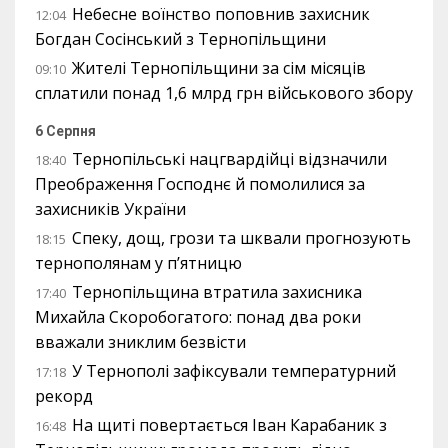
Небесне воїнство поповнив захисник
12:04
Богдан Сосінський з Тернопільщини
Жителі Тернопільщини за сім місяців
09:10
сплатили понад 1,6 млрд грн військового збору
6 Серпня
Тернопільські нацгвардійці відзначили
18:40
Преображення Господнє й помолилися за
захисників України
Спеку, дощ, грози та шквали прогнозують
18:15
тернополянам у п’ятницю
Тернопільщина втратила захисника
17:40
Михайла Скоробогатого: понад два роки
вважали зниклим безвісти
У Тернополі зафіксували температурний
17:18
рекорд
На щиті повертається Іван Карабаник з
16:48