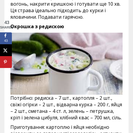
вогонь, накрити кришкою і готувати ще 10 хв.
Ця страва ідеально підходить до курки і
яловичини. Подавати гарячою.
43
Окрошка з редискою
SHARES
43
Потрібно: редиска – 7 шт., картопля – 2 шт.,
свіжі огірки – 2 шт., відварна курка – 200 г, яйця
– 2 шт., сметана – 4 ст. л, зелень – петрушка,
кріп і зелена цибуля, хлібний квас – 700 мл, сіль.
Приготування: картоплю і яйця необхідно