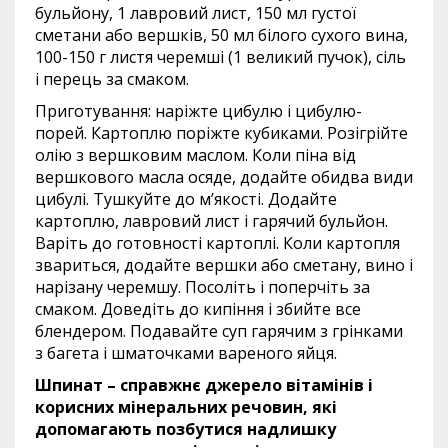
бульйону, 1 лавровий лист, 150 мл густої
сметани або вершків, 50 мл білого сухого вина,
100-150 г листя черемші (1 великий пучок), сіль
і перець за смаком.
Приготування: наріжте цибулю і цибулю-
порей. Картоплю поріжте кубиками. Розігрійте
олію з вершковим маслом. Коли піна від
вершкового масла осяде, додайте обидва види
цибулі. Тушкуйте до м’якості. Додайте
картоплю, лавровий лист і гарячий бульйон.
Варіть до готовності картоплі. Коли картопля
звариться, додайте вершки або сметану, вино і
нарізану черемшу. Посоліть і поперчіть за
смаком. Доведіть до кипіння і збийте все
блендером. Подавайте суп гарячим з грінками
з багета і шматочками вареного яйця.
Шпинат – справжнє джерело вітамінів і
корисних мінеральних речовин, які
допомагають позбутися надлишку