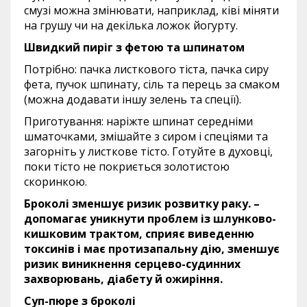
смузі можна змінювати, наприклад, ківі міняти
на грушу чи на декілька ложок йогурту.
Швидкий пиріг з фетою та шпинатом
Потрібно: пачка листкового тіста, пачка сиру
фета, пучок шпинату, сіль та перець за смаком
(можна додавати іншу зелень та спеції).
Приготування: наріжте шпинат середніми
шматочками, змішайте з сиром і спеціями та
загорніть у листкове тісто. Готуйте в духовці,
поки тісто не покриється золотистою
скоринкою.
Броколі зменшує ризик розвитку раку. –
допомагає уникнути проблем із шлунково-
кишковим трактом, сприяє виведенню
токсинів і має протизапальну дію, зменшує
ризик виникнення серцево-судинних
захворювань, діабету й ожиріння.
Суп-пюре з броколі