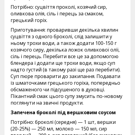
Потрібно: суцвіття проколі, козячий сир,
оливкова олія, сіль і перець за смаком,
грецький горіх.
Приготування: проваривши декілька хвилин
суцвіття з одного броколі, слід залишити у
ньому трохи води, а також додати 100-150 г
козячого сиру, декілька ложок оливкової олії,
сіль і перець. Перебити все це за допомогою
блендера і додати ще трохи води, якщо суп
надто густий (в такому разі ще раз перебити).
Суп пюре проварити до закипання. Подавати
із шматочками грецького горіха, попередньо
обсмаженого чи підсушеного в духовці.
Пікантний смак цього супу змусить по-новому
поглянути на звичні продукти.
Запечена броколі під вершковим соусом
Потрібно: броколі (середня) — 1 шт, вершки
(20-25%) — 250 мл, молоко — 150 мл, сир