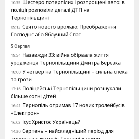
Шестеро потерпілих і розтрощені авто: в
10:35
поліції розповіли деталі ДТП на
Тернопільщині
Свято нового врожаю: Преображення
09:13
Господнє або Яблучний Спас
5 Серпня
Назавжди 33: війна обірвала життя
18:54
уродженця Тернопільщини Дмитра Березка
У четвер на Тернопільщині – сильна спека
18:00
та грози
Поліцейські Тернопільщини розшукали
17:16
більше сотні дітей
Тернопіль отримав 17 нових тролейбусів
16:41
«Електрон»
Ісус Христос Українець?
16:03
Серпень – найскладніший період для
14:30
донорства: жителів Тернопільщини