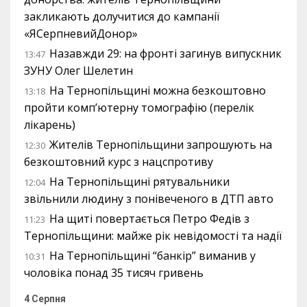
закликають долучитися до кампанії
«ЯСерпневийДонор»
Назавжди 29: на фронті загинув випускник
13:47
ЗУНУ Олег Шелетин
На Тернопільщині можна безкоштовно
13:18
пройти комп’ютерну томографію (перелік
лікарень)
Жителів Тернопільщини запрошують на
12:30
безкоштовний курс з нацспротиву
На Тернопільщині рятувальники
12:04
звільнили людину з понівеченого в ДТП авто
На щиті повертається Петро Федів з
11:23
Тернопільщини: майже рік невідомості та надії
На Тернопільщині “банкір” виманив у
10:31
чоловіка понад 35 тисяч гривень
4 Серпня