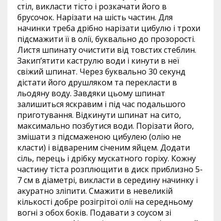
стіл, викласти тісто і розкачати його в
брусочок. Нарізати на шість частин. Для
начинки треба дрібно нарізати цибулю і трохи
підсмажити її в олії, буквально до прозорості.
Листя шпинату очистити від товстих стеблин.
Закип’ятити каструлю води і кинути в неї
свіжий шпинат. Через буквально 30 секунд
дістати його друшляком та перекласти в
льодяну воду. Завдяки цьому шпинат
залишиться яскравим і під час подальшого
приготування. Відкинути шпинат на сито,
максимально позбутися води. Порізати його,
змішати з підсмаженою цибулею (олію не
класти) і відвареним січеним яйцем. Додати
сіль, перець і дрібку мускатного горіху. Кожну
частину тіста розплющити в диск приблизно 5-
7 см в діаметрі, викласти в середину начинку і
акуратно зліпити. Смажити в невеликій
кількості добре розігрітої олії на середньому
вогні з обох боків. Подавати з соусом зі