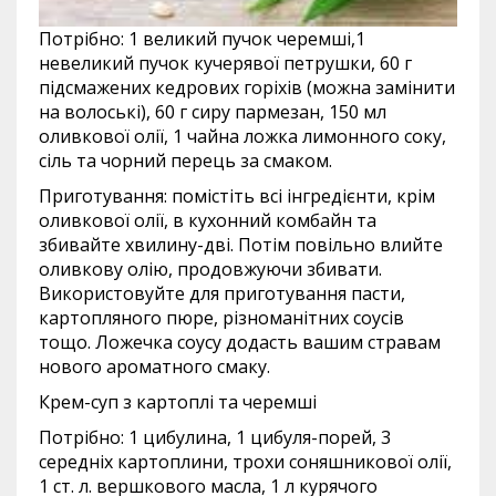
Потрібно: 1 великий пучок черемші,1
невеликий пучок кучерявої петрушки, 60 г
підсмажених кедрових горіхів (можна замінити
на волоські), 60 г сиру пармезан, 150 мл
оливкової олії, 1 чайна ложка лимонного соку,
сіль та чорний перець за смаком.
Приготування: помістіть всі інгредієнти, крім
оливкової олії, в кухонний комбайн та
збивайте хвилину-дві. Потім повільно влийте
оливкову олію, продовжуючи збивати.
Використовуйте для приготування пасти,
картопляного пюре, різноманітних соусів
тощо. Ложечка соусу додасть вашим стравам
нового ароматного смаку.
Крем-суп з картоплі та черемші
Потрібно: 1 цибулина, 1 цибуля-порей, 3
середніх картоплини, трохи соняшникової олії,
1 ст. л. вершкового масла, 1 л курячого