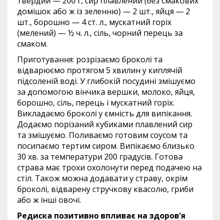
твердий — 200 г, сир плавлений (без смакових
домішок або ж із зеленню) — 2 шт., яйця — 2
шт., борошно — 4 ст. л., мускатний горіх
(мелений) — ½ ч. л., сіль, чорний перець за
смаком.
Приготування: розрізаємо броколі та
відварюємо протягом 5 хвилин у киплячій
підсоленій воді. У глибокій посудині змішуємо
за допомогою вінчика вершки, молоко, яйця,
борошно, сіль, перець і мускатний горіх.
Викладаємо броколі у ємність для випікання.
Додаємо порізаний кубиками плавлений сир
та змішуємо. Поливаємо готовим соусом та
посипаємо тертим сиром. Випікаємо близько
30 хв. за температури 200 градусів. Готова
страва має трохи охолонути перед подачею на
стіл. Також можна додавати у страву, окрім
броколі, відварену стручкову квасолю, гриби
або ж інші овочі.
Редиска
позитивно впливає на здоров’я