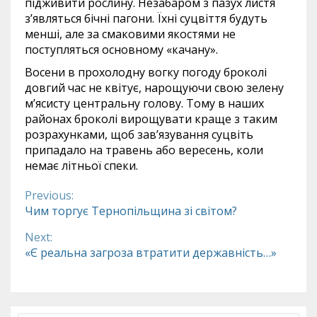
підживити рослину. Незабаром з пазух листя
з’являться бічні пагони. Їхні суцвіття будуть
менші, але за смаковими якостями не
поступляться основному «качану».
Восени в прохолодну вогку погоду броколі
довгий час не квітує, нарощуючи свою зелену
м’ясисту центральну голову. Тому в наших
районах броколі вирощувати краще з таким
розрахунками, щоб зав’язування суцвіть
припадало на травень або вересень, коли
немає літньої спеки.
Previous:
Continue
Чим торгує Тернопільщина зі світом?
Reading
Next:
«Є реальна загроза втратити державність…»