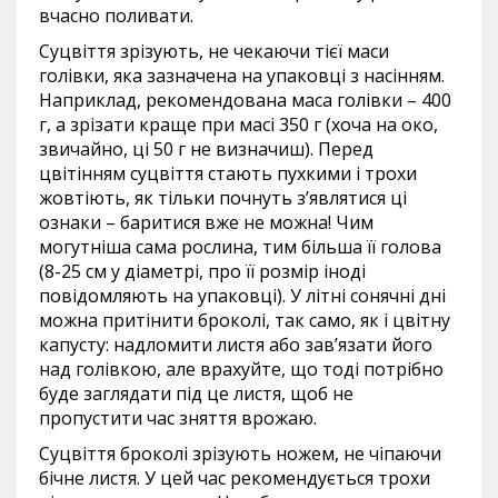
вчасно поливати.
Суцвіття зрізують, не чекаючи тієї маси
голівки, яка зазначена на упаковці з насінням.
Наприклад, рекомендована маса голівки – 400
г, а зрізати краще при масі 350 г (хоча на око,
звичайно, ці 50 г не визначиш). Перед
цвітінням суцвіття стають пухкими і трохи
жовтіють, як тільки почнуть з’являтися ці
ознаки – баритися вже не можна! Чим
могутніша сама рослина, тим більша її голова
(8-25 см у діаметрі, про її розмір іноді
повідомляють на упаковці). У літні сонячні дні
можна притінити броколі, так само, як і цвітну
капусту: надломити листя або зав’язати його
над голівкою, але врахуйте, що тоді потрібно
буде заглядати під це листя, щоб не
пропустити час зняття врожаю.
Суцвіття броколі зрізують ножем, не чіпаючи
бічне листя. У цей час рекомендується трохи