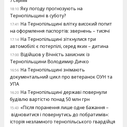
7 Серпня
Яку погоду прогнозують на
18:10
Тернопільщині в суботу?
На Тернопільщині влітку високий попит
17:41
на оформлення паспортів: звернень – тисячі
На Тернопільщині зіткнулися три
17:14
автомобілі: є потерпілі, серед яких – дитина
Відійшов у Вічність захисник із
17:00
Тернопільщини Володимир Дичко
На Тернопільщині знімають
16:56
документальний цикл про ветеранок ОУН та
УПА
На Тернопільщині державі повернули
16:20
будівлю вартістю понад 50 млн грн
«Після поранення лише одне бажання –
15:43
відновитися і повернутись до побратимів»:
історія незламного тернопільського гвардійця