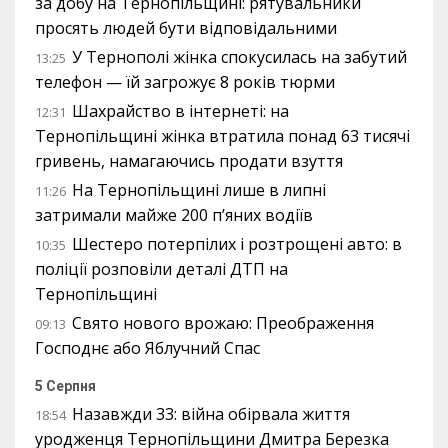
за добу на Тернопільщині: рятувальники
просять людей бути відповідальними
У Тернополі жінка спокусилась на забутий
13:25
телефон — їй загрожує 8 років тюрми
Шахрайство в інтернеті: на
12:31
Тернопільщині жінка втратила понад 63 тисячі
гривень, намагаючись продати взуття
На Тернопільщині лише в липні
11:26
затримали майже 200 п’яних водіїв
Шестеро потерпілих і розтрощені авто: в
10:35
поліції розповіли деталі ДТП на
Тернопільщині
Свято нового врожаю: Преображення
09:13
Господнє або Яблучний Спас
5 Серпня
Назавжди 33: війна обірвала життя
18:54
уродженця Тернопільщини Дмитра Березка