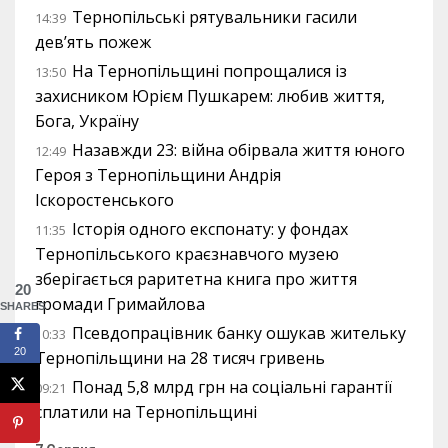
Тернопільські рятувальники гасили
14:39
дев’ять пожеж
На Тернопільщині попрощалися із
13:50
захисником Юрієм Пушкарем: любив життя,
Бога, Україну
Назавжди 23: війна обірвала життя юного
12:49
Героя з Тернопільщини Андрія
Іскоростенського
Історія одного експонату: у фондах
11:35
Тернопільського краєзнавчого музею
зберігається раритетна книга про життя
20
громади Гримайлова
SHARES
Псевдопрацівник банку ошукав жительку
10:33
20
Тернопільщини на 28 тисяч гривень
Понад 5,8 млрд грн на соціальні гарантії
09:21
сплатили на Тернопільщині