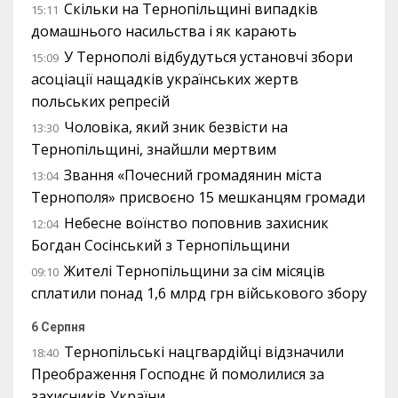
Скільки на Тернопільщині випадків
15:11
домашнього насильства і як карають
У Тернополі відбудуться установчі збори
15:09
асоціації нащадків українських жертв
польських репресій
Чоловіка, який зник безвісти на
13:30
Тернопільщині, знайшли мертвим
Звання «Почесний громадянин міста
13:04
Тернополя» присвоєно 15 мешканцям громади
Небесне воїнство поповнив захисник
12:04
Богдан Сосінський з Тернопільщини
Жителі Тернопільщини за сім місяців
09:10
сплатили понад 1,6 млрд грн військового збору
6 Серпня
Тернопільські нацгвардійці відзначили
18:40
Преображення Господнє й помолилися за
захисників України