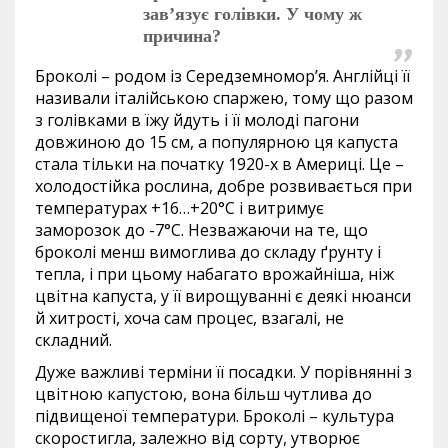
зав’язує голівки. У чому ж
причина?
Броколі – родом із Серед­земно­мор’я. Англійці її
називали італійською спаржею, тому що разом
з голівками в їжу йдуть і її молоді пагони
довжиною до 15 см, а популярною ця капуста
стала тільки на початку 1920-х в Америці. Це –
холодостійка рослина, добре розвивається при
температурах +16…+20°С і витримує
заморозок до -7°С. Незважаючи на те, що
броколі менш вимоглива до складу ґрунту і
тепла, і при цьому набагато врожайніша, ніж
цвітна капуста, у її вирощуванні є деякі нюанси
й хитрості, хоча сам процес, взагалі, не
складний.
Дуже важливі терміни її посадки. У порівнянні з
цвітною капустою, вона більш чутлива до
підвищеної температури. Броколі – культура
скоростигла, залежно від сорту, утворює