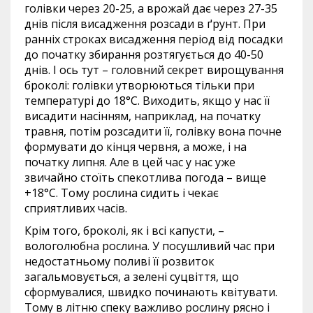
голівки через 20-25, а врожай дає через 27-35
днів після висадження розсади в ґрунт. При
ранніх строках висадження період від посадки
до початку збирання розтягується до 40-50
днів. І ось тут – головний секрет вирощування
броколі: голівки утворюються тільки при
температурі до 18°С. Виходить, якщо у нас її
висадити насінням, наприклад, на початку
травня, потім розсадити її, голівку вона почне
формувати до кінця червня, а може, і на
початку липня. Але в цей час у нас уже
звичайно стоїть спекотлива погода – вище
+18°С. Тому рослина сидить і чекає
сприятливих часів.
Крім того, броколі, як і всі капусти, –
вологолюбна рослина. У посушливий час при
недостатньому поливі її розвиток
загальмовується, а зелені суцвіття, що
сформувалися, швидко починають квітувати.
Тому в літню спеку важливо рослину рясно і