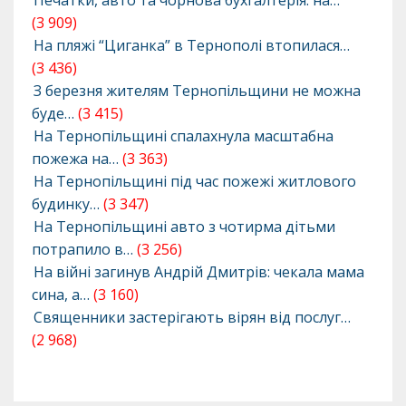
Печатки, авто та чорнова бухгалтерія: на…
(3 909)
На пляжі “Циганка” в Тернополі втопилася…
(3 436)
З березня жителям Тернопільщини не можна
буде…
(3 415)
На Тернопільщині спалахнула масштабна
пожежа на…
(3 363)
На Тернопільщині під час пожежі житлового
будинку…
(3 347)
На Тернопільщині авто з чотирма дітьми
потрапило в…
(3 256)
На війні загинув Андрій Дмитрів: чекала мама
сина, а…
(3 160)
Священники застерігають вірян від послуг…
(2 968)