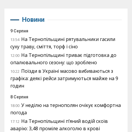
Новини
9 Серпня
На Тернопільщині рятувальники гасили
13:54
суху траву, сміття, торф і сіно
На Тернопільщині триває підготовка до
12:00
опалювального сезону: що зроблено
Поїзди в Україні масово вибиваються з
10:22
графіка: деякі рейси затримуються майже на 9
годин
8 Серпня
У неділю на тернополян очікує комфортна
18:00
погода
На Тернопільщині п’яний водій скоїв
17:12
аварію: 3,48 проміле алкоголю в крові