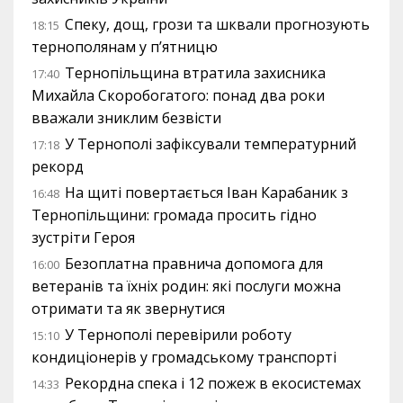
Спеку, дощ, грози та шквали прогнозують
18:15
тернополянам у п’ятницю
Тернопільщина втратила захисника
17:40
Михайла Скоробогатого: понад два роки
вважали зниклим безвісти
У Тернополі зафіксували температурний
17:18
рекорд
На щиті повертається Іван Карабаник з
16:48
Тернопільщини: громада просить гідно
зустріти Героя
Безоплатна правнича допомога для
16:00
ветеранів та їхніх родин: які послуги можна
отримати та як звернутися
У Тернополі перевірили роботу
15:10
кондиціонерів у громадському транспорті
Рекордна спека і 12 пожеж в екосистемах
14:33