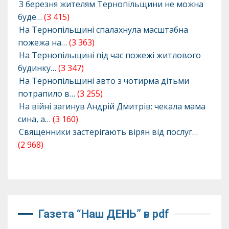
З березня жителям Тернопільщини не можна
буде…
(3 415)
На Тернопільщині спалахнула масштабна
пожежа на…
(3 363)
На Тернопільщині під час пожежі житлового
будинку…
(3 347)
На Тернопільщині авто з чотирма дітьми
потрапило в…
(3 255)
На війні загинув Андрій Дмитрів: чекала мама
сина, а…
(3 160)
Священники застерігають вірян від послуг…
(2 968)
Газета “Наш ДЕНЬ” в pdf