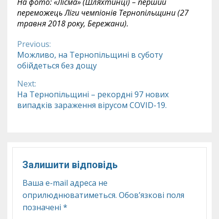
На фото:
«Лісма» (Шляхтинці) – перший
переможець Ліги чемпіонів Тернопільщини (27
травня
2018
року, Бережани).
Previous:
Continue
Можливо, на Тернопільщині в суботу
обійдеться без дощу
Reading
Next:
На Тернопільщині – рекордні 97 нових
випадків зараження вірусом COVID-19.
Залишити відповідь
Ваша e-mail адреса не
оприлюднюватиметься.
Обов’язкові поля
позначені
*