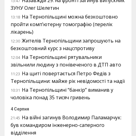
Назавжди 29: на фронті загинув випускник
13:47
ЗУНУ Олег Шелетин
На Тернопільщині можна безкоштовно
13:18
пройти комп’ютерну томографію (перелік
лікарень)
Жителів Тернопільщини запрошують на
12:30
безкоштовний курс з нацспротиву
На Тернопільщині рятувальники
12:04
звільнили людину з понівеченого в ДТП авто
На щиті повертається Петро Федів з
11:23
Тернопільщини: майже рік невідомості та надії
На Тернопільщині “банкір” виманив у
10:31
чоловіка понад 35 тисяч гривень
4 Серпня
На війні загинув Володимир Паламарчук:
21:45
був командиром інженерно-саперного
відділення