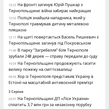
На фронті загинув Юрій Пушкар з
13:23
Тернопільщини: війна забирає найкращих
Поліція знайшла нападника, який у
12:50
Тернополі травмував дитину металевою
пляшкою
На щиті повертається Василь Ришкевич з
12:17
Тернопільщини: загинув під Покровськом
В парку “Загребелля” біля Тернополя
11:49
зрубали 248 дерев — справу передали до суду
На Тернопільщині продовжують гасити
10:39
велику пожежу на сміттєзвалищі
Хор із Тернополя представив Україну в
09:39
Естонії на масштабній антивоєнній прем’єрі
3 Серпня
На Тернопільщині ДП «Ліси України»
20:01
сплатить 3,7 млн грн за незаконну порубку