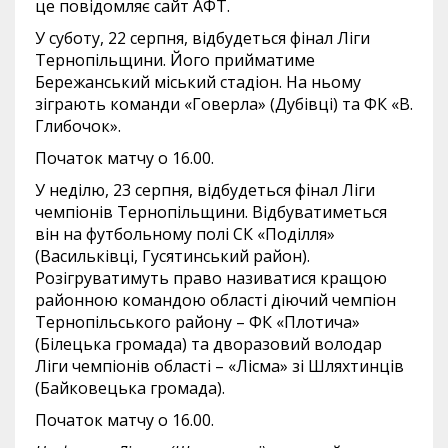
це повідомляє сайт АФТ.
У суботу, 22 серпня, відбудеться фінал Ліги
Тернопільщини. Його прийматиме
Бережанський міський стадіон. На ньому
зіграють команди «Говерла» (Дубівці) та ФК «В.
Глибочок».
Початок матчу о 16.00.
У неділю, 23 серпня, відбудеться фінал Ліги
чемпіонів Тернопільщини. Відбуватиметься
він на футбольному полі СК «Поділля»
(Васильківці, Гусятинський район).
Розігруватимуть право називатися кращою
районною командою області діючий чемпіон
Тернопільського району – ФК «Плотича»
(Білецька громада) та дворазовий володар
Ліги чемпіонів області – «Лісма» зі Шляхтинців
(Байковецька громада).
Початок матчу о 16.00.