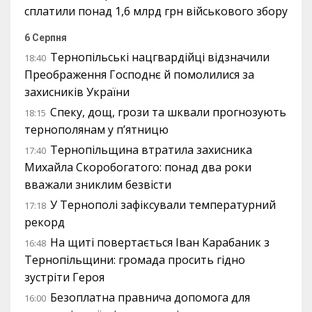
сплатили понад 1,6 млрд грн військового збору
6 Серпня
Тернопільські нацгвардійці відзначили
18:40
Преображення Господнє й помолилися за
захисників України
Спеку, дощ, грози та шквали прогнозують
18:15
тернополянам у п’ятницю
Тернопільщина втратила захисника
17:40
Михайла Скоробогатого: понад два роки
вважали зниклим безвісти
У Тернополі зафіксували температурний
17:18
рекорд
На щиті повертається Іван Карабаник з
16:48
Тернопільщини: громада просить гідно
зустріти Героя
Безоплатна правнича допомога для
16:00