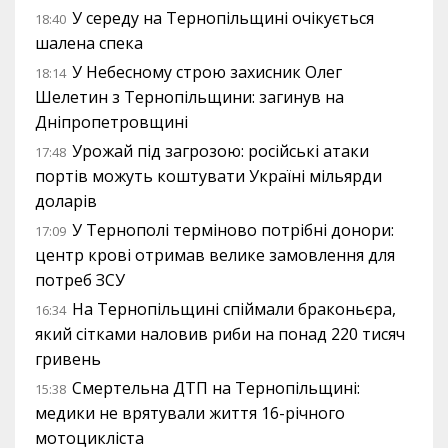
У середу на Тернопільщині очікується
18:40
шалена спека
У Небесному строю захисник Олег
18:14
Шелетин з Тернопільщини: загинув на
Дніпропетровщині
Урожай під загрозою: російські атаки
17:48
портів можуть коштувати Україні мільярди
доларів
У Тернополі терміново потрібні донори:
17:09
центр крові отримав велике замовлення для
потреб ЗСУ
На Тернопільщині спіймали браконьєра,
16:34
який сітками наловив риби на понад 220 тисяч
гривень
Смертельна ДТП на Тернопільщині:
15:38
медики не врятували життя 16-річного
мотоцикліста