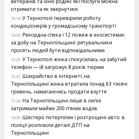
ветеранів та їхніх родин: які послуги можна
отримати та як звернутися
У Тернополі перевірили роботу
15:10
кондиціонерів у громадському транспорті
Рекордна спека і 12 пожеж в екосистемах
14:33
за добу на Тернопільщині: рятувальники
просять людей бути відповідальними
У Тернополі жінка спокусилась на забутий
13:25
телефон — їй загрожує 8 років тюрми
Шахрайство в інтернеті: на
12:31
Тернопільщині жінка втратила понад 63 тисячі
гривень, намагаючись продати взуття
На Тернопільщині лише в липні
11:26
затримали майже 200 п’яних водіїв
Шестеро потерпілих і розтрощені авто: в
10:35
поліції розповіли деталі ДТП на
Тернопільщині