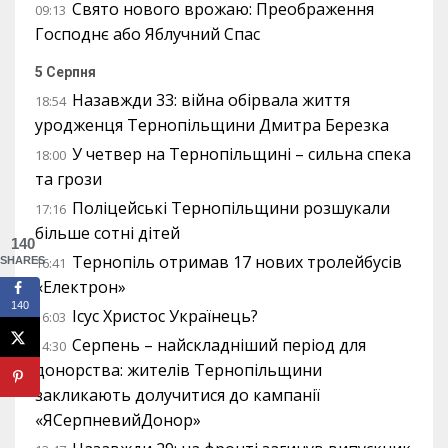
Свято нового врожаю: Преображення
09:13
Господнє або Яблучний Спас
5 Серпня
Назавжди 33: війна обірвала життя
18:54
уродженця Тернопільщини Дмитра Березка
У четвер на Тернопільщині – сильна спека
18:00
та грози
Поліцейські Тернопільщини розшукали
17:16
більше сотні дітей
140
Тернопіль отримав 17 нових тролейбусів
SHARES
16:41
«Електрон»
140
Ісус Христос Українець?
16:03
Серпень – найскладніший період для
14:30
донорства: жителів Тернопільщини
закликають долучитися до кампанії
«ЯСерпневийДонор»