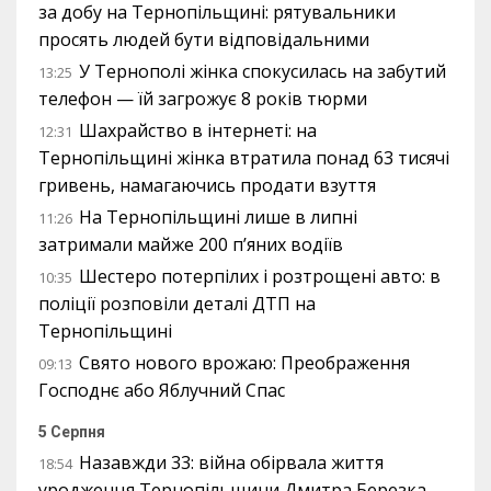
за добу на Тернопільщині: рятувальники
просять людей бути відповідальними
У Тернополі жінка спокусилась на забутий
13:25
телефон — їй загрожує 8 років тюрми
Шахрайство в інтернеті: на
12:31
Тернопільщині жінка втратила понад 63 тисячі
гривень, намагаючись продати взуття
На Тернопільщині лише в липні
11:26
затримали майже 200 п’яних водіїв
Шестеро потерпілих і розтрощені авто: в
10:35
поліції розповіли деталі ДТП на
Тернопільщині
Свято нового врожаю: Преображення
09:13
Господнє або Яблучний Спас
5 Серпня
Назавжди 33: війна обірвала життя
18:54
уродженця Тернопільщини Дмитра Березка