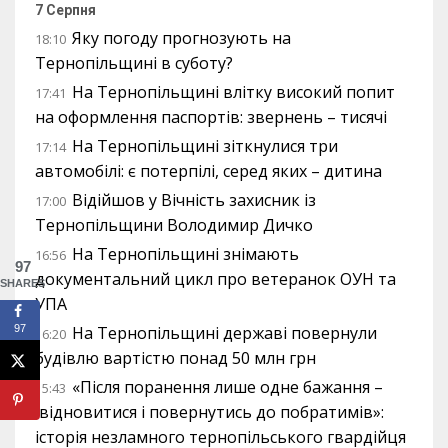
7 Серпня
Яку погоду прогнозують на
18:10
Тернопільщині в суботу?
На Тернопільщині влітку високий попит
17:41
на оформлення паспортів: звернень – тисячі
На Тернопільщині зіткнулися три
17:14
автомобілі: є потерпілі, серед яких – дитина
Відійшов у Вічність захисник із
17:00
Тернопільщини Володимир Дичко
На Тернопільщині знімають
16:56
97
документальний цикл про ветеранок ОУН та
SHARES
УПА
97
На Тернопільщині державі повернули
16:20
будівлю вартістю понад 50 млн грн
«Після поранення лише одне бажання –
15:43
відновитися і повернутись до побратимів»:
історія незламного тернопільського гвардійця