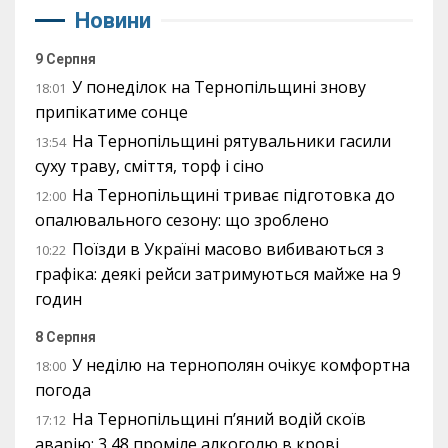
Новини
9 Серпня
У понеділок на Тернопільщині знову
18:01
припікатиме сонце
На Тернопільщині рятувальники гасили
13:54
суху траву, сміття, торф і сіно
На Тернопільщині триває підготовка до
12:00
опалювального сезону: що зроблено
Поїзди в Україні масово вибиваються з
10:22
графіка: деякі рейси затримуються майже на 9
годин
8 Серпня
У неділю на тернополян очікує комфортна
18:00
погода
На Тернопільщині п’яний водій скоїв
17:12
аварію: 3,48 проміле алкоголю в крові