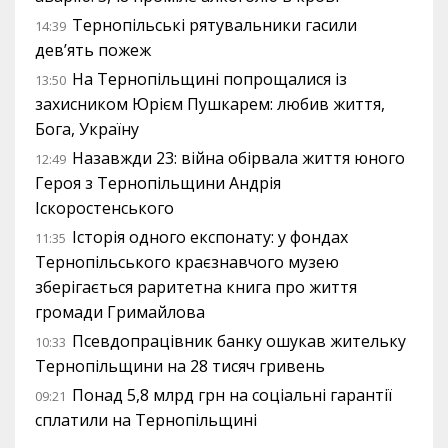
Тернопільські рятувальники гасили
14:39
дев’ять пожеж
На Тернопільщині попрощалися із
13:50
захисником Юрієм Пушкарем: любив життя,
Бога, Україну
Назавжди 23: війна обірвала життя юного
12:49
Героя з Тернопільщини Андрія
Іскоростенського
Історія одного експонату: у фондах
11:35
Тернопільського краєзнавчого музею
зберігається раритетна книга про життя
громади Гримайлова
Псевдопрацівник банку ошукав жительку
10:33
Тернопільщини на 28 тисяч гривень
Понад 5,8 млрд грн на соціальні гарантії
09:21
сплатили на Тернопільщині