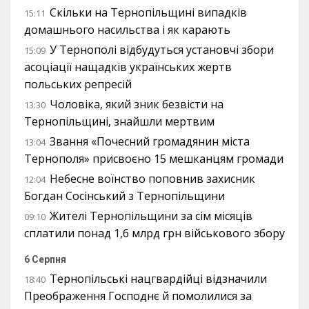
Скільки на Тернопільщині випадків
15:11
домашнього насильства і як карають
У Тернополі відбудуться установчі збори
15:09
асоціації нащадків українських жертв
польських репресій
Чоловіка, який зник безвісти на
13:30
Тернопільщині, знайшли мертвим
Звання «Почесний громадянин міста
13:04
Тернополя» присвоєно 15 мешканцям громади
Небесне воїнство поповнив захисник
12:04
Богдан Сосінський з Тернопільщини
Жителі Тернопільщини за сім місяців
09:10
сплатили понад 1,6 млрд грн військового збору
6 Серпня
Тернопільські нацгвардійці відзначили
18:40
Преображення Господнє й помолилися за