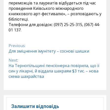
переможців та лауреатів відбудеться під час
проведення Київського міжнародного
книжкового арт-фестивалю», – розповідають у
бібліотеці.
Телефони для довідок: (097) 25-25-315, (067) 44-
01 137.
Previous:
Continue
Для зміцнення імунітету – соснові шишки
Reading
Next:
На Тернопільщині пенсіонерка повірила, що її
син у лікарні, й віддала шахраям $3 тис. – нова
схема шахрайства
Залишити відповідь