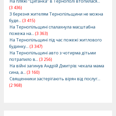
На пляжі “Циганка” в Тернополі втопилася…
(3 436)
З березня жителям Тернопільщини не можна
буде…
(3 415)
На Тернопільщині спалахнула масштабна
пожежа на…
(3 363)
На Тернопільщині під час пожежі житлового
будинку…
(3 347)
На Тернопільщині авто з чотирма дітьми
потрапило в…
(3 256)
На війні загинув Андрій Дмитрів: чекала мама
сина, а…
(3 160)
Священники застерігають вірян від послуг…
(2 968)