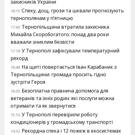
захисників України
Спеку, дощ, грози та шквали прогнозують
18:15
тернополянам у п’ятницю
Тернопільщина втратила захисника
17:40
Михайла Скоробогатого: понад два роки
вважали зниклим безвісти
У Тернополі зафіксували температурний
17:18
рекорд
На щиті повертається Іван Карабаник з
16:48
Тернопільщини: громада просить гідно
зустріти Героя
Безоплатна правнича допомога для
16:00
ветеранів та їхніх родин: які послуги можна
отримати та як звернутися
У Тернополі перевірили роботу
15:10
кондиціонерів у громадському транспорті
Рекордна спека і 12 пожеж в екосистемах
14:33