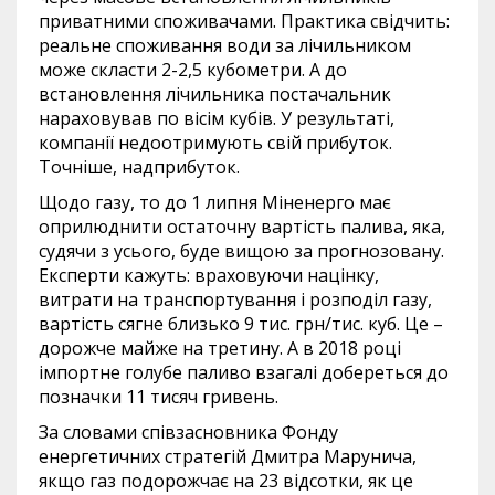
приватними споживачами. Практика свідчить:
реальне споживання води за лічильником
може скласти 2-2,5 кубометри. А до
встановлення лічильника постачальник
нараховував по вісім кубів. У результаті,
компанії недоотримують свій прибуток.
Точніше, надприбуток.
Щодо газу, то до 1 липня Міненерго має
оприлюднити остаточну вартість палива, яка,
судячи з усього, буде вищою за прогнозовану.
Експерти кажуть: враховуючи націнку,
витрати на транспортування і розподіл газу,
вартість сягне близько 9 тис. грн/тис. куб. Це –
дорожче майже на третину. А в 2018 році
імпортне голубе паливо взагалі добереться до
позначки 11 тисяч гривень.
За словами співзасновника Фонду
енергетичних стратегій Дмитра Марунича,
якщо газ подорожчає на 23 відсотки, як це