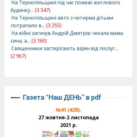
На Тернопільщині під час пожежі житлового
будинку…
(3 347)
На Тернопільщині авто з чотирма дітьми
потрапило в…
(3 255)
На війні загинув Андрій Дмитрів: чекала мама
сина, а…
(3 160)
Священники застерігають вірян від послуг…
(2 967)
Газета “Наш ДЕНЬ” в pdf
№41 (428),
27 жовтня-2 листопада
2021 р.