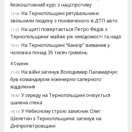
безкоштовний курс з нацспротиву
На Тернопільщині рятувальники
12:04
звільнили людину з понівеченого в ДТП авто
На щиті повертається Петро Федів з
11:23
Тернопільщини: майже рік невідомості та надії
На Тернопільщині “банкір” виманив у
10:31
чоловіка понад 35 тисяч гривень
4 Серпня
На війні загинув Володимир Паламарчук:
21:45
був командиром інженерно-саперного
відділення
У середу на Тернопільщині очікується
18:40
шалена спека
У Небесному строю захисник Олег
18:14
Шелетин з Тернопільщини: загинув на
Дніпропетровщині