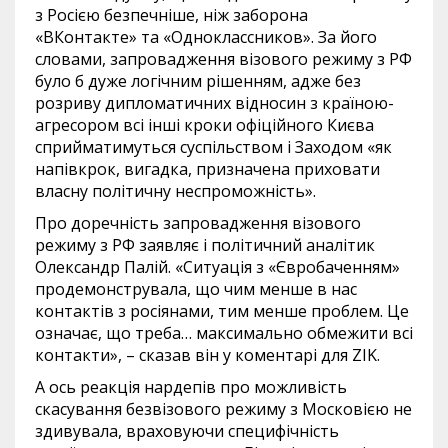
з Росією безпечніше, ніж заборона
«ВКонтакте» та «Одноклассников». За його
словами, запровадження візового режиму з РФ
було б дуже логічним рішенням, адже без
розриву дипломатичних відносин з країною-
агресором всі інші кроки офіційного Києва
сприйматимуться суспільством і Заходом «як
напівкрок, вигадка, призначена приховати
власну політичну неспроможність».
Про доречність запровадження візового
режиму з РФ заявляє і політичний аналітик
Олександр Палій. «Ситуація з «Євробаченням»
продемонструвала, що чим менше в нас
контактів з росіянами, тим менше проблем. Це
означає, що треба… максимально обмежити всі
контакти», – сказав він у коментарі для ZIK.
А ось реакція нардепів про можливість
скасування безвізового режиму з Московією не
здивувала, враховуючи специфічність