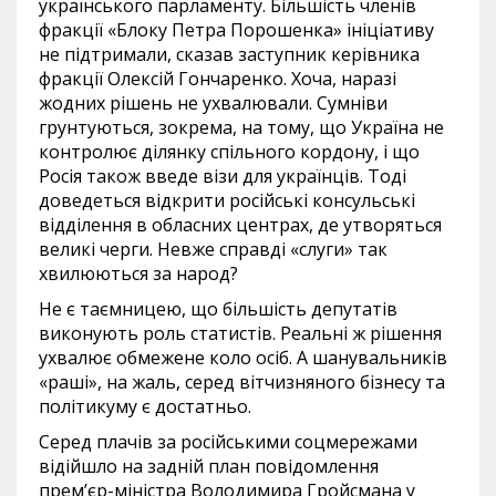
українського парламенту. Більшість членів
фракції «Блоку Петра Порошенка» ініціативу
не підтримали, сказав заступник керівника
фракції Олексій Гончаренко. Хоча, наразі
жодних рішень не ухвалювали. Сумніви
грунтуються, зокрема, на тому, що Україна не
контролює ділянку спільного кордону, і що
Росія також введе візи для українців. Тоді
доведеться відкрити російські консульські
відділення в обласних центрах, де утворяться
великі черги. Невже справді «слуги» так
хвилюються за народ?
Не є таємницею, що більшість депутатів
виконують роль статистів. Реальні ж рішення
ухвалює обмежене коло осіб. А шанувальників
«раші», на жаль, серед вітчизняного бізнесу та
політикуму є достатньо.
Серед плачів за російськими соцмережами
відійшло на задній план повідомлення
прем’єр-міністра Володимира Гройсмана у