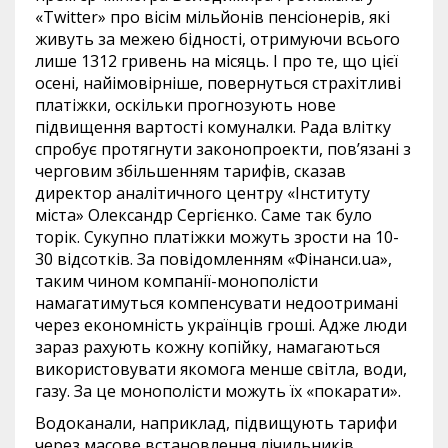
«Twitter» про вісім мільйонів пенсіонерів, які
живуть за межею бідності, отримуючи всього
лише 1312 гривень на місяць. І про те, що цієї
осені, найімовірніше, повернуться страхітливі
платіжки, оскільки прогнозують нове
підвищення вартості комуналки. Рада влітку
спробує протягнути законопроекти, пов’язані з
черговим збільшенням тарифів, сказав
директор аналітичного центру «Інституту
міста» Олександр Сергієнко. Саме так було
торік. Сукупно платіжки можуть зрости на 10-
30 відсотків. За повідомленням «Фінанси.ua»,
таким чином компанії-монополісти
намагатимуться компенсувати недоотримані
через економність українців гроші. Адже люди
зараз рахують кожну копійку, намагаються
використовувати якомога менше світла, води,
газу. За це монополісти можуть їх «покарати».
Водоканали, наприклад, підвищують тарифи
через масове встановлення лічильників