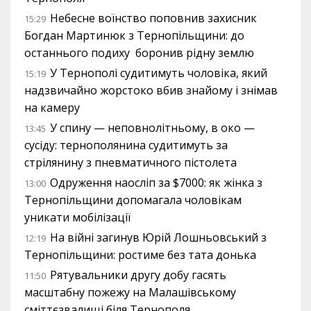
Небесне воїнство поповнив захисник
15:29
Богдан Мартинюк з Тернопільщини: до
останнього подиху боронив рідну землю
У Тернополі судитимуть чоловіка, який
15:19
надзвичайно жорстоко вбив знайому і знімав
на камеру
У спину — неповнолітньому, в око —
13:45
сусіду: тернополянина судитимуть за
стрілянину з пневматичного пістолета
Одруження наосліп за $7000: як жінка з
13:00
Тернопільщини допомагала чоловікам
уникати мобілізації
На війні загинув Юрій Лошньовський з
12:19
Тернопільщини: ростиме без тата донька
Рятувальники другу добу гасять
11:50
масштабну пожежу на Малашівському
сміттєзвалищі біля Тернополя