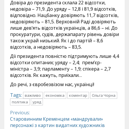
Довіра до президента склала 22 відсотки,
недовіра – 71,9. До уряду – 12,8 і 81,9 відсотків,
відповідно. Нацбанку довіряють 11,7 відсотків,
недовіряють – 81,5. Верховній Раді довіряють
лише дев’ять відсотків українців, а 86,6 – ні. До
прокуратури, судів, держапарату рівень довіри
також украй низький. Як і до партій – 8,6
відсотків, а недовіряють – 83,5.
Дії президента повністю підтримують лише 4,4
відсотки опитаних; уряду – 2,4; прем’єр-
міністра – 3,9; парламенту – 1,9; спікера – 2,7
відсотків. Як кажуть, приїхали…
До речі, з євробезвізом нас, українці!
Tags:
важливо
економіка
коментар
Ольга Чорна
політика
уряд
Previous:
Continue
Старовинним Кременцем «мандрували»
персонажі з картин видатних художників
Reading