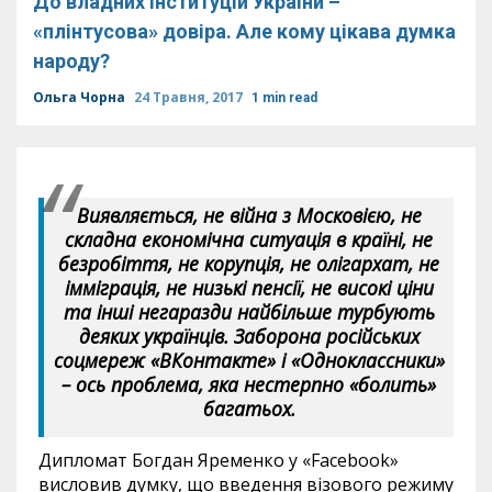
До владних інституцій України –
«плінтусова» довіра. Але кому цікава думка
народу?
Ольга Чорна
24 Травня, 2017
1 min read
Виявляється, не війна з Московією, не
складна економічна ситуація в країні, не
безробіття, не корупція, не олігархат, не
імміграція, не низькі пенсії, не високі ціни
та інші негаразди найбільше турбують
деяких українців. Заборона російських
соцмереж «ВКонтакте» і «Одноклассники»
– ось проблема, яка нестерпно «болить»
багатьох.
Дипломат Богдан Яременко у «Facebook»
висловив думку, що введення візового режиму