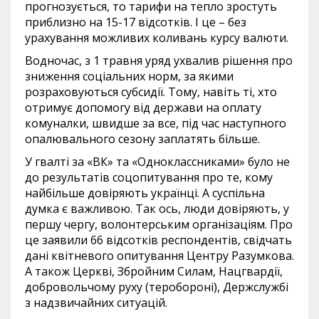
прогнозується, то тарифи на тепло зростуть
приблизно на 15-17 відсотків. І це – без
урахування можливих коливань курсу валюти.
Водночас, з 1 травня уряд ухвалив рішення про
зниження соціальних норм, за якими
розраховуються субсидії. Тому, навіть ті, хто
отримує допомогу від держави на оплату
комуналки, швидше за все, під час наступного
опалювального сезону заплатять більше.
У гвалті за «ВК» та «Одноклассниками» було не
до результатів соцопитування про те, кому
найбільше довіряють українці. А суспільна
думка є важливою. Так ось, люди довіряють, у
першу чергу, волонтерським організаціям. Про
це заявили 66 відсотків респондентів, свідчать
дані квітневого опитування Центру Разумкова.
А також Церкві, Збройним Силам, Нацгвардії,
добровольчому руху (теробороні), Держслужбі
з надзвичайних ситуацій.