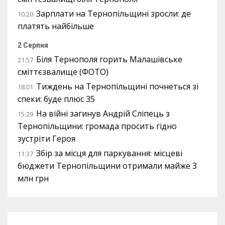
Зарплати на Тернопільщині зросли: де
10:20
платять найбільше
2 Серпня
Біля Тернополя горить Малашівське
21:57
сміттєзвалище (ФОТО)
Тиждень на Тернопільщині почнеться зі
18:01
спеки: буде плюс 35
На війні загинув Андрій Сліпець з
15:29
Тернопільщини: громада просить гідно
зустріти Героя
Збір за місця для паркування: місцеві
11:37
бюджети Тернопільщини отримали майже 3
млн грн