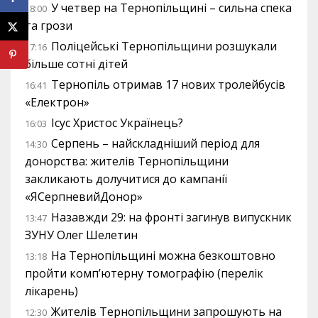
У четвер на Тернопільщині – сильна спека
18:00
та грози
Поліцейські Тернопільщини розшукали
17:16
більше сотні дітей
Тернопіль отримав 17 нових тролейбусів
16:41
«Електрон»
Ісус Христос Українець?
16:03
Серпень – найскладніший період для
14:30
донорства: жителів Тернопільщини
закликають долучитися до кампанії
«ЯСерпневийДонор»
Назавжди 29: на фронті загинув випускник
13:47
ЗУНУ Олег Шелетин
На Тернопільщині можна безкоштовно
13:18
пройти комп’ютерну томографію (перелік
лікарень)
Жителів Тернопільщини запрошують на
12:30