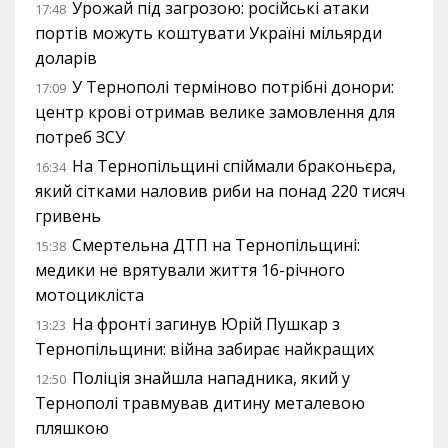
Урожай під загрозою: російські атаки
17:48
портів можуть коштувати Україні мільярди
доларів
У Тернополі терміново потрібні донори:
17:09
центр крові отримав велике замовлення для
потреб ЗСУ
На Тернопільщині спіймали браконьєра,
16:34
який сітками наловив риби на понад 220 тисяч
гривень
Смертельна ДТП на Тернопільщині:
15:38
медики не врятували життя 16-річного
мотоцикліста
На фронті загинув Юрій Пушкар з
13:23
Тернопільщини: війна забирає найкращих
Поліція знайшла нападника, який у
12:50
Тернополі травмував дитину металевою
пляшкою