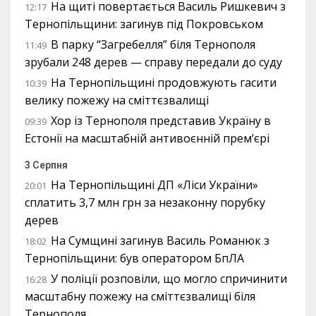
На щиті повертається Василь Ришкевич з
12:17
Тернопільщини: загинув під Покровськом
В парку “Загребелля” біля Тернополя
11:49
зрубали 248 дерев — справу передали до суду
На Тернопільщині продовжують гасити
10:39
велику пожежу на сміттєзвалищі
Хор із Тернополя представив Україну в
09:39
Естонії на масштабній антивоєнній прем’єрі
3 Серпня
На Тернопільщині ДП «Ліси України»
20:01
сплатить 3,7 млн грн за незаконну порубку
дерев
На Сумщині загинув Василь Романюк з
18:02
Тернопільщини: був оператором БпЛА
У поліції розповіли, що могло спричинити
16:28
масштабну пожежу на сміттєзвалищі біля
Тернополя