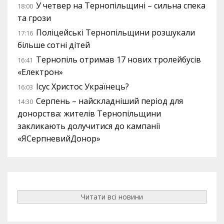
У четвер на Тернопільщині – сильна спека
18:00
та грози
Поліцейські Тернопільщини розшукали
17:16
більше сотні дітей
Тернопіль отримав 17 нових тролейбусів
16:41
«Електрон»
Ісус Христос Українець?
16:03
Серпень – найскладніший період для
14:30
донорства: жителів Тернопільщини
закликають долучитися до кампанії
«ЯСерпневийДонор»
Читати всі новини