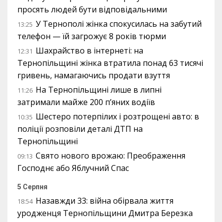
просять людей бути відповідальними
У Тернополі жінка спокусилась на забутий
13:25
телефон — їй загрожує 8 років тюрми
Шахрайство в інтернеті: на
12:31
Тернопільщині жінка втратила понад 63 тисячі
гривень, намагаючись продати взуття
На Тернопільщині лише в липні
11:26
затримали майже 200 п’яних водіїв
Шестеро потерпілих і розтрощені авто: в
10:35
поліції розповіли деталі ДТП на
Тернопільщині
Свято нового врожаю: Преображення
09:13
Господнє або Яблучний Спас
5 Серпня
Назавжди 33: війна обірвала життя
18:54
уродженця Тернопільщини Дмитра Березка