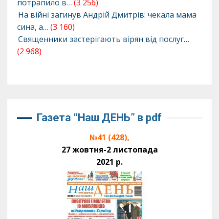
потрапило в…
(3 256)
На війні загинув Андрій Дмитрів: чекала мама
сина, а…
(3 160)
Священники застерігають вірян від послуг…
(2 968)
Газета “Наш ДЕНЬ” в pdf
№41 (428),
27 жовтня-2 листопада
2021 р.