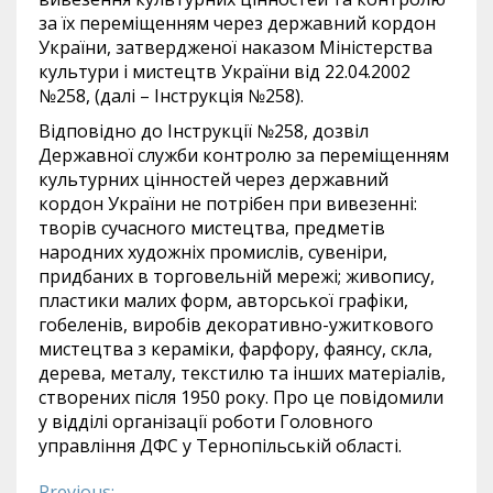
за їх переміщенням через державний кордон
України, затвердженої наказом Міністерства
культури і мистецтв України від 22.04.2002
№258, (далі – Інструкція №258).
Відповідно до Інструкції №258, дозвіл
Державної служби контролю за переміщенням
культурних цінностей через державний
кордон України не потрібен при вивезенні:
творів сучасного мистецтва, предметів
народних художніх промислів, сувеніри,
придбаних в торговельній мережі; живопису,
пластики малих форм, авторської графіки,
гобеленів, виробів декоративно-ужиткового
мистецтва з кераміки, фарфору, фаянсу, скла,
дерева, металу, текстилю та інших матеріалів,
створених після 1950 року. Про це повідомили
у відділі організації роботи Головного
управління ДФС у Тернопільській області.
Previous: