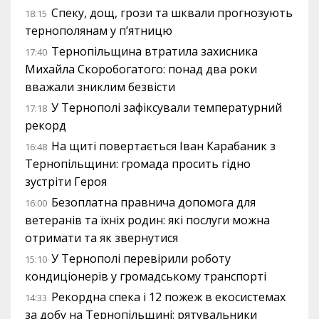
Спеку, дощ, грози та шквали прогнозують
18:15
тернополянам у п’ятницю
Тернопільщина втратила захисника
17:40
Михайла Скоробогатого: понад два роки
вважали зниклим безвісти
У Тернополі зафіксували температурний
17:18
рекорд
На щиті повертається Іван Карабаник з
16:48
Тернопільщини: громада просить гідно
зустріти Героя
Безоплатна правнича допомога для
16:00
ветеранів та їхніх родин: які послуги можна
отримати та як звернутися
У Тернополі перевірили роботу
15:10
кондиціонерів у громадському транспорті
Рекордна спека і 12 пожеж в екосистемах
14:33
за добу на Тернопільщині: рятувальники