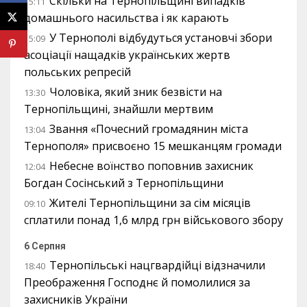
Скільки на Тернопільщині випадків
15:11
домашнього насильства і як карають
У Тернополі відбудуться установчі збори
15:09
асоціації нащадків українських жертв
польських репресій
Чоловіка, який зник безвісти на
13:30
Тернопільщині, знайшли мертвим
Звання «Почесний громадянин міста
13:04
Тернополя» присвоєно 15 мешканцям громади
Небесне воїнство поповнив захисник
12:04
Богдан Сосінський з Тернопільщини
Жителі Тернопільщини за сім місяців
09:10
сплатили понад 1,6 млрд грн військового збору
6 Серпня
Тернопільські нацгвардійці відзначили
18:40
Преображення Господнє й помолилися за
захисників України