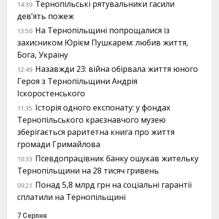
Тернопільські рятувальники гасили
14:39
дев’ять пожеж
На Тернопільщині попрощалися із
13:50
захисником Юрієм Пушкарем: любив життя,
Бога, Україну
Назавжди 23: війна обірвала життя юного
12:49
Героя з Тернопільщини Андрія
Іскоростенського
Історія одного експонату: у фондах
11:35
Тернопільського краєзнавчого музею
зберігається раритетна книга про життя
громади Гримайлова
Псевдопрацівник банку ошукав жительку
10:33
Тернопільщини на 28 тисяч гривень
Понад 5,8 млрд грн на соціальні гарантії
09:21
сплатили на Тернопільщині
7 Серпня