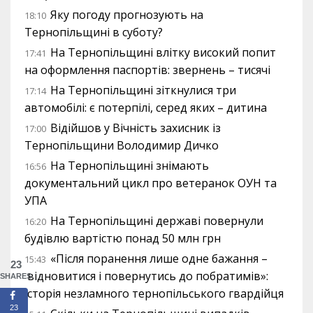
Яку погоду прогнозують на
18:10
Тернопільщині в суботу?
На Тернопільщині влітку високий попит
17:41
на оформлення паспортів: звернень – тисячі
На Тернопільщині зіткнулися три
17:14
автомобілі: є потерпілі, серед яких – дитина
Відійшов у Вічність захисник із
17:00
Тернопільщини Володимир Дичко
На Тернопільщині знімають
16:56
документальний цикл про ветеранок ОУН та
УПА
На Тернопільщині державі повернули
16:20
будівлю вартістю понад 50 млн грн
«Після поранення лише одне бажання –
15:43
23
відновитися і повернутись до побратимів»:
SHARES
історія незламного тернопільського гвардійця
23