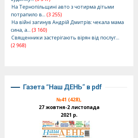
На Тернопільщині авто з чотирма дітьми
потрапило в…
(3 255)
На війні загинув Андрій Дмитрів: чекала мама
сина, а…
(3 160)
Священники застерігають вірян від послуг…
(2 968)
Газета “Наш ДЕНЬ” в pdf
№41 (428),
27 жовтня-2 листопада
2021 р.