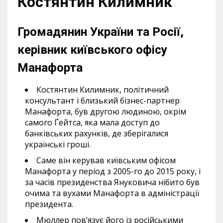
Костянтин Килимник
Громадянин України та Росії,
керівник київського офісу
Манафорта
Костянтин Килимник, політичний
консультант і близький бізнес-партнер
Манафорта, був другою людиною, окрім
самого Ґейтса, яка мала доступ до
банківських рахунків, де зберігалися
українські гроші.
Саме він керував київським офісом
Манафорта у період з 2005-го до 2015 року, і
за часів президенства Януковича нібито був
очима та вухами Манафорта в адміністрації
президента.
Мюллер пов’язує його із російськими