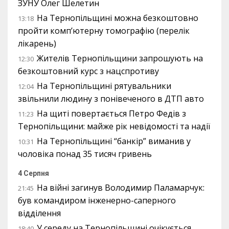
ЗУНУ Олег Шелетин
На Тернопільщині можна безкоштовно
13:18
пройти комп’ютерну томографію (перелік
лікарень)
Жителів Тернопільщини запрошують на
12:30
безкоштовний курс з нацспротиву
На Тернопільщині рятувальники
12:04
звільнили людину з понівеченого в ДТП авто
На щиті повертається Петро Федів з
11:23
Тернопільщини: майже рік невідомості та надії
На Тернопільщині “банкір” виманив у
10:31
чоловіка понад 35 тисяч гривень
4 Серпня
На війні загинув Володимир Паламарчук:
21:45
був командиром інженерно-саперного
відділення
У середу на Тернопільщині очікується
18:40