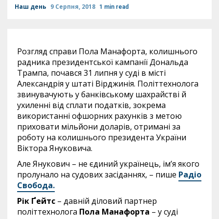
Наш день
9 Серпня, 2018
1 min read
Розгляд справи Пола Манафорта, колишнього
радника президентської кампанії Дональда
Трампа, почався 31 липня у суді в місті
Александрія у штаті Вірджинія. Політтехнолога
звинувачують у банківському шахрайстві й
ухиленні від сплати податків, зокрема
використанні офшорних рахунків з метою
приховати мільйони доларів, отримані за
роботу на колишнього президента України
Віктора Януковича.
Але Янукович – не єдиний українець, ім’я якого
пролунало на судових засіданнях, – пише
Радіо
Свобода.
Рік Ґейтс
– давній діловий партнер
політтехнолога
Пола Манафорта
– у суді