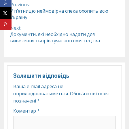
Previous:
24
Continue
У п’ятницю неймовірна спека охопить всю
Україну
Reading
Next:
Документи, які необхідно надати для
вивезення творів сучасного мистецтва
Залишити відповідь
Ваша e-mail адреса не
оприлюднюватиметься.
Обов’язкові поля
позначені
*
Коментар
*