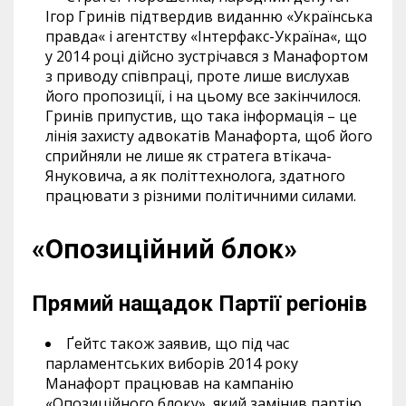
Ігор Гринів підтвердив виданню «Українська
правда« і агентству «Інтерфакс-Україна«, що
у 2014 році дійсно зустрічався з Манафортом
з приводу співпраці, проте лише вислухав
його пропозиції, і на цьому все закінчилося.
Гринів припустив, що така інформація – це
лінія захисту адвокатів Манафорта, щоб його
сприйняли не лише як стратега втікача-
Януковича, а як політтехнолога, здатного
працювати з різними політичними силами.
«Опозиційний блок»
Прямий нащадок Партії регіонів
Ґейтс також заявив, що під час
парламентських виборів 2014 року
Манафорт працював на кампанію
«Опозиційного блоку», який замінив партію