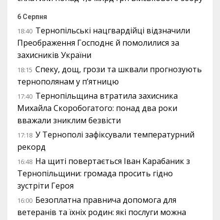
6 Серпня
Тернопільські нацгвардійці відзначили
18:40
Преображення Господнє й помолилися за
захисників України
Спеку, дощ, грози та шквали прогнозують
18:15
тернополянам у п’ятницю
Тернопільщина втратила захисника
17:40
Михайла Скоробогатого: понад два роки
вважали зниклим безвісти
У Тернополі зафіксували температурний
17:18
рекорд
На щиті повертається Іван Карабаник з
16:48
Тернопільщини: громада просить гідно
зустріти Героя
Безоплатна правнича допомога для
16:00
ветеранів та їхніх родин: які послуги можна