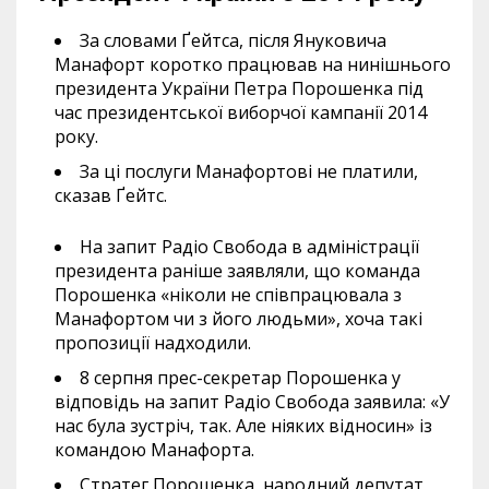
За словами Ґейтса, після Януковича
Манафорт коротко працював на нинішнього
президента України Петра Порошенка під
час президентської виборчої кампанії 2014
року.
За ці послуги Манафортові не платили,
сказав Ґейтс.
​На запит Радіо Свобода в адміністрації
президента раніше заявляли, що команда
Порошенка «ніколи не співпрацювала з
Манафортом чи з його людьми», хоча такі
пропозиції надходили.
8 серпня прес-секретар Порошенка у
відповідь на запит Радіо Свобода заявила: «У
нас була зустріч, так. Але ніяких відносин» із
командою Манафорта.
Стратег Порошенка, народний депутат