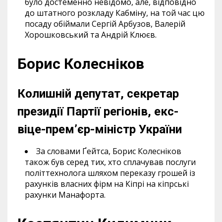
було достеменно невідомо, але, відповідно
до штатного розкладу Кабміну, на той час цю
посаду обіймали Сергій Арбузов, Валерій
Хорошковський та Андрій Клюєв.
Борис Колесніков
Колишній депутат, секретар
президії Партії регіонів, екс-
віце-прем’єр-міністр України
За словами Ґейтса, Борис Колесніков
також був серед тих, хто сплачував послуги
політтехнолога шляхом переказу грошей із
рахунків власних фірм на Кіпрі на кіпрські
рахунки Манафорта.