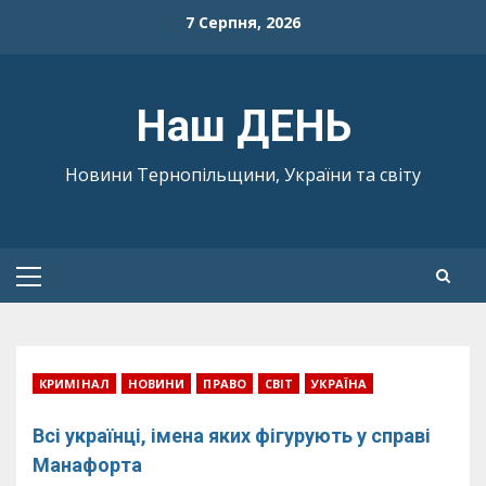
Skip
7 Серпня, 2026
to
content
Наш ДЕНЬ
Новини Тернопільщини, України та світу
Primary
Menu
КРИМІНАЛ
НОВИНИ
ПРАВО
СВІТ
УКРАЇНА
Всі українці, імена яких фігурують у справі
Манафорта