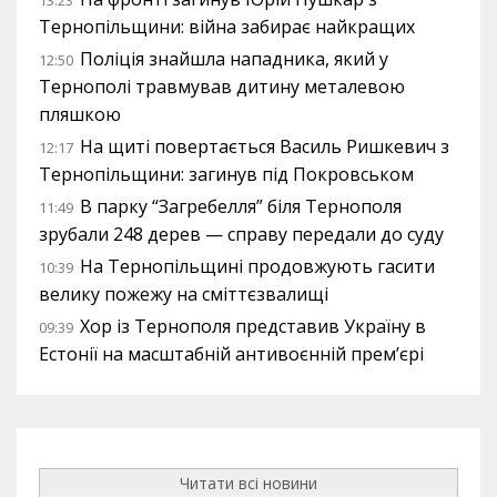
13:23
Тернопільщини: війна забирає найкращих
Поліція знайшла нападника, який у
12:50
Тернополі травмував дитину металевою
пляшкою
На щиті повертається Василь Ришкевич з
12:17
Тернопільщини: загинув під Покровськом
В парку “Загребелля” біля Тернополя
11:49
зрубали 248 дерев — справу передали до суду
На Тернопільщині продовжують гасити
10:39
велику пожежу на сміттєзвалищі
Хор із Тернополя представив Україну в
09:39
Естонії на масштабній антивоєнній прем’єрі
Читати всі новини