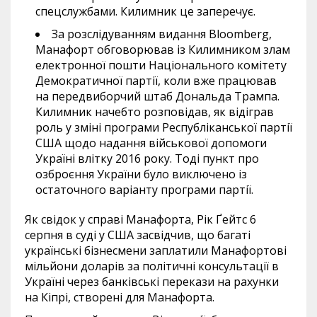
спецслужбами. Килимник це заперечує.
За розслідуванням видання Bloomberg,
Манафорт обговорював із Килимником злам
електронної пошти Національного комітету
Демократичної партії, коли вже працював
на передвиборчий штаб Дональда Трампа.
Килимник начебто розповідав, як відіграв
роль у зміні програми Республіканської партії
США щодо надання військової допомоги
Україні влітку 2016 року. Тоді пункт про
озброєння України було виключено із
остаточного варіанту програми партії.
Як свідок у справі Манафорта, Рік Ґейтс 6
серпня в суді у США засвідчив, що багаті
українські бізнесмени заплатили Манафортові
мільйони доларів за політичні консультації в
Україні через банківські перекази на рахунки
на Кіпрі, створені для Манафорта.