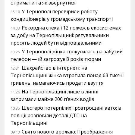
отримати та як звернутися
У Тернополі перевірили роботу
15:10
кондиціонерів у громадському транспорті
Рекордна спека і 12 пожеж в екосистемах
14:33
за добу на Тернопільщині: рятувальники
просять людей бути відповідальними
У Тернополі жінка спокусилась на забутий
13:25
телефон — їй загрожує 8 років тюрми
Шахрайство в інтернеті: на
12:31
Тернопільщині жінка втратила понад 63 тисячі
гривень, намагаючись продати взуття
На Тернопільщині лише в липні
11:26
затримали майже 200 п’яних водіїв
Шестеро потерпілих і розтрощені авто: в
10:35
поліції розповіли деталі ДТП на
Тернопільщині
Свято нового врожаю: Преображення
09:13