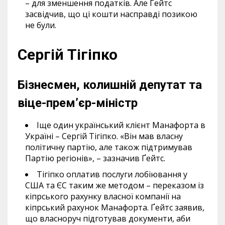
– для зменшення податків. Але Ґейтс
засвідчив, що ці кошти насправді позикою
не були.
Сергій Тігіпко
Бізнесмен, колишній депутат та
віце-прем’єр-міністр
Іще один український клієнт Манафорта в
Україні – Сергій Тігіпко. «Він мав власну
політичну партію, але також підтримував
Партію регіонів», – зазначив Ґейтс.
Тігіпко оплатив послуги лобіювання у
США та ЄС таким же методом – переказом із
кіпрського рахунку власної компанії на
кіпрський рахунок Манафорта. Ґейтс заявив,
що власноруч підготував документи, аби