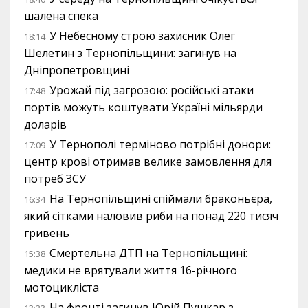
шалена спека
У Небесному строю захисник Олег
18:14
Шелетин з Тернопільщини: загинув на
Дніпропетровщині
Урожай під загрозою: російські атаки
17:48
портів можуть коштувати Україні мільярди
доларів
У Тернополі терміново потрібні донори:
17:09
центр крові отримав велике замовлення для
потреб ЗСУ
На Тернопільщині спіймали браконьєра,
16:34
який сітками наловив риби на понад 220 тисяч
гривень
Смертельна ДТП на Тернопільщині:
15:38
медики не врятували життя 16-річного
мотоцикліста
На фронті загинув Юрій Пушкар з