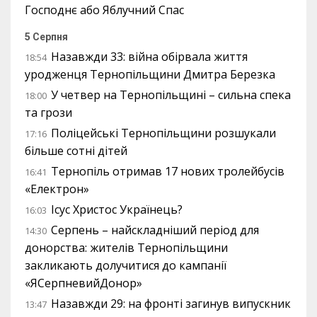
Господнє або Яблучний Спас
5 Серпня
Назавжди 33: війна обірвала життя
18:54
уродженця Тернопільщини Дмитра Березка
У четвер на Тернопільщині – сильна спека
18:00
та грози
Поліцейські Тернопільщини розшукали
17:16
більше сотні дітей
Тернопіль отримав 17 нових тролейбусів
16:41
«Електрон»
Ісус Христос Українець?
16:03
Серпень – найскладніший період для
14:30
донорства: жителів Тернопільщини
закликають долучитися до кампанії
«ЯСерпневийДонор»
Назавжди 29: на фронті загинув випускник
13:47