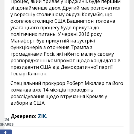
Процес, який триває у Вірджинії, буде першим
зі щонайменше двох. Другий має розпочатися
у вересні у столичному окрузі Колумбія, що
охоплює столицю США Вашингтон; головна
увага цього процесу буде прикута до
політичних питань. У червні 2016 року
Манафорт був присутній на зустрічі
функціонерів з оточення Трампа з
громадянами Росії, які нібито мали у своєму
розпорядженні компромат щодо кандидата в
президенти США від Демократичної партії
Гілларі Клінтон.
Спеціальний прокурор Роберт Мюллер та його
команда вже 14 місяців проводять
розслідування щодо втручання Кремля у
вибори в США.
Джерело:
ZIK.
24
SHARES