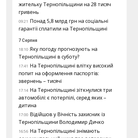
жительку Тернопільщини на 28 тисяч
гривень
Понад 5,8 млрд грн на соціальні
09:21
гарантії сплатили на Тернопільщині
7 Серпня
Яку погоду прогнозують на
18:10
Тернопільщині в суботу?
На Тернопільщині влітку високий
17:41
попит на оформлення паспортів:
звернень – тисячі
На Тернопільщині зіткнулися три
17:14
автомобілі: є потерпілі, серед яких –
дитина
Відійшов у Вічність захисник із
17:00
Тернопільщини Володимир Дичко
На Тернопільщині знімають
16:56