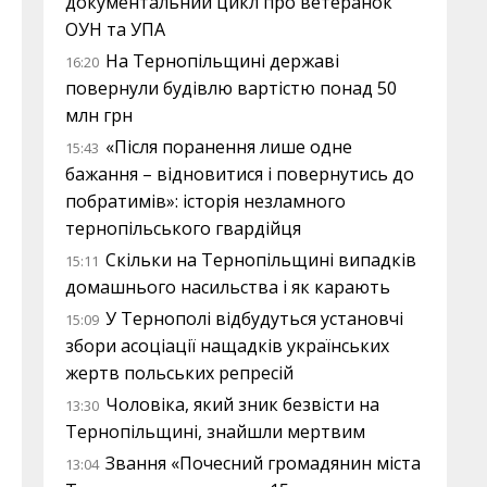
документальний цикл про ветеранок
ОУН та УПА
На Тернопільщині державі
16:20
повернули будівлю вартістю понад 50
млн грн
«Після поранення лише одне
15:43
бажання – відновитися і повернутись до
побратимів»: історія незламного
тернопільського гвардійця
Скільки на Тернопільщині випадків
15:11
домашнього насильства і як карають
У Тернополі відбудуться установчі
15:09
збори асоціації нащадків українських
жертв польських репресій
Чоловіка, який зник безвісти на
13:30
Тернопільщині, знайшли мертвим
Звання «Почесний громадянин міста
13:04