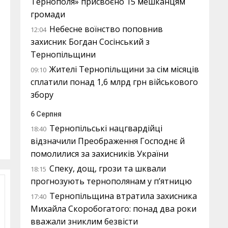
Тернополя» присвоєно 15 мешканцям
громади
Небесне воїнство поповнив
12:04
захисник Богдан Сосінський з
Тернопільщини
Жителі Тернопільщини за сім місяців
09:10
сплатили понад 1,6 млрд грн військового
збору
6 Серпня
Тернопільські нацгвардійці
18:40
відзначили Преображення Господнє й
помолилися за захисників України
Спеку, дощ, грози та шквали
18:15
прогнозують тернополянам у п’ятницю
Тернопільщина втратила захисника
17:40
Михайла Скоробогатого: понад два роки
вважали зниклим безвісти