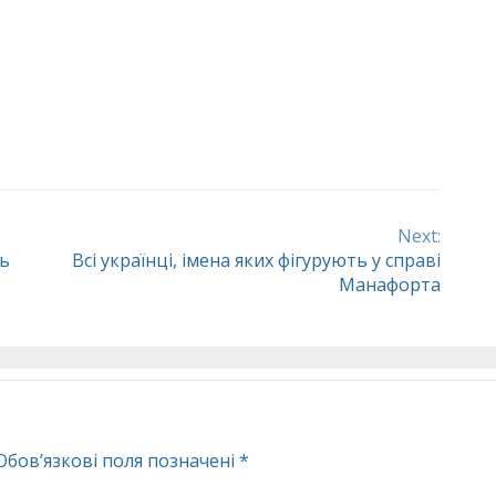
Next:
ль
Всі українці, імена яких фігурують у справі
Манафорта
Обов’язкові поля позначені
*