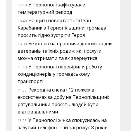
У Тернополі зафіксували
17:18
температурний рекорд
На щиті повертається Іван
16:48
Карабаник з Тернопільщини: громада
просить гідно зустріти Героя
Безоплатна правнича допомога для
16:00
ветеранів та їхніх родин: які послуги
можна отримати та як звернутися
У Тернополі перевірили роботу
15:10
кондиціонерів у громадському
транспорті
Рекордна спека і 12 пожеж в
14:33
екосистемах за добу на Тернопільщині:
рятувальники просять людей бути
відповідальними
У Тернополі жінка спокусилась на
13:25
забутий телефон — їй загрожує 8 років