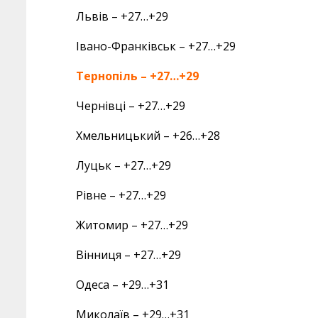
Львів – +27…+29
Івано-Франківськ – +27…+29
Тернопіль – +27…+29
Чернівці – +27…+29
Хмельницький – +26…+28
Луцьк – +27…+29
Рівне – +27…+29
Житомир – +27…+29
Вінниця – +27…+29
Одеса – +29…+31
Миколаїв – +29…+31