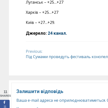
Луганськ – +25…+27
Харків – +25…+27
Київ – +27…+29.
Джерело:
24 канал.
Previous:
Continue
Під Сумами проведуть фестиваль конопе
Reading
Залишити відповідь
11
SHARES
Ваша e-mail адреса не оприлюднюватиметься.
11