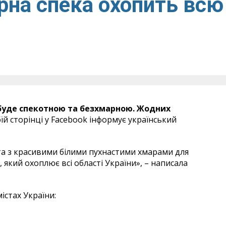
рна спека охопить всю
, буде спекотною та безхмарною. Жодних
їй сторінці у Facebook інформує український
 та з красивими білими пухнастими хмарами для
який охоплює всі області України», – написала
істах України: