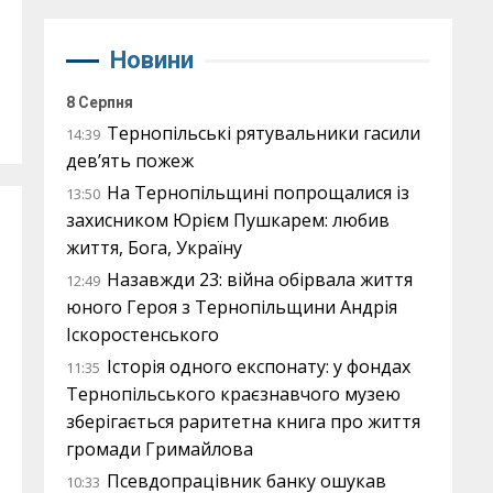
Новини
8 Серпня
Тернопільські рятувальники гасили
14:39
дев’ять пожеж
На Тернопільщині попрощалися із
13:50
захисником Юрієм Пушкарем: любив
життя, Бога, Україну
Назавжди 23: війна обірвала життя
12:49
юного Героя з Тернопільщини Андрія
Іскоростенського
Історія одного експонату: у фондах
11:35
Тернопільського краєзнавчого музею
зберігається раритетна книга про життя
громади Гримайлова
Псевдопрацівник банку ошукав
10:33