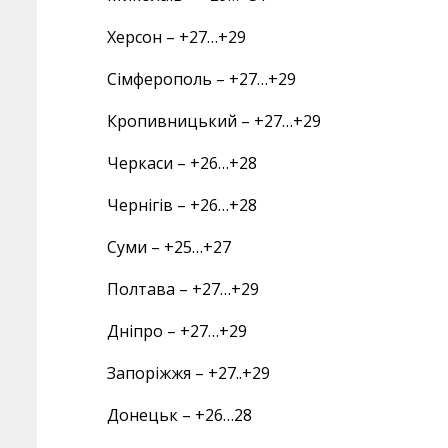
Херсон – +27…+29
Сімферополь – +27…+29
Кропивницький – +27…+29
Черкаси – +26…+28
Чернігів – +26…+28
Суми – +25…+27
Полтава – +27…+29
Дніпро – +27…+29
Запоріжжя – +27..+29
Донецьк – +26…28