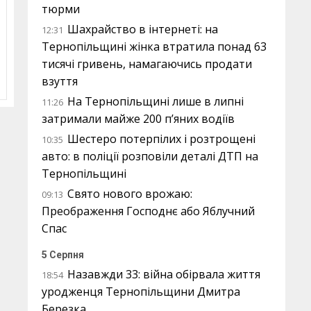
тюрми
Шахрайство в інтернеті: на
12:31
Тернопільщині жінка втратила понад 63
тисячі гривень, намагаючись продати
взуття
На Тернопільщині лише в липні
11:26
затримали майже 200 п’яних водіїв
Шестеро потерпілих і розтрощені
10:35
авто: в поліції розповіли деталі ДТП на
Тернопільщині
Свято нового врожаю:
09:13
Преображення Господнє або Яблучний
Спас
5 Серпня
Назавжди 33: війна обірвала життя
18:54
уродженця Тернопільщини Дмитра
Березка