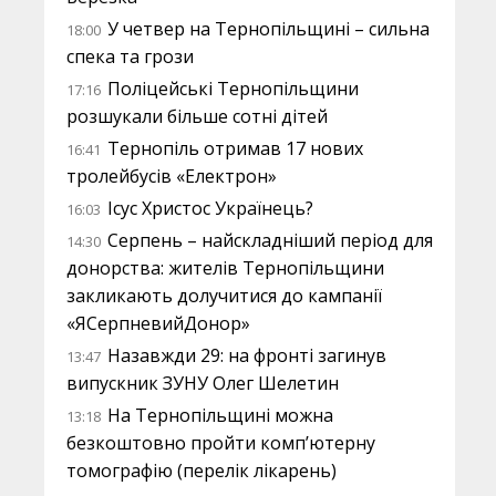
У четвер на Тернопільщині – сильна
18:00
спека та грози
Поліцейські Тернопільщини
17:16
розшукали більше сотні дітей
Тернопіль отримав 17 нових
16:41
тролейбусів «Електрон»
Ісус Христос Українець?
16:03
Серпень – найскладніший період для
14:30
донорства: жителів Тернопільщини
закликають долучитися до кампанії
«ЯСерпневийДонор»
Назавжди 29: на фронті загинув
13:47
випускник ЗУНУ Олег Шелетин
На Тернопільщині можна
13:18
безкоштовно пройти комп’ютерну
томографію (перелік лікарень)