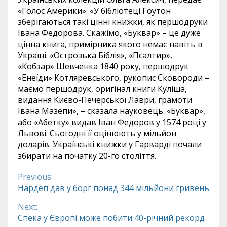
«Голос Америки». «У бібліотеці Гоутон
зберігаються такі цінні книжки, як першодруки
Івана Федорова. Скажімо, «Буквар» – це дуже
цінна книга, примірника якого немає навіть в
Україні. «Острозька Біблія», «Псалтир»,
«Кобзар» Шевченка 1840 року, першодрук
«Енеїди» Котляревського, рукопис Сковороди –
маємо першодрук, оригінал книги Куліша,
видання Києво-Печерської Лаври, грамоти
Івана Мазепи», – сказала науковець. «Буквар»,
або «Абетку» видав Іван Федоров у 1574 році у
Львові. Сьогодні її оцінюють у мільйон
доларів. Українські книжки у Гарварді почали
збирати на початку 20-го століття.
Previous:
Continue
Нардеп дав у борг понад 344 мільйони гривень
Reading
Next:
Спека у Європі може побити 40-річний рекорд