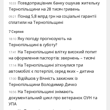
Псевдопрацівник банку ошукав жительку
10:33
Тернопільщини на 28 тисяч гривень
Понад 5,8 млрд грн на соціальні гарантії
09:21
сплатили на Тернопільщині
7 Серпня
Яку погоду прогнозують на
18:10
Тернопільщині в суботу?
На Тернопільщині влітку високий попит
17:41
на оформлення паспортів: звернень – тисячі
На Тернопільщині зіткнулися три
17:14
автомобілі: є потерпілі, серед яких – дитина
Відійшов у Вічність захисник із
17:00
Тернопільщини Володимир Дичко
На Тернопільщині знімають
16:56
документальний цикл про ветеранок ОУН та
УПА