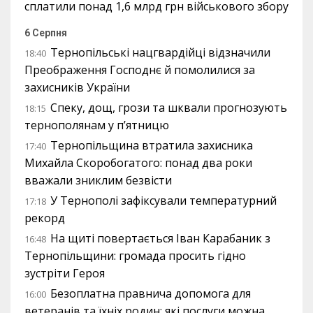
сплатили понад 1,6 млрд грн військового збору
6 Серпня
Тернопільські нацгвардійці відзначили
18:40
Преображення Господнє й помолилися за
захисників України
Спеку, дощ, грози та шквали прогнозують
18:15
тернополянам у п’ятницю
Тернопільщина втратила захисника
17:40
Михайла Скоробогатого: понад два роки
вважали зниклим безвісти
У Тернополі зафіксували температурний
17:18
рекорд
На щиті повертається Іван Карабаник з
16:48
Тернопільщини: громада просить гідно
зустріти Героя
Безоплатна правнича допомога для
16:00
ветеранів та їхніх родин: які послуги можна