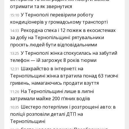
отримати та як звернутися
У Тернополі перевірили роботу
15:10
кондиціонерів у громадському транспорті
Рекордна спека і 12 пожеж в екосистемах
14:33
за добу на Тернопільщині: рятувальники
просять людей бути відповідальними
У Тернополі жінка спокусилась на забутий
13:25
телефон — їй загрожує 8 років тюрми
Шахрайство в інтернеті: на
12:31
Тернопільщині жінка втратила понад 63 тисячі
гривень, намагаючись продати взуття
На Тернопільщині лише в липні
11:26
затримали майже 200 п’яних водіїв
Шестеро потерпілих і розтрощені авто: в
10:35
поліції розповіли деталі ДТП на
Тернопільщині