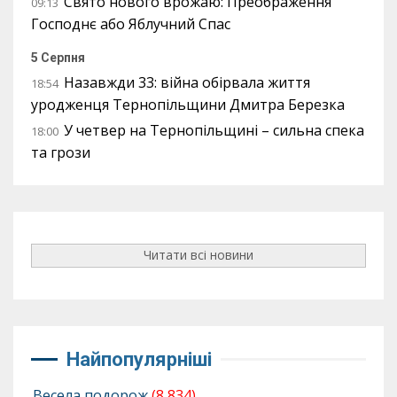
Свято нового врожаю: Преображення
09:13
Господнє або Яблучний Спас
5 Серпня
Назавжди 33: війна обірвала життя
18:54
уродженця Тернопільщини Дмитра Березка
У четвер на Тернопільщині – сильна спека
18:00
та грози
Читати всі новини
Найпопулярніші
Весела подорож
(8 834)