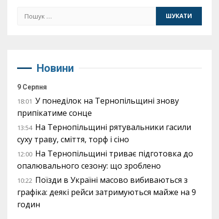
Пошук:
Новини
9 Серпня
У понеділок на Тернопільщині знову
18:01
припікатиме сонце
На Тернопільщині рятувальники гасили
13:54
суху траву, сміття, торф і сіно
На Тернопільщині триває підготовка до
12:00
опалювального сезону: що зроблено
Поїзди в Україні масово вибиваються з
10:22
графіка: деякі рейси затримуються майже на 9
годин