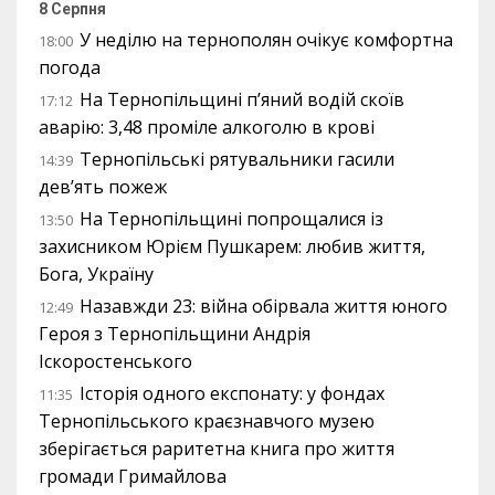
8 Серпня
У неділю на тернополян очікує комфортна
18:00
погода
На Тернопільщині п’яний водій скоїв
17:12
аварію: 3,48 проміле алкоголю в крові
Тернопільські рятувальники гасили
14:39
дев’ять пожеж
На Тернопільщині попрощалися із
13:50
захисником Юрієм Пушкарем: любив життя,
Бога, Україну
Назавжди 23: війна обірвала життя юного
12:49
Героя з Тернопільщини Андрія
Іскоростенського
Історія одного експонату: у фондах
11:35
Тернопільського краєзнавчого музею
зберігається раритетна книга про життя
громади Гримайлова