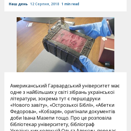
Наш день
12 Серпня, 2018
1 min read
Американський Гарвардський університет має
одне з найбільших у світі зібрань української
літератури, зокрема тут є першодруки
«Нового завіту», «Острозької Біблії», «Абетки
Федорова», «Кобзаря», оригінали документів
доби Івана Мазепи тощо. Про це розповіла
бібліотекар університету, бібліограф
Українських колекцій Ольга Алексич, передає