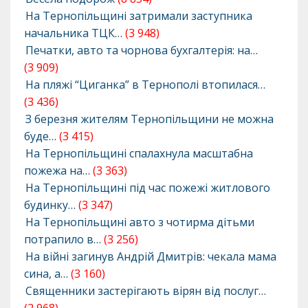
На Тернопільщині затримали заступника
начальника ТЦК…
(3 948)
Печатки, авто та чорнова бухгалтерія: на…
(3 909)
На пляжі “Циганка” в Тернополі втопилася…
(3 436)
З березня жителям Тернопільщини не можна
буде…
(3 415)
На Тернопільщині спалахнула масштабна
пожежа на…
(3 363)
На Тернопільщині під час пожежі житлового
будинку…
(3 347)
На Тернопільщині авто з чотирма дітьми
потрапило в…
(3 256)
На війні загинув Андрій Дмитрів: чекала мама
сина, а…
(3 160)
Священники застерігають вірян від послуг…
(2 968)