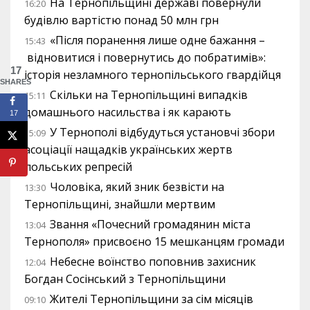
На Тернопільщині державі повернули
16:20
будівлю вартістю понад 50 млн грн
«Після поранення лише одне бажання –
15:43
відновитися і повернутись до побратимів»:
17
історія незламного тернопільського гвардійця
SHARES
Скільки на Тернопільщині випадків
15:11
домашнього насильства і як карають
17
У Тернополі відбудуться установчі збори
15:09
асоціації нащадків українських жертв
польських репресій
Чоловіка, який зник безвісти на
13:30
Тернопільщині, знайшли мертвим
Звання «Почесний громадянин міста
13:04
Тернополя» присвоєно 15 мешканцям громади
Небесне воїнство поповнив захисник
12:04
Богдан Сосінський з Тернопільщини
Жителі Тернопільщини за сім місяців
09:10