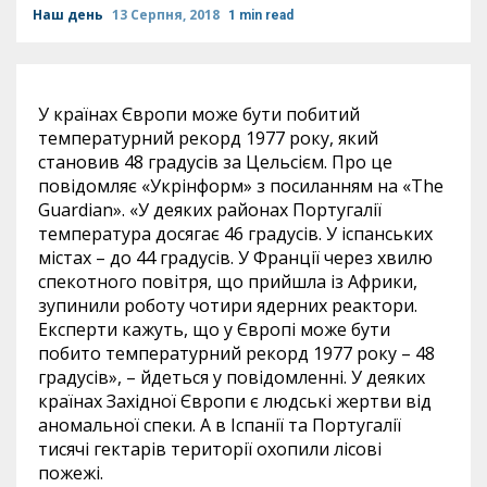
Наш день
13 Серпня, 2018
1 min read
У країнах Європи може бути побитий
температурний рекорд 1977 року, який
становив 48 градусів за Цельсієм. Про це
повідомляє «Укрінформ» з посиланням на «The
Guardian». «У деяких районах Португалії
температура досягає 46 градусів. У іспанських
містах – до 44 градусів. У Франції через хвилю
спекотного повітря, що прийшла із Африки,
зупинили роботу чотири ядерних реактори.
Експерти кажуть, що у Європі може бути
побито температурний рекорд 1977 року – 48
градусів», – йдеться у повідомленні. У деяких
країнах Західної Європи є людські жертви від
аномальної спеки. А в Іспанії та Португалії
тисячі гектарів території охопили лісові
пожежі.