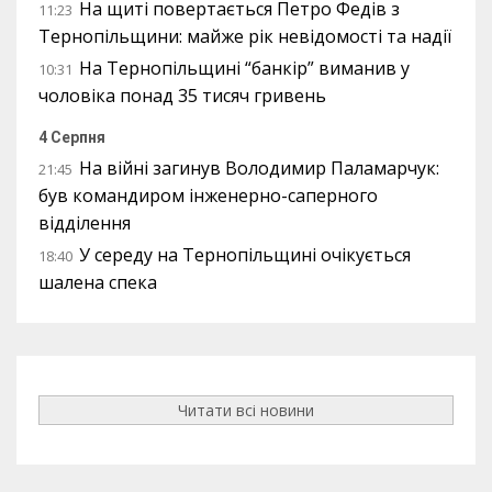
На щиті повертається Петро Федів з
11:23
Тернопільщини: майже рік невідомості та надії
На Тернопільщині “банкір” виманив у
10:31
чоловіка понад 35 тисяч гривень
4 Серпня
На війні загинув Володимир Паламарчук:
21:45
був командиром інженерно-саперного
відділення
У середу на Тернопільщині очікується
18:40
шалена спека
Читати всі новини