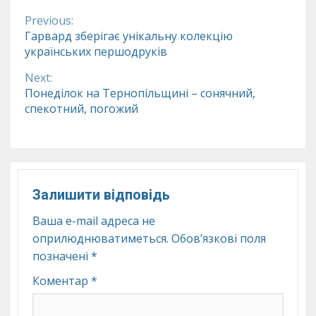
Previous:
Continue
Гарвард зберігає унікальну колекцію
українських першодруків
Reading
Next:
Понеділок на Тернопільщині – сонячний,
спекотний, погожий
Залишити відповідь
Ваша e-mail адреса не
оприлюднюватиметься.
Обов’язкові поля
позначені
*
Коментар
*