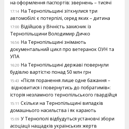
на оформлення паспортів: звернень – тисячі
На Тернопільщині зіткнулися три
17:14
автомобілі: є потерпілі, серед яких – дитина
Відійшов у Вічність захисник із
17:00
Тернопільщини Володимир Дичко
На Тернопільщині знімають
16:56
документальний цикл про ветеранок ОУН та
УПА
На Тернопільщині державі повернули
16:20
будівлю вартістю понад 50 млн грн
«Після поранення лише одне бажання –
15:43
відновитися і повернутись до побратимів»:
історія незламного тернопільського гвардійця
Скільки на Тернопільщині випадків
15:11
домашнього насильства і як карають
У Тернополі відбудуться установчі збори
15:09
асоціації нащадків українських жертв