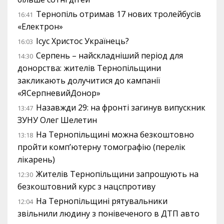
Тернопіль отримав 17 нових тролейбусів
16:41
«Електрон»
Ісус Христос Українець?
16:03
Серпень – найскладніший період для
14:30
донорства: жителів Тернопільщини
закликають долучитися до кампанії
«ЯСерпневийДонор»
Назавжди 29: на фронті загинув випускник
13:47
ЗУНУ Олег Шелетин
На Тернопільщині можна безкоштовно
13:18
пройти комп’ютерну томографію (перелік
лікарень)
Жителів Тернопільщини запрошують на
12:30
безкоштовний курс з нацспротиву
На Тернопільщині рятувальники
12:04
звільнили людину з понівеченого в ДТП авто