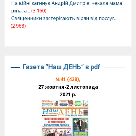
На війні загинув Андрій Дмитрів: чекала мама
сина, а…
(3 160)
Священники застерігають вірян від послуг…
(2 968)
Газета “Наш ДЕНЬ” в pdf
№41 (428),
27 жовтня-2 листопада
2021 р.