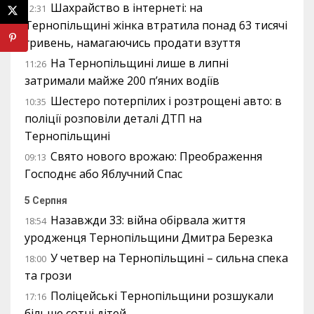
Шахрайство в інтернеті: на
12:31
Тернопільщині жінка втратила понад 63 тисячі
гривень, намагаючись продати взуття
На Тернопільщині лише в липні
11:26
затримали майже 200 п’яних водіїв
Шестеро потерпілих і розтрощені авто: в
10:35
поліції розповіли деталі ДТП на
Тернопільщині
Свято нового врожаю: Преображення
09:13
Господнє або Яблучний Спас
5 Серпня
Назавжди 33: війна обірвала життя
18:54
уродженця Тернопільщини Дмитра Березка
У четвер на Тернопільщині – сильна спека
18:00
та грози
Поліцейські Тернопільщини розшукали
17:16
більше сотні дітей