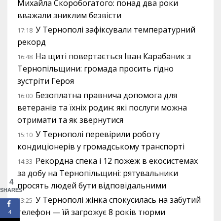
Михайла Скоробогатого: понад два роки
вважали зниклим безвісти
У Тернополі зафіксували температурний
17:18
рекорд
На щиті повертається Іван Карабаник з
16:48
Тернопільщини: громада просить гідно
зустріти Героя
Безоплатна правнича допомога для
16:00
ветеранів та їхніх родин: які послуги можна
отримати та як звернутися
У Тернополі перевірили роботу
15:10
кондиціонерів у громадському транспорті
Рекордна спека і 12 пожеж в екосистемах
14:33
за добу на Тернопільщині: рятувальники
4
просять людей бути відповідальними
SHARES
У Тернополі жінка спокусилась на забутий
13:25
телефон — їй загрожує 8 років тюрми
4