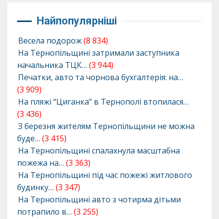
Найпопулярніші
Весела подорож
(8 834)
На Тернопільщині затримали заступника
начальника ТЦК…
(3 944)
Печатки, авто та чорнова бухгалтерія: на…
(3 909)
На пляжі “Циганка” в Тернополі втопилася…
(3 436)
З березня жителям Тернопільщини не можна
буде…
(3 415)
На Тернопільщині спалахнула масштабна
пожежа на…
(3 363)
На Тернопільщині під час пожежі житлового
будинку…
(3 347)
На Тернопільщині авто з чотирма дітьми
потрапило в…
(3 255)