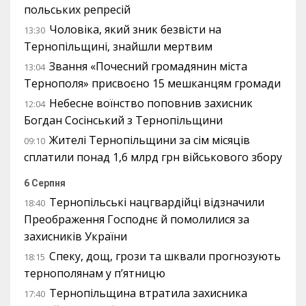
польських репресій
Чоловіка, який зник безвісти на
13:30
Тернопільщині, знайшли мертвим
Звання «Почесний громадянин міста
13:04
Тернополя» присвоєно 15 мешканцям громади
Небесне воїнство поповнив захисник
12:04
Богдан Сосінський з Тернопільщини
Жителі Тернопільщини за сім місяців
09:10
сплатили понад 1,6 млрд грн військового збору
6 Серпня
Тернопільські нацгвардійці відзначили
18:40
Преображення Господнє й помолилися за
захисників України
Спеку, дощ, грози та шквали прогнозують
18:15
тернополянам у п’ятницю
Тернопільщина втратила захисника
17:40