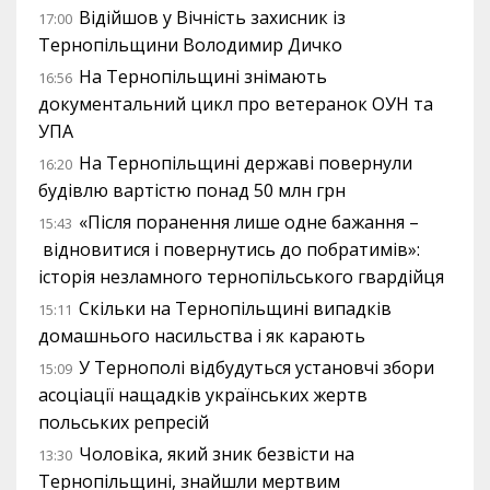
Відійшов у Вічність захисник із
17:00
Тернопільщини Володимир Дичко
На Тернопільщині знімають
16:56
документальний цикл про ветеранок ОУН та
УПА
На Тернопільщині державі повернули
16:20
будівлю вартістю понад 50 млн грн
«Після поранення лише одне бажання –
15:43
відновитися і повернутись до побратимів»:
історія незламного тернопільського гвардійця
Скільки на Тернопільщині випадків
15:11
домашнього насильства і як карають
У Тернополі відбудуться установчі збори
15:09
асоціації нащадків українських жертв
польських репресій
Чоловіка, який зник безвісти на
13:30
Тернопільщині, знайшли мертвим