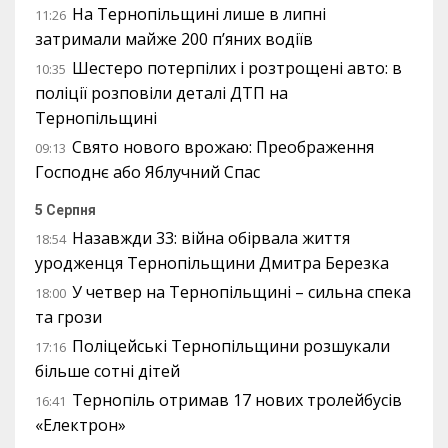
На Тернопільщині лише в липні
11:26
затримали майже 200 п’яних водіїв
Шестеро потерпілих і розтрощені авто: в
10:35
поліції розповіли деталі ДТП на
Тернопільщині
Свято нового врожаю: Преображення
09:13
Господнє або Яблучний Спас
5 Серпня
Назавжди 33: війна обірвала життя
18:54
уродженця Тернопільщини Дмитра Березка
У четвер на Тернопільщині – сильна спека
18:00
та грози
Поліцейські Тернопільщини розшукали
17:16
більше сотні дітей
Тернопіль отримав 17 нових тролейбусів
16:41
«Електрон»