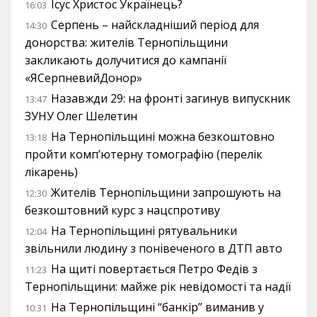
Ісус Христос Українець?
16:03
Серпень – найскладніший період для
14:30
донорства: жителів Тернопільщини
закликають долучитися до кампанії
«ЯСерпневийДонор»
Назавжди 29: на фронті загинув випускник
13:47
ЗУНУ Олег Шелетин
На Тернопільщині можна безкоштовно
13:18
пройти комп’ютерну томографію (перелік
лікарень)
Жителів Тернопільщини запрошують на
12:30
безкоштовний курс з нацспротиву
На Тернопільщині рятувальники
12:04
звільнили людину з понівеченого в ДТП авто
На щиті повертається Петро Федів з
11:23
Тернопільщини: майже рік невідомості та надії
На Тернопільщині “банкір” виманив у
10:31