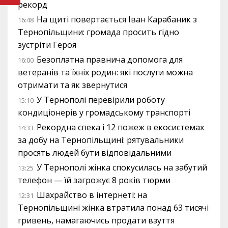
рекорд
На щиті повертається Іван Карабаник з
16:48
Тернопільщини: громада просить гідно
зустріти Героя
Безоплатна правнича допомога для
16:00
ветеранів та їхніх родин: які послуги можна
отримати та як звернутися
У Тернополі перевірили роботу
15:10
кондиціонерів у громадському транспорті
Рекордна спека і 12 пожеж в екосистемах
14:33
за добу на Тернопільщині: рятувальники
просять людей бути відповідальними
У Тернополі жінка спокусилась на забутий
13:25
телефон — їй загрожує 8 років тюрми
Шахрайство в інтернеті: на
12:31
Тернопільщині жінка втратила понад 63 тисячі
гривень, намагаючись продати взуття