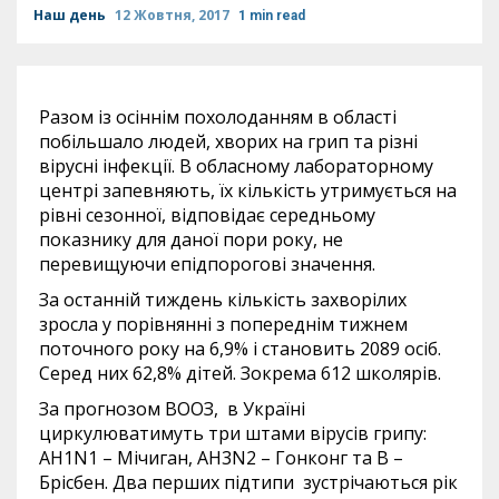
Наш день
12 Жовтня, 2017
1 min read
Разом із осіннім похолоданням в області
побільшало людей, хворих на грип та різні
вірусні інфекції. В обласному лабораторному
центрі запевняють, їх кількість утримується на
рівні сезонної, відповідає середньому
показнику для даної пори року, не
перевищуючи епідпорогові значення.
За останній тиждень кількість захворілих
зросла у порівнянні з попереднім тижнем
поточного року на 6,9% і становить 2089 осіб.
Серед них 62,8% дітей. Зокрема 612 школярів.
За прогнозом ВООЗ, в Україні
циркулюватимуть три штами вірусів грипу:
AH1N1 – Мічиган, AH3N2 – Гонконг та B –
Брісбен. Два перших підтипи зустрічаються рік