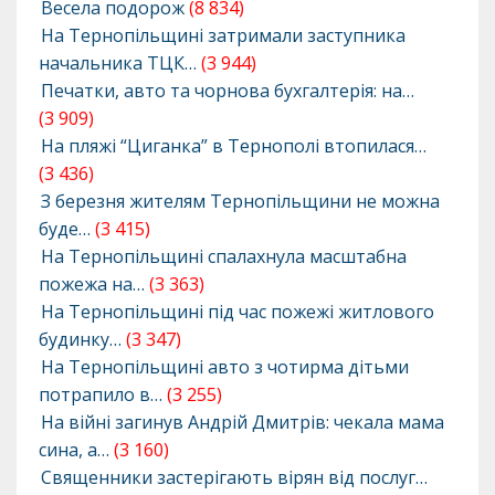
Весела подорож
(8 834)
На Тернопільщині затримали заступника
начальника ТЦК…
(3 944)
Печатки, авто та чорнова бухгалтерія: на…
(3 909)
На пляжі “Циганка” в Тернополі втопилася…
(3 436)
З березня жителям Тернопільщини не можна
буде…
(3 415)
На Тернопільщині спалахнула масштабна
пожежа на…
(3 363)
На Тернопільщині під час пожежі житлового
будинку…
(3 347)
На Тернопільщині авто з чотирма дітьми
потрапило в…
(3 255)
На війні загинув Андрій Дмитрів: чекала мама
сина, а…
(3 160)
Священники застерігають вірян від послуг…