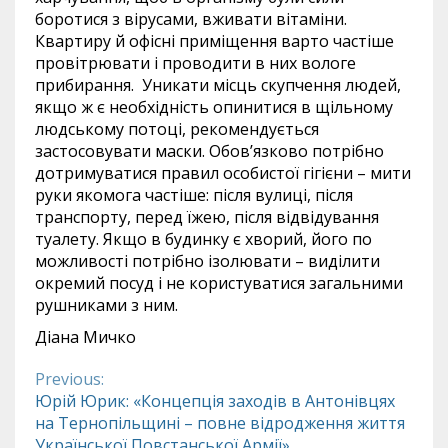
боротися з вірусами, вживати вітаміни.
Квартиру й офісні приміщення варто частіше
провітрювати і проводити в них вологе
прибирання. Уникати місць скупчення людей,
якщо ж є необхідність опинитися в щільному
людському потоці, рекомендується
застосовувати маски. Обов’язково потрібно
дотримуватися правил особистої гігієни – мити
руки якомога частіше: після вулиці, після
транспорту, перед їжею, після відвідування
туалету. Якщо в будинку є хворий, його по
можливості потрібно ізолювати – виділити
окремий посуд і не користуватися загальними
рушниками з ним.
Діана Мичко
Previous:
Continue
Юрій Юрик: «Концепція заходів в Антонівцях
на Тернопільщині – повне відродження життя
Reading
Української Повстанської Армії»