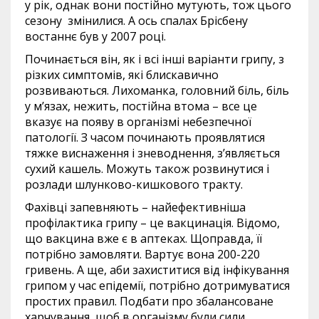
у рік, однак вони постійно мутують, тож цього
сезону змінилися. А ось спалах Брісбену
востаннє був у 2007 році.
Починається він, як і всі інші варіанти грипу, з
різких симптомів, які блискавично
розвиваються. Лихоманка, головний біль, біль
у м’язах, нежить, постійна втома – все це
вказує на появу в організмі небезпечної
патології. З часом починають проявлятися
тяжке виснаження і зневоднення, з’являється
сухий кашель. Можуть також розвинутися і
розлади шлунково-кишкового тракту.
Фахівці запевняють – найефективніша
профілактика грипу – це вакцинація. Відомо,
що вакцина вже є в аптеках. Щоправда, її
потрібно замовляти. Вартує вона 200-220
гривень. А ще, аби захиститися від інфікування
грипом у час епідемії, потрібно дотримуватися
простих правил. Подбати про збалансоване
харчування, щоб в організму були сили