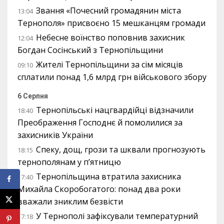
Звання «Почесний громадянин міста
13:04
Тернополя» присвоєно 15 мешканцям громади
Небесне воїнство поповнив захисник
12:04
Богдан Сосінський з Тернопільщини
Жителі Тернопільщини за сім місяців
09:10
сплатили понад 1,6 млрд грн військового збору
6 Серпня
Тернопільські нацгвардійці відзначили
18:40
Преображення Господнє й помолилися за
захисників України
Спеку, дощ, грози та шквали прогнозують
18:15
тернополянам у п’ятницю
Тернопільщина втратила захисника
17:40
Михайла Скоробогатого: понад два роки
вважали зниклим безвісти
У Тернополі зафіксували температурний
17:18