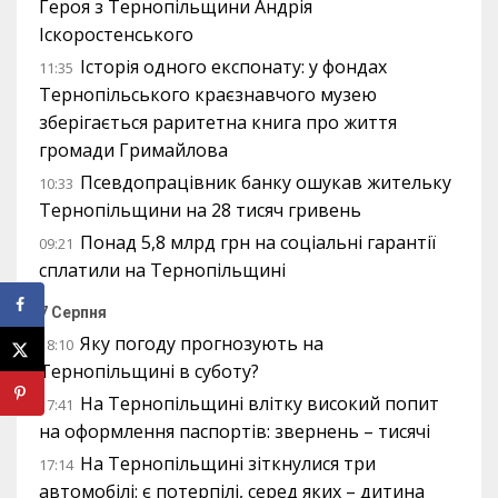
Героя з Тернопільщини Андрія
Іскоростенського
Історія одного експонату: у фондах
11:35
Тернопільського краєзнавчого музею
зберігається раритетна книга про життя
громади Гримайлова
Псевдопрацівник банку ошукав жительку
10:33
Тернопільщини на 28 тисяч гривень
Понад 5,8 млрд грн на соціальні гарантії
09:21
сплатили на Тернопільщині
7 Серпня
Яку погоду прогнозують на
18:10
Тернопільщині в суботу?
На Тернопільщині влітку високий попит
17:41
на оформлення паспортів: звернень – тисячі
На Тернопільщині зіткнулися три
17:14
автомобілі: є потерпілі, серед яких – дитина