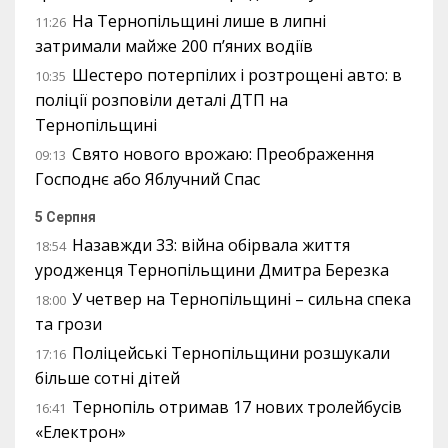
На Тернопільщині лише в липні
11:26
затримали майже 200 п’яних водіїв
Шестеро потерпілих і розтрощені авто: в
10:35
поліції розповіли деталі ДТП на
Тернопільщині
Свято нового врожаю: Преображення
09:13
Господнє або Яблучний Спас
5 Серпня
Назавжди 33: війна обірвала життя
18:54
уродженця Тернопільщини Дмитра Березка
У четвер на Тернопільщині – сильна спека
18:00
та грози
Поліцейські Тернопільщини розшукали
17:16
більше сотні дітей
Тернопіль отримав 17 нових тролейбусів
16:41
«Електрон»