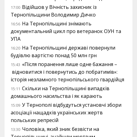
Відійшов у Вічність захисник із
17:00
Тернопільщини Володимир Дичко
На Тернопільщині знімають
16:56
документальний цикл про ветеранок ОУН та
УПА
На Тернопільщині державі повернули
16:20
будівлю вартістю понад 50 млн грн
«Після поранення лише одне бажання –
15:43
відновитися і повернутись до побратимів»:
історія незламного тернопільського гвардійця
Скільки на Тернопільщині випадків
15:11
домашнього насильства і як карають
У Тернополі відбудуться установчі збори
15:09
асоціації нащадків українських жертв
польських репресій
Чоловіка, який зник безвісти на
13:30
Тернопільщині, знайшли мертвим