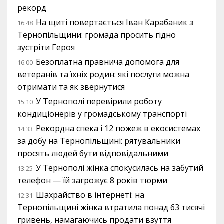
рекорд
На щиті повертається Іван Карабаник з
16:48
Тернопільщини: громада просить гідно
зустріти Героя
Безоплатна правнича допомога для
16:00
ветеранів та їхніх родин: які послуги можна
отримати та як звернутися
У Тернополі перевірили роботу
15:10
кондиціонерів у громадському транспорті
Рекордна спека і 12 пожеж в екосистемах
14:33
за добу на Тернопільщині: рятувальники
просять людей бути відповідальними
У Тернополі жінка спокусилась на забутий
13:25
телефон — їй загрожує 8 років тюрми
Шахрайство в інтернеті: на
12:31
Тернопільщині жінка втратила понад 63 тисячі
гривень, намагаючись продати взуття