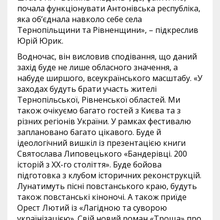
почала функціонувати Антонівська республіка,
яка об’єднала навколо себе села
Тернопільщини та Рівненщини», – підкреслив
Юрій Юрик.
Водночас, він висловив сподівання, що даний
захід буде не лише обласного значення, а
набуде ширшого, всеукраїнського масштабу. «У
заходах будуть брати участь жителі
Тернопільської, Рівненської областей. Ми
також очікуємо багато гостей з Києва та з
різних регіонів України. У рамках фестивалю
заплановано багато цікавого. Буде й
ідеологічний вишкіл із презентацією книги
Святослава Липовецького «Бандерівці. 200
історій з ХХ-го століття». Буде бойова
підготовка з клубом історичних реконструкцій.
Лунатимуть пісні повстанського краю, будуть
також повстанські кіноночі. А також приїде
Орест Лютий із «Лагідною та суворою
українізацією». Свій новий роман «Троща» про