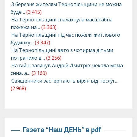
З березня жителям Тернопільщини не можна
буде…
(3 415)
На Тернопільщині спалахнула масштабна
пожежа на…
(3 363)
На Тернопільщині під час пожежі житлового
будинку…
(3 347)
На Тернопільщині авто з чотирма дітьми
потрапило в…
(3 256)
На війні загинув Андрій Дмитрів: чекала мама
сина, а…
(3 160)
Священники застерігають вірян від послуг…
(2 968)
Газета “Наш ДЕНЬ” в pdf