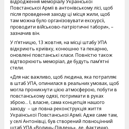
відродження меморіалу Української
Повстанської Армії в антонівському лісі, щоб
після проведення заходу ці місця жили, щоб
там можна було організовувати екскурсії,
проводити військово-патріотичні табори», –
зазначив він.
У п’ятницю, 13 жовтня, на місці штабу УПА
відкриють криївку, конюшню та пекарню,
оновлені повстанські класи. Повністю також
відтворюють меморіал, де будуть пам’ятні
стели.
«Для нас важливо, щоб людина, яка потрапляє
в штаб УПА, опинилася в реальних умовах, щоб
могла проникнути цією атмосферою, побути в
повстанському одязі, потримати в руках
зброю… І, власне, сама концепція нашого
заходу – це повна реконструкція життя
Української Повстанської Армії. Адже саме там,
у селі Антонівці, був створений повноцінний
штаб УПА «Волинь-Південь», де, фактично,