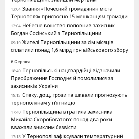
Звання «Почесний громадянин міста
13:04
Тернополя» присвоєно 15 мешканцям громади
Небесне воїнство поповнив захисник
12:04
Богдан Сосінський з Тернопільщини
Жителі Тернопільщини за сім місяців
09:10
сплатили понад 1,6 млрд грн військового збору
6 Серпня
Тернопільські нацгвардійці відзначили
18:40
Преображення Господнє й помолилися за
захисників України
Спеку, дощ, грози та шквали прогнозують
18:15
тернополянам у п’ятницю
Тернопільщина втратила захисника
17:40
Михайла Скоробогатого: понад два роки
вважали зниклим безвісти
У Тернополі зафіксували температурний
17:18