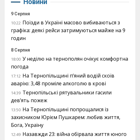
Новини
9 Серпня
Поїзди в Україні масово вибиваються з
10:22
графіка: деякі рейси затримуються майже на 9
годин
8 Серпня
У неділю на тернополян очікує комфортна
18:00
погода
На Тернопільщині п’яний водій скоїв
17:12
аварію: 3,48 проміле алкоголю в крові
Тернопільські рятувальники гасили
14:39
дев’ять пожеж
На Тернопільщині попрощалися із
13:50
захисником Юрієм Пушкарем: любив життя,
Бога, Україну
Назавжди 23: війна обірвала життя юного
12:49