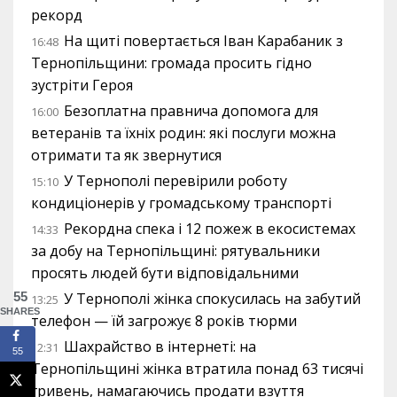
рекорд
На щиті повертається Іван Карабаник з
16:48
Тернопільщини: громада просить гідно
зустріти Героя
Безоплатна правнича допомога для
16:00
ветеранів та їхніх родин: які послуги можна
отримати та як звернутися
У Тернополі перевірили роботу
15:10
кондиціонерів у громадському транспорті
Рекордна спека і 12 пожеж в екосистемах
14:33
за добу на Тернопільщині: рятувальники
просять людей бути відповідальними
55
У Тернополі жінка спокусилась на забутий
13:25
SHARES
телефон — їй загрожує 8 років тюрми
Шахрайство в інтернеті: на
12:31
55
Тернопільщині жінка втратила понад 63 тисячі
гривень, намагаючись продати взуття