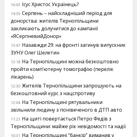
Ісус Христос Українець?
16:03
Серпень – найскладніший період для
14:30
донорства: жителів Тернопільщини
закликають долучитися до кампанії
«ЯСерпневийДонор»
Назавжди 29: на фронті загинув випускник
13:47
ЗУНУ Олег Шелетин
На Тернопільщині можна безкоштовно
13:18
пройти комп’ютерну томографію (перелік
лікарень)
Жителів Тернопільщини запрошують на
12:30
безкоштовний курс з нацспротиву
На Тернопільщині рятувальники
12:04
звільнили людину з понівеченого в ДТП авто
На щиті повертається Петро Федів з
11:23
Тернопільщини: майже рік невідомості та надії
На Тернопільщині “банкір” виманив у
10:31