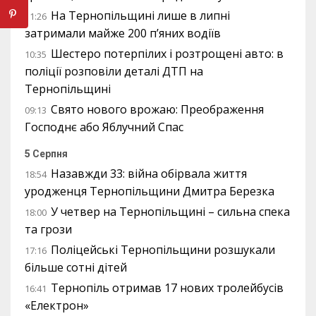
На Тернопільщині лише в липні
11:26
затримали майже 200 п’яних водіїв
Шестеро потерпілих і розтрощені авто: в
10:35
поліції розповіли деталі ДТП на
Тернопільщині
Свято нового врожаю: Преображення
09:13
Господнє або Яблучний Спас
5 Серпня
Назавжди 33: війна обірвала життя
18:54
уродженця Тернопільщини Дмитра Березка
У четвер на Тернопільщині – сильна спека
18:00
та грози
Поліцейські Тернопільщини розшукали
17:16
більше сотні дітей
Тернопіль отримав 17 нових тролейбусів
16:41
«Електрон»