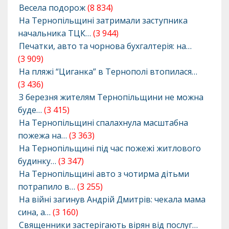
Весела подорож
(8 834)
На Тернопільщині затримали заступника
начальника ТЦК…
(3 944)
Печатки, авто та чорнова бухгалтерія: на…
(3 909)
На пляжі “Циганка” в Тернополі втопилася…
(3 436)
З березня жителям Тернопільщини не можна
буде…
(3 415)
На Тернопільщині спалахнула масштабна
пожежа на…
(3 363)
На Тернопільщині під час пожежі житлового
будинку…
(3 347)
На Тернопільщині авто з чотирма дітьми
потрапило в…
(3 255)
На війні загинув Андрій Дмитрів: чекала мама
сина, а…
(3 160)
Священники застерігають вірян від послуг…