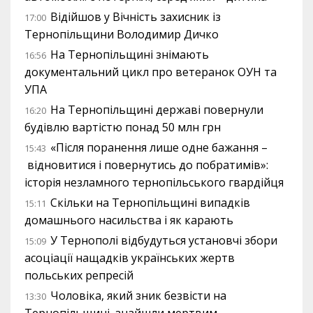
Відійшов у Вічність захисник із
17:00
Тернопільщини Володимир Дичко
На Тернопільщині знімають
16:56
документальний цикл про ветеранок ОУН та
УПА
На Тернопільщині державі повернули
16:20
будівлю вартістю понад 50 млн грн
«Після поранення лише одне бажання –
15:43
відновитися і повернутись до побратимів»:
історія незламного тернопільського гвардійця
Скільки на Тернопільщині випадків
15:11
домашнього насильства і як карають
У Тернополі відбудуться установчі збори
15:09
асоціації нащадків українських жертв
польських репресій
Чоловіка, який зник безвісти на
13:30