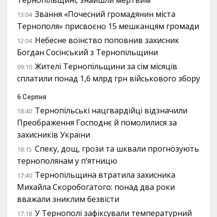
Тернопільщині, знайшли мертвим
Звання «Почесний громадянин міста
13:04
Тернополя» присвоєно 15 мешканцям громади
Небесне воїнство поповнив захисник
12:04
Богдан Сосінський з Тернопільщини
Жителі Тернопільщини за сім місяців
09:10
сплатили понад 1,6 млрд грн військового збору
6 Серпня
Тернопільські нацгвардійці відзначили
18:40
Преображення Господнє й помолилися за
захисників України
Спеку, дощ, грози та шквали прогнозують
18:15
тернополянам у п’ятницю
Тернопільщина втратила захисника
17:40
Михайла Скоробогатого: понад два роки
вважали зниклим безвісти
У Тернополі зафіксували температурний
17:18