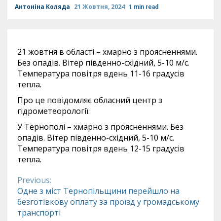
Антоніна Коляда
21 Жовтня, 2024
1 min read
21 жовтня в області – хмарно з проясненнями.
Без опадів. Вітер південно-східний, 5-10 м/с.
Температура повітря вдень 11-16 градусів
тепла.
Про це повідомляє обласний центр з
гідрометеорології.
У Тернополі – хмарно з проясненнями. Без
опадів. Вітер південно-східний, 5-10 м/с.
Температура повітря вдень 12-15 градусів
тепла.
Previous:
Continue
Одне з міст Тернопільщини перейшло на
безготівкову оплату за проїзд у громадському
Reading
транспорті