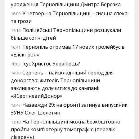
уродженця Тернопільщини Дмитра Березка
У четвер на Тернопільщині – сильна спека
18:00
та грози
Поліцейські Тернопільщини розшукали
17:16
більше сотні дітей
Тернопіль отримав 17 нових тролейбусів
16:41
«Електрон»
Ісус Христос Українець?
16:03
Серпень – найскладніший період для
14:30
донорства: жителів Тернопільщини
закликають долучитися до кампанії
«ЯСерпневийДонор»
Назавжди 29: на фронті загинув випускник
13:47
ЗУНУ Олег Шелетин
На Тернопільщині можна безкоштовно
13:18
пройти комп’ютерну томографію (перелік
лікарень)