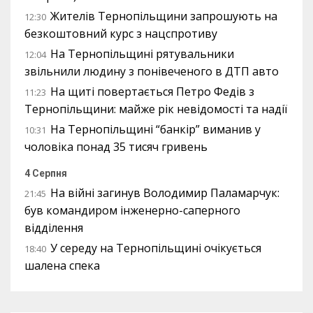
Жителів Тернопільщини запрошують на
12:30
безкоштовний курс з нацспротиву
На Тернопільщині рятувальники
12:04
звільнили людину з понівеченого в ДТП авто
На щиті повертається Петро Федів з
11:23
Тернопільщини: майже рік невідомості та надії
На Тернопільщині “банкір” виманив у
10:31
чоловіка понад 35 тисяч гривень
4 Серпня
На війні загинув Володимир Паламарчук:
21:45
був командиром інженерно-саперного
відділення
У середу на Тернопільщині очікується
18:40
шалена спека