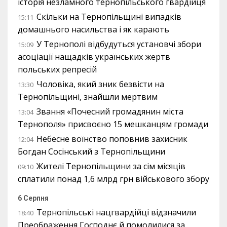
історія незламного тернопільського гвардійця
Скільки на Тернопільщині випадків
15:11
домашнього насильства і як карають
У Тернополі відбудуться установчі збори
15:09
асоціації нащадків українських жертв
польських репресій
Чоловіка, який зник безвісти на
13:30
Тернопільщині, знайшли мертвим
Звання «Почесний громадянин міста
13:04
Тернополя» присвоєно 15 мешканцям громади
Небесне воїнство поповнив захисник
12:04
Богдан Сосінський з Тернопільщини
Жителі Тернопільщини за сім місяців
09:10
сплатили понад 1,6 млрд грн військового збору
6 Серпня
Тернопільські нацгвардійці відзначили
18:40
Преображення Господнє й помолилися за