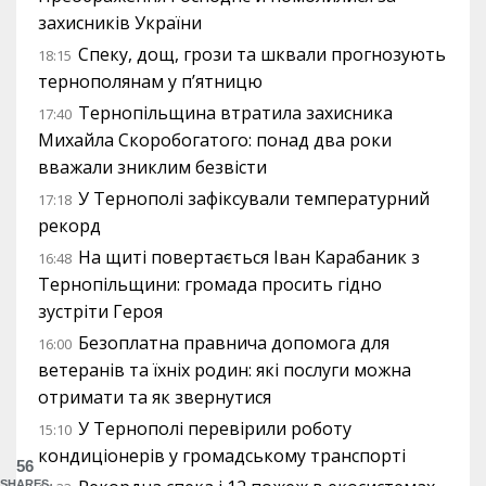
захисників України
Спеку, дощ, грози та шквали прогнозують
18:15
тернополянам у п’ятницю
Тернопільщина втратила захисника
17:40
Михайла Скоробогатого: понад два роки
вважали зниклим безвісти
У Тернополі зафіксували температурний
17:18
рекорд
На щиті повертається Іван Карабаник з
16:48
Тернопільщини: громада просить гідно
зустріти Героя
Безоплатна правнича допомога для
16:00
ветеранів та їхніх родин: які послуги можна
отримати та як звернутися
У Тернополі перевірили роботу
15:10
кондиціонерів у громадському транспорті
56
SHARES