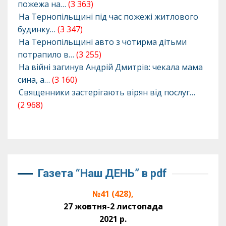
пожежа на…
(3 363)
На Тернопільщині під час пожежі житлового
будинку…
(3 347)
На Тернопільщині авто з чотирма дітьми
потрапило в…
(3 255)
На війні загинув Андрій Дмитрів: чекала мама
сина, а…
(3 160)
Священники застерігають вірян від послуг…
(2 968)
Газета “Наш ДЕНЬ” в pdf
№41 (428),
27 жовтня-2 листопада
2021 р.