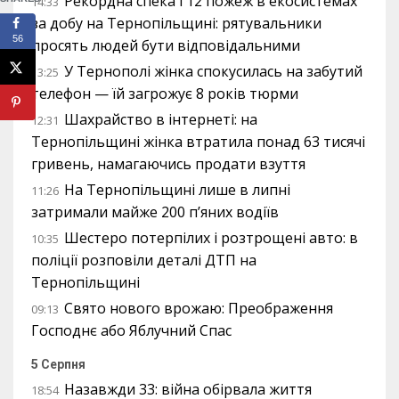
Рекордна спека і 12 пожеж в екосистемах
14:33
за добу на Тернопільщині: рятувальники
56
просять людей бути відповідальними
У Тернополі жінка спокусилась на забутий
13:25
телефон — їй загрожує 8 років тюрми
Шахрайство в інтернеті: на
12:31
Тернопільщині жінка втратила понад 63 тисячі
гривень, намагаючись продати взуття
На Тернопільщині лише в липні
11:26
затримали майже 200 п’яних водіїв
Шестеро потерпілих і розтрощені авто: в
10:35
поліції розповіли деталі ДТП на
Тернопільщині
Свято нового врожаю: Преображення
09:13
Господнє або Яблучний Спас
5 Серпня
Назавжди 33: війна обірвала життя
18:54