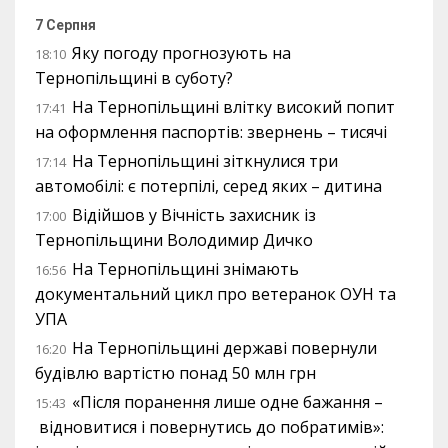
7 Серпня
Яку погоду прогнозують на
18:10
Тернопільщині в суботу?
На Тернопільщині влітку високий попит
17:41
на оформлення паспортів: звернень – тисячі
На Тернопільщині зіткнулися три
17:14
автомобілі: є потерпілі, серед яких – дитина
Відійшов у Вічність захисник із
17:00
Тернопільщини Володимир Дичко
На Тернопільщині знімають
16:56
документальний цикл про ветеранок ОУН та
УПА
На Тернопільщині державі повернули
16:20
будівлю вартістю понад 50 млн грн
«Після поранення лише одне бажання –
15:43
відновитися і повернутись до побратимів»: