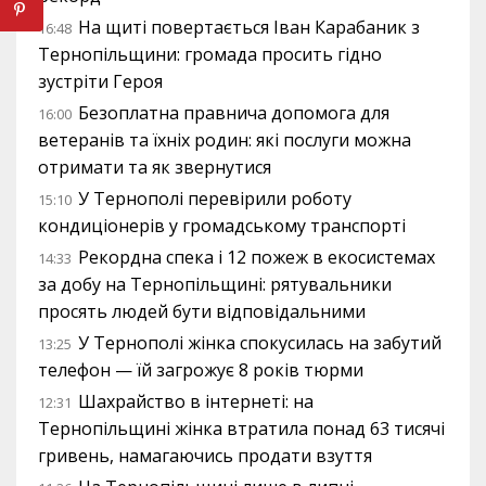
На щиті повертається Іван Карабаник з
16:48
Тернопільщини: громада просить гідно
зустріти Героя
Безоплатна правнича допомога для
16:00
ветеранів та їхніх родин: які послуги можна
отримати та як звернутися
У Тернополі перевірили роботу
15:10
кондиціонерів у громадському транспорті
Рекордна спека і 12 пожеж в екосистемах
14:33
за добу на Тернопільщині: рятувальники
просять людей бути відповідальними
У Тернополі жінка спокусилась на забутий
13:25
телефон — їй загрожує 8 років тюрми
Шахрайство в інтернеті: на
12:31
Тернопільщині жінка втратила понад 63 тисячі
гривень, намагаючись продати взуття