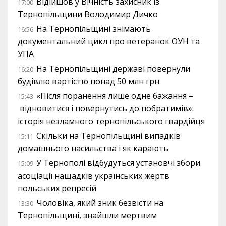
Відійшов у Вічність захисник із
17:00
Тернопільщини Володимир Дичко
На Тернопільщині знімають
16:56
документальний цикл про ветеранок ОУН та
УПА
На Тернопільщині державі повернули
16:20
будівлю вартістю понад 50 млн грн
«Після поранення лише одне бажання –
15:43
відновитися і повернутись до побратимів»:
історія незламного тернопільського гвардійця
Скільки на Тернопільщині випадків
15:11
домашнього насильства і як карають
У Тернополі відбудуться установчі збори
15:09
асоціації нащадків українських жертв
польських репресій
Чоловіка, який зник безвісти на
13:30
Тернопільщині, знайшли мертвим