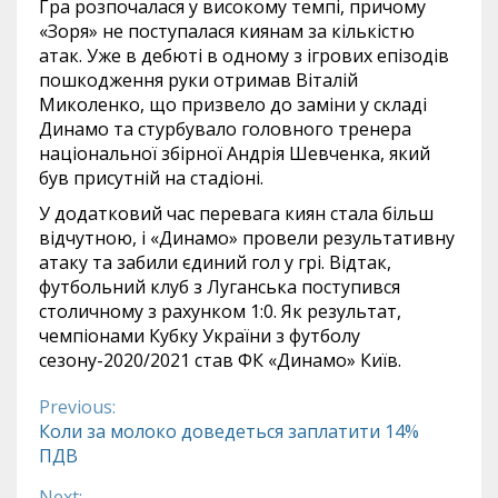
Гра розпочалася у високому темпі, причому
«Зоря» не поступалася киянам за кількістю
атак. Уже в дебюті в одному з ігрових епізодів
пошкодження руки отримав Віталій
Миколенко, що призвело до заміни у складі
Динамо та стурбувало головного тренера
національної збірної Андрія Шевченка, який
був присутній на стадіоні.
У додатковий час перевага киян стала більш
відчутною, і «Динамо» провели результативну
атаку та забили єдиний гол у грі. Відтак,
футбольний клуб з Луганська поступився
столичному з рахунком 1:0. Як результат,
чемпіонами Кубку України з футболу
сезону-2020/2021 став ФК «Динамо» Київ.
Previous:
Continue
Коли за молоко доведеться заплатити 14%
ПДВ
Reading
Next: