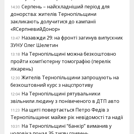
Серпень – найскладніший період для
14:30
донорства: жителів Тернопільщини
закликають долучитися до кампанії
«ЯСерпневийДонор»
Назавжди 29: на фронті загинув випускник
13:47
ЗУНУ Олег Шелетин
На Тернопільщині можна безкоштовно
13:18
пройти комп’ютерну томографію (перелік
лікарень)
Жителів Тернопільщини запрошують на
12:30
безкоштовний курс з нацспротиву
На Тернопільщині рятувальники
12:04
звільнили людину з понівеченого в ДТП авто
На щиті повертається Петро Федів з
11:23
Тернопільщини: майже рік невідомості та надії
На Тернопільщині “банкір” виманив у
10:31
чоловіка понад 35 тисяч гривень