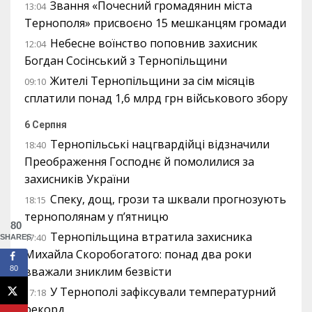
Звання «Почесний громадянин міста
13:04
Тернополя» присвоєно 15 мешканцям громади
Небесне воїнство поповнив захисник
12:04
Богдан Сосінський з Тернопільщини
Жителі Тернопільщини за сім місяців
09:10
сплатили понад 1,6 млрд грн військового збору
6 Серпня
Тернопільські нацгвардійці відзначили
18:40
Преображення Господнє й помолилися за
захисників України
Спеку, дощ, грози та шквали прогнозують
18:15
тернополянам у п’ятницю
80
Тернопільщина втратила захисника
17:40
SHARES
Михайла Скоробогатого: понад два роки
вважали зниклим безвісти
80
У Тернополі зафіксували температурний
17:18
рекорд