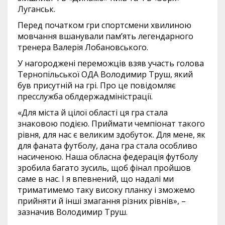
Луганськ.
Перед початком гри спортсмени хвилиною
мовчання вшанували пам’ять легендарного
тренера Валерія Лобановського.
У нагороджені переможців взяв участь голова
Тернопільської ОДА Володимир Труш, який
був присутній на грі. Про це повідомляє
пресслужба облдержадміністрації.
«Для міста й цілої області ця гра стала
знаковою подією. Приймати чемпіонат такого
рівня, для нас є великим здобуток. Для мене, як
для фаната футболу, дана гра стала особливо
насиченою. Наша обласна федерація футболу
зробила багато зусиль, щоб фінал пройшов
саме в нас. І я впевнений, що надалі ми
триматимемо таку високу планку і зможемо
прийняти й інші змагання різних рівнів», –
зазначив Володимир Труш.