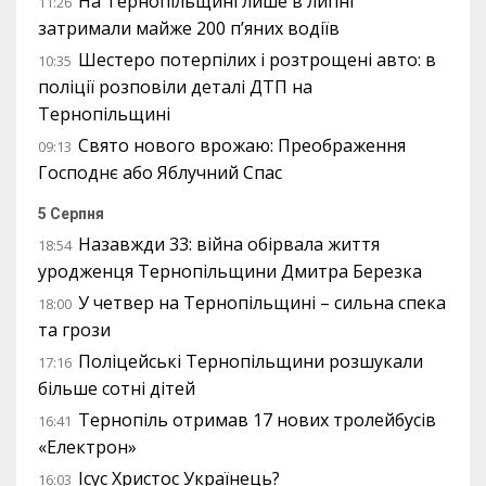
На Тернопільщині лише в липні
11:26
затримали майже 200 п’яних водіїв
Шестеро потерпілих і розтрощені авто: в
10:35
поліції розповіли деталі ДТП на
Тернопільщині
Свято нового врожаю: Преображення
09:13
Господнє або Яблучний Спас
5 Серпня
Назавжди 33: війна обірвала життя
18:54
уродженця Тернопільщини Дмитра Березка
У четвер на Тернопільщині – сильна спека
18:00
та грози
Поліцейські Тернопільщини розшукали
17:16
більше сотні дітей
Тернопіль отримав 17 нових тролейбусів
16:41
«Електрон»
Ісус Христос Українець?
16:03