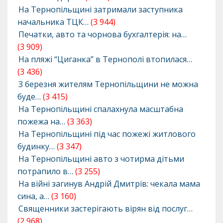
На Тернопільщині затримали заступника
начальника ТЦК…
(3 944)
Печатки, авто та чорнова бухгалтерія: на…
(3 909)
На пляжі “Циганка” в Тернополі втопилася…
(3 436)
З березня жителям Тернопільщини не можна
буде…
(3 415)
На Тернопільщині спалахнула масштабна
пожежа на…
(3 363)
На Тернопільщині під час пожежі житлового
будинку…
(3 347)
На Тернопільщині авто з чотирма дітьми
потрапило в…
(3 255)
На війні загинув Андрій Дмитрів: чекала мама
сина, а…
(3 160)
Священники застерігають вірян від послуг…
(2 968)