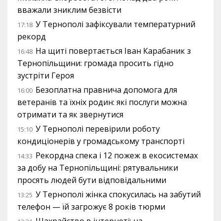
вважали зниклим безвісти
У Тернополі зафіксували температурний
17:18
рекорд
На щиті повертається Іван Карабаник з
16:48
Тернопільщини: громада просить гідно
зустріти Героя
Безоплатна правнича допомога для
16:00
ветеранів та їхніх родин: які послуги можна
отримати та як звернутися
У Тернополі перевірили роботу
15:10
кондиціонерів у громадському транспорті
Рекордна спека і 12 пожеж в екосистемах
14:33
за добу на Тернопільщині: рятувальники
просять людей бути відповідальними
У Тернополі жінка спокусилась на забутий
13:25
телефон — їй загрожує 8 років тюрми