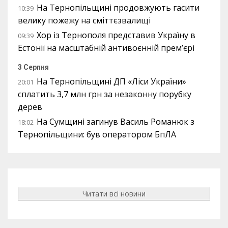
На Тернопільщині продовжують гасити
10:39
велику пожежу на сміттєзвалищі
Хор із Тернополя представив Україну в
09:39
Естонії на масштабній антивоєнній прем’єрі
3 Серпня
На Тернопільщині ДП «Ліси України»
20:01
сплатить 3,7 млн грн за незаконну порубку
дерев
На Сумщині загинув Василь Романюк з
18:02
Тернопільщини: був оператором БпЛА
Читати всі новини