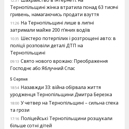
Шахрайство в інтернеті: на
12:31
Тернопільщині жінка втратила понад 63 тисячі
гривень, намагаючись продати взуття
На Тернопільщині лише в липні
11:26
затримали майже 200 п’яних водіїв
Шестеро потерпілих і розтрощені авто: в
10:35
поліції розповіли деталі ДТП на
Тернопільщині
Свято нового врожаю: Преображення
09:13
Господнє або Яблучний Спас
5 Серпня
Назавжди 33: війна обірвала життя
18:54
уродженця Тернопільщини Дмитра Березка
У четвер на Тернопільщині – сильна спека
18:00
та грози
Поліцейські Тернопільщини розшукали
17:16
більше сотні дітей