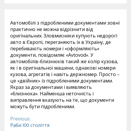
Автомобілі з підробленими документами зовні
практично не можна відрізнити від
оригінальних. Зловмисники купують недорогі
авто в Європі, переганяють їх в Україну, де
перебивають номери і «оформляють»
документи, повідомляє «Аvtovod». У
автомобілів-близнюків такий же колір кузова,
як і в оригінальної машини, однакові номери
кузова, агрегатів і навіть держномер. Просто –
це «двійник» із підробленими документами.
Якраз за документами і виявляють
«близнюка». Найменша неточність і
виправлення вказують на те, що документи
можуть бути підробленими.
Previous:
Continue
Раби ХХІ століття