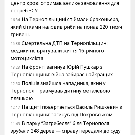
центр крові отримав велике замовлення для
потреб ЗСУ
На Тернопільщині спіймали браконьєра,
16:34
який сітками наловив риби на понад 220 тисяч
гривень
Смертельна ДТП на Тернопільщині:
15:38
медики не врятували життя 16-річного
мотоцикліста
На фронті загинув Юрій Пушкар з
13:23
Тернопільщини: війна забирає найкращих
Поліція знайшла нападника, який у
12:50
Тернополі травмував дитину металевою
пляшкою
На щиті повертається Василь Ришкевич з
12:17
Тернопільщини: загинув під Покровськом
В парку “Загребелля” біля Тернополя
11:49
зрубали 248 дерев — справу передали до суду