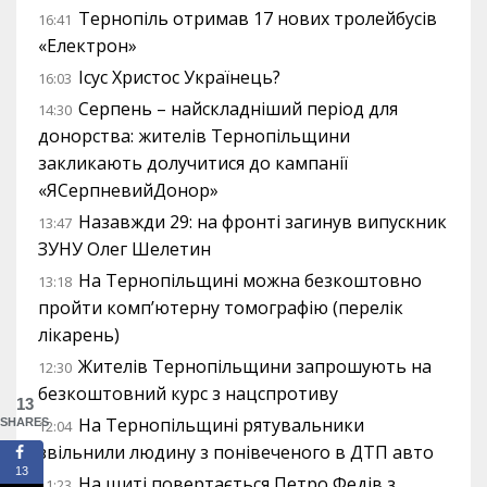
Тернопіль отримав 17 нових тролейбусів
16:41
«Електрон»
Ісус Христос Українець?
16:03
Серпень – найскладніший період для
14:30
донорства: жителів Тернопільщини
закликають долучитися до кампанії
«ЯСерпневийДонор»
Назавжди 29: на фронті загинув випускник
13:47
ЗУНУ Олег Шелетин
На Тернопільщині можна безкоштовно
13:18
пройти комп’ютерну томографію (перелік
лікарень)
Жителів Тернопільщини запрошують на
12:30
безкоштовний курс з нацспротиву
13
На Тернопільщині рятувальники
SHARES
12:04
звільнили людину з понівеченого в ДТП авто
13
На щиті повертається Петро Федів з
11:23