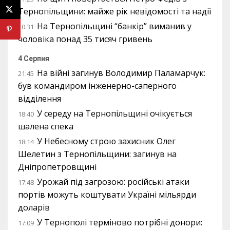
Тернопільщини: майже рік невідомості та надії
На Тернопільщині “банкір” виманив у
10:31
чоловіка понад 35 тисяч гривень
4 Серпня
На війні загинув Володимир Паламарчук:
21:45
був командиром інженерно-саперного
відділення
У середу на Тернопільщині очікується
18:40
шалена спека
У Небесному строю захисник Олег
18:14
Шелетин з Тернопільщини: загинув на
Дніпропетровщині
Урожай під загрозою: російські атаки
17:48
портів можуть коштувати Україні мільярди
доларів
У Тернополі терміново потрібні донори:
17:09