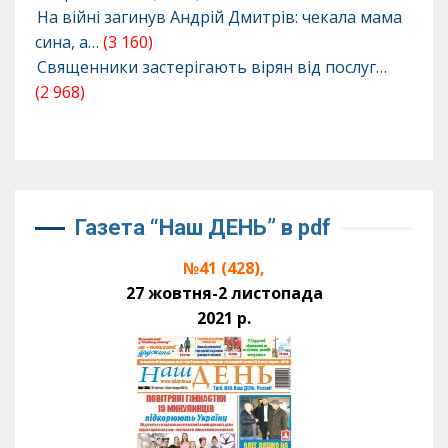
На війні загинув Андрій Дмитрів: чекала мама
сина, а…
(3 160)
Священники застерігають вірян від послуг…
(2 968)
Газета “Наш ДЕНЬ” в pdf
№41 (428),
27 жовтня-2 листопада
2021 р.