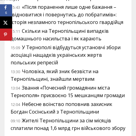
«Після поранення лише одне бажання –
15:43
6
відновитися і повернутись до побратимів»:
історія незламного тернопільського гвардійця
Скільки на Тернопільщині випадків
15:11
домашнього насильства і як карають
У Тернополі відбудуться установчі збори
15:09
асоціації нащадків українських жертв
польських репресій
Чоловіка, який зник безвісти на
13:30
Тернопільщині, знайшли мертвим
Звання «Почесний громадянин міста
13:04
Тернополя» присвоєно 15 мешканцям громади
Небесне воїнство поповнив захисник
12:04
Богдан Сосінський з Тернопільщини
Жителі Тернопільщини за сім місяців
09:10
сплатили понад 1,6 млрд грн військового збору