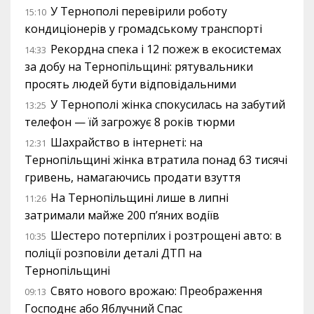
У Тернополі перевірили роботу
15:10
кондиціонерів у громадському транспорті
Рекордна спека і 12 пожеж в екосистемах
14:33
за добу на Тернопільщині: рятувальники
просять людей бути відповідальними
У Тернополі жінка спокусилась на забутий
13:25
телефон — їй загрожує 8 років тюрми
Шахрайство в інтернеті: на
12:31
Тернопільщині жінка втратила понад 63 тисячі
гривень, намагаючись продати взуття
На Тернопільщині лише в липні
11:26
затримали майже 200 п’яних водіїв
Шестеро потерпілих і розтрощені авто: в
10:35
поліції розповіли деталі ДТП на
Тернопільщині
Свято нового врожаю: Преображення
09:13
Господнє або Яблучний Спас