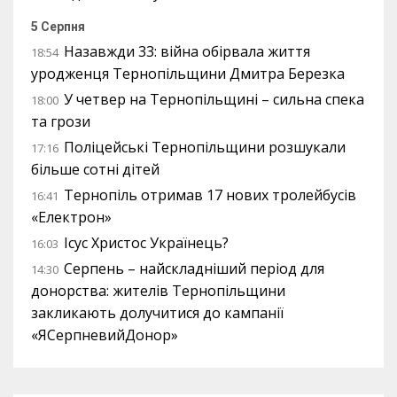
5 Серпня
Назавжди 33: війна обірвала життя
18:54
уродженця Тернопільщини Дмитра Березка
У четвер на Тернопільщині – сильна спека
18:00
та грози
Поліцейські Тернопільщини розшукали
17:16
більше сотні дітей
Тернопіль отримав 17 нових тролейбусів
16:41
«Електрон»
Ісус Христос Українець?
16:03
Серпень – найскладніший період для
14:30
донорства: жителів Тернопільщини
закликають долучитися до кампанії
«ЯСерпневийДонор»