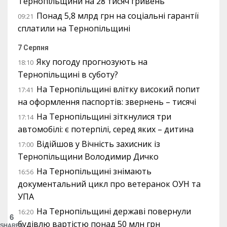
Тернопільщини на 28 тисяч гривень
Понад 5,8 млрд грн на соціальні гарантії
09:21
сплатили на Тернопільщині
7 Серпня
Яку погоду прогнозують на
18:10
Тернопільщині в суботу?
На Тернопільщині влітку високий попит
17:41
на оформлення паспортів: звернень – тисячі
На Тернопільщині зіткнулися три
17:14
автомобілі: є потерпілі, серед яких – дитина
Відійшов у Вічність захисник із
17:00
Тернопільщини Володимир Дичко
На Тернопільщині знімають
16:56
документальний цикл про ветеранок ОУН та
УПА
На Тернопільщині державі повернули
16:20
6
будівлю вартістю понад 50 млн грн
SHARES