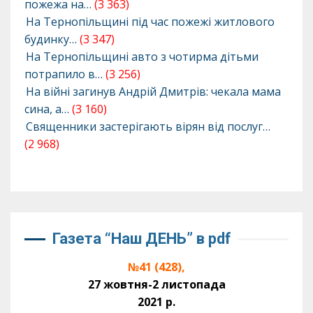
пожежа на…
(3 363)
На Тернопільщині під час пожежі житлового
будинку…
(3 347)
На Тернопільщині авто з чотирма дітьми
потрапило в…
(3 256)
На війні загинув Андрій Дмитрів: чекала мама
сина, а…
(3 160)
Священники застерігають вірян від послуг…
(2 968)
Газета “Наш ДЕНЬ” в pdf
№41 (428),
27 жовтня-2 листопада
2021 р.