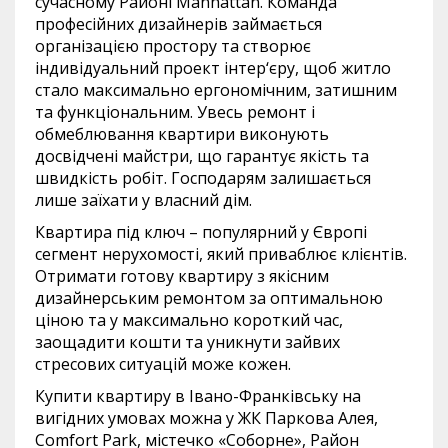
сучасному Районі Manhattan. Команда
професійних дизайнерів займається
організацією простору та створює
індивідуальний проект інтер‘єру, щоб житло
стало максимально ергономічним, затишним
та функціональним. Увесь ремонт і
обмеблювання квартири виконують
досвідчені майстри, що гарантує якість та
швидкість робіт. Господарям залишається
лише заїхати у власний дім.
Квартира під ключ – популярний у Європі
сегмент нерухомості, який приваблює клієнтів.
Отримати готову квартиру з якісним
дизайнерським ремонтом за оптимальною
ціною та у максимально короткий час,
заощадити кошти та уникнути зайвих
стресових ситуацій може кожен.
Купити квартиру в Івано-Франківську на
вигідних умовах можна у ЖК Паркова Алея,
Comfort Park, містечко «Соборне», Район