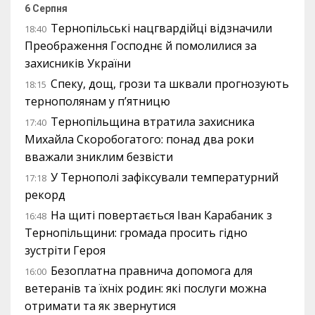
6 Серпня
Тернопільські нацгвардійці відзначили
18:40
Преображення Господнє й помолилися за
захисників України
Спеку, дощ, грози та шквали прогнозують
18:15
тернополянам у п’ятницю
Тернопільщина втратила захисника
17:40
Михайла Скоробогатого: понад два роки
вважали зниклим безвісти
У Тернополі зафіксували температурний
17:18
рекорд
На щиті повертається Іван Карабаник з
16:48
Тернопільщини: громада просить гідно
зустріти Героя
Безоплатна правнича допомога для
16:00
ветеранів та їхніх родин: які послуги можна
отримати та як звернутися