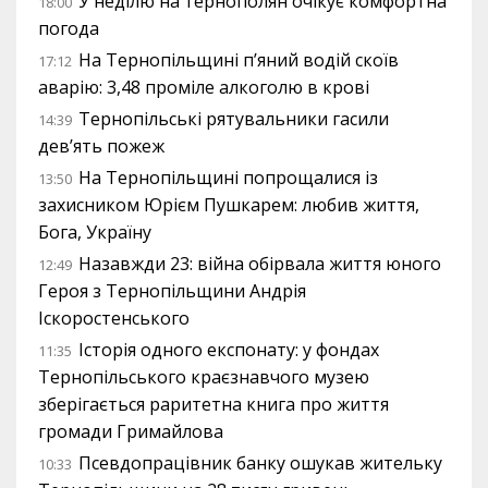
У неділю на тернополян очікує комфортна
18:00
погода
На Тернопільщині п’яний водій скоїв
17:12
аварію: 3,48 проміле алкоголю в крові
Тернопільські рятувальники гасили
14:39
дев’ять пожеж
На Тернопільщині попрощалися із
13:50
захисником Юрієм Пушкарем: любив життя,
Бога, Україну
Назавжди 23: війна обірвала життя юного
12:49
Героя з Тернопільщини Андрія
Іскоростенського
Історія одного експонату: у фондах
11:35
Тернопільського краєзнавчого музею
зберігається раритетна книга про життя
громади Гримайлова
Псевдопрацівник банку ошукав жительку
10:33