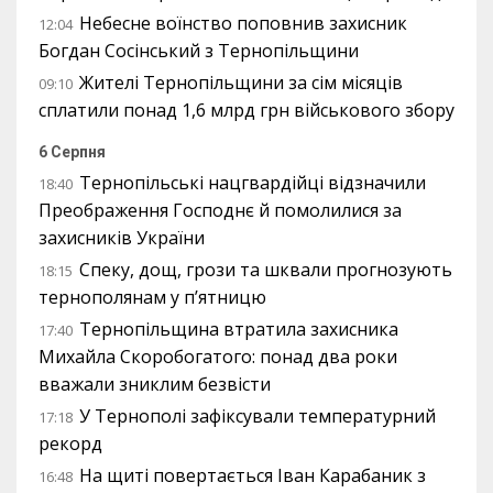
Небесне воїнство поповнив захисник
12:04
Богдан Сосінський з Тернопільщини
Жителі Тернопільщини за сім місяців
09:10
сплатили понад 1,6 млрд грн військового збору
6 Серпня
Тернопільські нацгвардійці відзначили
18:40
Преображення Господнє й помолилися за
захисників України
Спеку, дощ, грози та шквали прогнозують
18:15
тернополянам у п’ятницю
Тернопільщина втратила захисника
17:40
Михайла Скоробогатого: понад два роки
вважали зниклим безвісти
У Тернополі зафіксували температурний
17:18
рекорд
На щиті повертається Іван Карабаник з
16:48