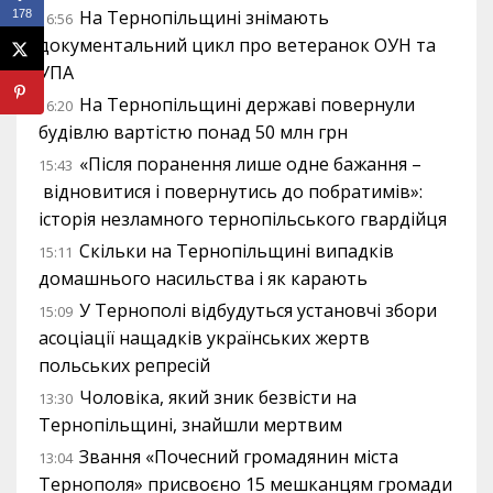
На Тернопільщині знімають
178
16:56
документальний цикл про ветеранок ОУН та
УПА
На Тернопільщині державі повернули
16:20
будівлю вартістю понад 50 млн грн
«Після поранення лише одне бажання –
15:43
відновитися і повернутись до побратимів»:
історія незламного тернопільського гвардійця
Скільки на Тернопільщині випадків
15:11
домашнього насильства і як карають
У Тернополі відбудуться установчі збори
15:09
асоціації нащадків українських жертв
польських репресій
Чоловіка, який зник безвісти на
13:30
Тернопільщині, знайшли мертвим
Звання «Почесний громадянин міста
13:04
Тернополя» присвоєно 15 мешканцям громади