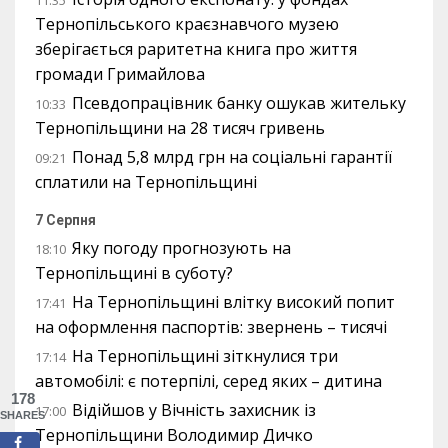
11:35
Тернопільського краєзнавчого музею
зберігається раритетна книга про життя
громади Гримайлова
Псевдопрацівник банку ошукав жительку
10:33
Тернопільщини на 28 тисяч гривень
Понад 5,8 млрд грн на соціальні гарантії
09:21
сплатили на Тернопільщині
7 Серпня
Яку погоду прогнозують на
18:10
Тернопільщині в суботу?
На Тернопільщині влітку високий попит
17:41
на оформлення паспортів: звернень – тисячі
На Тернопільщині зіткнулися три
17:14
автомобілі: є потерпілі, серед яких – дитина
178
Відійшов у Вічність захисник із
17:00
SHARES
Тернопільщини Володимир Дичко