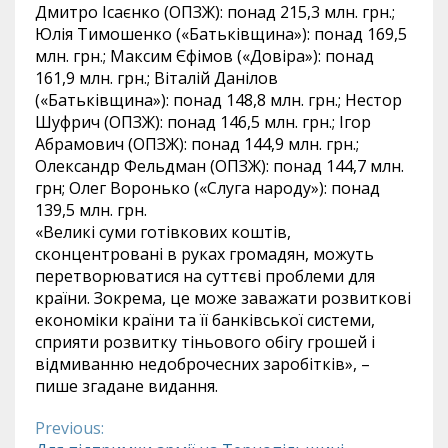
Дмитро Ісаєнко (ОПЗЖ): понад 215,3 млн. грн.;
Юлія Тимошенко («Батьківщина»): понад 169,5
млн. грн.; Максим Єфімов («Довіра»): понад
161,9 млн. грн.; Віталій Данілов
(«Батьківщина»): понад 148,8 млн. грн.; Нестор
Шуфрич (ОПЗЖ): понад 146,5 млн. грн.; Ігор
Абрамович (ОПЗЖ): понад 144,9 млн. грн.;
Олександр Фельдман (ОПЗЖ): понад 144,7 млн.
грн; Олег Воронько («Слуга народу»): понад
139,5 млн. грн.
«Великі суми готівкових коштів,
сконцентровані в руках громадян, можуть
перетворюватися на суттєві проблеми для
країни. Зокрема, це може заважати розвиткові
економіки країни та її банківської системи,
сприяти розвитку тіньового обігу грошей і
відмиванню недоброчесних заробітків», –
пише згадане видання.
Previous:
Continue