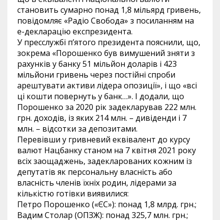
становить сумарно понад 1,8 мільярд гривень,
повідомляє «Радіо Свобода» з посиланням на
е-декларацію експрезидента.
У пресслужбі п’ятого президента пояснили, що,
зокрема «Порошенко був вимушений зняти з
рахунків у банку 51 мільйон доларів і 423
мільйони гривень через постійні спроби
арештувати активи лідера опозиції», і що «всі
ці кошти повернуть у банк…». І додали, що
Порошенко за 2020 рік задекларував 222 млн.
грн. доходів, із яких 214 млн. – дивіденди і 7
млн. – відсотки за депозитами.
Перевівши у гривневий еквівалент до курсу
валют Нацбанку станом на 7 квітня 2021 року
всіх заощаджень, задекларованих кожним із
депутатів як персональну власність або
власність членів їхніх родин, лідерами за
кількістю готівки виявилися:
Петро Порошенко («ЄС»): понад 1,8 млрд. грн.;
Вадим Столар (ОПЗЖ): понад 325,7 млн. грн.;