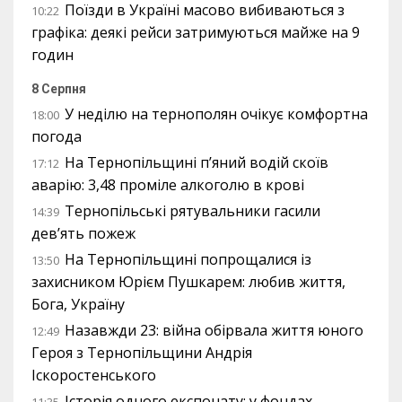
Поїзди в Україні масово вибиваються з
10:22
графіка: деякі рейси затримуються майже на 9
годин
8 Серпня
У неділю на тернополян очікує комфортна
18:00
погода
На Тернопільщині п’яний водій скоїв
17:12
аварію: 3,48 проміле алкоголю в крові
Тернопільські рятувальники гасили
14:39
дев’ять пожеж
На Тернопільщині попрощалися із
13:50
захисником Юрієм Пушкарем: любив життя,
Бога, Україну
Назавжди 23: війна обірвала життя юного
12:49
Героя з Тернопільщини Андрія
Іскоростенського
Історія одного експонату: у фондах