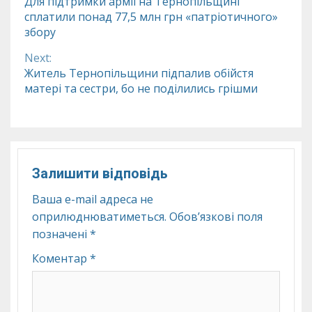
Для підтримки армії на Тернопільщині
сплатили понад 77,5 млн грн «патріотичного»
Reading
збору
Next:
Житель Тернопільщини підпалив обійстя
матері та сестри, бо не поділились грішми
Залишити відповідь
Ваша e-mail адреса не
оприлюднюватиметься.
Обов’язкові поля
позначені
*
Коментар
*