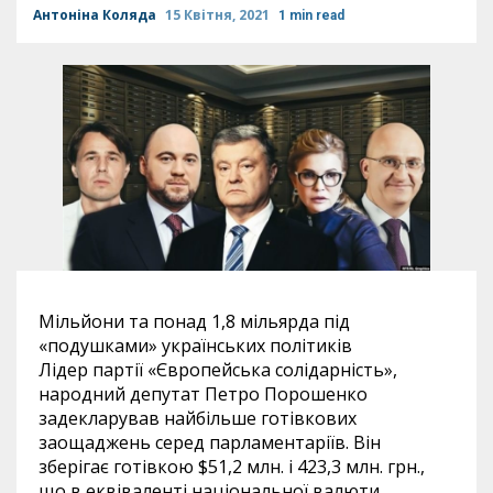
Антоніна Коляда
15 Квітня, 2021
1 min read
Мільйони та понад 1,8 мільярда під
«подушками» українських політиків
Лідер партії «Європейська солідарність»,
народний депутат Петро Порошенко
задекларував найбільше готівкових
заощаджень серед парламентаріїв. Він
зберігає готівкою $51,2 млн. і 423,3 млн. грн.,
що в еквіваленті національної валюти