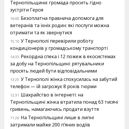
Тернопільщини: громада просить гідно
зустріти Героя
Безоплатна правнича допомога для
16:00
ветеранів та їхніх родин: які послуги можна
отримати та як звернутися
У Тернополі перевірили роботу
15:10
кондиціонерів у громадському транспорті
Рекордна спека і 12 пожеж в екосистемах
14:33
за добу на Тернопільщині: рятувальники
просять людей бути відповідальними
У Тернополі жінка спокусилась на забутий
13:25
телефон — їй загрожує 8 років тюрми
Шахрайство в інтернеті: на
12:31
Тернопільщині жінка втратила понад 63 тисячі
гривень, намагаючись продати взуття
На Тернопільщині лише в липні
11:26
затримали майже 200 п’яних водіїв