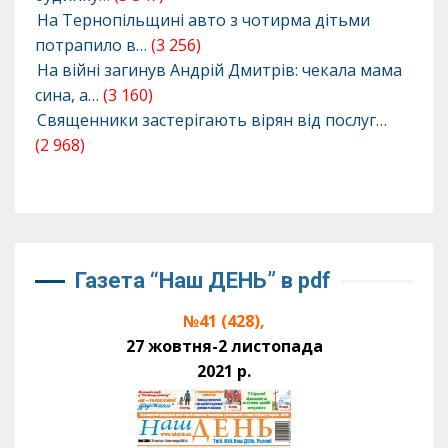
На Тернопільщині авто з чотирма дітьми
потрапило в…
(3 256)
На війні загинув Андрій Дмитрів: чекала мама
сина, а…
(3 160)
Священники застерігають вірян від послуг…
(2 968)
Газета “Наш ДЕНЬ” в pdf
№41 (428),
27 жовтня-2 листопада
2021 р.