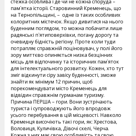
стежка особлива і де чи не кожна споруда –
пам`ятка історії. Старовинний Кременець, що
на Тернопільщині, – одне із таких особливих
колоритних містечок. Якщо дивитися на нього
буденним поглядом, то можна побачити лише
радянські п`ятиповерхівки, погану дорогу та
очевидну бідність регіону. Проте коли туди
потрапляє справжній поціновувач, у полі його
зору миттєво опиняється низка безцінних
місць для відпочинку та історичних пам`яток
для інтелектуального розвитку. Кожен, хто тут
зміг відкинути сіру завісу буденності, зможе
знайти як мінімум 12 причин, щоб
порекомендувати місто Кременець для
відвідин справжнім гурманам туризму.
Причина ПЕРША – гори. Вони зустрічають
туриста і супроводжують його впродовж
усього перебування в цій місцевості. Навколо
Кременця височіють такі гори, як: Хрестова,
Воловиця, Куличівка, Дівочі скелі, Черча.
Кожна з них має свою особливість та свою