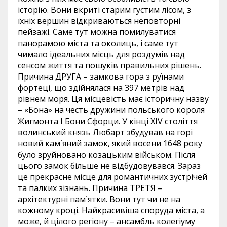
історію. Вони вкриті старим густим лісом, з
їхніх вершин відкриваються неповторні
пейзажі. Саме тут можна помилуватися
панорамою міста та околиць, і саме тут
чимало ідеальних місць для роздумів над
сенсом життя та пошуків правильних рішень.
Причина ДРУГА – замкова гора з руїнами
фортеці, що здійнялася на 397 метрів над
рівнем моря. Ця місцевість має історичну назву
– «Бона» на честь дружини польського короля
Жигмонта І Бони Сфорци. У кінці XIV століття
волинський князь Любарт збудував на горі
новий кам`яний замок, який восени 1648 року
було зруйновано козацьким військом. Після
цього замок більше не відбудовувався. Зараз
це прекрасне місце для романтичних зустрічей
та палких зізнань. Причина ТРЕТЯ –
архітектурні пам`ятки. Вони тут чи не на
кожному кроці. Найкрасивіша споруда міста, а
може, й цілого регіону – ансамбль колегіуму