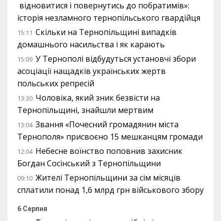
відновитися і повернутись до побратимів»:
історія незламного тернопільського гвардійця
Скільки на Тернопільщині випадків
15:11
домашнього насильства і як карають
У Тернополі відбудуться установчі збори
15:09
асоціації нащадків українських жертв
польських репресій
Чоловіка, який зник безвісти на
13:30
Тернопільщині, знайшли мертвим
Звання «Почесний громадянин міста
13:04
Тернополя» присвоєно 15 мешканцям громади
Небесне воїнство поповнив захисник
12:04
Богдан Сосінський з Тернопільщини
Жителі Тернопільщини за сім місяців
09:10
сплатили понад 1,6 млрд грн військового збору
6 Серпня