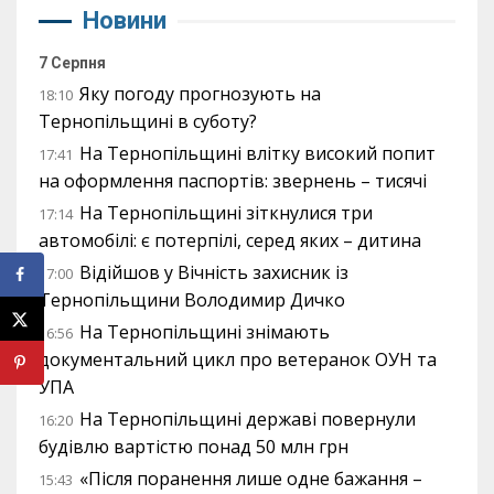
Новини
7 Серпня
Яку погоду прогнозують на
18:10
Тернопільщині в суботу?
На Тернопільщині влітку високий попит
17:41
на оформлення паспортів: звернень – тисячі
На Тернопільщині зіткнулися три
17:14
автомобілі: є потерпілі, серед яких – дитина
Відійшов у Вічність захисник із
17:00
Тернопільщини Володимир Дичко
На Тернопільщині знімають
16:56
документальний цикл про ветеранок ОУН та
УПА
На Тернопільщині державі повернули
16:20
будівлю вартістю понад 50 млн грн
«Після поранення лише одне бажання –
15:43