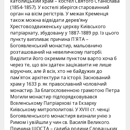
католицький храм – костел Святого Станіслава
(1854-1857). У костелі зберігся старовинний
орган на вісім регістрів. У межах Кременця
також можна відвідати дерев’яну
Хрестовоздвиженську церкву Київського
патріархату, збудовану у 1887-1889 рр. Із цього
пункту випливає причина П`ЯТА –
Богоявленський монастир, мальовничо
розташований на невеличкому пагорбі.
Виділити його окремим пунктом варто хоча б
через те, що він здатен зацікавити не лише
віруючих, але й всіх, хто не байдужих до
пам`яток архітектури та історії. Заснований
храм у 1633 р. як православний чоловічий
монастир. За благословенною грамотою Петра
Могили монастир підпорядковувався
Вселенському Патріархові та Екзарху
Київському митрополитові. У XVIII ст. ченці
Богоявленського монастиря визнали унію з
Римом і увійшли у чин св. Василія Великого.
Причина ШОСТА – садиба родини Словацьких