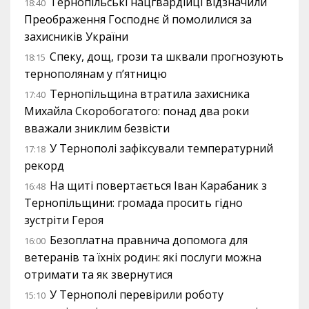
Тернопільські нацгвардійці відзначили
18:40
Преображення Господнє й помолилися за
захисників України
Спеку, дощ, грози та шквали прогнозують
18:15
тернополянам у п’ятницю
Тернопільщина втратила захисника
17:40
Михайла Скоробогатого: понад два роки
вважали зниклим безвісти
У Тернополі зафіксували температурний
17:18
рекорд
На щиті повертається Іван Карабаник з
16:48
Тернопільщини: громада просить гідно
зустріти Героя
Безоплатна правнича допомога для
16:00
ветеранів та їхніх родин: які послуги можна
отримати та як звернутися
У Тернополі перевірили роботу
15:10