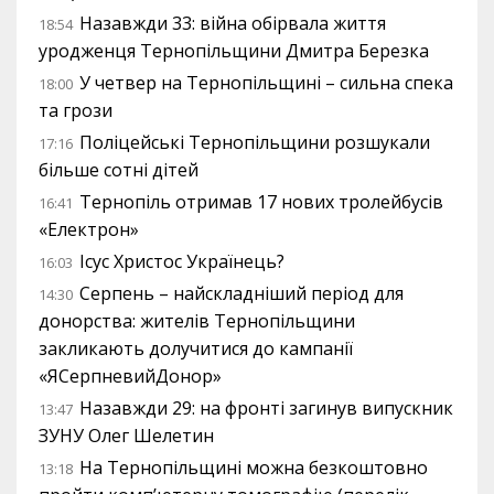
Назавжди 33: війна обірвала життя
18:54
уродженця Тернопільщини Дмитра Березка
У четвер на Тернопільщині – сильна спека
18:00
та грози
Поліцейські Тернопільщини розшукали
17:16
більше сотні дітей
Тернопіль отримав 17 нових тролейбусів
16:41
«Електрон»
Ісус Христос Українець?
16:03
Серпень – найскладніший період для
14:30
донорства: жителів Тернопільщини
закликають долучитися до кампанії
«ЯСерпневийДонор»
Назавжди 29: на фронті загинув випускник
13:47
ЗУНУ Олег Шелетин
На Тернопільщині можна безкоштовно
13:18