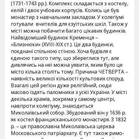
(1731-1743 рр.). Комплекс складається з костелу,
келій і двох учбових корпусів. Колись це був
монастир з навчальним закладом. У колегіумі
готували вчителів для єзуїтських шкіл. Також у
місті можна побачити багато цікавих будинків.
Найвідоміший будинок Кременця –
«Близнюки» (XVIII-XIХ ст.). Це два будинки,
поєднані спільною стіною. Хоча будівля є
єдиною такого типу, що збереглися тут, але
дивлячись на неї можна уявити, яким було це
місто кілька століть тому. Причина ЧЕТВЕРТА –
наявність великої кількості культових споруд.
Взагалі цей регіон дуже релігійний, сюди
масово їздять паломники з усієї України. У місті
декілька храмів, зокрема у самому центрі,
навпроти колегіуму, знаходиться
Миколаївський собор. Збудований він у 1636 р.
як костел францисканського монастиря. З 1832
р. – це православна Миколаївська церква
Московського патріархату. Є тут також римо-