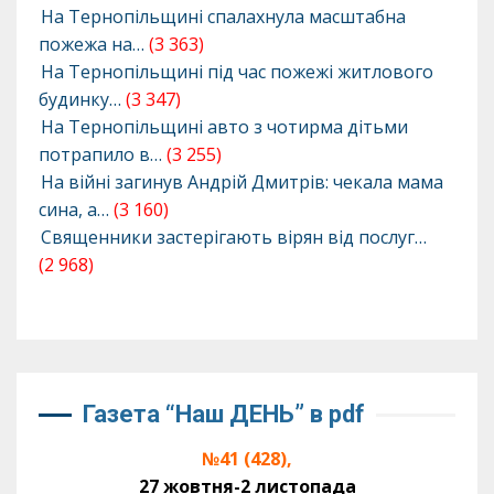
На Тернопільщині спалахнула масштабна
пожежа на…
(3 363)
На Тернопільщині під час пожежі житлового
будинку…
(3 347)
На Тернопільщині авто з чотирма дітьми
потрапило в…
(3 255)
На війні загинув Андрій Дмитрів: чекала мама
сина, а…
(3 160)
Священники застерігають вірян від послуг…
(2 968)
Газета “Наш ДЕНЬ” в pdf
№41 (428),
27 жовтня-2 листопада