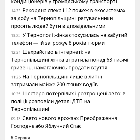
кондиціонерів у громадському транспорті
Рекордна спека і 12 пожеж в екосистемах
14:33
за добу на Тернопільщині: рятувальники
просять людей бути відповідальними
У Тернополі жінка спокусилась на забутий
13:25
телефон — їй загрожує 8 років тюрми
Шахрайство в інтернеті: на
12:31
Тернопільщині жінка втратила понад 63 тисячі
гривень, намагаючись продати взуття
На Тернопільщині лише в липні
11:26
затримали майже 200 п’яних водіїв
Шестеро потерпілих і розтрощені авто: в
10:35
поліції розповіли деталі ДТП на
Тернопільщині
Свято нового врожаю: Преображення
09:13
Господнє або Яблучний Спас
5 Серпня