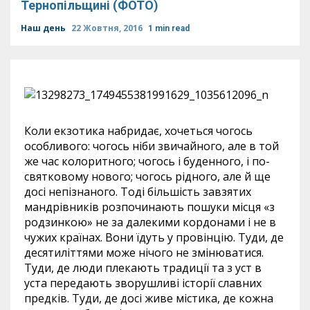
Тернопільщині (ФОТО)
Наш день
22 Жовтня, 2016
1 min read
Коли екзотика набридає, хочеться чогось
особливого: чогось ніби звичайного, але в той
же час колоритного; чогось і буденного, і по-
святковому нового; чогось рідного, але й ще
досі непізнаного. Тоді більшість завзятих
мандрівників розпочинають пошуки місця «з
родзинкою» не за далекими кордонами і не в
чужих країнах. Вони їдуть у провінцію. Туди, де
десятиліттями може нічого не змінюватися.
Туди, де люди плекають традиції та з уст в
уста передають зворушливі історії славних
предків. Туди, де досі живе містика, де кожна