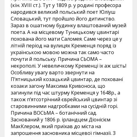
(кін. XVIII ст.). Тут у 1809 р. у родині професора
народився великий польський поет Юліуш
Словацький, тут пройшло його дитинство.
Зараз в ошатному будинку влаштований музей
поета. А на місцевому Туницькому цвинтарі
похована його мати Саломея. Саме через це у
літній період на вулицях Кременця поряд із
українською мовою можна так само часто
почути й польську. Причина СЬОМА –
некрополі. У невеличкому Кременці їх аж шість!
Особливу увагу варто звернути на
П’ятницький козацький цвинтар, де поховані
козаки загону Максима Кривоноса, що
загинули під час штурму Кременця у 1648р., а
також п’ятсотрічний єврейський цвинтар зі
старовинними надгробками на сусідній горі.
Причина ВОСЬМА – ботанічний сад.
Заснований у 1806 р. ірландцем Діонісієм
МакКлером, який приїхав до міста на
запрошення засновника місцевої гімназії. З