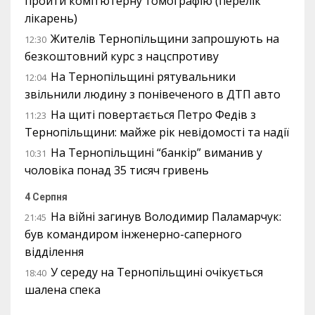
пройти комп’ютерну томографію (перелік
лікарень)
Жителів Тернопільщини запрошують на
12:30
безкоштовний курс з нацспротиву
На Тернопільщині рятувальники
12:04
звільнили людину з понівеченого в ДТП авто
На щиті повертається Петро Федів з
11:23
Тернопільщини: майже рік невідомості та надії
На Тернопільщині “банкір” виманив у
10:31
чоловіка понад 35 тисяч гривень
4 Серпня
На війні загинув Володимир Паламарчук:
21:45
був командиром інженерно-саперного
відділення
У середу на Тернопільщині очікується
18:40
шалена спека