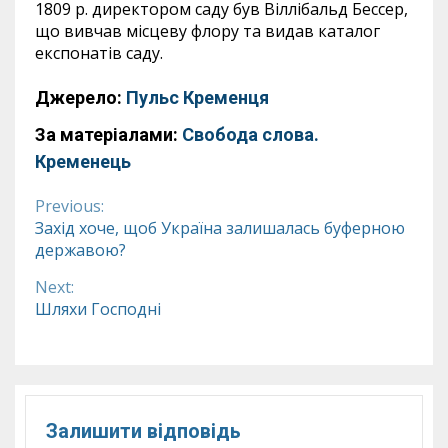
1809 р. директором саду був Віллібальд Бессер,
що вивчав місцеву флору та видав каталог
експонатів саду.
Джерело:
Пульс Кременця
За матеріалами:
Свобода слова.
Кременець
Previous:
Continue
Захід хоче, щоб Україна залишалась буферною
державою?
Reading
Next:
Шляхи Господні
Залишити відповідь