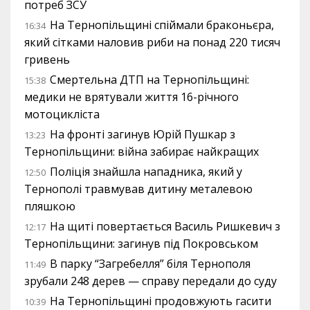
потреб ЗСУ
На Тернопільщині спіймали браконьєра,
16:34
який сітками наловив риби на понад 220 тисяч
гривень
Смертельна ДТП на Тернопільщині:
15:38
медики не врятували життя 16-річного
мотоцикліста
На фронті загинув Юрій Пушкар з
13:23
Тернопільщини: війна забирає найкращих
Поліція знайшла нападника, який у
12:50
Тернополі травмував дитину металевою
пляшкою
На щиті повертається Василь Ришкевич з
12:17
Тернопільщини: загинув під Покровськом
В парку “Загребелля” біля Тернополя
11:49
зрубали 248 дерев — справу передали до суду
На Тернопільщині продовжують гасити
10:39