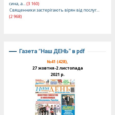
сина, а…
(3 160)
Священники застерігають вірян від послуг…
(2 968)
Газета “Наш ДЕНЬ” в pdf
№41 (428),
27 жовтня-2 листопада
2021 р.