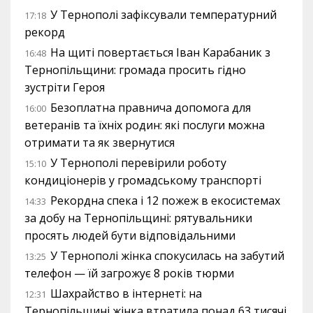
У Тернополі зафіксували температурний
17:18
рекорд
На щиті повертається Іван Карабаник з
16:48
Тернопільщини: громада просить гідно
зустріти Героя
Безоплатна правнича допомога для
16:00
ветеранів та їхніх родин: які послуги можна
отримати та як звернутися
У Тернополі перевірили роботу
15:10
кондиціонерів у громадському транспорті
Рекордна спека і 12 пожеж в екосистемах
14:33
за добу на Тернопільщині: рятувальники
просять людей бути відповідальними
У Тернополі жінка спокусилась на забутий
13:25
телефон — їй загрожує 8 років тюрми
Шахрайство в інтернеті: на
12:31
Тернопільщині жінка втратила понад 63 тисячі