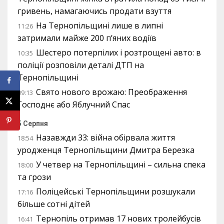
гривень, намагаючись продати взуття
На Тернопільщині лише в липні
11:26
затримали майже 200 п’яних водіїв
Шестеро потерпілих і розтрощені авто: в
10:35
поліції розповіли деталі ДТП на
Тернопільщині
Свято нового врожаю: Преображення
09:13
Господнє або Яблучний Спас
5 Серпня
Назавжди 33: війна обірвала життя
18:54
уродженця Тернопільщини Дмитра Березка
У четвер на Тернопільщині – сильна спека
18:00
та грози
Поліцейські Тернопільщини розшукали
17:16
більше сотні дітей
Тернопіль отримав 17 нових тролейбусів
16:41