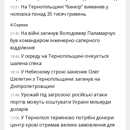
На Тернопільщині “банкір” виманив у
10:31
чоловіка понад 35 тисяч гривень
4 Серпня
На війні загинув Володимир Паламарчук:
21:45
був командиром інженерно-саперного
відділення
У середу на Тернопільщині очікується
18:40
шалена спека
У Небесному строю захисник Олег
18:14
Шелетин з Тернопільщини: загинув на
Дніпропетровщині
Урожай під загрозою: російські атаки
17:48
портів можуть коштувати Україні мільярди
доларів
У Тернополі терміново потрібні донори:
17:09
центр крові отримав велике замовлення для