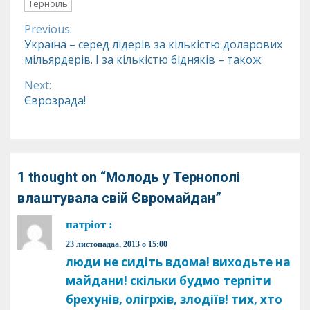
Терноіль
Previous:
Continue
Україна – серед лідерів за кількістю доларових
мільярдерів. І за кількістю бідняків – також
Reading
Next:
Єврозрада!
1 thought on “
Молодь у Тернополі
влаштувала свій Євромайдан
”
патріот
:
23 листопадаа, 2013 о 15:00
люди не сидіть вдома! виходьте на
майдани! скільки будмо терпіти
брехунів, олігрхів, злодіїв! тих, хто