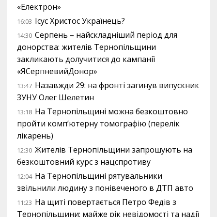
«Електрон»
Ісус Христос Українець?
16:03
Серпень – найскладніший період для
14:30
донорства: жителів Тернопільщини
закликають долучитися до кампанії
«ЯСерпневийДонор»
Назавжди 29: на фронті загинув випускник
13:47
ЗУНУ Олег Шелетин
На Тернопільщині можна безкоштовно
13:18
пройти комп’ютерну томографію (перелік
лікарень)
Жителів Тернопільщини запрошують на
12:30
безкоштовний курс з нацспротиву
На Тернопільщині рятувальники
12:04
звільнили людину з понівеченого в ДТП авто
На щиті повертається Петро Федів з
11:23
Тернопільщини: майже рік невідомості та надії