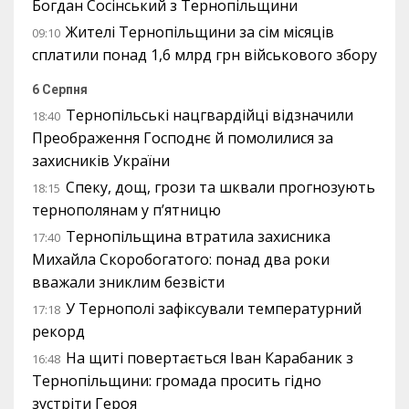
Богдан Сосінський з Тернопільщини
Жителі Тернопільщини за сім місяців
09:10
сплатили понад 1,6 млрд грн військового збору
6 Серпня
Тернопільські нацгвардійці відзначили
18:40
Преображення Господнє й помолилися за
захисників України
Спеку, дощ, грози та шквали прогнозують
18:15
тернополянам у п’ятницю
Тернопільщина втратила захисника
17:40
Михайла Скоробогатого: понад два роки
вважали зниклим безвісти
У Тернополі зафіксували температурний
17:18
рекорд
На щиті повертається Іван Карабаник з
16:48
Тернопільщини: громада просить гідно
зустріти Героя