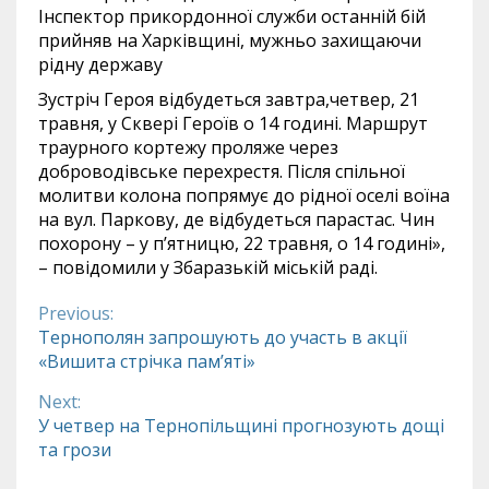
Інспектор прикордонної служби останній бій
прийняв на Харківщині, мужньо захищаючи
рідну державу
Зустріч Героя відбудеться завтра,четвер, 21
травня, у Сквері Героїв о 14 годині. Маршрут
траурного кортежу проляже через
доброводівське перехрестя. Після спільної
молитви колона попрямує до рідної оселі воїна
на вул. Паркову, де відбудеться парастас. Чин
похорону – у п’ятницю, 22 травня, о 14 годині»,
– повідомили у Збаразькій міській раді.
Previous:
Continue
Тернополян запрошують до участь в акції
«Вишита стрічка пам’яті»
Reading
Next:
У четвер на Тернопільщині прогнозують дощі
та грози