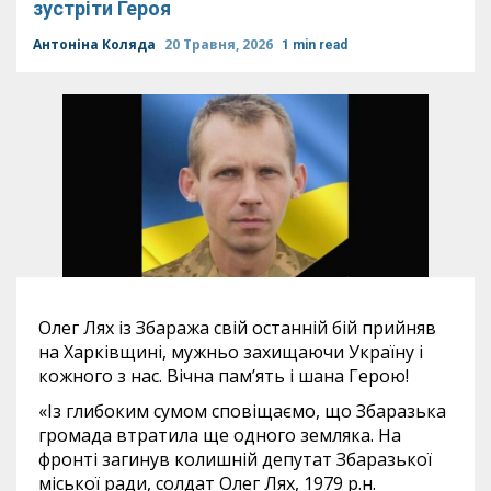
зустріти Героя
Антоніна Коляда
20 Травня, 2026
1 min read
Олег Лях із Збаража свій останній бій прийняв
на Харківщині, мужньо захищаючи Україну і
кожного з нас. Вічна пам’ять і шана Герою!
«Із глибоким сумом сповіщаємо, що Збаразька
громада втратила ще одного земляка. На
фронті загинув колишній депутат Збаразької
міської ради, солдат Олег Лях, 1979 р.н.