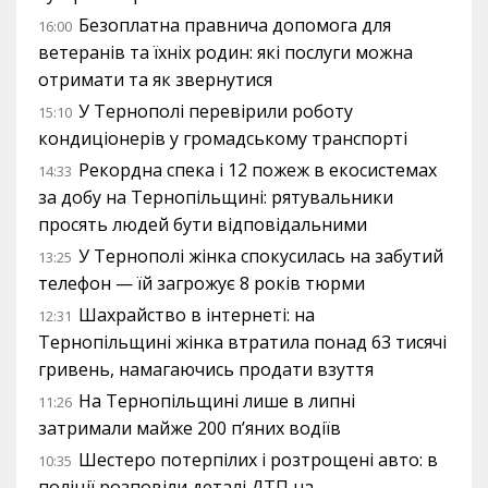
Безоплатна правнича допомога для
16:00
ветеранів та їхніх родин: які послуги можна
отримати та як звернутися
У Тернополі перевірили роботу
15:10
кондиціонерів у громадському транспорті
Рекордна спека і 12 пожеж в екосистемах
14:33
за добу на Тернопільщині: рятувальники
просять людей бути відповідальними
У Тернополі жінка спокусилась на забутий
13:25
телефон — їй загрожує 8 років тюрми
Шахрайство в інтернеті: на
12:31
Тернопільщині жінка втратила понад 63 тисячі
гривень, намагаючись продати взуття
На Тернопільщині лише в липні
11:26
затримали майже 200 п’яних водіїв
Шестеро потерпілих і розтрощені авто: в
10:35
поліції розповіли деталі ДТП на