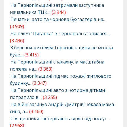
На Тернопільщині затримали заступника
начальника ТЦК…
(3 944)
Печатки, авто та чорнова бухгалтерія: на…
(3 909)
На пляжі “Циганка” в Тернополі втопилася…
(3 436)
З березня жителям Тернопільщини не можна
буде…
(3 415)
На Тернопільщині спалахнула масштабна
пожежа на…
(3 363)
На Тернопільщині під час пожежі житлового
будинку…
(3 347)
На Тернопільщині авто з чотирма дітьми
потрапило в…
(3 255)
На війні загинув Андрій Дмитрів: чекала мама
сина, а…
(3 160)
Священники застерігають вірян від послуг…
(2 968)