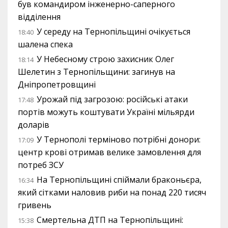
був командиром інженерно-саперного
відділення
У середу на Тернопільщині очікується
18:40
шалена спека
У Небесному строю захисник Олег
18:14
Шелетин з Тернопільщини: загинув на
Дніпропетровщині
Урожай під загрозою: російські атаки
17:48
портів можуть коштувати Україні мільярди
доларів
У Тернополі терміново потрібні донори:
17:09
центр крові отримав велике замовлення для
потреб ЗСУ
На Тернопільщині спіймали браконьєра,
16:34
який сітками наловив риби на понад 220 тисяч
гривень
Смертельна ДТП на Тернопільщині:
15:38