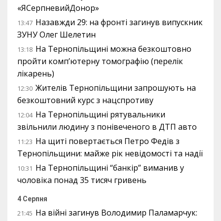
«ЯСерпневийДонор»
Назавжди 29: на фронті загинув випускник
13:47
ЗУНУ Олег Шелетин
На Тернопільщині можна безкоштовно
13:18
пройти комп’ютерну томографію (перелік
лікарень)
Жителів Тернопільщини запрошують на
12:30
безкоштовний курс з нацспротиву
На Тернопільщині рятувальники
12:04
звільнили людину з понівеченого в ДТП авто
На щиті повертається Петро Федів з
11:23
Тернопільщини: майже рік невідомості та надії
На Тернопільщині “банкір” виманив у
10:31
чоловіка понад 35 тисяч гривень
4 Серпня
На війні загинув Володимир Паламарчук:
21:45