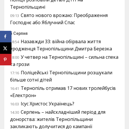
Тернопільщині
Свято нового врожаю: Преображення
09:13
Господнє або Яблучний Спас
5 Серпня
Назавжди 33: війна обірвала життя
18:54
уродженця Тернопільщини Дмитра Березка
У четвер на Тернопільщині – сильна спека
18:00
та грози
Поліцейські Тернопільщини розшукали
17:16
більше сотні дітей
Тернопіль отримав 17 нових тролейбусів
16:41
«Електрон»
Ісус Христос Українець?
16:03
Серпень – найскладніший період для
14:30
донорства: жителів Тернопільщини
закликають долучитися до кампанії