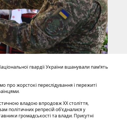
аціональної гвардії України вшанували пам’ять
мо про жорстокі переслідування і пережиті
раїнцями.
істичною владою впродовж ХХ століття,
вам політичних репресій об’єдналися у
авники громадськості та влади. Присутні