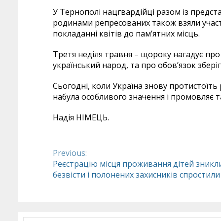
У Тернополі нацгвардійці разом із предст
родинами репресованих також взяли участь
покладанні квітів до пам’ятних місць.
Третя неділя травня – щороку нагадує про 
український народ, та про обов’язок зберіг
Сьогодні, коли Україна знову протистоїть р
набула особливого значення і промовляє т
Надія НІМЕЦЬ.
Previous:
Continue
Реєстрацію місця проживання дітей зникл
безвісти і полонених захисників спростили
Reading