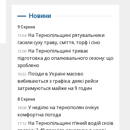
Новини
9 Серпня
На Тернопільщині рятувальники
13:54
гасили суху траву, сміття, торф і сіно
На Тернопільщині триває
12:00
підготовка до опалювального сезону: що
зроблено
Поїзди в Україні масово
10:22
вибиваються з графіка: деякі рейси
затримуються майже на 9 годин
8 Серпня
У неділю на тернополян очікує
18:00
комфортна погода
На Тернопільщині п’яний водій скоїв
17:12