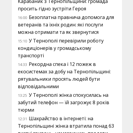
Карабаник з Тернопільщини: громада
просить гідно зустріти Героя
Безоплатна правнича допомога для
16:00
ветеранів та їхніх родин: які послуги
можна отримати та як звернутися
У Тернополі перевірили роботу
15:10
кондиціонерів у громадському
транспорті
Рекордна спека і 12 пожеж в
14:33
екосистемах за добу на Тернопільщині:
рятувальники просять людей бути
відповідальними
У Тернополі жінка спокусилась на
13:25
забутий телефон — їй загрожує 8 років
тюрми
Шахрайство в інтернеті: на
12:31
Тернопільщині жінка втратила понад 63