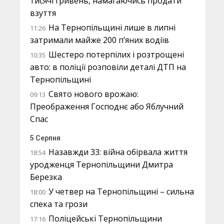
тисячі гривень, намагаючись продати
взуття
На Тернопільщині лише в липні
11:26
затримали майже 200 п’яних водіїв
Шестеро потерпілих і розтрощені
10:35
авто: в поліції розповіли деталі ДТП на
Тернопільщині
Свято нового врожаю:
09:13
Преображення Господнє або Яблучний
Спас
5 Серпня
Назавжди 33: війна обірвала життя
18:54
уродженця Тернопільщини Дмитра
Березка
У четвер на Тернопільщині – сильна
18:00
спека та грози
Поліцейські Тернопільщини
17:16