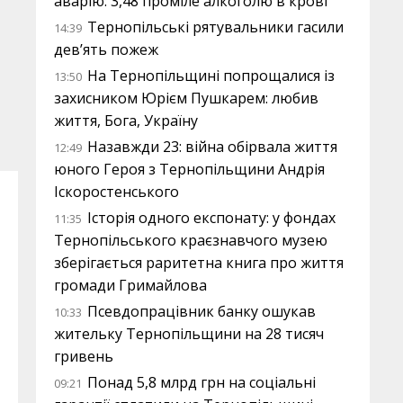
аварію: 3,48 проміле алкоголю в крові
Тернопільські рятувальники гасили
14:39
дев’ять пожеж
На Тернопільщині попрощалися із
13:50
захисником Юрієм Пушкарем: любив
життя, Бога, Україну
Назавжди 23: війна обірвала життя
12:49
юного Героя з Тернопільщини Андрія
Іскоростенського
Історія одного експонату: у фондах
11:35
Тернопільського краєзнавчого музею
зберігається раритетна книга про життя
громади Гримайлова
Псевдопрацівник банку ошукав
10:33
жительку Тернопільщини на 28 тисяч
гривень
Понад 5,8 млрд грн на соціальні
09:21