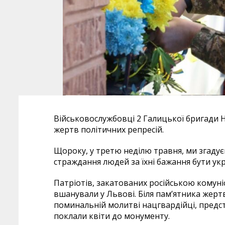
Військовослужбовці 2 Галицької бригади Н
жертв політичних репресій.
Щороку, у третю неділю травня, ми згадує
страждання людей за їхні бажання бути ук
Патріотів, закатованих російською комун
вшанували у Львові. Біля пам’ятника жерт
поминальній молитві нацгвардійці, предст
поклали квіти до монументу.