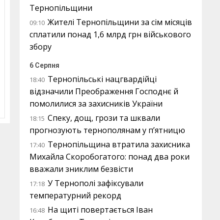
Тернопільщини
Жителі Тернопільщини за сім місяців
09:10
сплатили понад 1,6 млрд грн військового
збору
6 Серпня
Тернопільські нацгвардійці
18:40
відзначили Преображення Господнє й
помолилися за захисників України
Спеку, дощ, грози та шквали
18:15
прогнозують тернополянам у п’ятницю
Тернопільщина втратила захисника
17:40
Михайла Скоробогатого: понад два роки
вважали зниклим безвісти
У Тернополі зафіксували
17:18
температурний рекорд
На щиті повертається Іван
16:48