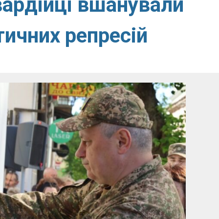
вардійці вшанували
тичних репресій