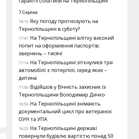
гарантії сплатили на Тернопільщині
7 Серпня
Яку погоду прогнозують на
18:10
Тернопільщині в суботу?
На Тернопільщині влітку високий
17:41
попит на оформлення паспортів:
звернень – тисячі
На Тернопільщині зіткнулися три
17:14
автомобілі: є потерпілі, серед яких –
дитина
Відійшов у Вічність захисник із
17:00
Тернопільщини Володимир Дичко
На Тернопільщині знімають
16:56
документальний цикл про ветеранок
ОУН та УПА
На Тернопільщині державі
16:20
повернули будівлю вартістю понад 50