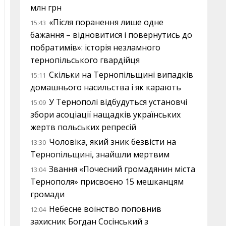
млн грн
«Після поранення лише одне
15:43
бажання – відновитися і повернутись до
побратимів»: історія незламного
тернопільського гвардійця
Скільки на Тернопільщині випадків
15:11
домашнього насильства і як карають
У Тернополі відбудуться установчі
15:09
збори асоціації нащадків українських
жертв польських репресій
Чоловіка, який зник безвісти на
13:30
Тернопільщині, знайшли мертвим
Звання «Почесний громадянин міста
13:04
Тернополя» присвоєно 15 мешканцям
громади
Небесне воїнство поповнив
12:04
захисник Богдан Сосінський з