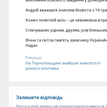
виконання бойового завдання у Донецькій 
Андрій вважався зниклим безвісти з 14 тра
Кожен полеглий воїн – це невимовна втра
Співчуваємо рідним, друзям, усім близьким
Вічна та світла памʼять захиснику України
Надал.
Previous:
Continue
На Тернопільщині знайшли зниклого 6-
річного хлопчика
Reading
Залишити відповідь
Ваша e-mail адреса не оприлюднюватиметься.