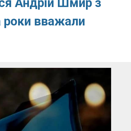
ся Андрій Шмир з
а роки вважали