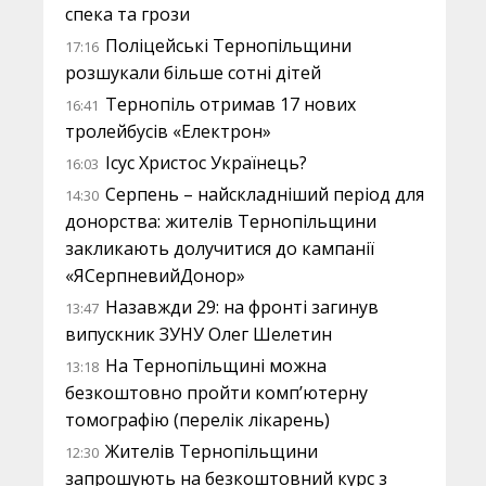
спека та грози
Поліцейські Тернопільщини
17:16
розшукали більше сотні дітей
Тернопіль отримав 17 нових
16:41
тролейбусів «Електрон»
Ісус Христос Українець?
16:03
Серпень – найскладніший період для
14:30
донорства: жителів Тернопільщини
закликають долучитися до кампанії
«ЯСерпневийДонор»
Назавжди 29: на фронті загинув
13:47
випускник ЗУНУ Олег Шелетин
На Тернопільщині можна
13:18
безкоштовно пройти комп’ютерну
томографію (перелік лікарень)
Жителів Тернопільщини
12:30
запрошують на безкоштовний курс з