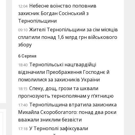
Небесне воїнство поповнив
12:04
захисник Богдан Сосінський з
Тернопільщини
Жителі Тернопільщини за сім місяців
09:10
сплатили понад 1,6 млрд грн військового
збору
6 Серпня
Тернопільські нацгвардійці
18:40
відзначили Преображення Господнє й
помолилися за захисників України
Спеку, дощ, грози та шквали
18:15
прогнозують тернополянам у п’ятницю
Тернопільщина втратила захисника
17:40
Михайла Скоробогатого: понад два роки
вважали зниклим безвісти
У Тернополі зафіксували
17:18