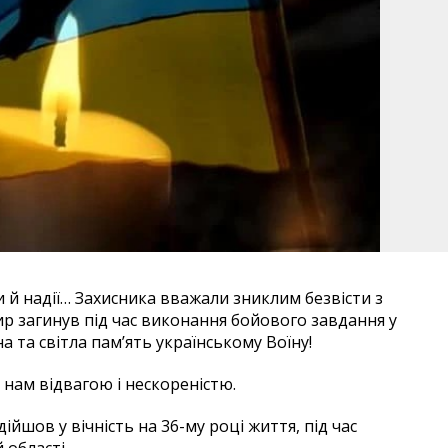
и й надії… Захисника вважали зниклим безвісти з
р загинув під час виконання бойового завдання у
а та світла памʼять українському Воїну!
ь нам відвагою і нескореністю.
шов у вічність на 36-му році життя, під час