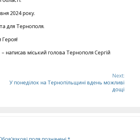
області.
вня 2024 року.
та для Тернополя.
 Героя!
!» – написав міський голова Тернополя Сергій
Next:
У понеділок на Тернопільщині вдень можливі
дощі
Обов’язкові поля позначені
*