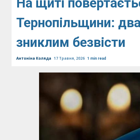
На щиті повертаєть
Тернопільщини: дв
зниклим безвісти
Антоніна Коляда
17 Травня, 2026
1 min read