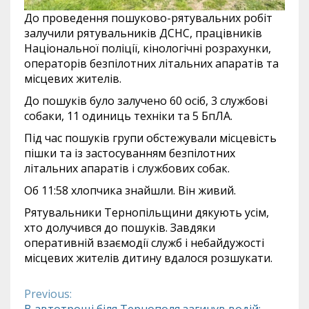
До проведення пошуково-рятувальних робіт
залучили рятувальників ДСНС, працівників
Національної поліції, кінологічні розрахунки,
операторів безпілотних літальних апаратів та
місцевих жителів.
До пошуків було залучено 60 осіб, 3 службові
собаки, 11 одиниць техніки та 5 БпЛА.
Під час пошуків групи обстежували місцевість
пішки та із застосуванням безпілотних
літальних апаратів і службових собак.
Об 11:58 хлопчика знайшли. Він живий.
Рятувальники Тернопільщини дякують усім,
хто долучився до пошуків. Завдяки
оперативній взаємодії служб і небайдужості
місцевих жителів дитину вдалося розшукати.
Previous:
Continue
В автотрощі біля Тернополя загинув водій: