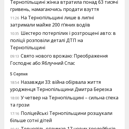
Тернопільщині жінка втратила понад 63 тисячі
гривень, намагаючись продати взуття
На Тернопільщині лише в липні
11:26
затримали майже 200 п’яних водіїв
Шестеро потерпілих і розтрощені авто: в
10:35
поліції розповіли деталі ДТП на
Тернопільщині
Свято нового врожаю: Преображення
09:13
Господнє або Яблучний Спас
5 Серпня
Назавжди 33: війна обірвала життя
18:54
уродженця Тернопільщини Дмитра Березка
У четвер на Тернопільщині – сильна спека
18:00
та грози
Поліцейські Тернопільщини розшукали
17:16
більше сотні дітей
Тернопіль отримав 17 нових тролейбусів
16:41