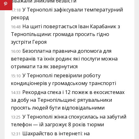
вважали зниклим безвісти
У Тернополі зафіксували температурний
17:18
рекорд
На щиті повертається Іван Карабаник з
16:48
Тернопільщини: громада просить гідно
зустріти Героя
Безоплатна правнича допомога для
16:00
ветеранів та їхніх родин: які послуги можна
отримати та як звернутися
У Тернополі перевірили роботу
15:10
кондиціонерів у громадському транспорті
Рекордна спека і 12 пожеж в екосистемах
14:33
за добу на Тернопільщині: рятувальники
просять людей бути відповідальними
У Тернополі жінка спокусилась на забутий
13:25
телефон — їй загрожує 8 років тюрми
Шахрайство в інтернеті: на
12:31