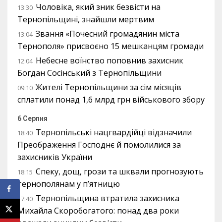
Чоловіка, який зник безвісти на
13:30
Тернопільщині, знайшли мертвим
Звання «Почесний громадянин міста
13:04
Тернополя» присвоєно 15 мешканцям громади
Небесне воїнство поповнив захисник
12:04
Богдан Сосінський з Тернопільщини
Жителі Тернопільщини за сім місяців
09:10
сплатили понад 1,6 млрд грн військового збору
6 Серпня
Тернопільські нацгвардійці відзначили
18:40
Преображення Господнє й помолилися за
захисників України
Спеку, дощ, грози та шквали прогнозують
18:15
тернополянам у п’ятницю
Тернопільщина втратила захисника
17:40
Михайла Скоробогатого: понад два роки