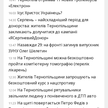
«Електрон»
Ісус Христос Українець?
16:03
Серпень – найскладніший період для
14:30
донорства: жителів Тернопільщини
закликають долучитися до кампанії
«ЯСерпневийДонор»
Назавжди 29: на фронті загинув випускник
13:47
ЗУНУ Олег Шелетин
На Тернопільщині можна безкоштовно
13:18
пройти комп’ютерну томографію (перелік
лікарень)
Жителів Тернопільщини запрошують на
12:30
безкоштовний курс з нацспротиву
На Тернопільщині рятувальники
12:04
звільнили людину з понівеченого в ДТП авто
На щиті повертається Петро Федів з
11:23