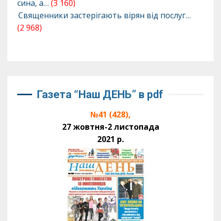
сина, а…
(3 160)
Священники застерігають вірян від послуг…
(2 968)
Газета “Наш ДЕНЬ” в pdf
№41 (428),
27 жовтня-2 листопада
2021 р.