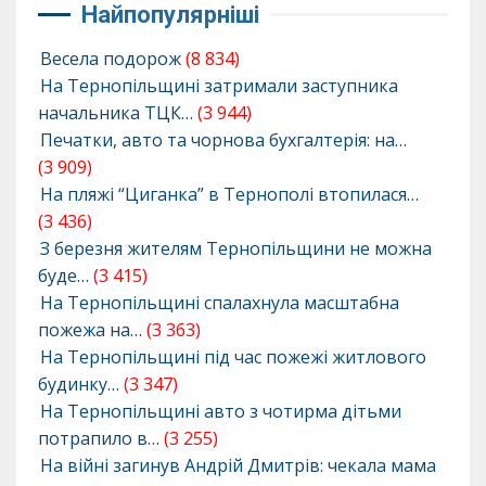
Найпопулярніші
Весела подорож
(8 834)
На Тернопільщині затримали заступника
начальника ТЦК…
(3 944)
Печатки, авто та чорнова бухгалтерія: на…
(3 909)
На пляжі “Циганка” в Тернополі втопилася…
(3 436)
З березня жителям Тернопільщини не можна
буде…
(3 415)
На Тернопільщині спалахнула масштабна
пожежа на…
(3 363)
На Тернопільщині під час пожежі житлового
будинку…
(3 347)
На Тернопільщині авто з чотирма дітьми
потрапило в…
(3 255)
На війні загинув Андрій Дмитрів: чекала мама