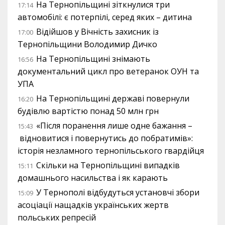
На Тернопільщині зіткнулися три
17:14
автомобілі: є потерпілі, серед яких – дитина
Відійшов у Вічність захисник із
17:00
Тернопільщини Володимир Дичко
На Тернопільщині знімають
16:56
документальний цикл про ветеранок ОУН та
УПА
На Тернопільщині державі повернули
16:20
будівлю вартістю понад 50 млн грн
«Після поранення лише одне бажання –
15:43
відновитися і повернутись до побратимів»:
історія незламного тернопільського гвардійця
Скільки на Тернопільщині випадків
15:11
домашнього насильства і як карають
У Тернополі відбудуться установчі збори
15:09
асоціації нащадків українських жертв
польських репресій