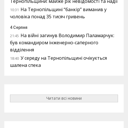
Тернопільщини: майже рік невідомості та надії
На Тернопільщині “банкір” виманив у
10:31
чоловіка понад 35 тисяч гривень
4 Серпня
На війні загинув Володимир Паламарчук:
21:45
був командиром інженерно-саперного
відділення
У середу на Тернопільщині очікується
18:40
шалена спека
Читати всі новини