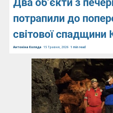
Два об’єкти з печер
потрапили до попер
світової спадщини
Антоніна Коляда
15 Травня, 2026
1 min read