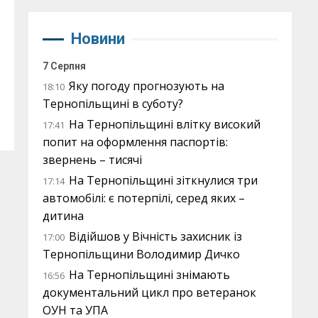
Новини
7 Серпня
Яку погоду прогнозують на
18:10
Тернопільщині в суботу?
На Тернопільщині влітку високий
17:41
попит на оформлення паспортів:
звернень – тисячі
На Тернопільщині зіткнулися три
17:14
автомобілі: є потерпілі, серед яких –
дитина
Відійшов у Вічність захисник із
17:00
Тернопільщини Володимир Дичко
На Тернопільщині знімають
16:56
документальний цикл про ветеранок
ОУН та УПА