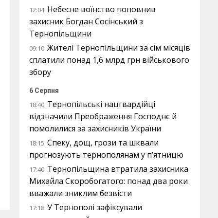
Небесне воїнство поповнив
12:04
захисник Богдан Сосінський з
Тернопільщини
Жителі Тернопільщини за сім місяців
09:10
сплатили понад 1,6 млрд грн військового
збору
6 Серпня
Тернопільські нацгвардійці
18:40
відзначили Преображення Господнє й
помолилися за захисників України
Спеку, дощ, грози та шквали
18:15
прогнозують тернополянам у п’ятницю
Тернопільщина втратила захисника
17:40
Михайла Скоробогатого: понад два роки
вважали зниклим безвісти
У Тернополі зафіксували
17:18