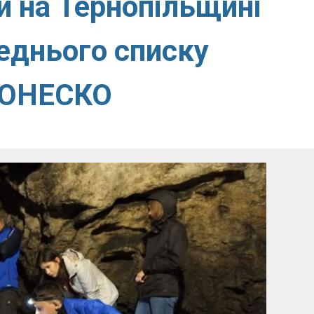
и на Тернопільщині
еднього списку
 ЮНЕСКО