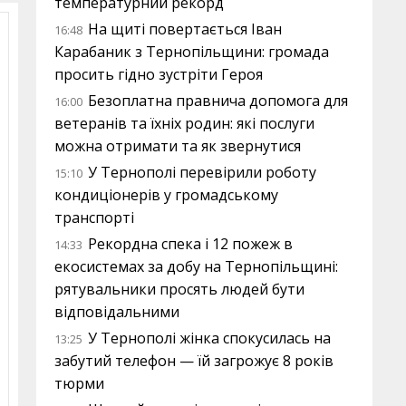
температурний рекорд
На щиті повертається Іван
16:48
Карабаник з Тернопільщини: громада
просить гідно зустріти Героя
Безоплатна правнича допомога для
16:00
ветеранів та їхніх родин: які послуги
можна отримати та як звернутися
У Тернополі перевірили роботу
15:10
кондиціонерів у громадському
транспорті
Рекордна спека і 12 пожеж в
14:33
екосистемах за добу на Тернопільщині:
рятувальники просять людей бути
відповідальними
У Тернополі жінка спокусилась на
13:25
забутий телефон — їй загрожує 8 років
тюрми