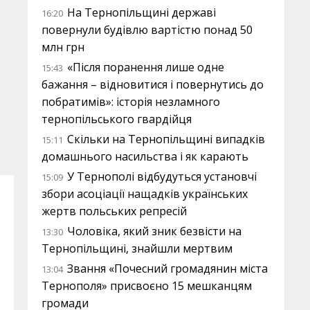
На Тернопільщині державі
16:20
повернули будівлю вартістю понад 50
млн грн
«Після поранення лише одне
15:43
бажання – відновитися і повернутись до
побратимів»: історія незламного
тернопільського гвардійця
Скільки на Тернопільщині випадків
15:11
домашнього насильства і як карають
У Тернополі відбудуться установчі
15:09
збори асоціації нащадків українських
жертв польських репресій
Чоловіка, який зник безвісти на
13:30
Тернопільщині, знайшли мертвим
Звання «Почесний громадянин міста
13:04
Тернополя» присвоєно 15 мешканцям
громади