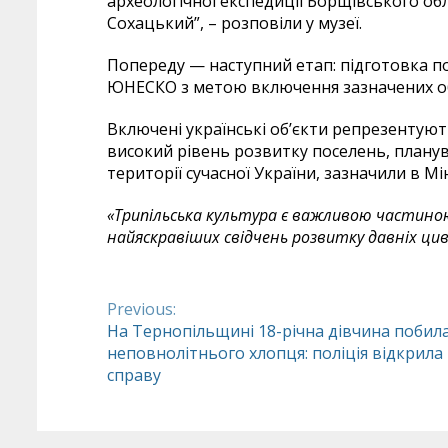
археологічної експедиції Борщівського о
Сохацький”, – розповіли у музеї.
Попереду — наступний етап: підготовка п
ЮНЕСКО з метою включення зазначених об’
Включені українські об’єкти репрезентуют
високий рівень розвитку поселень, планув
території сучасної України, зазначили в Мін
«Трипільська культура є важливою частиною
найяскравіших свідчень розвитку давніх цив
Previous:
Continue
На Тернопільщині 18-річна дівчина побил
неповнолітнього хлопця: поліція відкрила
Reading
справу