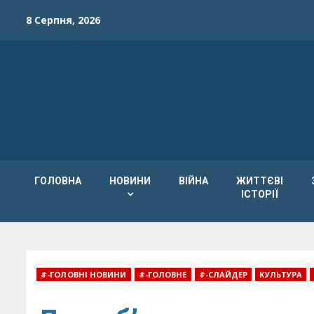
Skip
8 Серпня, 2026
to
content
ГОЛОВНА
НОВИНИ
ВІЙНА
ЖИТТЄВІ
ІСТОРІЇ
#-ГОЛОВНІ НОВИНИ
#-ГОЛОВНЕ
#-СЛАЙДЕР
КУЛЬТУРА