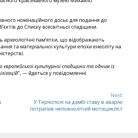
бласного краєзнавчого музею Михайло
овного номінаційного досьє для подання до
єктів до Списку всесвітньої спадщини.
ь археологічні пам’ятки, що відображають
ання та матеріальної культури епохи енеоліту на
істерстві.
 європейської культурної спадщини та одним із
ілізац
ій”, — йдеться у повідомленні.
Next:
а
У Тернополі на дамбі ставу в аварію
потрапив неповнолітній мотицикліст