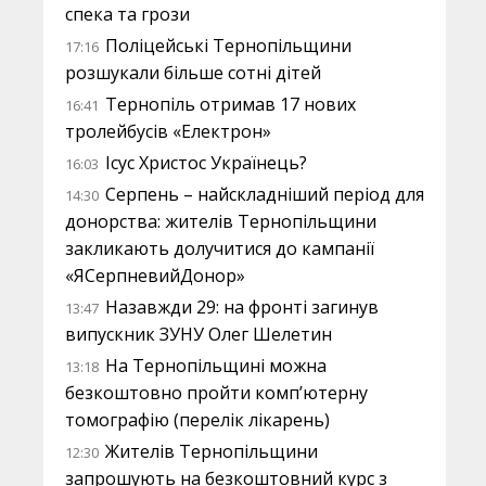
спека та грози
Поліцейські Тернопільщини
17:16
розшукали більше сотні дітей
Тернопіль отримав 17 нових
16:41
тролейбусів «Електрон»
Ісус Христос Українець?
16:03
Серпень – найскладніший період для
14:30
донорства: жителів Тернопільщини
закликають долучитися до кампанії
«ЯСерпневийДонор»
Назавжди 29: на фронті загинув
13:47
випускник ЗУНУ Олег Шелетин
На Тернопільщині можна
13:18
безкоштовно пройти комп’ютерну
томографію (перелік лікарень)
Жителів Тернопільщини
12:30
запрошують на безкоштовний курс з