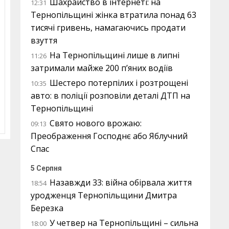
Шахрайство в інтернеті: на
12:31
Тернопільщині жінка втратила понад 63
тисячі гривень, намагаючись продати
взуття
На Тернопільщині лише в липні
11:26
затримали майже 200 п’яних водіїв
Шестеро потерпілих і розтрощені
10:35
авто: в поліції розповіли деталі ДТП на
Тернопільщині
Свято нового врожаю:
09:13
Преображення Господнє або Яблучний
Спас
5 Серпня
Назавжди 33: війна обірвала життя
18:54
уродженця Тернопільщини Дмитра
Березка
У четвер на Тернопільщині – сильна
18:00