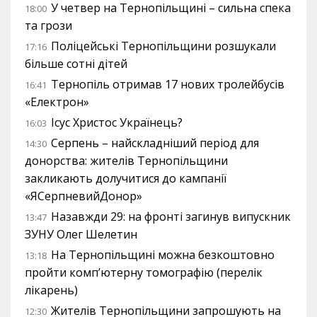
У четвер на Тернопільщині – сильна спека
18:00
та грози
Поліцейські Тернопільщини розшукали
17:16
більше сотні дітей
Тернопіль отримав 17 нових тролейбусів
16:41
«Електрон»
Ісус Христос Українець?
16:03
Серпень – найскладніший період для
14:30
донорства: жителів Тернопільщини
закликають долучитися до кампанії
«ЯСерпневийДонор»
Назавжди 29: на фронті загинув випускник
13:47
ЗУНУ Олег Шелетин
На Тернопільщині можна безкоштовно
13:18
пройти комп’ютерну томографію (перелік
лікарень)
Жителів Тернопільщини запрошують на
12:30