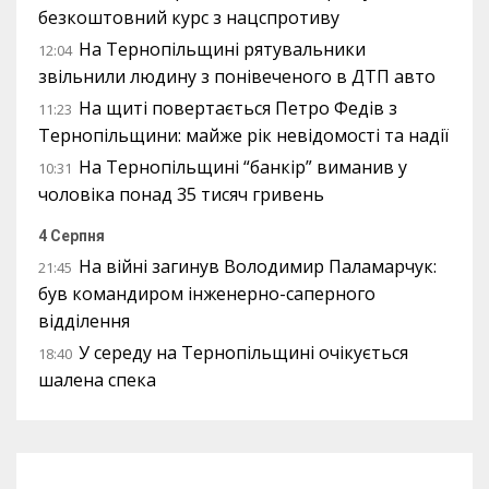
безкоштовний курс з нацспротиву
На Тернопільщині рятувальники
12:04
звільнили людину з понівеченого в ДТП авто
На щиті повертається Петро Федів з
11:23
Тернопільщини: майже рік невідомості та надії
На Тернопільщині “банкір” виманив у
10:31
чоловіка понад 35 тисяч гривень
4 Серпня
На війні загинув Володимир Паламарчук:
21:45
був командиром інженерно-саперного
відділення
У середу на Тернопільщині очікується
18:40
шалена спека