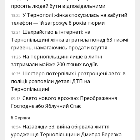
просять людей бути відповідальними
У Тернополі жінка спокусилась на забутий
13:25
телефон — їй загрожує 8 років тюрми
Шахрайство в інтернеті: на
12:31
Тернопільщині жінка втратила понад 63 тисячі
гривень, намагаючись продати взуття
На Тернопільщині лише в липні
11:26
затримали майже 200 п’яних водіїв
Шестеро потерпілих і розтрощені авто: в
10:35
поліції розповіли деталі ДТП на
Тернопільщині
Свято нового врожаю: Преображення
09:13
Господнє або Яблучний Спас
5 Серпня
Назавжди 33: війна обірвала життя
18:54
уродженця Тернопільщини Дмитра Березка