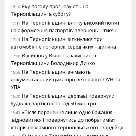
Яку погоду прогнозують на
18:10
Тернопільщині в суботу?
На Тернопільщині влітку високий попит
17:41
на оформлення паспортів: звернень – тисячі
На Тернопільщині зіткнулися три
17:14
автомобілі: є потерпілі, серед яких – дитина
Відійшов у Вічність захисник із
17:00
Тернопільщини Володимир Дичко
На Тернопільщині знімають
16:56
документальний цикл про ветеранок ОУН та
УПА
На Тернопільщині державі повернули
16:20
будівлю вартістю понад 50 млн грн
«Після поранення лише одне бажання –
15:43
відновитися і повернутись до побратимів»:
історія незламного тернопільського гвардійця