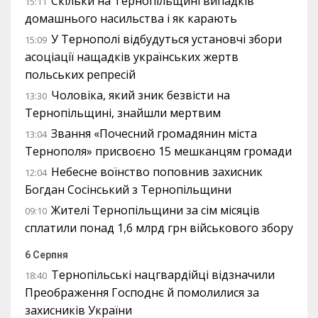
Скільки на Тернопільщині випадків
15:11
домашнього насильства і як карають
У Тернополі відбудуться установчі збори
15:09
асоціації нащадків українських жертв
польських репресій
Чоловіка, який зник безвісти на
13:30
Тернопільщині, знайшли мертвим
Звання «Почесний громадянин міста
13:04
Тернополя» присвоєно 15 мешканцям громади
Небесне воїнство поповнив захисник
12:04
Богдан Сосінський з Тернопільщини
Жителі Тернопільщини за сім місяців
09:10
сплатили понад 1,6 млрд грн військового збору
6 Серпня
Тернопільські нацгвардійці відзначили
18:40
Преображення Господнє й помолилися за
захисників України