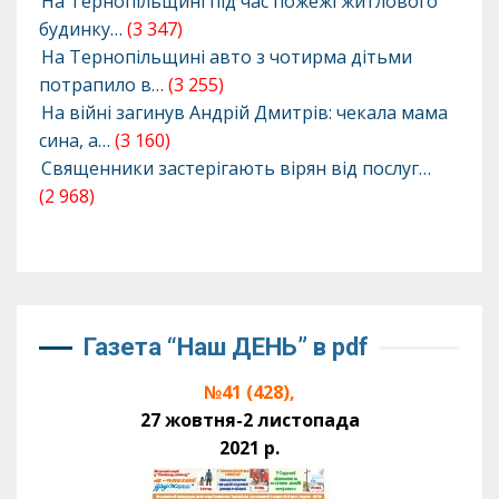
На Тернопільщині під час пожежі житлового
будинку…
(3 347)
На Тернопільщині авто з чотирма дітьми
потрапило в…
(3 255)
На війні загинув Андрій Дмитрів: чекала мама
сина, а…
(3 160)
Священники застерігають вірян від послуг…
(2 968)
Газета “Наш ДЕНЬ” в pdf
№41 (428),
27 жовтня-2 листопада
2021 р.