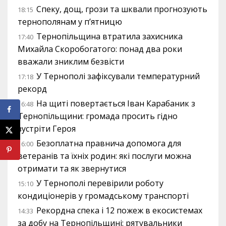
Спеку, дощ, грози та шквали прогнозують
18:15
тернополянам у п’ятницю
Тернопільщина втратила захисника
17:40
Михайла Скоробогатого: понад два роки
вважали зниклим безвісти
У Тернополі зафіксували температурний
17:18
рекорд
На щиті повертається Іван Карабаник з
16:48
Тернопільщини: громада просить гідно
зустріти Героя
Безоплатна правнича допомога для
16:00
ветеранів та їхніх родин: які послуги можна
отримати та як звернутися
У Тернополі перевірили роботу
15:10
кондиціонерів у громадському транспорті
Рекордна спека і 12 пожеж в екосистемах
14:33
за добу на Тернопільщині: рятувальники