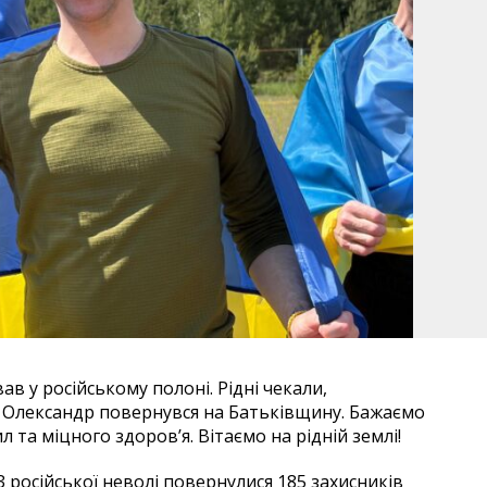
ав у російському полоні. Рідні чекали,
і Олександр повернувся на Батьківщину. Бажаємо
та міцного здоров’я. Вітаємо на рідній землі!
З російської неволі повернулися 185 захисників