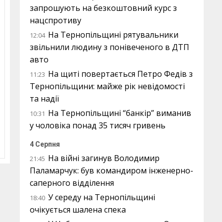
запрошують на безкоштовний курс з
нацспротиву
На Тернопільщині рятувальники
12:04
звільнили людину з понівеченого в ДТП
авто
На щиті повертається Петро Федів з
11:23
Тернопільщини: майже рік невідомості
та надії
На Тернопільщині “банкір” виманив
10:31
у чоловіка понад 35 тисяч гривень
4 Серпня
На війні загинув Володимир
21:45
Паламарчук: був командиром інженерно-
саперного відділення
У середу на Тернопільщині
18:40
очікується шалена спека