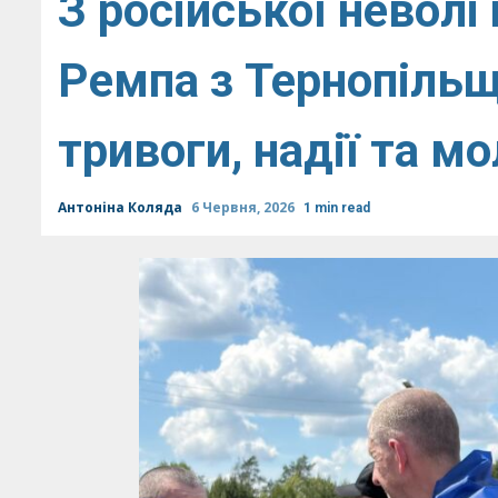
З російської невол
Ремпа з Тернопільщ
тривоги, надії та м
Антоніна Коляда
6 Червня, 2026
1 min read