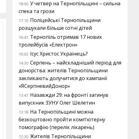
У четвер на Тернопільщині – сильна
18:00
спека та грози
Поліцейські Тернопільщини
17:16
розшукали більше сотні дітей
Тернопіль отримав 17 нових
16:41
тролейбусів «Електрон»
Ісус Христос Українець?
16:03
Серпень – найскладніший період для
14:30
донорства: жителів Тернопільщини
закликають долучитися до кампанії
«ЯСерпневийДонор»
Назавжди 29: на фронті загинув
13:47
випускник ЗУНУ Олег Шелетин
На Тернопільщині можна
13:18
безкоштовно пройти комп’ютерну
томографію (перелік лікарень)
Жителів Тернопільщини
12:30