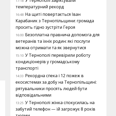
У Тернополі зафіксували
17:18
температурний рекорд
На щиті повертається Іван
16:48
Карабаник з Тернопільщини: громада
просить гідно зустріти Героя
Безоплатна правнича допомога для
16:00
ветеранів та їхніх родин: які послуги
можна отримати та як звернутися
У Тернополі перевірили роботу
15:10
кондиціонерів у громадському
транспорті
Рекордна спека і 12 пожеж в
14:33
екосистемах за добу на Тернопільщині:
рятувальники просять людей бути
відповідальними
У Тернополі жінка спокусилась на
13:25
забутий телефон — їй загрожує 8 років
тюрми