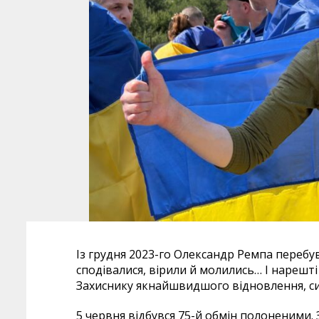
Із грудня 2023-го Олександр Ремпа перебув
сподівалися, вірили й молились… І нарешт
Захиснику якнайшвидшого відновлення, сил 
5 червня відбувся 75-й обмін полоненими. 