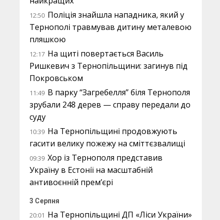
найкращих
Поліція знайшла нападника, який у
12:50
Тернополі травмував дитину металевою
пляшкою
На щиті повертається Василь
12:17
Ришкевич з Тернопільщини: загинув під
Покровськом
В парку “Загребелля” біля Тернополя
11:49
зрубали 248 дерев — справу передали до
суду
На Тернопільщині продовжують
10:39
гасити велику пожежу на сміттєзвалищі
Хор із Тернополя представив
09:39
Україну в Естонії на масштабній
антивоєнній прем’єрі
3 Серпня
На Тернопільщині ДП «Ліси України»
20:01