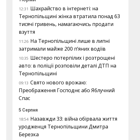
Шахрайство в інтернеті: на
12:31
Тернопільщині жінка втратила понад 63
тисячі гривень, намагаючись продати
взуття
На Тернопільщині лише в липні
11:26
затримали майже 200 п’яних водіїв
Шестеро потерпілих і розтрощені
10:35
авто: в поліції розповіли деталі ДТП на
Тернопільщині
Свято нового врожаю:
09:13
Преображення Господнє або Яблучний
Спас
5 Серпня
Назавжди 33: війна обірвала життя
18:54
уродженця Тернопільщини Дмитра
Березка