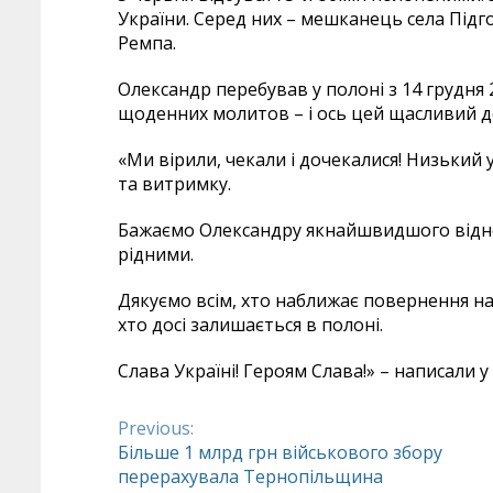
України. Серед них – мешканець села Під
Ремпа.
Олександр перебував у полоні з 14 грудня 
щоденних молитов – і ось цей щасливий д
«Ми вірили, чекали і дочекалися! Низький 
та витримку.
Бажаємо Олександру якнайшвидшого віднов
рідними.
Дякуємо всім, хто наближає повернення н
хто досі залишається в полоні.
Слава Україні! Героям Слава!» – написали у
Previous:
Continue
Більше 1 млрд грн військового збору
перерахувала Тернопільщина
Reading