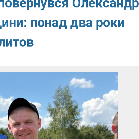
і повернувся Олександр
ини: понад два роки
олитов