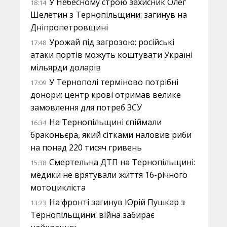
У Небесному строю захисник Олег
18:14
Шелетин з Тернопільщини: загинув на
Дніпропетровщині
Урожай під загрозою: російські
17:48
атаки портів можуть коштувати Україні
мільярди доларів
У Тернополі терміново потрібні
17:09
донори: центр крові отримав велике
замовлення для потреб ЗСУ
На Тернопільщині спіймали
16:34
браконьєра, який сітками наловив риби
на понад 220 тисяч гривень
Смертельна ДТП на Тернопільщині:
15:38
медики не врятували життя 16-річного
мотоцикліста
На фронті загинув Юрій Пушкар з
13:23
Тернопільщини: війна забирає