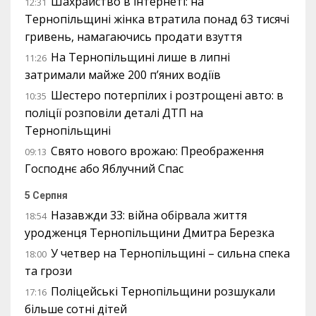
Шахрайство в інтернеті: на
12:31
Тернопільщині жінка втратила понад 63 тисячі
гривень, намагаючись продати взуття
На Тернопільщині лише в липні
11:26
затримали майже 200 п’яних водіїв
Шестеро потерпілих і розтрощені авто: в
10:35
поліції розповіли деталі ДТП на
Тернопільщині
Свято нового врожаю: Преображення
09:13
Господнє або Яблучний Спас
5 Серпня
Назавжди 33: війна обірвала життя
18:54
уродженця Тернопільщини Дмитра Березка
У четвер на Тернопільщині – сильна спека
18:00
та грози
Поліцейські Тернопільщини розшукали
17:16
більше сотні дітей