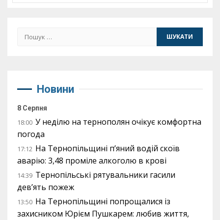
Пошук:
Новини
8 Серпня
У неділю на тернополян очікує комфортна
18:00
погода
На Тернопільщині п’яний водій скоїв
17:12
аварію: 3,48 проміле алкоголю в крові
Тернопільські рятувальники гасили
14:39
дев’ять пожеж
На Тернопільщині попрощалися із
13:50
захисником Юрієм Пушкарем: любив життя,