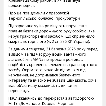
Кременецькому районі, в якій загинув
велосипедист.
Про це повідомили у пресслужбі
Тернопільської обласної прокуратури.
Підозрюваному інкримінують порушення
правил безпеки дорожнього руху особою, яка
керує транспортним засобом, що спричинило
смерть потерпілого (ч. 2 ст. 286 КК України).
За даними слідства, 31 березня 2026 року перед
виїздом та під час руху водій вантажного
автомобіля «MAN» не проконтролював
надійність кріплення елементів транспортного
засобу. Окрім того, чоловік відволікся від
керування, не дотримався безпечного
інтервалу та вчасно не збавив швидкість, хоча
мав об’єктивну можливість виявити
перешкоду.
Наближаючись до перехрестя з автодорогою
М-19 «Доманове–Ковель–Чернівці–