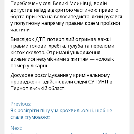
Тереблече» у селі Великі Млинівці, водій
допустив наїзд відкритою частиною правого
борта причепа на велосипедиста, який рухався
у попутному напрямку правим краєм проїзної
частини.
Внаслідок ДТП потерпілий отримав важкі
травми голови, хребта, тулуба та переломи
кісток скелета. Отримані ушкодження
виявилися несумісними з життям — чоловік
помер у лікарні.
Досудове розслідування у кримінальному
провадженні здійснювали слідчі СУ ГУНП в
Тернопільській області.
Previous:
Continue
Як розігріти піцу у мікрохвильовці, щоб не
стала «гумовою»
Reading
Next: