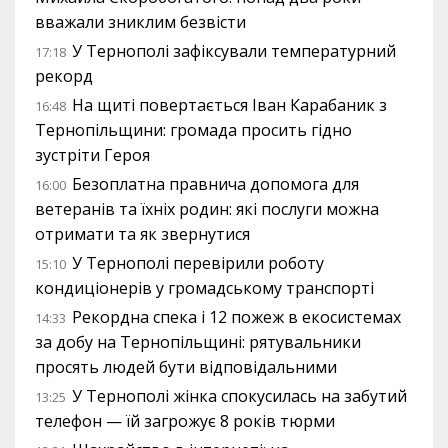
вважали зниклим безвісти
У Тернополі зафіксували температурний
17:18
рекорд
На щиті повертається Іван Карабаник з
16:48
Тернопільщини: громада просить гідно
зустріти Героя
Безоплатна правнича допомога для
16:00
ветеранів та їхніх родин: які послуги можна
отримати та як звернутися
У Тернополі перевірили роботу
15:10
кондиціонерів у громадському транспорті
Рекордна спека і 12 пожеж в екосистемах
14:33
за добу на Тернопільщині: рятувальники
просять людей бути відповідальними
У Тернополі жінка спокусилась на забутий
13:25
телефон — їй загрожує 8 років тюрми