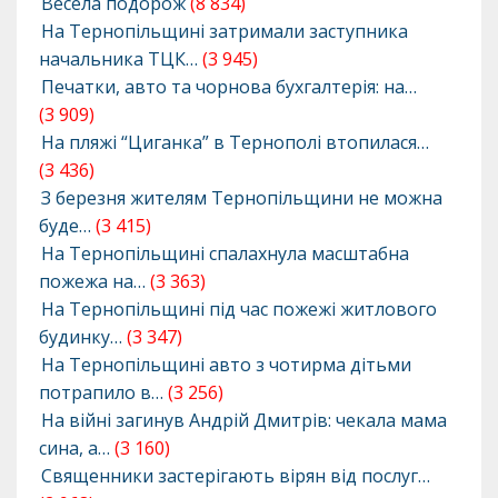
Весела подорож
(8 834)
На Тернопільщині затримали заступника
начальника ТЦК…
(3 945)
Печатки, авто та чорнова бухгалтерія: на…
(3 909)
На пляжі “Циганка” в Тернополі втопилася…
(3 436)
З березня жителям Тернопільщини не можна
буде…
(3 415)
На Тернопільщині спалахнула масштабна
пожежа на…
(3 363)
На Тернопільщині під час пожежі житлового
будинку…
(3 347)
На Тернопільщині авто з чотирма дітьми
потрапило в…
(3 256)
На війні загинув Андрій Дмитрів: чекала мама
сина, а…
(3 160)
Священники застерігають вірян від послуг…