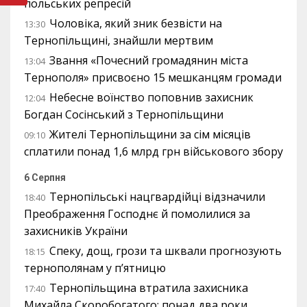
польських репресій
Чоловіка, який зник безвісти на
13:30
Тернопільщині, знайшли мертвим
Звання «Почесний громадянин міста
13:04
Тернополя» присвоєно 15 мешканцям громади
Небесне воїнство поповнив захисник
12:04
Богдан Сосінський з Тернопільщини
Жителі Тернопільщини за сім місяців
09:10
сплатили понад 1,6 млрд грн військового збору
6 Серпня
Тернопільські нацгвардійці відзначили
18:40
Преображення Господнє й помолилися за
захисників України
Спеку, дощ, грози та шквали прогнозують
18:15
тернополянам у п’ятницю
Тернопільщина втратила захисника
17:40
Михайла Скоробогатого: понад два роки