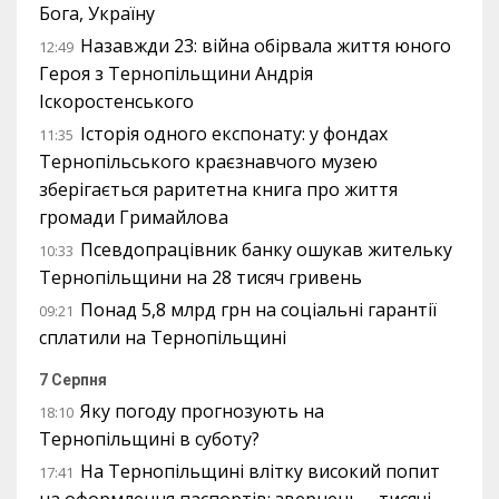
Бога, Україну
Назавжди 23: війна обірвала життя юного
12:49
Героя з Тернопільщини Андрія
Іскоростенського
Історія одного експонату: у фондах
11:35
Тернопільського краєзнавчого музею
зберігається раритетна книга про життя
громади Гримайлова
Псевдопрацівник банку ошукав жительку
10:33
Тернопільщини на 28 тисяч гривень
Понад 5,8 млрд грн на соціальні гарантії
09:21
сплатили на Тернопільщині
7 Серпня
Яку погоду прогнозують на
18:10
Тернопільщині в суботу?
На Тернопільщині влітку високий попит
17:41
на оформлення паспортів: звернень – тисячі