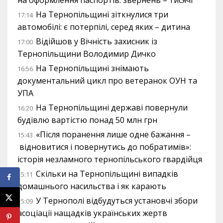
На Тернопільщині зіткнулися три
17:14
автомобілі: є потерпілі, серед яких – дитина
Відійшов у Вічність захисник із
17:00
Тернопільщини Володимир Дичко
На Тернопільщині знімають
16:56
документальний цикл про ветеранок ОУН та
УПА
На Тернопільщині державі повернули
16:20
будівлю вартістю понад 50 млн грн
«Після поранення лише одне бажання –
15:43
відновитися і повернутись до побратимів»:
історія незламного тернопільського гвардійця
Скільки на Тернопільщині випадків
15:11
домашнього насильства і як карають
У Тернополі відбудуться установчі збори
15:09
асоціації нащадків українських жертв