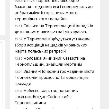
«Після поранення лише одне
15:43
бажання – відновитися і повернутись до
побратимів»: історія незламного
тернопільського гвардійця
Скільки на Тернопільщині випадків
15:11
домашнього насильства і як карають
У Тернополі відбудуться установчі
15:09
збори асоціації нащадків українських
жертв польських репресій
Чоловіка, який зник безвісти на
13:30
Тернопільщині, знайшли мертвим
Звання «Почесний громадянин міста
13:04
Тернополя» присвоєно 15 мешканцям
громади
Небесне воїнство поповнив
12:04
захисник Богдан Сосінський з
Тернопільщини