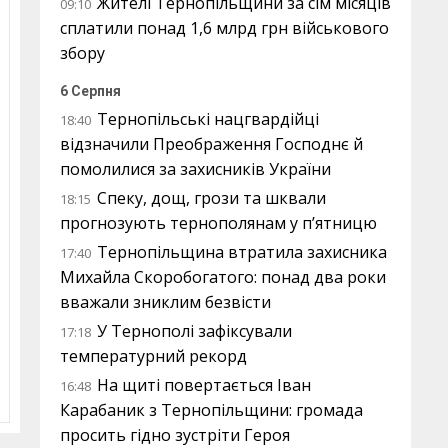
Жителі Тернопільщини за сім місяців
09:10
сплатили понад 1,6 млрд грн військового
збору
6 Серпня
Тернопільські нацгвардійці
18:40
відзначили Преображення Господнє й
помолилися за захисників України
Спеку, дощ, грози та шквали
18:15
прогнозують тернополянам у п’ятницю
Тернопільщина втратила захисника
17:40
Михайла Скоробогатого: понад два роки
вважали зниклим безвісти
У Тернополі зафіксували
17:18
температурний рекорд
На щиті повертається Іван
16:48
Карабаник з Тернопільщини: громада
просить гідно зустріти Героя