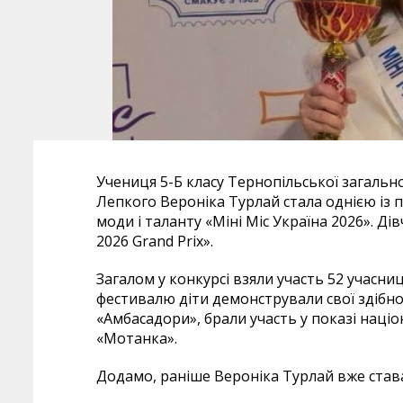
Учениця 5-Б класу Тернопільської загально
Лепкого Вероніка Турлай стала однією із
моди і таланту «Міні Міс Україна 2026». Д
2026 Grand Prix».
Загалом у конкурсі взяли участь 52 учасниц
фестивалю діти демонстрували свої здібнос
«Амбасадори», брали участь у показі наці
«Мотанка».
Додамо, раніше Вероніка Турлай вже ста