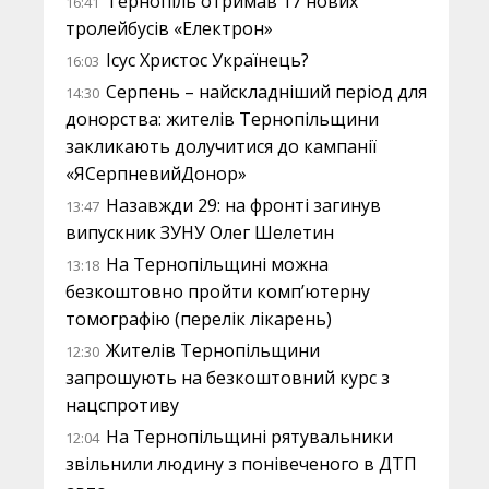
Тернопіль отримав 17 нових
16:41
тролейбусів «Електрон»
Ісус Христос Українець?
16:03
Серпень – найскладніший період для
14:30
донорства: жителів Тернопільщини
закликають долучитися до кампанії
«ЯСерпневийДонор»
Назавжди 29: на фронті загинув
13:47
випускник ЗУНУ Олег Шелетин
На Тернопільщині можна
13:18
безкоштовно пройти комп’ютерну
томографію (перелік лікарень)
Жителів Тернопільщини
12:30
запрошують на безкоштовний курс з
нацспротиву
На Тернопільщині рятувальники
12:04
звільнили людину з понівеченого в ДТП