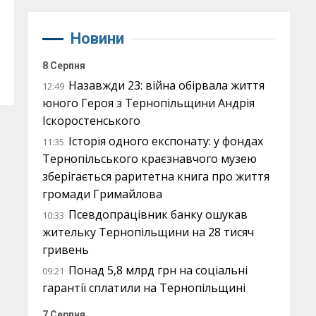
Новини
8 Серпня
Назавжди 23: війна обірвала життя
12:49
юного Героя з Тернопільщини Андрія
Іскоростенського
Історія одного експонату: у фондах
11:35
Тернопільського краєзнавчого музею
зберігається раритетна книга про життя
громади Гримайлова
Псевдопрацівник банку ошукав
10:33
жительку Тернопільщини на 28 тисяч
гривень
Понад 5,8 млрд грн на соціальні
09:21
гарантії сплатили на Тернопільщині
7 Серпня