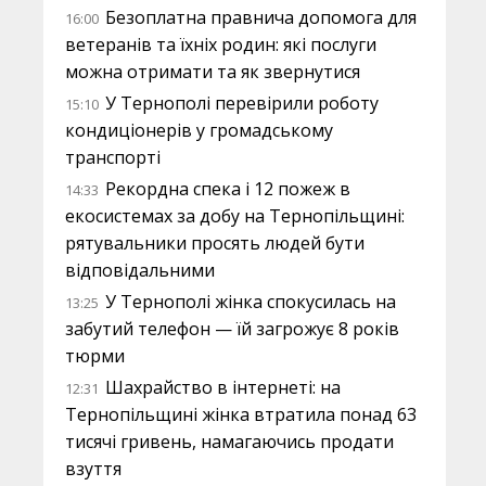
Безоплатна правнича допомога для
16:00
ветеранів та їхніх родин: які послуги
можна отримати та як звернутися
У Тернополі перевірили роботу
15:10
кондиціонерів у громадському
транспорті
Рекордна спека і 12 пожеж в
14:33
екосистемах за добу на Тернопільщині:
рятувальники просять людей бути
відповідальними
У Тернополі жінка спокусилась на
13:25
забутий телефон — їй загрожує 8 років
тюрми
Шахрайство в інтернеті: на
12:31
Тернопільщині жінка втратила понад 63
тисячі гривень, намагаючись продати
взуття