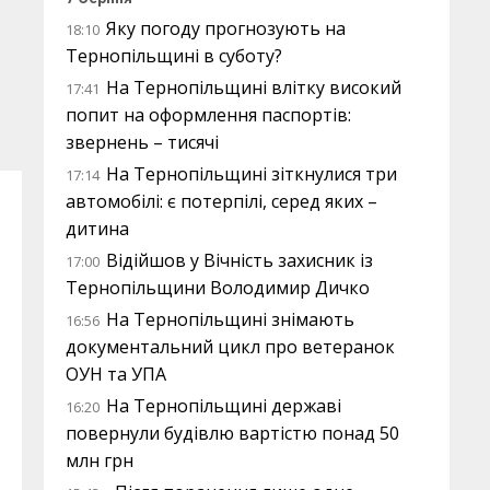
Яку погоду прогнозують на
18:10
Тернопільщині в суботу?
На Тернопільщині влітку високий
17:41
попит на оформлення паспортів:
звернень – тисячі
На Тернопільщині зіткнулися три
17:14
автомобілі: є потерпілі, серед яких –
дитина
Відійшов у Вічність захисник із
17:00
Тернопільщини Володимир Дичко
На Тернопільщині знімають
16:56
документальний цикл про ветеранок
ОУН та УПА
На Тернопільщині державі
16:20
повернули будівлю вартістю понад 50
млн грн