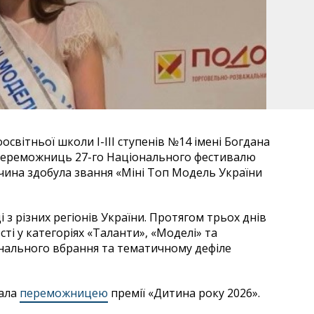
освітньої школи І-ІІІ ступенів №14 імені Богдана
 переможниць 27-го Національного фестивалю
івчина здобула звання «Міні Топ Модель України
і з різних регіонів України. Протягом трьох днів
ті у категоріях «Таланти», «Моделі» та
онального вбрання та тематичному дефіле
вала
переможницею
премії «Дитина року 2026».