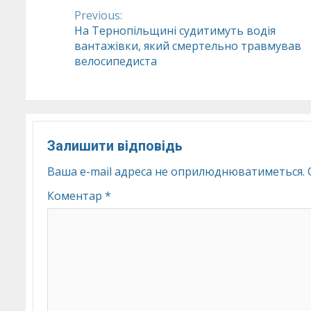
Previous:
Continue
На Тернопільщині судитимуть водія
вантажівки, який смертельно травмував
Reading
велосипедиста
Залишити відповідь
Ваша e-mail адреса не оприлюднюватиметься.
Коментар
*