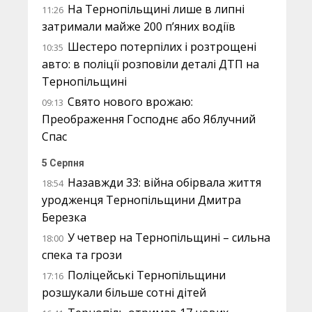
На Тернопільщині лише в липні
11:26
затримали майже 200 п’яних водіїв
Шестеро потерпілих і розтрощені
10:35
авто: в поліції розповіли деталі ДТП на
Тернопільщині
Свято нового врожаю:
09:13
Преображення Господнє або Яблучний
Спас
5 Серпня
Назавжди 33: війна обірвала життя
18:54
уродженця Тернопільщини Дмитра
Березка
У четвер на Тернопільщині – сильна
18:00
спека та грози
Поліцейські Тернопільщини
17:16
розшукали більше сотні дітей