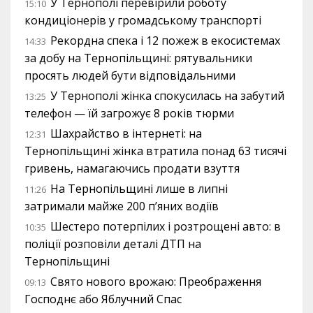
У Тернополі перевірили роботу
15:10
кондиціонерів у громадському транспорті
Рекордна спека і 12 пожеж в екосистемах
14:33
за добу на Тернопільщині: рятувальники
просять людей бути відповідальними
У Тернополі жінка спокусилась на забутий
13:25
телефон — їй загрожує 8 років тюрми
Шахрайство в інтернеті: на
12:31
Тернопільщині жінка втратила понад 63 тисячі
гривень, намагаючись продати взуття
На Тернопільщині лише в липні
11:26
затримали майже 200 п’яних водіїв
Шестеро потерпілих і розтрощені авто: в
10:35
поліції розповіли деталі ДТП на
Тернопільщині
Свято нового врожаю: Преображення
09:13
Господнє або Яблучний Спас