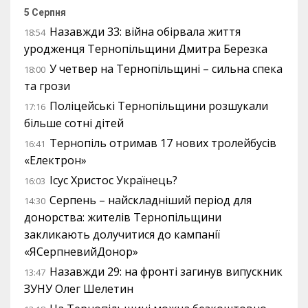
5 Серпня
Назавжди 33: війна обірвала життя
18:54
уродженця Тернопільщини Дмитра Березка
У четвер на Тернопільщині – сильна спека
18:00
та грози
Поліцейські Тернопільщини розшукали
17:16
більше сотні дітей
Тернопіль отримав 17 нових тролейбусів
16:41
«Електрон»
Ісус Христос Українець?
16:03
Серпень – найскладніший період для
14:30
донорства: жителів Тернопільщини
закликають долучитися до кампанії
«ЯСерпневийДонор»
Назавжди 29: на фронті загинув випускник
13:47
ЗУНУ Олег Шелетин