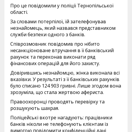
Про це повідомили у поліції Тернопільської
області.
За словами потерпілої, їй зателефонував
незнайомець, який назвався представником
служби безпеки одного з банків.
Співрозмовник повідомив про нібито
несанкціоноване втручання в її банківський
рахунок та переконав виконати ряд
фінансових операцій для його захисту.
Довірившись незнайомцю, жінка виконала всі
вказівки. У результаті з її банківських рахунків
було списано 124 903 гривні. Лише згодом вона
зрозуміла, що стала жертвою афериста.
Правоохоронці проводять перевірку та
розшукують шахрая.
Поліцейські вкотре нагадують: працівники
банків ніколи не телефонують клієнтам із
вимогою повідомити конфіденційні дані