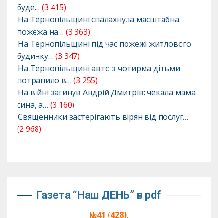
буде…
(3 415)
На Тернопільщині спалахнула масштабна
пожежа на…
(3 363)
На Тернопільщині під час пожежі житлового
будинку…
(3 347)
На Тернопільщині авто з чотирма дітьми
потрапило в…
(3 255)
На війні загинув Андрій Дмитрів: чекала мама
сина, а…
(3 160)
Священники застерігають вірян від послуг…
(2 968)
Газета “Наш ДЕНЬ” в pdf
№41 (428),