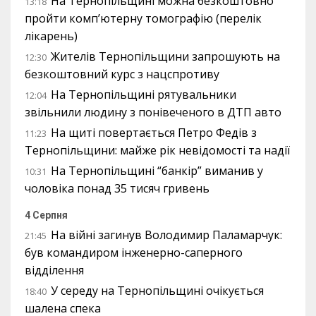
На Тернопільщині можна безкоштовно
13:18
пройти комп’ютерну томографію (перелік
лікарень)
Жителів Тернопільщини запрошують на
12:30
безкоштовний курс з нацспротиву
На Тернопільщині рятувальники
12:04
звільнили людину з понівеченого в ДТП авто
На щиті повертається Петро Федів з
11:23
Тернопільщини: майже рік невідомості та надії
На Тернопільщині “банкір” виманив у
10:31
чоловіка понад 35 тисяч гривень
4 Серпня
На війні загинув Володимир Паламарчук:
21:45
був командиром інженерно-саперного
відділення
У середу на Тернопільщині очікується
18:40
шалена спека