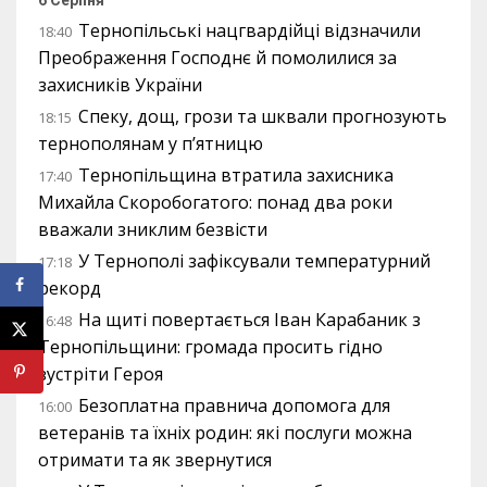
6 Серпня
Тернопільські нацгвардійці відзначили
18:40
Преображення Господнє й помолилися за
захисників України
Спеку, дощ, грози та шквали прогнозують
18:15
тернополянам у п’ятницю
Тернопільщина втратила захисника
17:40
Михайла Скоробогатого: понад два роки
вважали зниклим безвісти
У Тернополі зафіксували температурний
17:18
рекорд
На щиті повертається Іван Карабаник з
16:48
Тернопільщини: громада просить гідно
зустріти Героя
Безоплатна правнича допомога для
16:00
ветеранів та їхніх родин: які послуги можна
отримати та як звернутися