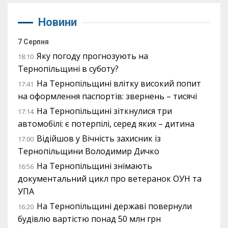
Новини
7 Серпня
Яку погоду прогнозують на
18:10
Тернопільщині в суботу?
На Тернопільщині влітку високий попит
17:41
на оформлення паспортів: звернень – тисячі
На Тернопільщині зіткнулися три
17:14
автомобілі: є потерпілі, серед яких – дитина
Відійшов у Вічність захисник із
17:00
Тернопільщини Володимир Дичко
На Тернопільщині знімають
16:56
документальний цикл про ветеранок ОУН та
УПА
На Тернопільщині державі повернули
16:20
будівлю вартістю понад 50 млн грн