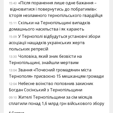
«Після поранення лише одне бажання –
15:43
відновитися і повернутись до побратимів»:
історія незламного тернопільського гвардійця
Скільки на Тернопільщині випадків
15:11
домашнього насильства і як карають
У Тернополі відбудуться установчі збори
15:09
асоціації нащадків українських жертв
польських репресій
Чоловіка, який зник безвісти на
13:30
Тернопільщині, знайшли мертвим
Звання «Почесний громадянин міста
13:04
Тернополя» присвоєно 15 мешканцям громади
Небесне воїнство поповнив захисник
12:04
Богдан Сосінський з Тернопільщини
Жителі Тернопільщини за сім місяців
09:10
сплатили понад 1,6 млрд грн військового збору