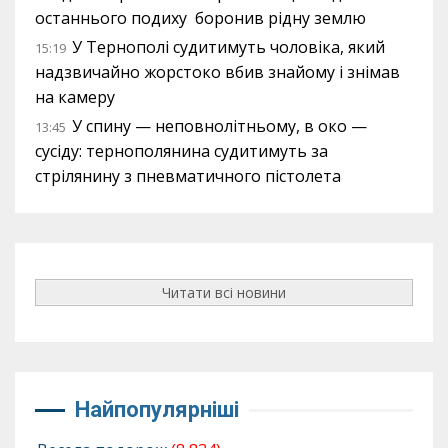
останнього подиху боронив рідну землю
У Тернополі судитимуть чоловіка, який
15:19
надзвичайно жорстоко вбив знайому і знімав
на камеру
У спину — неповнолітньому, в око —
13:45
сусіду: тернополянина судитимуть за
стрілянину з пневматичного пістолета
Читати всі новини
Найпопулярніші