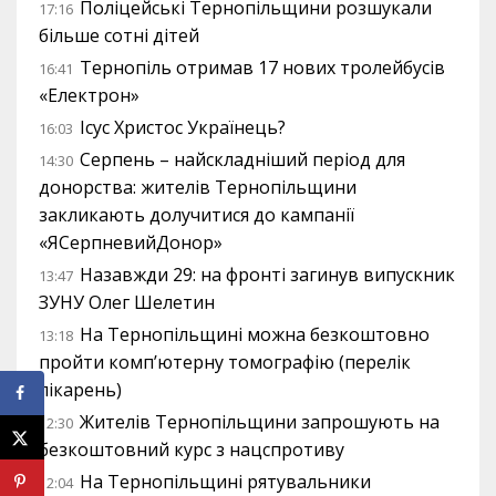
Поліцейські Тернопільщини розшукали
17:16
більше сотні дітей
Тернопіль отримав 17 нових тролейбусів
16:41
«Електрон»
Ісус Христос Українець?
16:03
Серпень – найскладніший період для
14:30
донорства: жителів Тернопільщини
закликають долучитися до кампанії
«ЯСерпневийДонор»
Назавжди 29: на фронті загинув випускник
13:47
ЗУНУ Олег Шелетин
На Тернопільщині можна безкоштовно
13:18
пройти комп’ютерну томографію (перелік
лікарень)
Жителів Тернопільщини запрошують на
12:30
безкоштовний курс з нацспротиву
На Тернопільщині рятувальники
12:04