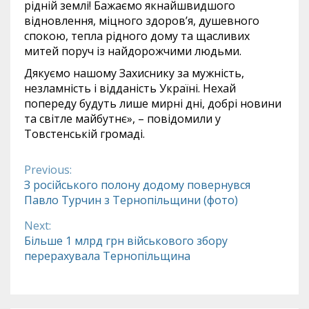
рідній землі! Бажаємо якнайшвидшого
відновлення, міцного здоров’я, душевного
спокою, тепла рідного дому та щасливих
митей поруч із найдорожчими людьми.
Дякуємо нашому Захиснику за мужність,
незламність і відданість Україні. Нехай
попереду будуть лише мирні дні, добрі новини
та світле майбутнє», – повідомили у
Товстенській громаді.
Previous:
Continue
З російського полону додому повернувся
Павло Турчин з Тернопільщини (фото)
Reading
Next:
Більше 1 млрд грн військового збору
перерахувала Тернопільщина