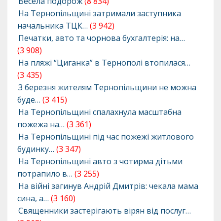
Весела подорож
(8 834)
На Тернопільщині затримали заступника
начальника ТЦК…
(3 942)
Печатки, авто та чорнова бухгалтерія: на…
(3 908)
На пляжі “Циганка” в Тернополі втопилася…
(3 435)
З березня жителям Тернопільщини не можна
буде…
(3 415)
На Тернопільщині спалахнула масштабна
пожежа на…
(3 361)
На Тернопільщині під час пожежі житлового
будинку…
(3 347)
На Тернопільщині авто з чотирма дітьми
потрапило в…
(3 255)
На війні загинув Андрій Дмитрів: чекала мама
сина, а…
(3 160)
Священники застерігають вірян від послуг…