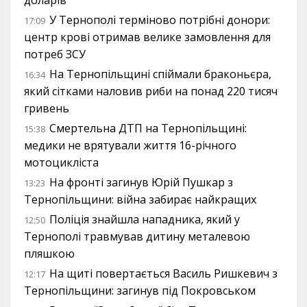
доларів
У Тернополі терміново потрібні донори:
17:09
центр крові отримав велике замовлення для
потреб ЗСУ
На Тернопільщині спіймали браконьєра,
16:34
який сітками наловив риби на понад 220 тисяч
гривень
Смертельна ДТП на Тернопільщині:
15:38
медики не врятували життя 16-річного
мотоцикліста
На фронті загинув Юрій Пушкар з
13:23
Тернопільщини: війна забирає найкращих
Поліція знайшла нападника, який у
12:50
Тернополі травмував дитину металевою
пляшкою
На щиті повертається Василь Ришкевич з
12:17
Тернопільщини: загинув під Покровськом