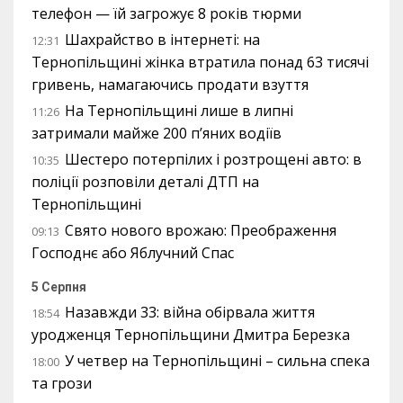
телефон — їй загрожує 8 років тюрми
Шахрайство в інтернеті: на
12:31
Тернопільщині жінка втратила понад 63 тисячі
гривень, намагаючись продати взуття
На Тернопільщині лише в липні
11:26
затримали майже 200 п’яних водіїв
Шестеро потерпілих і розтрощені авто: в
10:35
поліції розповіли деталі ДТП на
Тернопільщині
Свято нового врожаю: Преображення
09:13
Господнє або Яблучний Спас
5 Серпня
Назавжди 33: війна обірвала життя
18:54
уродженця Тернопільщини Дмитра Березка
У четвер на Тернопільщині – сильна спека
18:00
та грози