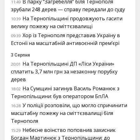
В парку “Загребелля” біля Тернополя
11:49
зрубали 248 дерев — справу передали до суду
На Тернопільщині продовжують гасити
10:39
велику пожежу на сміттєзвалищі
Хор із Тернополя представив Україну в
09:39
Естонії на масштабній антивоєнній прем’єрі
3 Серпня
На Тернопільщині ДП «Ліси України»
20:01
сплатить 3,7 млн грн за незаконну порубку
дерев
На Сумщині загинув Василь Романюк з
18:02
Тернопільщини: був оператором БпЛА
У поліції розповіли, що могло спричинити
16:28
масштабну пожежу на сміттєзвалищі біля
Тернополя
Небесне воїнство поповнив захисник
15:29
Богдан Мартинюк з Тернопільщини: до