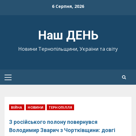
Skip
6 Серпня, 2026
to
content
Наш ДЕНЬ
Новини Тернопільщини, України та світу
Primary
Menu
ВІЙНА
НОВИНИ
ТЕРНОПІЛЛЯ
З російського полону повернувся
Володимир Зварич з Чортківщини: довгі