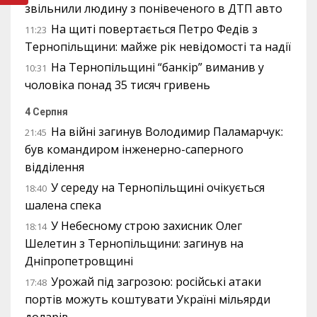
звільнили людину з понівеченого в ДТП авто
На щиті повертається Петро Федів з
11:23
Тернопільщини: майже рік невідомості та надії
На Тернопільщині “банкір” виманив у
10:31
чоловіка понад 35 тисяч гривень
4 Серпня
На війні загинув Володимир Паламарчук:
21:45
був командиром інженерно-саперного
відділення
У середу на Тернопільщині очікується
18:40
шалена спека
У Небесному строю захисник Олег
18:14
Шелетин з Тернопільщини: загинув на
Дніпропетровщині
Урожай під загрозою: російські атаки
17:48
портів можуть коштувати Україні мільярди