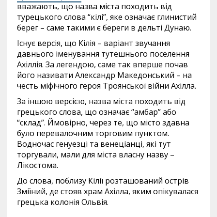
вважають, що назва міста походить від
турецького слова “кілі”, яке означає глинистий
берег – саме такими є береги в дельті Дунаю.
Існує версія, що Кілія – варіант звучання
давнього іменування тутешнього поселення
Ахіллія. За легендою, саме так вперше почав
його називати Александр Македонський – на
честь міфічного героя Троянської війни Ахілла.
За іншою версією, назва міста походить від
грецького слова, що означає “амбар” або
“склад”. Ймовірно, через те, що місто здавна
було перевалочним торговим пунктом.
Водночас генуезці та венеціанці, які тут
торгували, мали для міста власну назву –
Лікостома.
До слова, поблизу Кілії розташований острів
Зміїний, де стояв храм Ахілла, яким опікувалася
грецька колонія Ольвія.