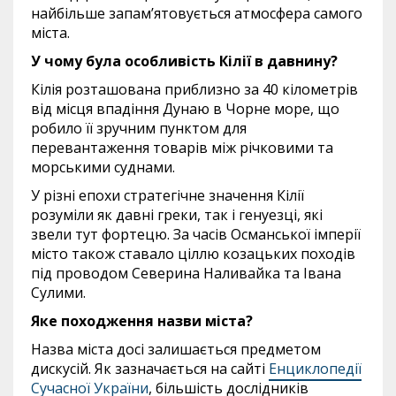
найбільше запам’ятовується атмосфера самого
міста.
У чому була особливість Кілії в давнину?
Кілія розташована приблизно за 40 кілометрів
від місця впадіння Дунаю в Чорне море, що
робило її зручним пунктом для
перевантаження товарів між річковими та
морськими суднами.
У різні епохи стратегічне значення Кілії
розуміли як давні греки, так і генуезці, які
звели тут фортецю. За часів Османської імперії
місто також ставало ціллю козацьких походів
під проводом Северина Наливайка та Івана
Сулими.
Яке походження назви міста?
Назва міста досі залишається предметом
дискусій. Як зазначається на сайті
Енциклопедії
Сучасної України
, більшість дослідників