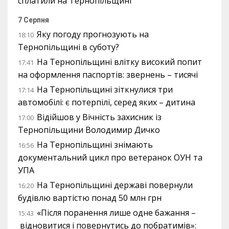
сплатили на Тернопільщині
7 Серпня
Яку погоду прогнозують на
18:10
Тернопільщині в суботу?
На Тернопільщині влітку високий попит
17:41
на оформлення паспортів: звернень – тисячі
На Тернопільщині зіткнулися три
17:14
автомобілі: є потерпілі, серед яких – дитина
Відійшов у Вічність захисник із
17:00
Тернопільщини Володимир Дичко
На Тернопільщині знімають
16:56
документальний цикл про ветеранок ОУН та
УПА
На Тернопільщині державі повернули
16:20
будівлю вартістю понад 50 млн грн
«Після поранення лише одне бажання –
15:43
відновитися і повернутись до побратимів»: