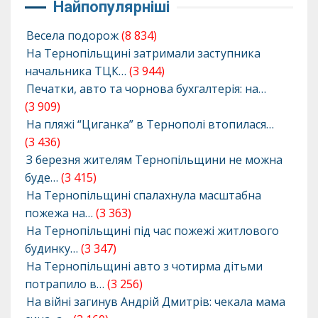
Найпопулярніші
Весела подорож
(8 834)
На Тернопільщині затримали заступника
начальника ТЦК…
(3 944)
Печатки, авто та чорнова бухгалтерія: на…
(3 909)
На пляжі “Циганка” в Тернополі втопилася…
(3 436)
З березня жителям Тернопільщини не можна
буде…
(3 415)
На Тернопільщині спалахнула масштабна
пожежа на…
(3 363)
На Тернопільщині під час пожежі житлового
будинку…
(3 347)
На Тернопільщині авто з чотирма дітьми
потрапило в…
(3 256)
На війні загинув Андрій Дмитрів: чекала мама