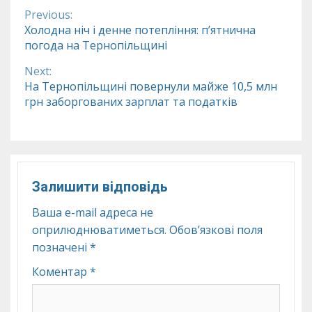
Previous:
Continue
Холодна ніч і денне потепління: п’ятнична
погода на Тернопільщині
Reading
Next:
На Тернопільщині повернули майже 10,5 млн
грн заборгованих зарплат та податків
Залишити відповідь
Ваша e-mail адреса не
оприлюднюватиметься.
Обов’язкові поля
позначені
*
Коментар
*