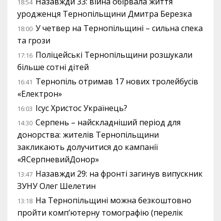
Назавжди 33: війна обірвала життя
18:54
уродженця Тернопільщини Дмитра Березка
У четвер на Тернопільщині – сильна спека
18:00
та грози
Поліцейські Тернопільщини розшукали
17:16
більше сотні дітей
Тернопіль отримав 17 нових тролейбусів
16:41
«Електрон»
Ісус Христос Українець?
16:03
Серпень – найскладніший період для
14:30
донорства: жителів Тернопільщини
закликають долучитися до кампанії
«ЯСерпневийДонор»
Назавжди 29: на фронті загинув випускник
13:47
ЗУНУ Олег Шелетин
На Тернопільщині можна безкоштовно
13:18
пройти комп’ютерну томографію (перелік