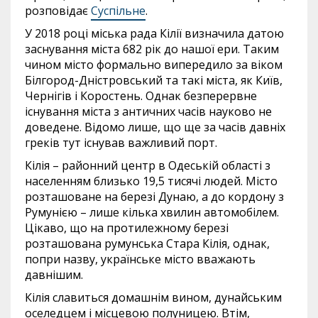
розповідає
Суспільне
.
У 2018 році міська рада Кілії визначила датою
заснування міста 682 рік до нашої ери. Таким
чином місто формально випередило за віком
Білгород-Дністровський та такі міста, як Київ,
Чернігів і Коростень. Однак безперервне
існування міста з античних часів науково не
доведене. Відомо лише, що ще за часів давніх
греків тут існував важливий порт.
Кілія – районний центр в Одеській області з
населенням близько 19,5 тисячі людей. Місто
розташоване на березі Дунаю, а до кордону з
Румунією – лише кілька хвилин автомобілем.
Цікаво, що на протилежному березі
розташована румунська Стара Кілія, однак,
попри назву, українське місто вважають
давнішим.
Кілія славиться домашнім вином, дунайським
оселедцем і місцевою полуницею. Втім,