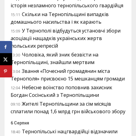
історія незламного тернопільського гвардійця
Скільки на Тернопільщині випадків
15:11
домашнього насильства і як карають
У Тернополі відбудуться установчі збори
15:09
асоціації нащадків українських жертв
польських репресій
Чоловіка, який зник безвісти на
13:30
Тернопільщині, знайшли мертвим
Звання «Почесний громадянин міста
13:04
Тернополя» присвоєно 15 мешканцям громади
Небесне воїнство поповнив захисник
12:04
Богдан Сосінський з Тернопільщини
Жителі Тернопільщини за сім місяців
09:10
сплатили понад 1,6 млрд грн військового збору
6 Серпня
Тернопільські нацгвардійці відзначили
18:40