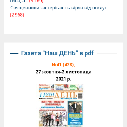
сина, а…
(3 160)
Священники застерігають вірян від послуг…
(2 968)
Газета “Наш ДЕНЬ” в pdf
№41 (428),
27 жовтня-2 листопада
2021 р.