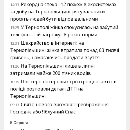
Рекордна спека і 12 пожеж в екосистемах
14:33
за добу на Тернопільщині: рятувальники
просять людей бути відповідальними
У Тернополі жінка спокусилась на забутий
13:25
телефон — їй загрожує 8 років тюрми
Шахрайство в інтернеті: на
12:31
Тернопільщині жінка втратила понад 63 тисячі
гривень, намагаючись продати взуття
На Тернопільщині лише в липні
11:26
затримали майже 200 п’яних водіїв
Шестеро потерпілих і розтрощені авто: в
10:35
поліції розповіли деталі ДТП на
Тернопільщині
Свято нового врожаю: Преображення
09:13
Господнє або Яблучний Спас
5 Серпня