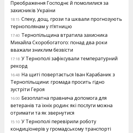
Преображення Господнє й помолилися за
захисників України
Спеку, дощ, грози та шквали прогнозують
18:15
тернополянам у п’ятницю
Тернопільщина втратила захисника
17:40
Михайла Скоробогатого: понад два роки
вважали зниклим безвісти
У Тернополі зафіксували температурний
17:18
рекорд
На щиті повертається Іван Карабаник з
16:48
Тернопільщини: громада просить гідно
зустріти Героя
Безоплатна правнича допомога для
16:00
ветеранів та їхніх родин: які послуги можна
отримати та як звернутися
У Тернополі перевірили роботу
15:10
кондиціонерів у громадському транспорті