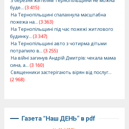
З березня жителям Тернопільщини не можна
буде…
(3 415)
На Тернопільщині спалахнула масштабна
пожежа на…
(3 363)
На Тернопільщині під час пожежі житлового
будинку…
(3 347)
На Тернопільщині авто з чотирма дітьми
потрапило в…
(3 255)
На війні загинув Андрій Дмитрів: чекала мама
сина, а…
(3 160)
Священники застерігають вірян від послуг…
(2 968)
Газета “Наш ДЕНЬ” в pdf