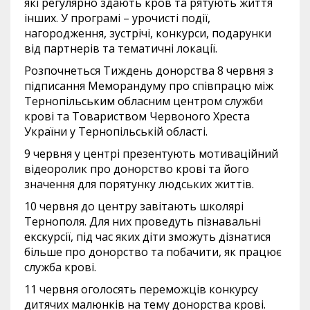
які регулярно здають кров та рятують життя
інших. У програмі – урочисті події,
нагородження, зустрічі, конкурси, подарунки
від партнерів та тематичні локації.
Розпочнеться Тиждень донорства 8 червня з
підписання Меморандуму про співпрацю між
Тернопільським обласним центром служби
крові та Товариством Червоного Хреста
України у Тернопільській області.
9 червня у центрі презентують мотиваційний
відеоролик про донорство крові та його
значення для порятунку людських життів.
10 червня до центру завітають школярі
Тернополя. Для них проведуть пізнавальні
екскурсії, під час яких діти зможуть дізнатися
більше про донорство та побачити, як працює
служба крові.
11 червня оголосять переможців конкурсу
дитячих малюнків на тему донорства крові.