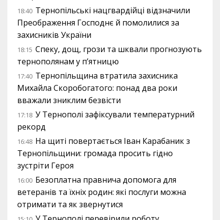
Тернопільські нацгвардійці відзначили
18:40
Преображення Господнє й помолилися за
захисників України
Спеку, дощ, грози та шквали прогнозують
18:15
тернополянам у п’ятницю
Тернопільщина втратила захисника
17:40
Михайла Скоробогатого: понад два роки
вважали зниклим безвісти
У Тернополі зафіксували температурний
17:18
рекорд
На щиті повертається Іван Карабаник з
16:48
Тернопільщини: громада просить гідно
зустріти Героя
Безоплатна правнича допомога для
16:00
ветеранів та їхніх родин: які послуги можна
отримати та як звернутися
У Тернополі перевірили роботу
15:10