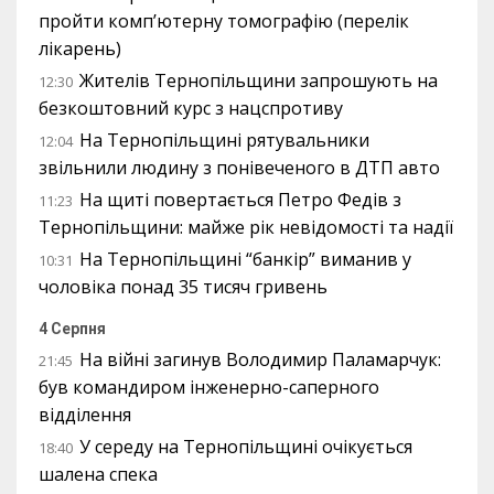
пройти комп’ютерну томографію (перелік
лікарень)
Жителів Тернопільщини запрошують на
12:30
безкоштовний курс з нацспротиву
На Тернопільщині рятувальники
12:04
звільнили людину з понівеченого в ДТП авто
На щиті повертається Петро Федів з
11:23
Тернопільщини: майже рік невідомості та надії
На Тернопільщині “банкір” виманив у
10:31
чоловіка понад 35 тисяч гривень
4 Серпня
На війні загинув Володимир Паламарчук:
21:45
був командиром інженерно-саперного
відділення
У середу на Тернопільщині очікується
18:40
шалена спека