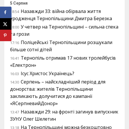
5 Серпня
Назавжди 33: війна обірвала життя
18:54
уродженця Тернопільщини Дмитра Березка
У четвер на Тернопільщині – сильна спека
18:00
та грози
Поліцейські Тернопільщини розшукали
17:16
більше сотні дітей
Тернопіль отримав 17 нових тролейбусів
16:41
«Електрон»
Ісус Христос Українець?
16:03
Серпень – найскладніший період для
14:30
донорства: жителів Тернопільщини
закликають долучитися до кампанії
«ЯСерпневийДонор»
Назавжди 29: на фронті загинув випускник
13:47
ЗУНУ Олег Шелетин
На Тернопільщині можна безкоштовно
13:18