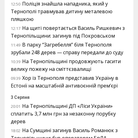
Поліція знайшла нападника, який у
12:50
Тернополі травмував дитину металевою
пляшкою
На щиті повертається Василь Ришкевич з
12:17
Тернопільщини: загинув під Покровськом
В парку “Загребелля” біля Тернополя
11:49
зрубали 248 дерев — справу передали до суду
На Тернопільщині продовжують гасити
10:39
велику пожежу на сміттєзвалищі
Хор із Тернополя представив Україну в
09:39
Естонії на масштабній антивоєнній прем’єрі
3 Серпня
На Тернопільщині ДП «Ліси України»
20:01
сплатить 3,7 млн грн за незаконну порубку
дерев
На Сумщині загинув Василь Романюк з
18:02
Тернопільщини: був оператором БпЛА