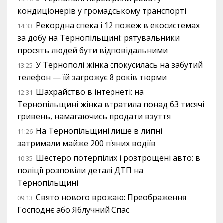
кондиціонерів у громадському транспорті
Рекордна спека і 12 пожеж в екосистемах
14:33
за добу на Тернопільщині: рятувальники
просять людей бути відповідальними
У Тернополі жінка спокусилась на забутий
13:25
телефон — їй загрожує 8 років тюрми
Шахрайство в інтернеті: на
12:31
Тернопільщині жінка втратила понад 63 тисячі
гривень, намагаючись продати взуття
На Тернопільщині лише в липні
11:26
затримали майже 200 п’яних водіїв
Шестеро потерпілих і розтрощені авто: в
10:35
поліції розповіли деталі ДТП на
Тернопільщині
Свято нового врожаю: Преображення
09:13
Господнє або Яблучний Спас