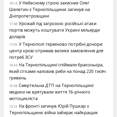
У Небесному строю захисник Олег
18:14
Шелетин з Тернопільщини: загинув на
Дніпропетровщині
Урожай під загрозою: російські атаки
17:48
портів можуть коштувати Україні мільярди
доларів
У Тернополі терміново потрібні донори:
17:09
центр крові отримав велике замовлення для
потреб ЗСУ
На Тернопільщині спіймали браконьєра,
16:34
який сітками наловив риби на понад 220 тисяч
гривень
Смертельна ДТП на Тернопільщині:
15:38
медики не врятували життя 16-річного
мотоцикліста
На фронті загинув Юрій Пушкар з
13:23
Тернопільщини: війна забирає найкращих