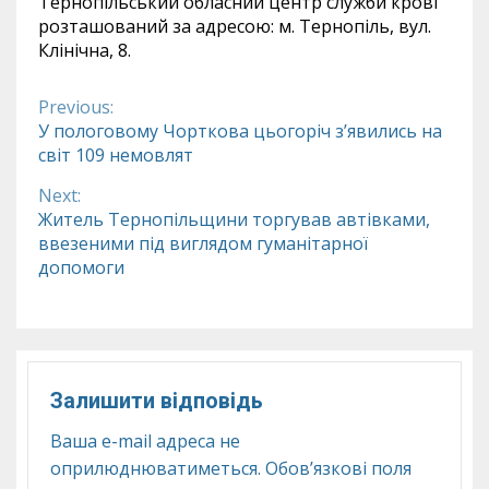
Тернопільський обласний центр служби крові
розташований за адресою: м. Тернопіль, вул.
Клінічна, 8.
Previous:
Continue
У пологовому Чорткова цьогоріч з’явились на
світ 109 немовлят
Reading
Next:
Житель Тернопільщини торгував автівками,
ввезеними під виглядом гуманітарної
допомоги
Залишити відповідь
Ваша e-mail адреса не
оприлюднюватиметься.
Обов’язкові поля