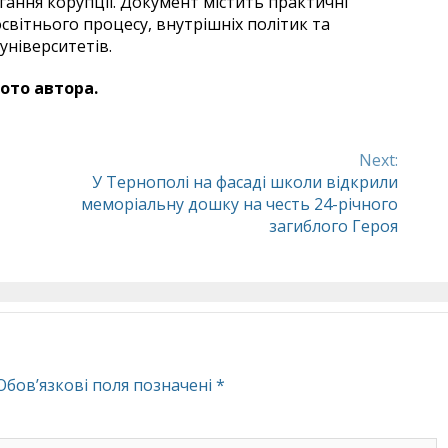
ання корупції. Документ містить практичні
освітнього процесу, внутрішніх політик та
університетів.
ото автора.
Next:
У Тернополі на фасаді школи відкрили
меморіальну дошку на честь 24-річного
загиблого Героя
Обов’язкові поля позначені
*