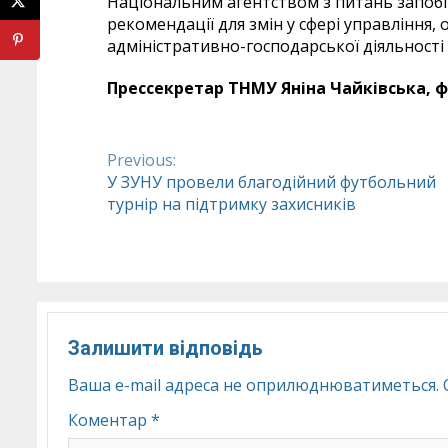
Національним агентством з питань запобіг
рекомендації для змін у сфері управління, 
адміністративно-господарської діяльності 
Прессекретар ТНМУ Яніна Чайківська, ф
Previous:
Continue
У ЗУНУ провели благодійний футбольний
турнір на підтримку захисників
Reading
Залишити відповідь
Ваша e-mail адреса не оприлюднюватиметься.
Коментар
*