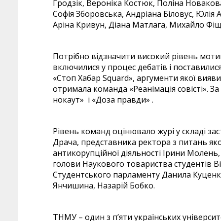
Гродзік, Вероніка Костюк, Поліна Новаков
Софія Зборовська, Андріана Біловус, Юлія 
Аріна Кривун, Діана Матлага, Михайло Фіщ
Потрібно відзначити високий рівень мотив
включилися у процес дебатів і поставилис
«Стоп Хабар Squard», аргументи якої вияв
отримала команда «Реанімація совісті». 
нокаут» і «Доза правди» .
Рівень команд оцінювало журі у складі за
Драча, представника ректора з питань якос
антикорупційної діяльності Ірини Молень,
голови Наукового товариства студентів Ві
Студентського парламенту Данила Куценк
Янчишина, Назарій Бобко.
ТНМУ – один з п’яти українських університ