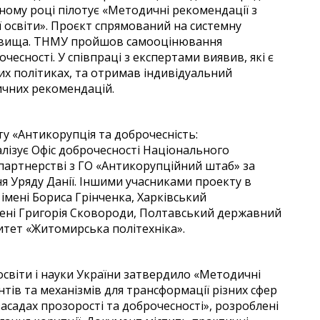
ному році пілотує «Методичні рекомендації з
 освіти». Проєкт спрямований на системну
овища. ТНМУ пройшов самооцінювання
есності. У співпраці з експертами виявив, які є
их політиках, та отримав індивідуальний
дичних рекомендацій.
ту «Антикорупція та доброчесність:
лізує Офіс доброчесності Національного
 партнерстві з ГО «Антикорупційний штаб» за
я Уряду Данії. Іншими учасниками проекту в
 імені Бориса Грінченка, Харківський
мені Григорія Сковороди, Полтавський державний
итет «Житомирська політехніка».
 освіти і науки України затвердило «Методичні
тів та механізмів для трансформації різних сфер
асадах прозорості та доброчесності», розроблені