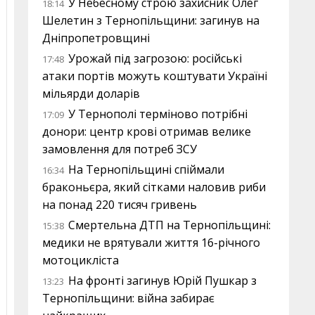
У Небесному строю захисник Олег
18:14
Шелетин з Тернопільщини: загинув на
Дніпропетровщині
Урожай під загрозою: російські
17:48
атаки портів можуть коштувати Україні
мільярди доларів
У Тернополі терміново потрібні
17:09
донори: центр крові отримав велике
замовлення для потреб ЗСУ
На Тернопільщині спіймали
16:34
браконьєра, який сітками наловив риби
на понад 220 тисяч гривень
Смертельна ДТП на Тернопільщині:
15:38
медики не врятували життя 16-річного
мотоцикліста
На фронті загинув Юрій Пушкар з
13:23
Тернопільщини: війна забирає