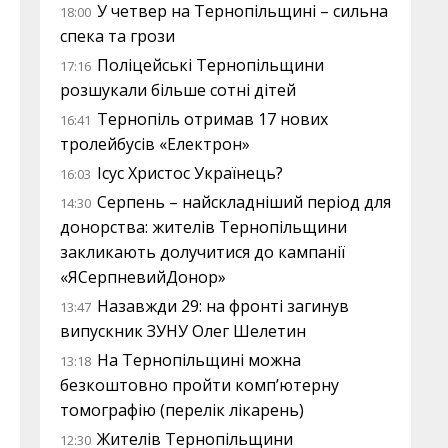
У четвер на Тернопільщині – сильна
18:00
спека та грози
Поліцейські Тернопільщини
17:16
розшукали більше сотні дітей
Тернопіль отримав 17 нових
16:41
тролейбусів «Електрон»
Ісус Христос Українець?
16:03
Серпень – найскладніший період для
14:30
донорства: жителів Тернопільщини
закликають долучитися до кампанії
«ЯСерпневийДонор»
Назавжди 29: на фронті загинув
13:47
випускник ЗУНУ Олег Шелетин
На Тернопільщині можна
13:18
безкоштовно пройти комп’ютерну
томографію (перелік лікарень)
Жителів Тернопільщини
12:30