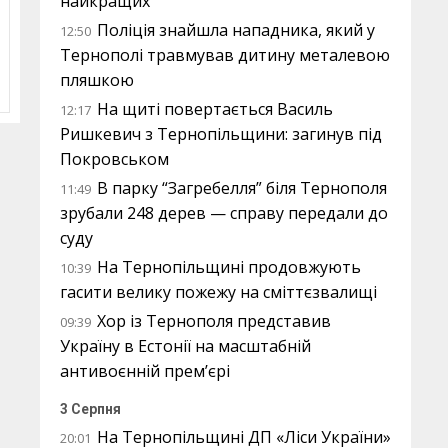
найкращих
Поліція знайшла нападника, який у
12:50
Тернополі травмував дитину металевою
пляшкою
На щиті повертається Василь
12:17
Ришкевич з Тернопільщини: загинув під
Покровськом
В парку “Загребелля” біля Тернополя
11:49
зрубали 248 дерев — справу передали до
суду
На Тернопільщині продовжують
10:39
гасити велику пожежу на сміттєзвалищі
Хор із Тернополя представив
09:39
Україну в Естонії на масштабній
антивоєнній прем’єрі
3 Серпня
На Тернопільщині ДП «Ліси України»
20:01