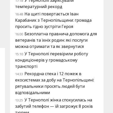
У Тернополі зафіксували
17:18
температурний рекорд
На щиті повертається Іван
16:48
Карабаник з Тернопільщини: громада
просить гідно зустріти Героя
Безоплатна правнича допомога для
16:00
ветеранів та їхніх родин: які послуги
можна отримати та як звернутися
У Тернополі перевірили роботу
15:10
кондиціонерів у громадському
транспорті
Рекордна спека і 12 пожеж в
14:33
екосистемах за добу на Тернопільщині:
рятувальники просять людей бути
відповідальними
У Тернополі жінка спокусилась на
13:25
забутий телефон — їй загрожує 8 років
тюрми