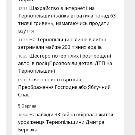
Шахрайство в інтернеті: на
12:31
Тернопільщині жінка втратила понад 63
тисячі гривень, намагаючись продати
взуття
На Тернопільщині лише в липні
11:26
затримали майже 200 п’яних водіїв
Шестеро потерпілих і розтрощені
10:35
авто: в поліції розповіли деталі ДТП на
Тернопільщині
Свято нового врожаю:
09:13
Преображення Господнє або Яблучний
Спас
5 Серпня
Назавжди 33: війна обірвала життя
18:54
уродженця Тернопільщини Дмитра
Березка