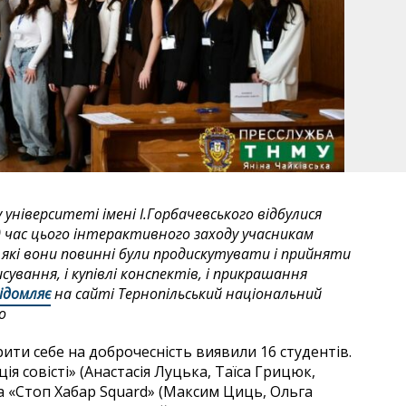
університеті імені І.Горбачевського відбулися
 час цього інтерактивного заходу учасникам
які вони повинні були продискутувати і прийняти
сування, і купівлі конспектів, і прикрашання
ідомляє
на сайті Тернопільський національний
о
ити себе на доброчесність виявили 16 студентів.
я совісті» (Анастасія Луцька, Таїса Грицюк,
а «Стоп Хабар Squard» (Максим Циць, Ольга