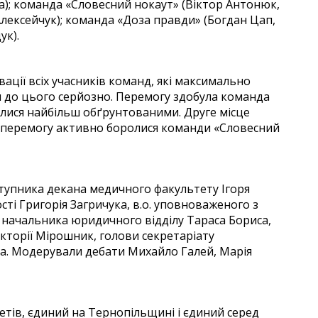
а); команда «Словесний нокаут» (Віктор Антонюк,
Алексейчук); команда «Доза правди» (Богдан Цап,
ук).
ації всіх учасників команд, які максимально
я до цього серйозно. Перемогу здобула команда
илися найбільш обґрунтованими. Друге місце
За перемогу активно боролися команди «Словесний
ступника декана медичного факультету Ігоря
ті Григорія Загричука, в.о. уповноваженого з
 начальника юридичного відділу Тараса Бориса,
кторії Мірошник, голови секретаріату
а. Модерували дебати Михайло Галей, Марія
етів, єдиний на Тернопільщині і єдиний серед