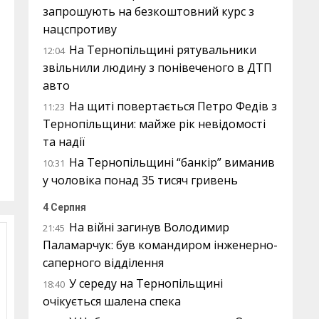
запрошують на безкоштовний курс з
нацспротиву
На Тернопільщині рятувальники
12:04
звільнили людину з понівеченого в ДТП
авто
На щиті повертається Петро Федів з
11:23
Тернопільщини: майже рік невідомості
та надії
На Тернопільщині “банкір” виманив
10:31
у чоловіка понад 35 тисяч гривень
4 Серпня
На війні загинув Володимир
21:45
Паламарчук: був командиром інженерно-
саперного відділення
У середу на Тернопільщині
18:40
очікується шалена спека