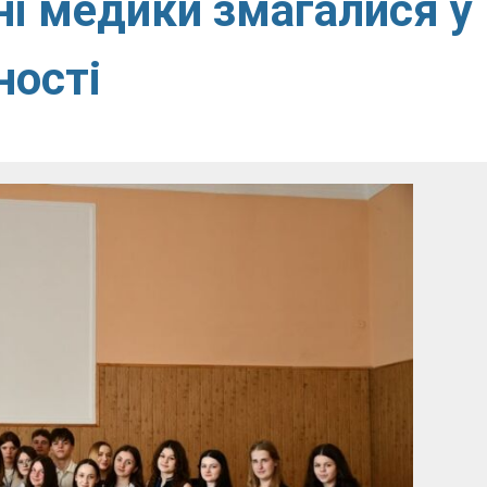
ні медики змагалися у
ності