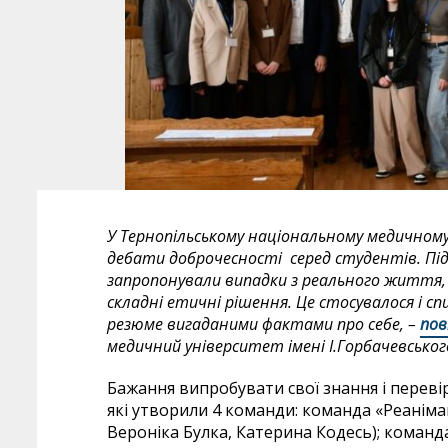
У Тернопільському національному медичному 
дебати доброчесності серед студентів. Під
запропонували випадки з реального життя, 
складні етичні рішення. Це стосувалося і спи
резюме вигаданими фактами про себе, –
пов
медичний університет імені І.Горбачевськог
Бажання випробувати свої знання і перевір
які утворили 4 команди: команда «Реанімаці
Вероніка Булка, Катерина Кодесь); команд