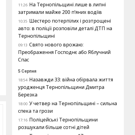
На Тернопільщині лише в липні
11:26
затримали майже 200 п’яних водіїв
Шестеро потерпілих і розтрощені
10:35
авто: в поліції розповіли деталі ДТП на
Тернопільщині
Свято нового врожаю:
09:13
Преображення Господнє або Яблучний
Спас
5 Серпня
Назавжди 33: війна обірвала життя
18:54
уродженця Тернопільщини Дмитра
Березка
У четвер на Тернопільщині – сильна
18:00
спека та грози
Поліцейські Тернопільщини
17:16
розшукали більше сотні дітей