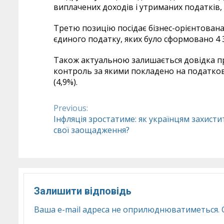
виплачених доходів і утриманих податків,
Третю позицію посідає бізнес-орієнтована 
єдиного податку, яких було сформовано 4 
Також актуальною залишається довідка про
контроль за якими покладено на податкові
(4,9%).
Previous:
Continue
Інфляція зростатиме: як українцям захисти
свої заощадження?
Reading
Залишити відповідь
Ваша e-mail адреса не оприлюднюватиметься.