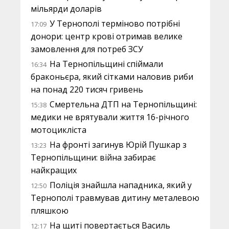
мільярди доларів
У Тернополі терміново потрібні
17:09
донори: центр крові отримав велике
замовлення для потреб ЗСУ
На Тернопільщині спіймали
16:34
браконьєра, який сітками наловив риби
на понад 220 тисяч гривень
Смертельна ДТП на Тернопільщині:
15:38
медики не врятували життя 16-річного
мотоцикліста
На фронті загинув Юрій Пушкар з
13:23
Тернопільщини: війна забирає
найкращих
Поліція знайшла нападника, який у
12:50
Тернополі травмував дитину металевою
пляшкою
На щиті повертається Василь
12:17