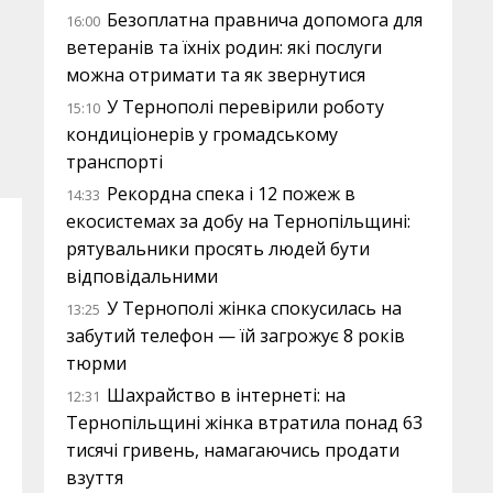
Безоплатна правнича допомога для
16:00
ветеранів та їхніх родин: які послуги
можна отримати та як звернутися
У Тернополі перевірили роботу
15:10
кондиціонерів у громадському
транспорті
Рекордна спека і 12 пожеж в
14:33
екосистемах за добу на Тернопільщині:
рятувальники просять людей бути
відповідальними
У Тернополі жінка спокусилась на
13:25
забутий телефон — їй загрожує 8 років
тюрми
Шахрайство в інтернеті: на
12:31
Тернопільщині жінка втратила понад 63
тисячі гривень, намагаючись продати
взуття