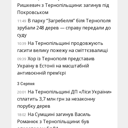
Ришкевич з Тернопільщини: загинув під
Покровськом
В парку “Загребелля” біля Тернополя
11:49
зрубали 248 дерев — справу передали до
суду
На Тернопільщині продовжують
10:39
гасити велику пожежу на сміттєзвалищі
Хор із Тернополя представив
09:39
Україну в Естонії на масштабній
антивоєнній прем’єрі
3 Серпня
На Тернопільщині ДП «Ліси України»
20:01
сплатить 3,7 млн грн за незаконну
порубку дерев
На Сумщині загинув Василь
18:02
Романюк з Тернопільщини: був