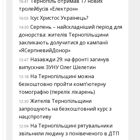
Тернопіль отримав 17 нових
16:41
тролейбусів «Електрон»
Ісус Христос Українець?
16:03
Серпень – найскладніший період для
14:30
донорства: жителів Тернопільщини
закликають долучитися до кампанії
«ЯСерпневийДонор»
Назавжди 29: на фронті загинув
13:47
випускник ЗУНУ Олег Шелетин
На Тернопільщині можна
13:18
безкоштовно пройти комп’ютерну
томографію (перелік лікарень)
Жителів Тернопільщини
12:30
запрошують на безкоштовний курс з
нацспротиву
На Тернопільщині рятувальники
12:04
звільнили людину з понівеченого в ДТП