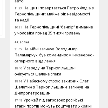
авто
На щиті повертається Петро Федів з
11:23
Тернопільщини: майже рік невідомості
та надії
На Тернопільщині “банкір” виманив
10:31
у чоловіка понад 35 тисяч гривень
4 Серпня
На війні загинув Володимир
21:45
Паламарчук: був командиром інженерно-
саперного відділення
У середу на Тернопільщині
18:40
очікується шалена спека
У Небесному строю захисник Олег
18:14
Шелетин з Тернопільщини: загинув на
Дніпропетровщині
Урожай під загрозою: російські
17:48
атаки портів можуть коштувати Україні