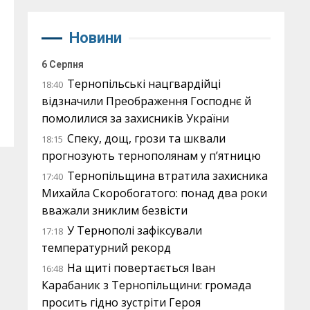
Новини
6 Серпня
Тернопільські нацгвардійці
18:40
відзначили Преображення Господнє й
помолилися за захисників України
Спеку, дощ, грози та шквали
18:15
прогнозують тернополянам у п’ятницю
Тернопільщина втратила захисника
17:40
Михайла Скоробогатого: понад два роки
вважали зниклим безвісти
У Тернополі зафіксували
17:18
температурний рекорд
На щиті повертається Іван
16:48
Карабаник з Тернопільщини: громада
просить гідно зустріти Героя