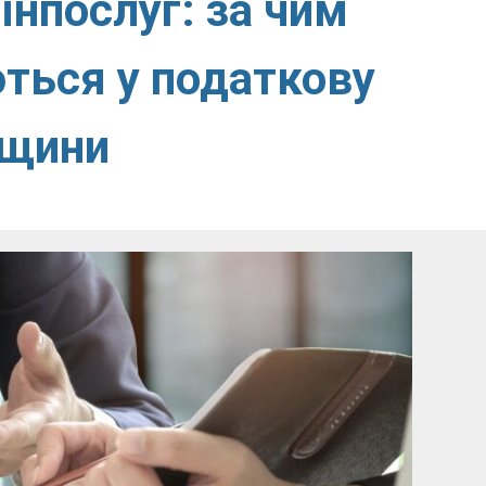
інпослуг: за чим
ться у податкову
ьщини