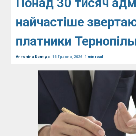
Понад 30 тисяч адм
найчастіше звертаю
платники Тернопіл
Антоніна Коляда
16 Травня, 2026
1 min read