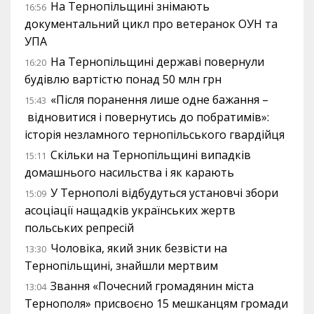
На Тернопільщині знімають
16:56
документальний цикл про ветеранок ОУН та
УПА
На Тернопільщині державі повернули
16:20
будівлю вартістю понад 50 млн грн
«Після поранення лише одне бажання –
15:43
відновитися і повернутись до побратимів»:
історія незламного тернопільського гвардійця
Скільки на Тернопільщині випадків
15:11
домашнього насильства і як карають
У Тернополі відбудуться установчі збори
15:09
асоціації нащадків українських жертв
польських репресій
Чоловіка, який зник безвісти на
13:30
Тернопільщині, знайшли мертвим
Звання «Почесний громадянин міста
13:04
Тернополя» присвоєно 15 мешканцям громади