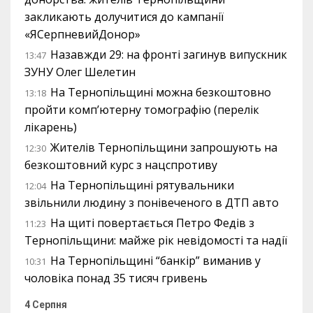
закликають долучитися до кампанії
«ЯСерпневийДонор»
Назавжди 29: на фронті загинув випускник
13:47
ЗУНУ Олег Шелетин
На Тернопільщині можна безкоштовно
13:18
пройти комп’ютерну томографію (перелік
лікарень)
Жителів Тернопільщини запрошують на
12:30
безкоштовний курс з нацспротиву
На Тернопільщині рятувальники
12:04
звільнили людину з понівеченого в ДТП авто
На щиті повертається Петро Федів з
11:23
Тернопільщини: майже рік невідомості та надії
На Тернопільщині “банкір” виманив у
10:31
чоловіка понад 35 тисяч гривень
4 Серпня