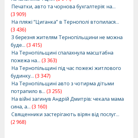
Печатки, авто та чорнова бухгалтерія: на…
(3 909)
На пляжі “Циганка” в Тернополі втопилася…
(3 436)
З березня жителям Тернопільщини не можна
буде…
(3 415)
На Тернопільщині спалахнула масштабна
пожежа на…
(3 363)
На Тернопільщині під час пожежі житлового
будинку…
(3 347)
На Тернопільщині авто з чотирма дітьми
потрапило в…
(3 255)
На війні загинув Андрій Дмитрів: чекала мама
сина, а…
(3 160)
Священники застерігають вірян від послуг…
(2 968)