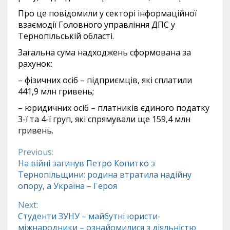
Про це повідомили у секторі інформаційної
взаємодії Головного управління ДПС у
Тернопільській області.
Загальна сума надходжень сформована за
рахунок:
– фізичних осіб – підприємців, які сплатили
441,9 млн гривень;
– юридичних осіб – платників єдиного податку
3-ї та 4-ї груп, які спрямували ще 159,4 млн
гривень.
Previous:
Continue
На війні загинув Петро Копитко з
Тернопільщини: родина втратила надійну
Reading
опору, а Україна – Героя
Next:
Студенти ЗУНУ – майбутні юристи-
міжнародники – ознайомилися з діяльністю