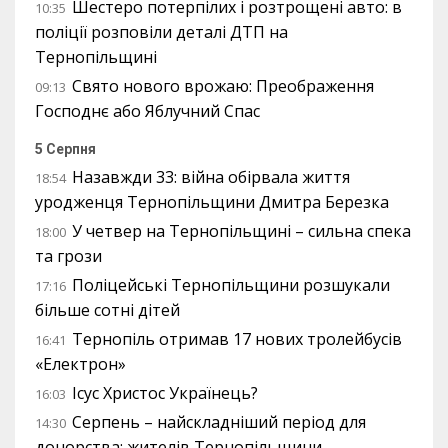
Шестеро потерпілих і розтрощені авто: в
10:35
поліції розповіли деталі ДТП на
Тернопільщині
Свято нового врожаю: Преображення
09:13
Господнє або Яблучний Спас
5 Серпня
Назавжди 33: війна обірвала життя
18:54
уродженця Тернопільщини Дмитра Березка
У четвер на Тернопільщині – сильна спека
18:00
та грози
Поліцейські Тернопільщини розшукали
17:16
більше сотні дітей
Тернопіль отримав 17 нових тролейбусів
16:41
«Електрон»
Ісус Христос Українець?
16:03
Серпень – найскладніший період для
14:30
донорства: жителів Тернопільщини