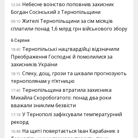
Небесне воїнство поповнив захисник
12:04
Богдан Сосінський з Тернопільщини
Жителі Тернопільщини за сім місяців
09:10
сплатили понад 1,6 млрд грн військового збору
6 Серпня
Тернопільські нацгвардійці відзначили
18:40
Преображення Господнє й помолилися за
захисників України
Спеку, дощ, грози та шквали прогнозують
18:15
тернополянам у п’ятницю
Тернопільщина втратила захисника
17:40
Михайла Скоробогатого: понад два роки
вважали зниклим безвісти
У Тернополі зафіксували температурний
17:18
рекорд
На щиті повертається Іван Карабаник з
16:48