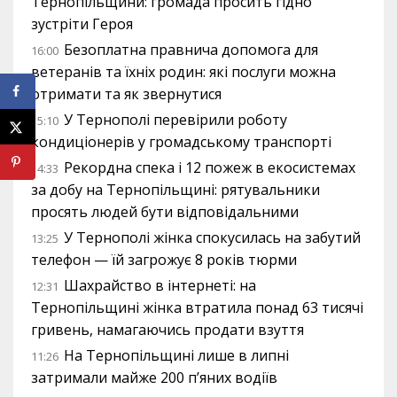
Тернопільщини: громада просить гідно
зустріти Героя
Безоплатна правнича допомога для
16:00
ветеранів та їхніх родин: які послуги можна
отримати та як звернутися
У Тернополі перевірили роботу
15:10
кондиціонерів у громадському транспорті
Рекордна спека і 12 пожеж в екосистемах
14:33
за добу на Тернопільщині: рятувальники
просять людей бути відповідальними
У Тернополі жінка спокусилась на забутий
13:25
телефон — їй загрожує 8 років тюрми
Шахрайство в інтернеті: на
12:31
Тернопільщині жінка втратила понад 63 тисячі
гривень, намагаючись продати взуття
На Тернопільщині лише в липні
11:26
затримали майже 200 п’яних водіїв