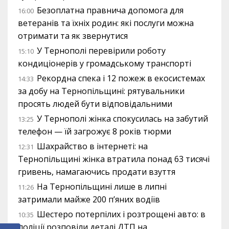
Безоплатна правнича допомога для
16:00
ветеранів та їхніх родин: які послуги можна
отримати та як звернутися
У Тернополі перевірили роботу
15:10
кондиціонерів у громадському транспорті
Рекордна спека і 12 пожеж в екосистемах
14:33
за добу на Тернопільщині: рятувальники
просять людей бути відповідальними
У Тернополі жінка спокусилась на забутий
13:25
телефон — їй загрожує 8 років тюрми
Шахрайство в інтернеті: на
12:31
Тернопільщині жінка втратила понад 63 тисячі
гривень, намагаючись продати взуття
На Тернопільщині лише в липні
11:26
затримали майже 200 п’яних водіїв
Шестеро потерпілих і розтрощені авто: в
10:35
поліції розповіли деталі ДТП на