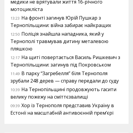
медики не врятували життя 16-річного
мотоцикліста
На фронті загинув Юрій Пушкар з
13:23
Тернопільщини: війна забирає найкращих
Поліція знайшла нападника, який у
12:50
Тернополі травмував дитину металевою
пляшкою
На щиті повертається Василь Ришкевич з
12:17
Тернопільщини: загинув під Покровськом
В парку “Загребелля” біля Тернополя
11:49
зрубали 248 дерев — справу передали до суду
На Тернопільщині продовжують гасити
10:39
велику пожежу на сміттєзвалищі
Хор із Тернополя представив Україну в
09:39
Естонії на масштабній антивоєнній прем’єрі