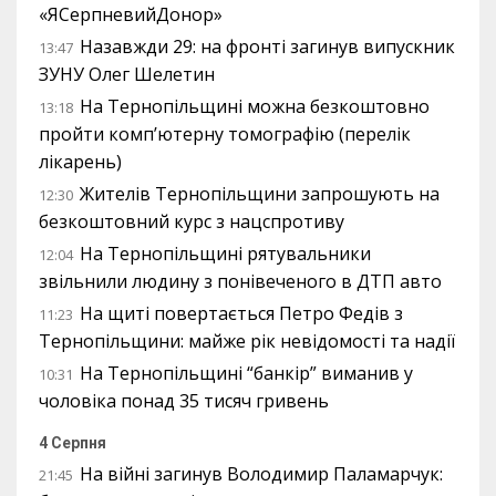
«ЯСерпневийДонор»
Назавжди 29: на фронті загинув випускник
13:47
ЗУНУ Олег Шелетин
На Тернопільщині можна безкоштовно
13:18
пройти комп’ютерну томографію (перелік
лікарень)
Жителів Тернопільщини запрошують на
12:30
безкоштовний курс з нацспротиву
На Тернопільщині рятувальники
12:04
звільнили людину з понівеченого в ДТП авто
На щиті повертається Петро Федів з
11:23
Тернопільщини: майже рік невідомості та надії
На Тернопільщині “банкір” виманив у
10:31
чоловіка понад 35 тисяч гривень
4 Серпня
На війні загинув Володимир Паламарчук:
21:45