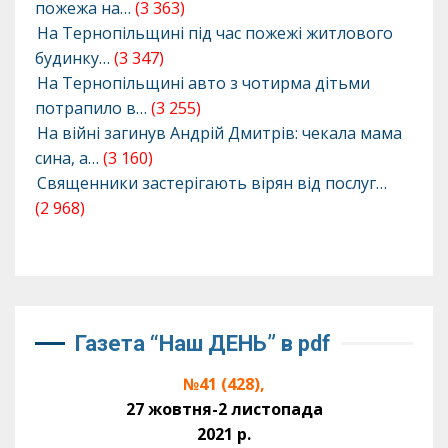
пожежа на…
(3 363)
На Тернопільщині під час пожежі житлового
будинку…
(3 347)
На Тернопільщині авто з чотирма дітьми
потрапило в…
(3 255)
На війні загинув Андрій Дмитрів: чекала мама
сина, а…
(3 160)
Священники застерігають вірян від послуг…
(2 968)
Газета “Наш ДЕНЬ” в pdf
№41 (428),
27 жовтня-2 листопада
2021 р.