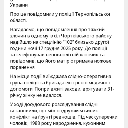
України.
Про це повідомили у поліції Тернопільської
області.
Нагадаємо, що повідомлення про тяжкий
злочин в одному із сіл Чортківського району
надійшло на спецлінію “102” близько другої
години ночі 17 грудня 2025 року. До поліції
зателефонував неповнолітній хлопчик та
повідомив, що його матір отримала ножове
поранення.
На місце події виїжджала слідчо-оперативна
група поліції та бригада екстреної медичної
допомоги. Попри вжиті заходи, врятувати 31-
річну жінку не вдалося.
У ході досудового розслідування слідчі
встановили, що між подружжям виник
конфлікт на ґрунті ревнощів. Під час суперечки
чоловік, 1988 року народження, кухонним