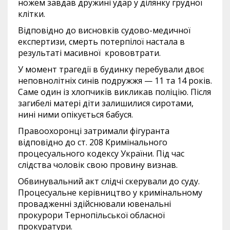
ножем завдав дружині удар у ділянку грудної
клітки.
Відповідно до висновків судово-медичної
експертизи, смерть потерпілої настала в
результаті масивної крововтрати.
У момент трагедії в будинку перебували двоє
неповнолітніх синів подружжя — 11 та 14 років.
Саме один із хлопчиків викликав поліцію. Після
загибелі матері діти залишилися сиротами,
нині ними опікується бабуся.
Правоохоронці затримали фігуранта
відповідно до ст. 208 Кримінального
процесуального кодексу України. Під час
слідства чоловік свою провину визнав.
Обвинувальний акт слідчі скерували до суду.
Процесуальне керівництво у кримінальному
провадженні здійснювали ювенальні
прокурори Тернопільської обласної
прокуратури.