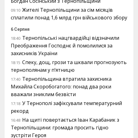
Богдан Сосінський з Тернопільщини
Жителі Тернопільщини за сім місяців
09:10
сплатили понад 1,6 млрд грн військового збору
6 Серпня
Тернопільські нацгвардійці відзначили
18:40
Преображення Господнє й помолилися за
захисників України
Спеку, дощ, грози та шквали прогнозують
18:15
тернополянам у п’ятницю
Тернопільщина втратила захисника
17:40
Михайла Скоробогатого: понад два роки
вважали зниклим безвісти
У Тернополі зафіксували температурний
17:18
рекорд
На щиті повертається Іван Карабаник з
16:48
Тернопільщини: громада просить гідно
зустріти Героя