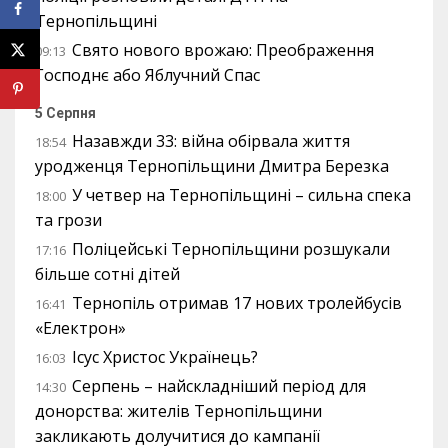
Тернопільщині
Свято нового врожаю: Преображення
09:13
Господнє або Яблучний Спас
5 Серпня
Назавжди 33: війна обірвала життя
18:54
уродженця Тернопільщини Дмитра Березка
У четвер на Тернопільщині – сильна спека
18:00
та грози
Поліцейські Тернопільщини розшукали
17:16
більше сотні дітей
Тернопіль отримав 17 нових тролейбусів
16:41
«Електрон»
Ісус Христос Українець?
16:03
Серпень – найскладніший період для
14:30
донорства: жителів Тернопільщини
закликають долучитися до кампанії