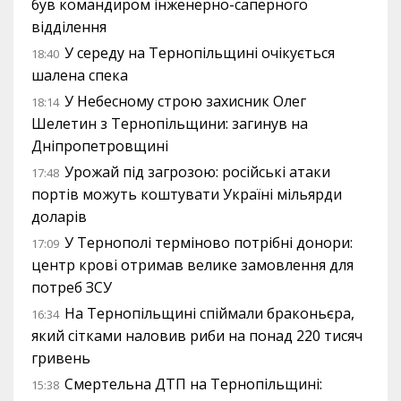
був командиром інженерно-саперного
відділення
У середу на Тернопільщині очікується
18:40
шалена спека
У Небесному строю захисник Олег
18:14
Шелетин з Тернопільщини: загинув на
Дніпропетровщині
Урожай під загрозою: російські атаки
17:48
портів можуть коштувати Україні мільярди
доларів
У Тернополі терміново потрібні донори:
17:09
центр крові отримав велике замовлення для
потреб ЗСУ
На Тернопільщині спіймали браконьєра,
16:34
який сітками наловив риби на понад 220 тисяч
гривень
Смертельна ДТП на Тернопільщині:
15:38