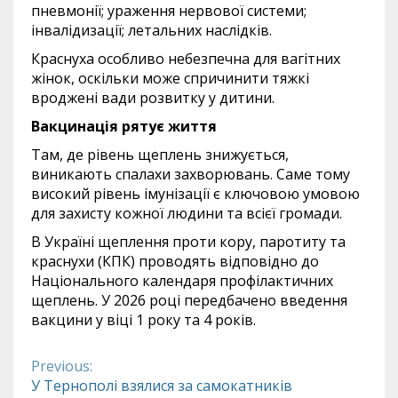
пневмонії; ураження нервової системи;
інвалідизації; летальних наслідків.
Краснуха особливо небезпечна для вагітних
жінок, оскільки може спричинити тяжкі
вроджені вади розвитку у дитини.
Вакцинація рятує життя
Там, де рівень щеплень знижується,
виникають спалахи захворювань. Саме тому
високий рівень імунізації є ключовою умовою
для захисту кожної людини та всієї громади.
В Україні щеплення проти кору, паротиту та
краснухи (КПК) проводять відповідно до
Національного календаря профілактичних
щеплень. У 2026 році передбачено введення
вакцини у віці 1 року та 4 років.
Previous:
Continue
У Тернополі взялися за самокатників