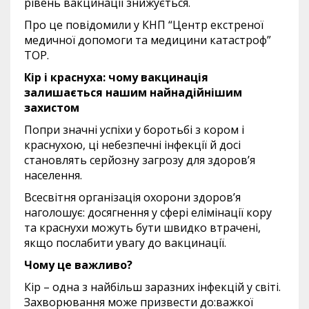
рівень вакцинації знижується.
Про це повідомили у КНП “Центр екстреної
медичної допомоги та медицини катастроф”
ТОР.
Кір і краснуха: чому вакцинація
залишається нашим найнадійнішим
захистом
Попри значні успіхи у боротьбі з кором і
краснухою, ці небезпечні інфекції й досі
становлять серйозну загрозу для здоров’я
населення.
Всесвітня організація охорони здоров’я
наголошує: досягнення у сфері елімінації кору
та краснухи можуть бути швидко втрачені,
якщо послабити увагу до вакцинації.
Чому це важливо?
Кір – одна з найбільш заразних інфекцій у світі.
Захворювання може призвести до:важкої