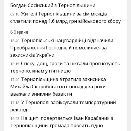
Богдан Сосінський з Тернопільщини
Жителі Тернопільщини за сім місяців
09:10
сплатили понад 1,6 млрд грн військового збору
6 Серпня
Тернопільські нацгвардійці відзначили
18:40
Преображення Господнє й помолилися за
захисників України
Спеку, дощ, грози та шквали прогнозують
18:15
тернополянам у п’ятницю
Тернопільщина втратила захисника
17:40
Михайла Скоробогатого: понад два роки
вважали зниклим безвісти
У Тернополі зафіксували температурний
17:18
рекорд
На щиті повертається Іван Карабаник з
16:48
Тернопільщини: громада просить гідно