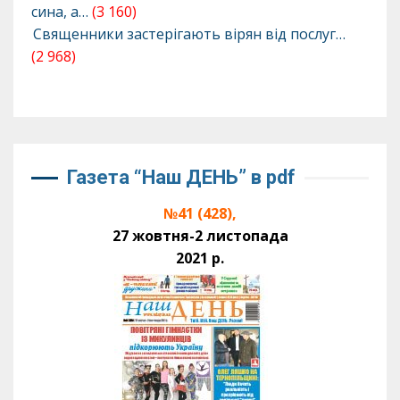
сина, а…
(3 160)
Священники застерігають вірян від послуг…
(2 968)
Газета “Наш ДЕНЬ” в pdf
№41 (428),
27 жовтня-2 листопада
2021 р.