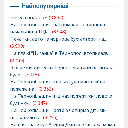
Найпопулярніші
Весела подорож
(8 834)
На Тернопільщині затримали заступника
начальника ТЦК…
(3 948)
Печатки, авто та чорнова бухгалтерія: на…
(3 909)
На пляжі “Циганка” в Тернополі втопилася…
(3 436)
З березня жителям Тернопільщини не можна
буде…
(3 415)
На Тернопільщині спалахнула масштабна
пожежа на…
(3 363)
На Тернопільщині під час пожежі житлового
будинку…
(3 347)
На Тернопільщині авто з чотирма дітьми
потрапило в…
(3 256)
На війні загинув Андрій Дмитрів: чекала мама