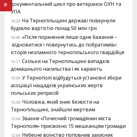
документальний цикл про ветеранок ОУН та
УПА
На Тернопільщині державі повернули
16:20
будівлю вартістю понад 50 млн грн
«Після поранення лише одне бажання –
15:43
відновитися і повернутись до побратимів»:
історія незламного тернопільського гвардійця
Скільки на Тернопільщині випадків
15:11
домашнього насильства і як карають
У Тернополі відбудуться установчі збори
15:09
асоціації нащадків українських жертв
польських репресій
Чоловіка, який зник безвісти на
13:30
Тернопільщині, знайшли мертвим
Звання «Почесний громадянин міста
13:04
Тернополя» присвоєно 15 мешканцям громади
Небесне воїнство поповнив захисник
12:04