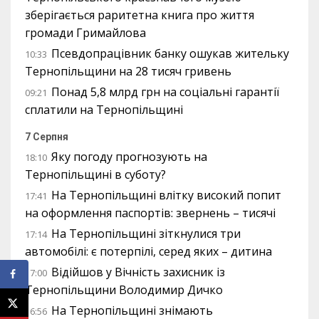
зберігається раритетна книга про життя
громади Гримайлова
Псевдопрацівник банку ошукав жительку
10:33
Тернопільщини на 28 тисяч гривень
Понад 5,8 млрд грн на соціальні гарантії
09:21
сплатили на Тернопільщині
7 Серпня
Яку погоду прогнозують на
18:10
Тернопільщині в суботу?
На Тернопільщині влітку високий попит
17:41
на оформлення паспортів: звернень – тисячі
На Тернопільщині зіткнулися три
17:14
автомобілі: є потерпілі, серед яких – дитина
Відійшов у Вічність захисник із
17:00
Тернопільщини Володимир Дичко
На Тернопільщині знімають
16:56