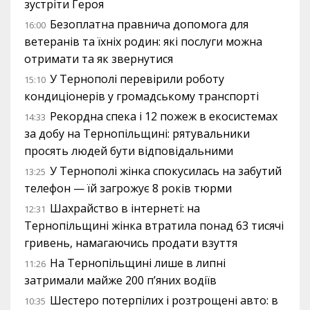
зустріти Героя
Безоплатна правнича допомога для
16:00
ветеранів та їхніх родин: які послуги можна
отримати та як звернутися
У Тернополі перевірили роботу
15:10
кондиціонерів у громадському транспорті
Рекордна спека і 12 пожеж в екосистемах
14:33
за добу на Тернопільщині: рятувальники
просять людей бути відповідальними
У Тернополі жінка спокусилась на забутий
13:25
телефон — їй загрожує 8 років тюрми
Шахрайство в інтернеті: на
12:31
Тернопільщині жінка втратила понад 63 тисячі
гривень, намагаючись продати взуття
На Тернопільщині лише в липні
11:26
затримали майже 200 п’яних водіїв
Шестеро потерпілих і розтрощені авто: в
10:35