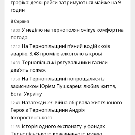
графіка: деякі рейси затримуються майже на 9
годин
8 Серпня
У неділю на тернополян очікує комфортна
18:00
погода
На Тернопільщині п’яний водій скоїв
17:12
аварію: 3,48 проміле алкоголю в крові
Тернопільські рятувальники гасили
14:39
дев’ять пожеж
На Тернопільщині попрощалися із
13:50
захисником Юрієм Пушкарем: любив життя,
Бога, Україну
Назавжди 23: війна обірвала життя юного
12:49
Героя з Тернопільщини Андрія
Іскоростенського
Історія одного експонату: у фондах
11:35
Тернопільського краєзнавчого музею