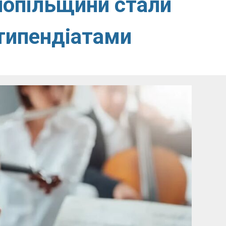
нопільщини стали
типендіатами