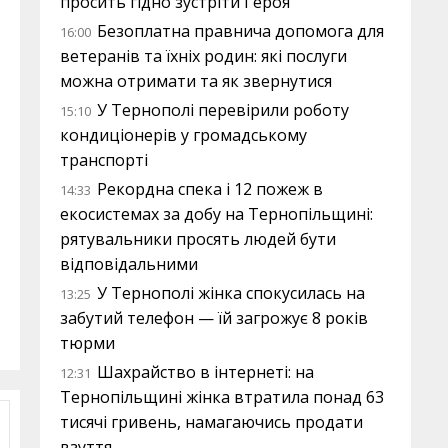
просить гідно зустріти Героя
Безоплатна правнича допомога для
16:00
ветеранів та їхніх родин: які послуги
можна отримати та як звернутися
У Тернополі перевірили роботу
15:10
кондиціонерів у громадському
транспорті
Рекордна спека і 12 пожеж в
14:33
екосистемах за добу на Тернопільщині:
рятувальники просять людей бути
відповідальними
У Тернополі жінка спокусилась на
13:25
забутий телефон — їй загрожує 8 років
тюрми
Шахрайство в інтернеті: на
12:31
Тернопільщині жінка втратила понад 63
тисячі гривень, намагаючись продати
взуття