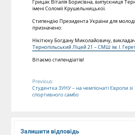
Грицак Віталія Борисівна, випускниця Те
імені Соломії Крушельницької.
Стипендію Президента України для молоди
призначено:
Нікітюку Богдану Миколайовичу, виклада
Тернопільський Ліцей 21 – СМШ ім. І. Гере
Вітаємо стипендіатів!
Previous:
Continue
Студентка ЗУНУ – на чемпіонаті Європи зі
спортивного самбо
Reading
Залишити відповідь