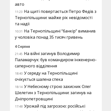
авто
На щиті повертається Петро Федів з
11:23
Тернопільщини: майже рік невідомості
та надії
На Тернопільщині “банкір” виманив
10:31
у чоловіка понад 35 тисяч гривень
4 Серпня
На війні загинув Володимир
21:45
Паламарчук: був командиром інженерно-
саперного відділення
У середу на Тернопільщині
18:40
очікується шалена спека
У Небесному строю захисник Олег
18:14
Шелетин з Тернопільщини: загинув на
Дніпропетровщині
Урожай під загрозою: російські
17:48