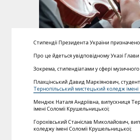
Стипендії Президента України призначен
Про це йдеться увідповідному Указі Глави
Зокрема, стипендіатами у сфері музичного
Плахцінський Давид Маркіянович, студент 1
Тернопільський мистецький коледж імені
Мендюк Наталя Андріївна, випускниця Те
імені Соломії Крушельницької;
Горохівський Станіслав Миколайович, ви
коледжу імені Соломії Крушельницької;