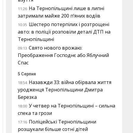
На Тернопільщині лише в липні
11:26
затримали майже 200 п’яних водіїв
Шестеро потерпілих і розтрощені
10:35
авто: в поліції розповіли деталі ДТП на
Тернопільщині
Свято нового врожаю:
09:13
Преображення Господнє або Яблучний
Спас
5 Серпня
Назавжди 33: війна обірвала життя
18:54
уродженця Тернопільщини Дмитра
Березка
У четвер на Тернопільщині – сильна
18:00
спека та грози
Поліцейські Тернопільщини
17:16
розшукали більше сотні дітей