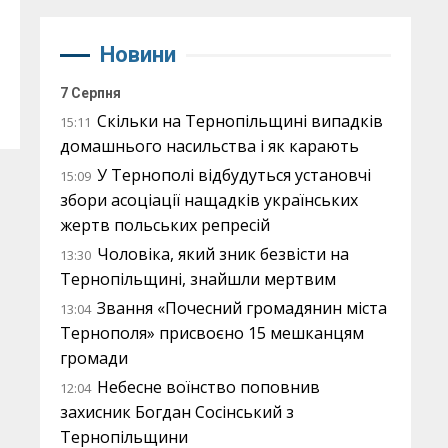
Новини
7 Серпня
Скільки на Тернопільщині випадків
15:11
домашнього насильства і як карають
У Тернополі відбудуться установчі
15:09
збори асоціації нащадків українських
жертв польських репресій
Чоловіка, який зник безвісти на
13:30
Тернопільщині, знайшли мертвим
Звання «Почесний громадянин міста
13:04
Тернополя» присвоєно 15 мешканцям
громади
Небесне воїнство поповнив
12:04
захисник Богдан Сосінський з
Тернопільщини