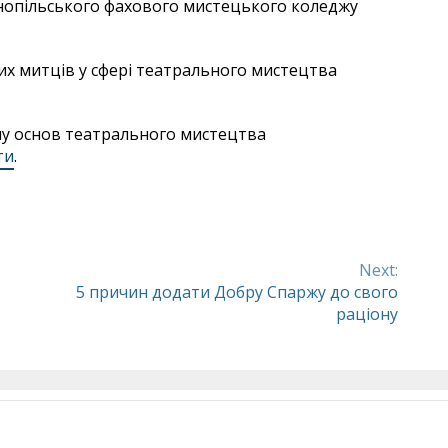
рнопільського фахового мистецького коледжу
х митців у сфері театрального мистецтва
чу основ театрального мистецтва
ти
.
Next:
5 причин додати Добру Спаржу до свого
раціону