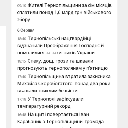
Жителі Тернопільщини за сім місяців
09:10
сплатили понад 1,6 млрд грн військового
збору
6 Серпня
Тернопільські нацгвардійці
18:40
відзначили Преображення Господнє й
помолилися за захисників України
Спеку, дощ, грози та шквали
18:15
прогнозують тернополянам у п’ятницю
Тернопільщина втратила захисника
17:40
Михайла Скоробогатого: понад два роки
вважали зниклим безвісти
У Тернополі зафіксували
17:18
температурний рекорд
На щиті повертається Іван
16:48
Карабаник з Тернопільщини: громада