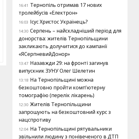
Тернопіль отримав 17 нових
16:41
тролейбусів «Електрон»
Ісус Христос Українець?
16:03
Серпень – найскладніший період для
14:30
донорства: жителів Тернопільщини
закликають долучитися до кампанії
«ЯСерпневийДонор»
Назавжди 29: на фронті загинув
13:47
випускник ЗУНУ Олег Шелетин
На Тернопільщині можна
13:18
безкоштовно пройти комп’ютерну
томографію (перелік лікарень)
Жителів Тернопільщини
12:30
запрошують на безкоштовний курс з
нацспротиву
На Тернопільщині рятувальники
12:04
звільнили людину з понівеченого в ДТП