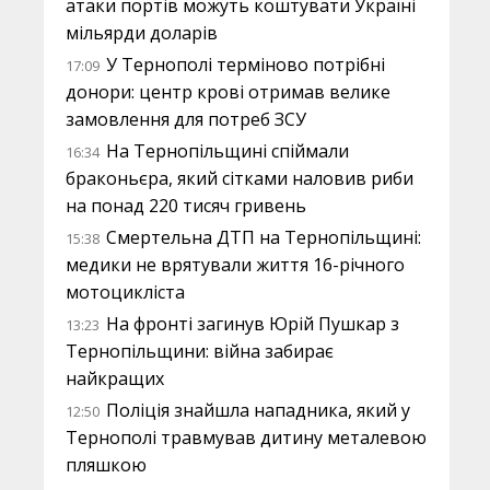
атаки портів можуть коштувати Україні
мільярди доларів
У Тернополі терміново потрібні
17:09
донори: центр крові отримав велике
замовлення для потреб ЗСУ
На Тернопільщині спіймали
16:34
браконьєра, який сітками наловив риби
на понад 220 тисяч гривень
Смертельна ДТП на Тернопільщині:
15:38
медики не врятували життя 16-річного
мотоцикліста
На фронті загинув Юрій Пушкар з
13:23
Тернопільщини: війна забирає
найкращих
Поліція знайшла нападника, який у
12:50
Тернополі травмував дитину металевою
пляшкою