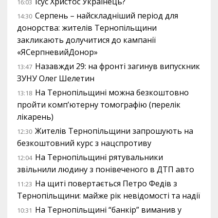
Ісус Христос Українець?
16:03
Серпень – найскладніший період для
14:30
донорства: жителів Тернопільщини
закликають долучитися до кампанії
«ЯСерпневийДонор»
Назавжди 29: на фронті загинув випускник
13:47
ЗУНУ Олег Шелетин
На Тернопільщині можна безкоштовно
13:18
пройти комп’ютерну томографію (перелік
лікарень)
Жителів Тернопільщини запрошують на
12:30
безкоштовний курс з нацспротиву
На Тернопільщині рятувальники
12:04
звільнили людину з понівеченого в ДТП авто
На щиті повертається Петро Федів з
11:23
Тернопільщини: майже рік невідомості та надії
На Тернопільщині “банкір” виманив у
10:31