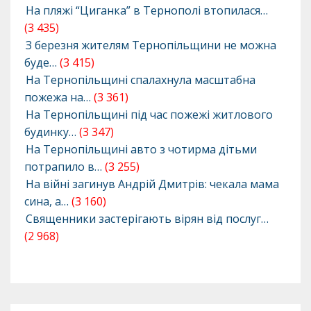
На пляжі “Циганка” в Тернополі втопилася…
(3 435)
З березня жителям Тернопільщини не можна
буде…
(3 415)
На Тернопільщині спалахнула масштабна
пожежа на…
(3 361)
На Тернопільщині під час пожежі житлового
будинку…
(3 347)
На Тернопільщині авто з чотирма дітьми
потрапило в…
(3 255)
На війні загинув Андрій Дмитрів: чекала мама
сина, а…
(3 160)
Священники застерігають вірян від послуг…
(2 968)