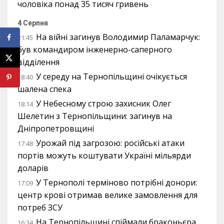
чоловіка понад 35 тисяч гривень
4 Серпня
На війні загинув Володимир Паламарчук:
21:45
був командиром інженерно-саперного
відділення
У середу на Тернопільщині очікується
18:40
шалена спека
У Небесному строю захисник Олег
18:14
Шелетин з Тернопільщини: загинув на
Дніпропетровщині
Урожай під загрозою: російські атаки
17:48
портів можуть коштувати Україні мільярди
доларів
У Тернополі терміново потрібні донори:
17:09
центр крові отримав велике замовлення для
потреб ЗСУ
На Тернопільщині спіймали браконьєра,
16:34