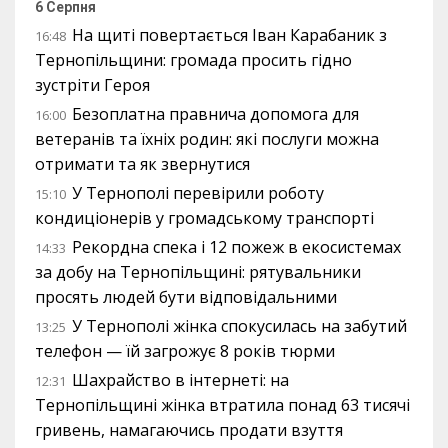
6 Серпня
На щиті повертається Іван Карабаник з
16:48
Тернопільщини: громада просить гідно
зустріти Героя
Безоплатна правнича допомога для
16:00
ветеранів та їхніх родин: які послуги можна
отримати та як звернутися
У Тернополі перевірили роботу
15:10
кондиціонерів у громадському транспорті
Рекордна спека і 12 пожеж в екосистемах
14:33
за добу на Тернопільщині: рятувальники
просять людей бути відповідальними
У Тернополі жінка спокусилась на забутий
13:25
телефон — їй загрожує 8 років тюрми
Шахрайство в інтернеті: на
12:31
Тернопільщині жінка втратила понад 63 тисячі
гривень, намагаючись продати взуття