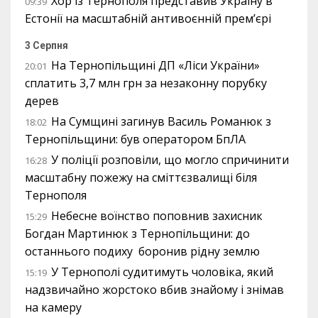
Хор із Тернополя представив Україну в
09:39
Естонії на масштабній антивоєнній прем’єрі
3 Серпня
На Тернопільщині ДП «Ліси України»
20:01
сплатить 3,7 млн грн за незаконну порубку
дерев
На Сумщині загинув Василь Романюк з
18:02
Тернопільщини: був оператором БпЛА
У поліції розповіли, що могло спричинити
16:28
масштабну пожежу на сміттєзвалищі біля
Тернополя
Небесне воїнство поповнив захисник
15:29
Богдан Мартинюк з Тернопільщини: до
останнього подиху боронив рідну землю
У Тернополі судитимуть чоловіка, який
15:19
надзвичайно жорстоко вбив знайому і знімав
на камеру