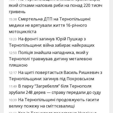
який сітками наловив риби на понад 220 тисяч
гривень
Смертельна ДТП на Тернопільщині:
15:38
медики не врятували життя 16-річного
мотоцикліста
На фронті загинув Юрій Пушкар з
13:23
Тернопільщини: війна забирає найкращих
Поліція знайшла нападника, який у
12:50
Тернополі травмував дитину металевою
пляшкою
На щиті повертається Василь Ришкевич з
12:17
Тернопільщини: загинув під Покровськом
В парку “Загребелля” біля Тернополя
11:49
зрубали 248 дерев — справу передали до суду
На Тернопільщині продовжують гасити
10:39
велику пожежу на сміттєзвалищі