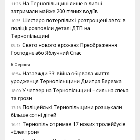
На Тернопільщині лише в липні
11:26
затримали майже 200 п’яних водіїв
Шестеро потерпілих і розтрощені авто: в
10:35
поліції розповіли деталі ДТП на
Тернопільщині
Свято нового врожаю: Преображення
09:13
Господнє або Яблучний Спас
5 Серпня
Назавжди 33: війна обірвала життя
18:54
уродженця Тернопільщини Дмитра Березка
У четвер на Тернопільщині – сильна спека
18:00
та грози
Поліцейські Тернопільщини розшукали
17:16
більше сотні дітей
Тернопіль отримав 17 нових тролейбусів
16:41
«Електрон»