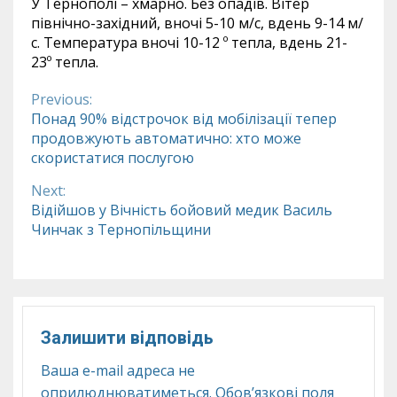
У Тернополі – хмарно. Без опадів. Вітер
північно-західний, вночі 5-10 м/с, вдень 9-14 м/
с. Температура вночі 10-12 º тепла, вдень 21-
23º тепла.
Previous:
Continue
Понад 90% відстрочок від мобілізації тепер
продовжують автоматично: хто може
Reading
скористатися послугою
Next:
Відійшов у Вічність бойовий медик Василь
Чинчак з Тернопільщини
Залишити відповідь
Ваша e-mail адреса не
оприлюднюватиметься.
Обов’язкові поля