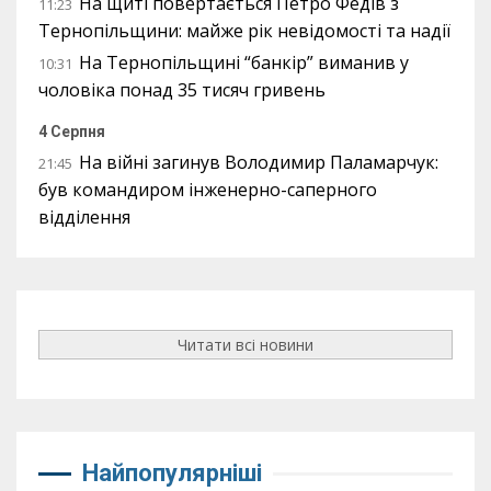
На щиті повертається Петро Федів з
11:23
Тернопільщини: майже рік невідомості та надії
На Тернопільщині “банкір” виманив у
10:31
чоловіка понад 35 тисяч гривень
4 Серпня
На війні загинув Володимир Паламарчук:
21:45
був командиром інженерно-саперного
відділення
Читати всі новини
Найпопулярніші