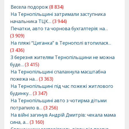
Весела подорож
(8 834)
На Тернопільщині затримали заступника
начальника ТЦК…
(3 944)
Печатки, авто та чорнова бухгалтерія: на…
(3 909)
На пляжі “Циганка” в Тернополі втопилася…
(3 436)
З березня жителям Тернопільщини не можна
буде…
(3 415)
На Тернопільщині спалахнула масштабна
пожежа на…
(3 363)
На Тернопільщині під час пожежі житлового
будинку…
(3 347)
На Тернопільщині авто з чотирма дітьми
потрапило в…
(3 256)
На війні загинув Андрій Дмитрів: чекала мама
сина, а…
(3 160)