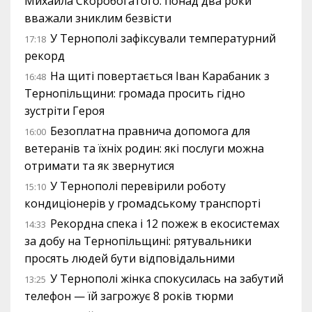
Михайла Скоробогатого: понад два роки
вважали зниклим безвісти
У Тернополі зафіксували температурний
17:18
рекорд
На щиті повертається Іван Карабаник з
16:48
Тернопільщини: громада просить гідно
зустріти Героя
Безоплатна правнича допомога для
16:00
ветеранів та їхніх родин: які послуги можна
отримати та як звернутися
У Тернополі перевірили роботу
15:10
кондиціонерів у громадському транспорті
Рекордна спека і 12 пожеж в екосистемах
14:33
за добу на Тернопільщині: рятувальники
просять людей бути відповідальними
У Тернополі жінка спокусилась на забутий
13:25
телефон — їй загрожує 8 років тюрми