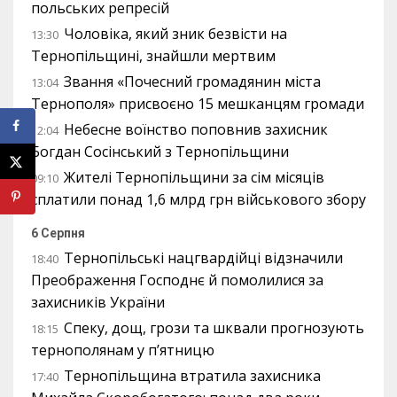
польських репресій
Чоловіка, який зник безвісти на
13:30
Тернопільщині, знайшли мертвим
Звання «Почесний громадянин міста
13:04
Тернополя» присвоєно 15 мешканцям громади
Небесне воїнство поповнив захисник
12:04
Богдан Сосінський з Тернопільщини
Жителі Тернопільщини за сім місяців
09:10
сплатили понад 1,6 млрд грн військового збору
6 Серпня
Тернопільські нацгвардійці відзначили
18:40
Преображення Господнє й помолилися за
захисників України
Спеку, дощ, грози та шквали прогнозують
18:15
тернополянам у п’ятницю
Тернопільщина втратила захисника
17:40