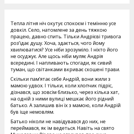
Тепла літня ніч окутує спокоєм і темінню усе
довкіл. Село, натомлене за день тяжкою
працею, давно спить. Тільки Андрієві тривога
роз’їдає душу. Хоча, здається, чого йому
хвилюватися? Усе ніби зрозуміло. І ніхто його
не осуджує. Але щось ніби муляє Андрія
всередині. І напливають спогади, як сивий
туман, що світанками вкриває скошені трави.
Скільки пам’ятає себе Андрій, вони жили з
мамою удвох. І тільки, коли хлопчик підріс,
дізнався, що зовсім близько, через кілька хат,
на одній з ними вулиці мешкає його рідний
батько. А залишив він їх з мамою, коли Андрій
був іще немовлям.
Батько ніколи не навідувався до них, не
переймався, як їм ведеться. Навіть на свято