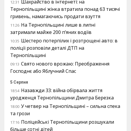
Шахрайство в інтернеті: на
12:31
Тернопільщині жінка втратила понад 63 тисячі
гривень, намагаючись продати взуття
На Тернопільщині лише в липні
11:26
затримали майже 200 п’яних водіїв
Шестеро потерпілих і розтрощені авто: в
10:35
поліції розповіли деталі ДТП на
Тернопільщині
Свято нового врожаю: Преображення
09:13
Господнє або Яблучний Спас
5 Серпня
Назавжди 33: війна обірвала життя
18:54
уродженця Тернопільщини Дмитра Березка
У четвер на Тернопільщині – сильна спека
18:00
та грози
Поліцейські Тернопільщини розшукали
17:16
більше сотні дітей