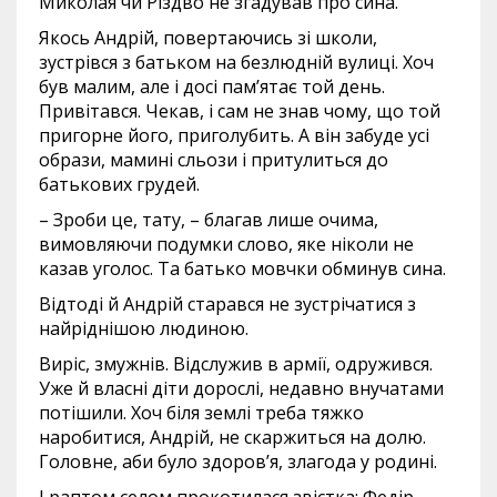
Миколая чи Різдво не згадував про сина.
Якось Андрій, повертаючись зі школи,
зустрівся з батьком на безлюдній вулиці. Хоч
був малим, але і досі пам’ятає той день.
Привітався. Чекав, і сам не знав чому, що той
пригорне його, приголубить. А він забуде усі
образи, мамині сльози і притулиться до
батькових грудей.
– Зроби це, тату, – благав лише очима,
вимовляючи подумки слово, яке ніколи не
казав уголос. Та батько мовчки обминув сина.
Відтоді й Андрій старався не зустрічатися з
найріднішою людиною.
Виріс, змужнів. Відслужив в армії, одружився.
Уже й власні діти дорослі, недавно внучатами
потішили. Хоч біля землі треба тяжко
наробитися, Андрій, не скаржиться на долю.
Головне, аби було здоров’я, злагода у родині.