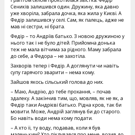
І раптом селом прокотилася звістка: Федір
Сеників залишився один. Дружину, яка давно
уже хворіла, забрала дочка, яка жила у Києві. А
Федір залишився у селі. Сам, як палець, адже не
мав ні сестри, ні брата.
Федір – то Андріїв батько. З новою дружиною у
нього так і не було дітей. Прийомна донька
теж не мала вітчима за рідного. Маму забрала
до себе, а Федора – не захотіла.
Захворів тепер і Федір. А доглянути чи навіть
супу гарячого зварити – нема кому.
Зайшов якось сільський голова до них.
– Маю, Андрію, до тебе прохання, – почав
здалеку. А закінчив тим, що, мовляв, як не як, а
Федір таки Андрієві батько. Рідна кров, так би
мовити. Може, Андрій заглянув би до старого.
Бо навіть води нема кому подати.
– А хто її, ту воду, подавав, коли я був
маленьким? Хто піклувався про мене, возив до