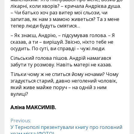
лікарні, коли хворів? – кричала Андрієва душа.
– Чи батько хоч раз витер мої сльози, чи
запитав, як нам з мамою живеться? Та з мене
тепер люди будуть сміятися…
– Як знаєш, Андрію, – підсумував голова. – Я
сказав, а ти – вирішуй. Звісно, ніхто тебе не
осудить. По суті, ви справді – чужі люди.
Сільський голова пішов. Андрій намагався
забути ту розмову. Навіть матері не казав.
Тільки чому ж не спиться йому ночами? Чому
згадується старий, давно неголений чоловік,
який живе майже поруч – на одній з ним
вулиці?
Аліна МАКСИМІВ.
Previous:
Continue
У Тернополі презентували книгу про головний
храм міста (ФОТО)