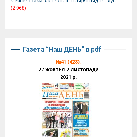
Священники застерігають вірян від послуг…
(2 968)
Газета “Наш ДЕНЬ” в pdf
№41 (428),
27 жовтня-2 листопада
2021 р.