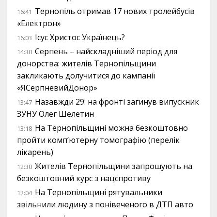
Тернопіль отримав 17 нових тролейбусів
16:41
«Електрон»
Ісус Христос Українець?
16:03
Серпень – найскладніший період для
14:30
донорства: жителів Тернопільщини
закликають долучитися до кампанії
«ЯСерпневийДонор»
Назавжди 29: на фронті загинув випускник
13:47
ЗУНУ Олег Шелетин
На Тернопільщині можна безкоштовно
13:18
пройти комп’ютерну томографію (перелік
лікарень)
Жителів Тернопільщини запрошують на
12:30
безкоштовний курс з нацспротиву
На Тернопільщині рятувальники
12:04
звільнили людину з понівеченого в ДТП авто