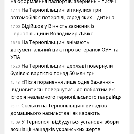
на оформлення паспортів: звернень – тисячі
На Тернопільщині зіткнулися три
17:14
автомобілі: є потерпілі, серед яких – дитина
Відійшов у Вічність захисник із
17:00
Тернопільщини Володимир Дичко
На Тернопільщині знімають
16:56
документальний цикл про ветеранок ОУН та
УПА
На Тернопільщині державі повернули
16:20
будівлю вартістю понад 50 млн грн
«Після поранення лише одне бажання –
15:43
відновитися і повернутись до побратимів»:
історія незламного тернопільського гвардійця
Скільки на Тернопільщині випадків
15:11
домашнього насильства і як карають
У Тернополі відбудуться установчі збори
15:09
асоціації нащадків українських жертв