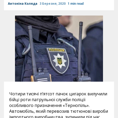
Антоніна Коляда
3 Березня, 2020
1 min read
Чотири тисячі п’ятсот пачок цигарок вилучили
бійці роти патрульної служби поліції
особливого призначення «Тернопіль».
Автомобіль, який перевозив тютюнові вироби
імпортного виробництва, зупинили під час