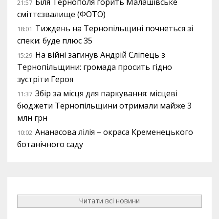
Біля Тернополя горить Малашівське
21:57
сміттєзвалище (ФОТО)
Тиждень на Тернопільщині почнеться зі
18:01
спеки: буде плюс 35
На війні загинув Андрій Сліпець з
15:29
Тернопільщини: громада просить гідно
зустріти Героя
Збір за місця для паркування: місцеві
11:37
бюджети Тернопільщини отримали майже 3
млн грн
Ананасова лілія – окраса Кременецького
10:02
ботанічного саду
Читати всі новини