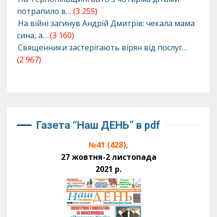
потрапило в…
(3 255)
На війні загинув Андрій Дмитрів: чекала мама
сина, а…
(3 160)
Священники застерігають вірян від послуг…
(2 967)
Газета “Наш ДЕНЬ” в pdf
№41 (428),
27 жовтня-2 листопада
2021 р.