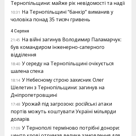
Тернопільщини: майже рік невідомості та надії
На Тернопільщині “банкір” виманив у
10:31
чоловіка понад 35 тисяч гривень
4 Серпня
На війні загинув Володимир Паламарчук:
21:45
був командиром інженерно-саперного
відділення
У середу на Тернопільщині очікується
18:40
шалена спека
У Небесному строю захисник Олег
18:14
Шелетин з Тернопільщини: загинув на
Дніпропетровщині
Урожай під загрозою: російські атаки
17:48
портів можуть коштувати Україні мільярди
доларів
У Тернополі терміново потрібні донори:
17:09
центр крові отримав велике замовлення для