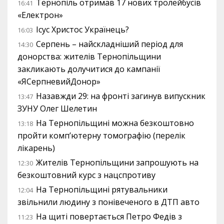
Тернопіль отримав 17 нових тролейбусів
16:41
«Електрон»
Ісус Христос Українець?
16:03
Серпень – найскладніший період для
14:30
донорства: жителів Тернопільщини
закликають долучитися до кампанії
«ЯСерпневийДонор»
Назавжди 29: на фронті загинув випускник
13:47
ЗУНУ Олег Шелетин
На Тернопільщині можна безкоштовно
13:18
пройти комп’ютерну томографію (перелік
лікарень)
Жителів Тернопільщини запрошують на
12:30
безкоштовний курс з нацспротиву
На Тернопільщині рятувальники
12:04
звільнили людину з понівеченого в ДТП авто
На щиті повертається Петро Федів з
11:23