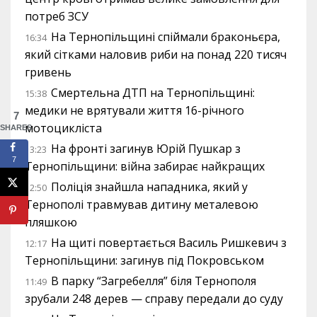
потреб ЗСУ
На Тернопільщині спіймали браконьєра,
16:34
який сітками наловив риби на понад 220 тисяч
гривень
Смертельна ДТП на Тернопільщині:
15:38
медики не врятували життя 16-річного
7
мотоцикліста
SHARES
На фронті загинув Юрій Пушкар з
13:23
7
Тернопільщини: війна забирає найкращих
Поліція знайшла нападника, який у
12:50
Тернополі травмував дитину металевою
пляшкою
На щиті повертається Василь Ришкевич з
12:17
Тернопільщини: загинув під Покровськом
В парку “Загребелля” біля Тернополя
11:49
зрубали 248 дерев — справу передали до суду