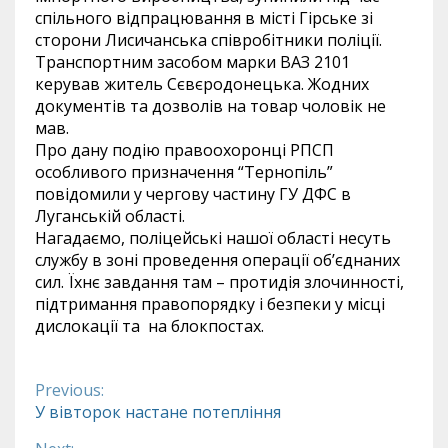
спільного відпрацювання в місті Гірське зі
сторони Лисичанська співробітники поліції.
Транспортним засобом марки ВАЗ 2101
керував житель Сєвєродонецька. Жодних
документів та дозволів на товар чоловік не
мав.
Про дану подію правоохоронці РПСП
особливого призначення “Тернопіль”
повідомили у чергову частину ГУ ДФС в
Луганській області.
Нагадаємо, поліцейські нашої області несуть
службу в зоні проведення операції об’єднаних
сил. Їхнє завдання там – протидія злочинності,
підтримання правопорядку і безпеки у місці
дислокації та на блокпостах.
Previous:
Continue
У вівторок настане потепління
Reading