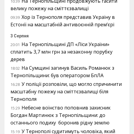
На Тернопільщині продовжують гасити
10:39
велику пожежу на сміттєзвалищі
Хор із Тернополя представив Україну в
09:39
Естонії на масштабній антивоєнній прем’єрі
3 Серпня
На Тернопільщині ДП «Ліси України»
20:01
сплатить 3,7 млн грн за незаконну порубку
дерев
На Сумщині загинув Василь Романюк з
18:02
Тернопільщини: був оператором БпЛА
У поліції розповіли, що могло спричинити
16:28
масштабну пожежу на сміттєзвалищі біля
Тернополя
Небесне воїнство поповнив захисник
15:29
Богдан Мартинюк з Тернопільщини: до
останнього подиху боронив рідну землю
У Тернополі судитимуть чоловіка, який
15:19