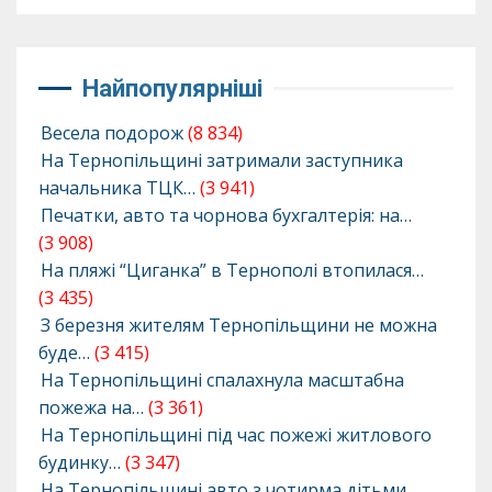
Найпопулярніші
Весела подорож
(8 834)
На Тернопільщині затримали заступника
начальника ТЦК…
(3 941)
Печатки, авто та чорнова бухгалтерія: на…
(3 908)
На пляжі “Циганка” в Тернополі втопилася…
(3 435)
З березня жителям Тернопільщини не можна
буде…
(3 415)
На Тернопільщині спалахнула масштабна
пожежа на…
(3 361)
На Тернопільщині під час пожежі житлового
будинку…
(3 347)
На Тернопільщині авто з чотирма дітьми