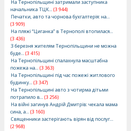
На Тернопільщині затримали заступника
начальника ТЦК…
(3 944)
Печатки, авто та чорнова бухгалтерія: на…
(3 909)
На пляжі “Циганка” в Тернополі втопилася…
(3 436)
З березня жителям Тернопільщини не можна
буде…
(3 415)
На Тернопільщині спалахнула масштабна
пожежа на…
(3 363)
На Тернопільщині під час пожежі житлового
будинку…
(3 347)
На Тернопільщині авто з чотирма дітьми
потрапило в…
(3 256)
На війні загинув Андрій Дмитрів: чекала мама
сина, а…
(3 160)
Священники застерігають вірян від послуг…
(2 968)