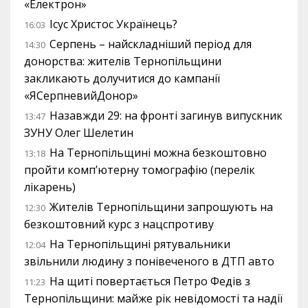
«Електрон»
Ісус Христос Українець?
16:03
Серпень – найскладніший період для
14:30
донорства: жителів Тернопільщини
закликають долучитися до кампанії
«ЯСерпневийДонор»
Назавжди 29: на фронті загинув випускник
13:47
ЗУНУ Олег Шелетин
На Тернопільщині можна безкоштовно
13:18
пройти комп’ютерну томографію (перелік
лікарень)
Жителів Тернопільщини запрошують на
12:30
безкоштовний курс з нацспротиву
На Тернопільщині рятувальники
12:04
звільнили людину з понівеченого в ДТП авто
На щиті повертається Петро Федів з
11:23
Тернопільщини: майже рік невідомості та надії