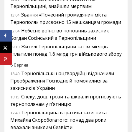
Тернопільщині, знайшли мертвим
Звання «Почесний громадянин міста
13:04
Тернополя» присвоєно 15 мешканцям громади
Небесне воїнство поповнив захисник
12:04
Богдан Сосінський з Тернопільщини
Жителі Тернопільщини за сім місяців
09:10
сплатили понад 1,6 млрд грн військового збору
6 Серпня
Тернопільські нацгвардійці відзначили
18:40
Преображення Господнє й помолилися за
захисників України
Спеку, дощ, грози та шквали прогнозують
18:15
тернополянам у п’ятницю
Тернопільщина втратила захисника
17:40
Михайла Скоробогатого: понад два роки
вважали зниклим безвісти