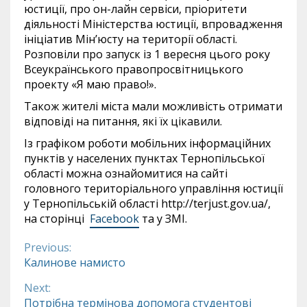
юстиції, про он-лайн сервіси, пріоритети
діяльності Міністерства юстиції, впровадження
ініціатив Мін’юсту на території області.
Розповіли про запуск із 1 вересня цього року
Всеукраїнського правопросвітницького
проекту «Я маю право!».
Також жителі міста мали можливість отримати
відповіді на питання, які їх цікавили.
Із графіком роботи мобільних інформаційних
пунктів у населених пунктах Тернопільської
області можна ознайомитися на сайті
головного територіального управління юстиції
у Тернопільській області http://terjust.gov.ua/,
на сторінці
Facebook
та у ЗМІ.
Previous:
Continue
Калинове намисто
Reading
Next:
Потрібна термінова допомога студентові