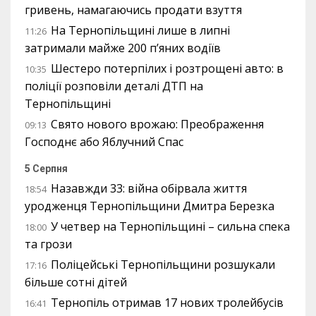
гривень, намагаючись продати взуття
На Тернопільщині лише в липні
11:26
затримали майже 200 п’яних водіїв
Шестеро потерпілих і розтрощені авто: в
10:35
поліції розповіли деталі ДТП на
Тернопільщині
Свято нового врожаю: Преображення
09:13
Господнє або Яблучний Спас
5 Серпня
Назавжди 33: війна обірвала життя
18:54
уродженця Тернопільщини Дмитра Березка
У четвер на Тернопільщині – сильна спека
18:00
та грози
Поліцейські Тернопільщини розшукали
17:16
більше сотні дітей
Тернопіль отримав 17 нових тролейбусів
16:41