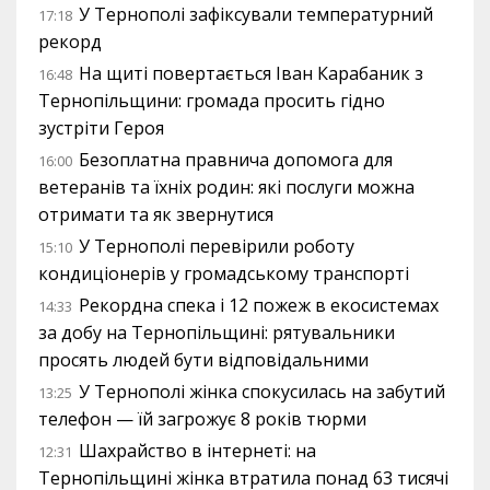
У Тернополі зафіксували температурний
17:18
рекорд
На щиті повертається Іван Карабаник з
16:48
Тернопільщини: громада просить гідно
зустріти Героя
Безоплатна правнича допомога для
16:00
ветеранів та їхніх родин: які послуги можна
отримати та як звернутися
У Тернополі перевірили роботу
15:10
кондиціонерів у громадському транспорті
Рекордна спека і 12 пожеж в екосистемах
14:33
за добу на Тернопільщині: рятувальники
просять людей бути відповідальними
У Тернополі жінка спокусилась на забутий
13:25
телефон — їй загрожує 8 років тюрми
Шахрайство в інтернеті: на
12:31
Тернопільщині жінка втратила понад 63 тисячі