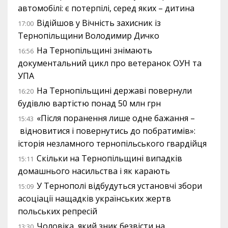
автомобілі: є потерпілі, серед яких – дитина
Відійшов у Вічність захисник із
17:00
Тернопільщини Володимир Дичко
На Тернопільщині знімають
16:56
документальний цикл про ветеранок ОУН та
УПА
На Тернопільщині державі повернули
16:20
будівлю вартістю понад 50 млн грн
«Після поранення лише одне бажання –
15:43
відновитися і повернутись до побратимів»:
історія незламного тернопільського гвардійця
Скільки на Тернопільщині випадків
15:11
домашнього насильства і як карають
У Тернополі відбудуться установчі збори
15:09
асоціації нащадків українських жертв
польських репресій
Чоловіка, який зник безвісти на
13:30