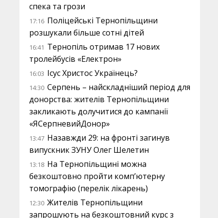
спека та грози
Поліцейські Тернопільщини
17:16
розшукали більше сотні дітей
Тернопіль отримав 17 нових
16:41
тролейбусів «Електрон»
Ісус Христос Українець?
16:03
Серпень – найскладніший період для
14:30
донорства: жителів Тернопільщини
закликають долучитися до кампанії
«ЯСерпневийДонор»
Назавжди 29: на фронті загинув
13:47
випускник ЗУНУ Олег Шелетин
На Тернопільщині можна
13:18
безкоштовно пройти комп’ютерну
томографію (перелік лікарень)
Жителів Тернопільщини
12:30
запрошують на безкоштовний курс з