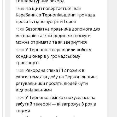
температурний рекорд
На щиті повертається Іван
16:48
Карабаник з Тернопільщини: громада
просить гідно зустріти Героя
Безоплатна правнича допомога для
16:00
ветеранів та їхніх родин: які послуги
можна отримати та як звернутися
У Тернополі перевірили роботу
15:10
кондиціонерів у громадському
транспорті
Рекордна спека і 12 пожеж в
14:33
екосистемах за добу на Тернопільщині:
рятувальники просять людей бути
відповідальними
У Тернополі жінка спокусилась на
13:25
забутий телефон — їй загрожує 8 років
тюрми