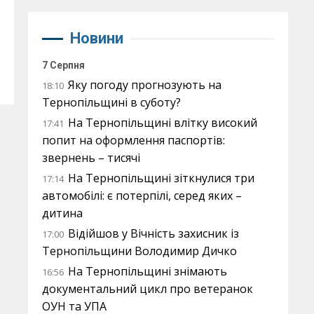
Новини
7 Серпня
Яку погоду прогнозують на
18:10
Тернопільщині в суботу?
На Тернопільщині влітку високий
17:41
попит на оформлення паспортів:
звернень – тисячі
На Тернопільщині зіткнулися три
17:14
автомобілі: є потерпілі, серед яких –
дитина
Відійшов у Вічність захисник із
17:00
Тернопільщини Володимир Дичко
На Тернопільщині знімають
16:56
документальний цикл про ветеранок
ОУН та УПА