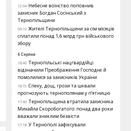
Небесне воїнство поповнив
12:04
захисник Богдан Сосінський з
Тернопільщини
Жителі Тернопільщини за сім місяців
09:10
сплатили понад 1,6 млрд грн військового
збору
6 Серпня
Тернопільські нацгвардійці
18:40
відзначили Преображення Господнє й
помолилися за захисників України
Спеку, дощ, грози та шквали
18:15
прогнозують тернополянам у п’ятницю
Тернопільщина втратила захисника
17:40
Михайла Скоробогатого: понад два роки
вважали зниклим безвісти
У Тернополі зафіксували
17:18