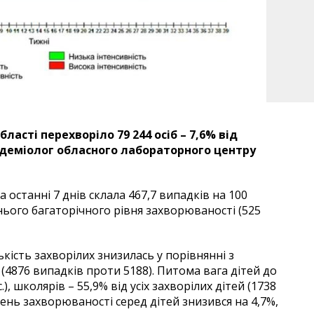
бласті перехворіло 79 244 осіб – 7,6% від
ідеміолог обласного лабораторного центру
 останні 7 днів склала 467,7 випадків на 100
нього багаторічного рівня захворюваності (525
ількість захворілих знизилась у порівнянні з
4876 випадків проти 5188). Питома вага дітей до
), школярів – 55,9% від усіх захворілих дітей (1738
вень захворюваності серед дітей знизився на 4,7%,