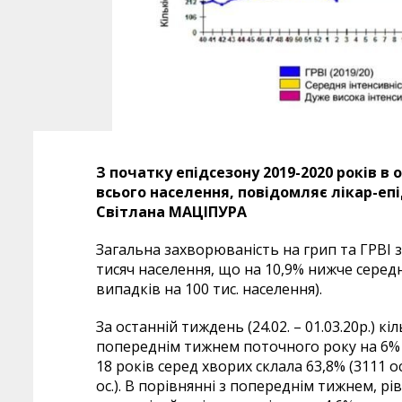
З початку епідсезону 2019-2020 років в о
всього населення, повідомляє лікар-еп
Світлана МАЦІПУРА
Загальна захворюваність на грип та ГРВІ за
тисяч населення, що на 10,9% нижче серед
випадків на 100 тис. населення).
За останній тиждень (24.02. – 01.03.20р.) к
попереднім тижнем поточного року на 6% (
18 років серед хворих склала 63,8% (3111 ос.
ос.). В порівнянні з попереднім тижнем, рі