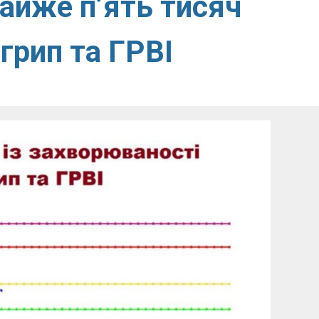
айже п’ять тисяч
грип та ГРВІ