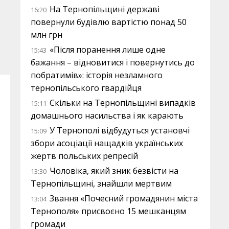
На Тернопільщині державі
16:20
повернули будівлю вартістю понад 50
млн грн
«Після поранення лише одне
15:43
бажання – відновитися і повернутись до
побратимів»: історія незламного
тернопільського гвардійця
Скільки на Тернопільщині випадків
15:11
домашнього насильства і як карають
У Тернополі відбудуться установчі
15:09
збори асоціації нащадків українських
жертв польських репресій
Чоловіка, який зник безвісти на
13:30
Тернопільщині, знайшли мертвим
Звання «Почесний громадянин міста
13:04
Тернополя» присвоєно 15 мешканцям
громади