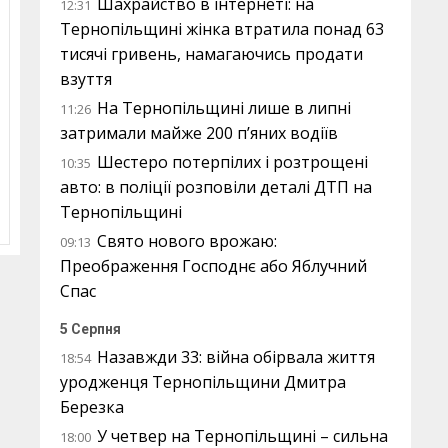
Шахрайство в інтернеті: на
12:31
Тернопільщині жінка втратила понад 63
тисячі гривень, намагаючись продати
взуття
На Тернопільщині лише в липні
11:26
затримали майже 200 п’яних водіїв
Шестеро потерпілих і розтрощені
10:35
авто: в поліції розповіли деталі ДТП на
Тернопільщині
Свято нового врожаю:
09:13
Преображення Господнє або Яблучний
Спас
5 Серпня
Назавжди 33: війна обірвала життя
18:54
уродженця Тернопільщини Дмитра
Березка
У четвер на Тернопільщині – сильна
18:00