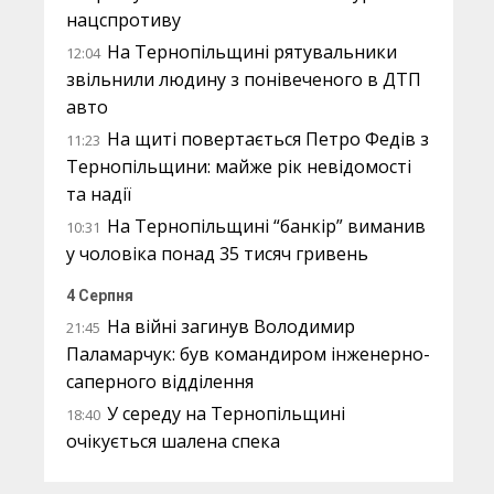
нацспротиву
На Тернопільщині рятувальники
12:04
звільнили людину з понівеченого в ДТП
авто
На щиті повертається Петро Федів з
11:23
Тернопільщини: майже рік невідомості
та надії
На Тернопільщині “банкір” виманив
10:31
у чоловіка понад 35 тисяч гривень
4 Серпня
На війні загинув Володимир
21:45
Паламарчук: був командиром інженерно-
саперного відділення
У середу на Тернопільщині
18:40
очікується шалена спека