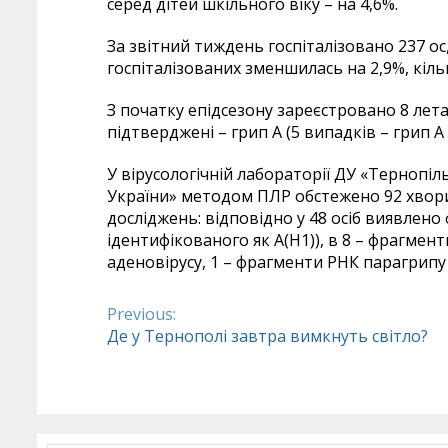
серед дітей шкільного віку – на 4,6%.
За звітний тиждень госпіталізовано 237 ос, 
госпіталізованих зменшилась на 2,9%, кільк
З початку епідсезону зареєстровано 8 лет
підтверджені – грип А (5 випадків – грип А
У вірусологічній лабораторії ДУ «Терноп
України» методом ПЛР обстежено 92 хворих
досліджень: відповідно у 48 осіб виявлено 
ідентифікованого як А(Н1)), в 8 – фрагмен
аденовірусу, 1 – фрагменти РНК парагрипу 
Previous:
Continue
Де у Тернополі завтра вимкнуть світло?
Reading