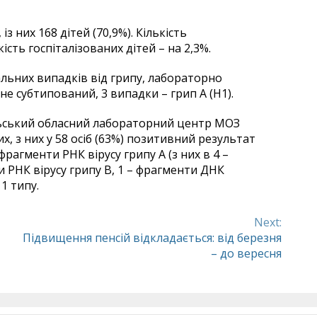
із них 168 дітей (70,9%). Кількість
ість госпіталізованих дітей – на 2,3%.
альних випадків від грипу, лабораторно
 не субтипований, 3 випадки – грип А (Н1).
ільський обласний лабораторний центр МОЗ
, з них у 58 осіб (63%) позитивний результат
фрагменти РНК вірусу грипу А (з них в 4 –
ти РНК вірусу грипу В, 1 – фрагменти ДНК
1 типу.
Next:
Підвищення пенсій відкладається: від березня
– до вересня