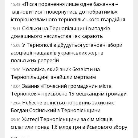
«Після поранення лише одне бажання –
15:43
відновитися і повернутись до побратимів»:
історія незламного тернопільського гвардійця
Скільки на Тернопільщині випадків
15:11
домашнього насильства і як карають
У Тернополі відбудуться установчі збори
15:09
асоціації нащадків українських жертв
польських репресій
Чоловіка, який зник безвісти на
13:30
Тернопільщині, знайшли мертвим
Звання «Почесний громадянин міста
13:04
Тернополя» присвоєно 15 мешканцям громади
Небесне воїнство поповнив захисник
12:04
Богдан Сосінський з Тернопільщини
Жителі Тернопільщини за сім місяців
09:10
сплатили понад 1,6 млрд грн військового збору