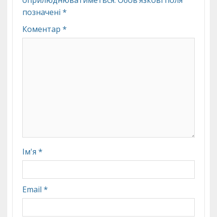
оприлюднюватиметься.
Обов’язкові поля
позначені
*
Коментар
*
Ім'я
*
Email
*