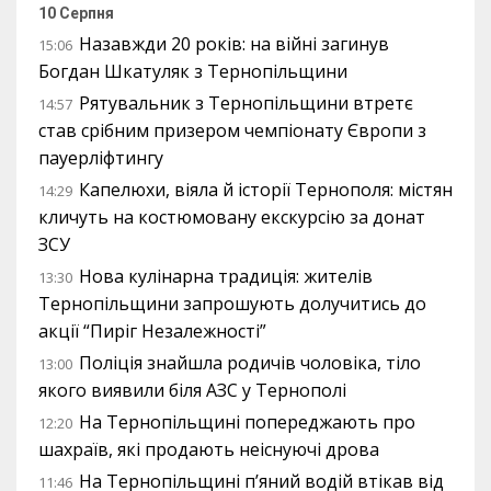
10 Серпня
Назавжди 20 років: на війні загинув
15:06
Богдан Шкатуляк з Тернопільщини
Рятувальник з Тернопільщини втретє
14:57
став срібним призером чемпіонату Європи з
пауерліфтингу
Капелюхи, віяла й історії Тернополя: містян
14:29
кличуть на костюмовану екскурсію за донат
ЗСУ
Нова кулінарна традиція: жителів
13:30
Тернопільщини запрошують долучитись до
акції “Пиріг Незалежності”
Поліція знайшла родичів чоловіка, тіло
13:00
якого виявили біля АЗС у Тернополі
На Тернопільщині попереджають про
12:20
шахраїв, які продають неіснуючі дрова
На Тернопільщині п’яний водій втікав від
11:46