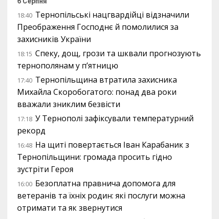
6 Серпня
Тернопільські нацгвардійці відзначили
18:40
Преображення Господнє й помолилися за
захисників України
Спеку, дощ, грози та шквали прогнозують
18:15
тернополянам у п’ятницю
Тернопільщина втратила захисника
17:40
Михайла Скоробогатого: понад два роки
вважали зниклим безвісти
У Тернополі зафіксували температурний
17:18
рекорд
На щиті повертається Іван Карабаник з
16:48
Тернопільщини: громада просить гідно
зустріти Героя
Безоплатна правнича допомога для
16:00
ветеранів та їхніх родин: які послуги можна
отримати та як звернутися