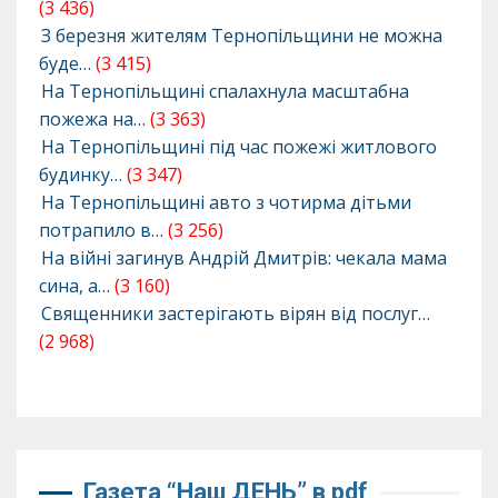
(3 436)
З березня жителям Тернопільщини не можна
буде…
(3 415)
На Тернопільщині спалахнула масштабна
пожежа на…
(3 363)
На Тернопільщині під час пожежі житлового
будинку…
(3 347)
На Тернопільщині авто з чотирма дітьми
потрапило в…
(3 256)
На війні загинув Андрій Дмитрів: чекала мама
сина, а…
(3 160)
Священники застерігають вірян від послуг…
(2 968)
Газета “Наш ДЕНЬ” в pdf