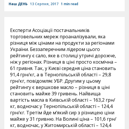
Наш ДЕНЬ
13 Серпня, 2017
1 min read
Експерти Асоціації постачальників
торговельних мереж проаналізували, яка
різниця між цінами на продукти за регіонами
України. Беззаперечним лідером цього
рейтингу є сало, яке в столиці утричі дорожче,
ніж у регіонах. Різниця в ціні просто космічна –
61 гривня. Так, у Києві середня ціна становить
91,4 грн/кг, а в Тернопільській області – 29,8
грн/кг, повідомляє УБР. Другим у цьому
рейтингу є вершкове масло – різниця в ціні
становить майже 39 гривень. Найвища
вартість масла в Київській області – 163,2 грн/
кг, водночас у Тернопільській області – 124,4
грн/кг. Третім йде м’який сир з різницею ціни
майже у 31 гривню. На Волині ціна – 101,6 грн/
кг, водночас, у Житомирській області – 124,4