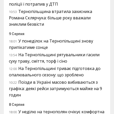
поліції і потрапив у ДТП
Тернопільщина втратила захисника
10:53
Романа Склярчука: більше року вважали
зниклим безвісти
9 Серпня
У понеділок на Тернопільщині знову
18:01
припікатиме сонце
На Тернопільщині рятувальники гасили
13:54
суху траву, сміття, торф і сіно
На Тернопільщині триває підготовка до
12:00
опалювального сезону: що зроблено
Поїзди в Україні масово вибиваються з
10:22
графіка: деякі рейси затримуються майже на 9
годин
8 Серпня
У неділю на тернополян очікує комфортна
18:00