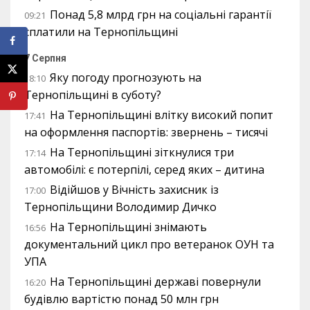
Понад 5,8 млрд грн на соціальні гарантії
09:21
сплатили на Тернопільщині
7 Серпня
Яку погоду прогнозують на
18:10
Тернопільщині в суботу?
На Тернопільщині влітку високий попит
17:41
на оформлення паспортів: звернень – тисячі
На Тернопільщині зіткнулися три
17:14
автомобілі: є потерпілі, серед яких – дитина
Відійшов у Вічність захисник із
17:00
Тернопільщини Володимир Дичко
На Тернопільщині знімають
16:56
документальний цикл про ветеранок ОУН та
УПА
На Тернопільщині державі повернули
16:20
будівлю вартістю понад 50 млн грн