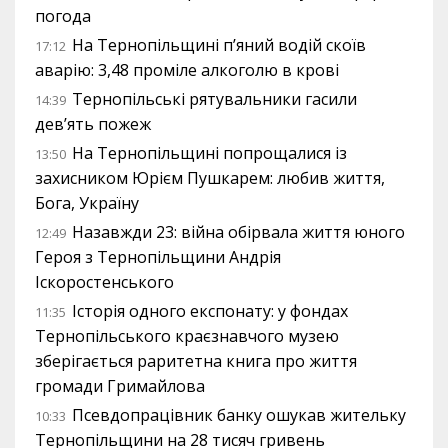
погода
На Тернопільщині п’яний водій скоїв
17:12
аварію: 3,48 проміле алкоголю в крові
Тернопільські рятувальники гасили
14:39
дев’ять пожеж
На Тернопільщині попрощалися із
13:50
захисником Юрієм Пушкарем: любив життя,
Бога, Україну
Назавжди 23: війна обірвала життя юного
12:49
Героя з Тернопільщини Андрія
Іскоростенського
Історія одного експонату: у фондах
11:35
Тернопільського краєзнавчого музею
зберігається раритетна книга про життя
громади Гримайлова
Псевдопрацівник банку ошукав жительку
10:33
Тернопільщини на 28 тисяч гривень