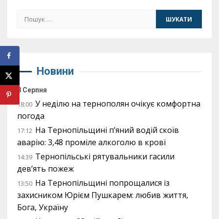
Пошук:
Новини
8 Серпня
У неділю на тернополян очікує комфортна
18:00
погода
На Тернопільщині п’яний водій скоїв
17:12
аварію: 3,48 проміле алкоголю в крові
Тернопільські рятувальники гасили
14:39
дев’ять пожеж
На Тернопільщині попрощалися із
13:50
захисником Юрієм Пушкарем: любив життя,
Бога, Україну