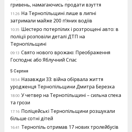
гривень, намагаючись продати взуття
На Тернопільщині лише в липні
11:26
затримали майже 200 п’яних водіїв
Шестеро потерпілих і розтрощені авто: в
10:35
поліції розповіли деталі ДТП на
Тернопільщині
Свято нового врожаю: Преображення
09:13
Господнє або Яблучний Спас
5 Серпня
Назавжди 33: війна обірвала життя
18:54
уродженця Тернопільщини Дмитра Березка
У четвер на Тернопільщині – сильна спека
18:00
та грози
Поліцейські Тернопільщини розшукали
17:16
більше сотні дітей
Тернопіль отримав 17 нових тролейбусів
16:41