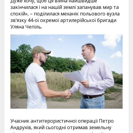
Дуже хочу, щоб ця війна найшвидше
закінчилася і на нашій землі запанував мир та
спокій», – поділилася механік польового вузла
зв’язку 44-ої окремої артилерійської бригади
Уляна Чепіль.
Учасник антитерористичної операції Петро
Андрухів, який сьогодні отримав земельну