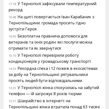
У Тернополі зафіксували температурний
17:18
рекорд
На щиті повертається Іван Карабаник з
16:48
Тернопільщини: громада просить гідно
зустріти Героя
Безоплатна правнича допомога для
16:00
ветеранів та їхніх родин: які послуги можна
отримати та як звернутися
У Тернополі перевірили роботу
15:10
кондиціонерів у громадському транспорті
Рекордна спека і 12 пожеж в екосистемах
14:33
за добу на Тернопільщині: рятувальники
просять людей бути відповідальними
У Тернополі жінка спокусилась на забутий
13:25
телефон — їй загрожує 8 років тюрми
Шахрайство в інтернеті: на
12:31
Тернопільщині жінка втратила понад 63 тисячі