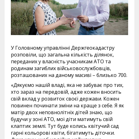
У Головному управлінні Держгеокадастру
розповіли, що загальна кількість ділянок,
переданих у власність учасникам АТО та
родинам загиблих військовослужбовців,
розташованих на даному масиві – близько 700.
«Дякуємо нашій владі, яка не забуває про тих,
хто зараз на передовій, адже кожен вносить
свій вклад у розвиток своєї держави. Кожен
повинен починати зміни на краще з себе. Я як
матір двох неповнолітніх дітей знаю, що
будучи у зоні АТО, мої діти матимуть свій
клаптик землі. Тут буде колись квітучий сад
гарні кольорові квіти, бігатимуть діточки.