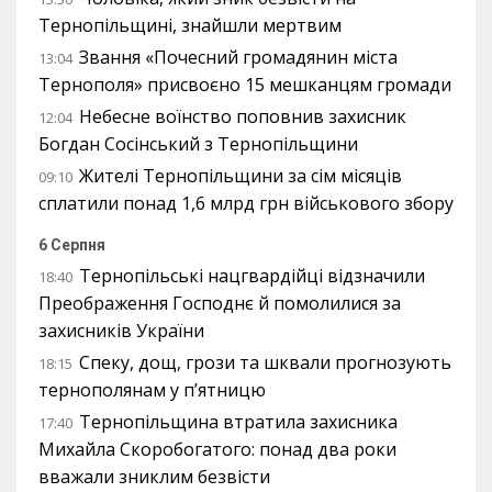
Тернопільщині, знайшли мертвим
Звання «Почесний громадянин міста
13:04
Тернополя» присвоєно 15 мешканцям громади
Небесне воїнство поповнив захисник
12:04
Богдан Сосінський з Тернопільщини
Жителі Тернопільщини за сім місяців
09:10
сплатили понад 1,6 млрд грн військового збору
6 Серпня
Тернопільські нацгвардійці відзначили
18:40
Преображення Господнє й помолилися за
захисників України
Спеку, дощ, грози та шквали прогнозують
18:15
тернополянам у п’ятницю
Тернопільщина втратила захисника
17:40
Михайла Скоробогатого: понад два роки
вважали зниклим безвісти