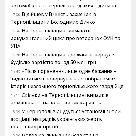
автомобілі: є потерпілі, серед яких – дитина
Відійшов у Вічність захисник із
17:00
Тернопільщини Володимир Дичко
На Тернопільщині знімають
16:56
документальний цикл про ветеранок ОУН та
УПА
На Тернопільщині державі повернули
16:20
будівлю вартістю понад 50 млн грн
«Після поранення лише одне бажання –
15:43
відновитися і повернутись до побратимів»:
історія незламного тернопільського гвардійця
Скільки на Тернопільщині випадків
15:11
домашнього насильства і як карають
У Тернополі відбудуться установчі збори
15:09
асоціації нащадків українських жертв
польських репресій
Чоловіка, який зник безвісти на
13:30