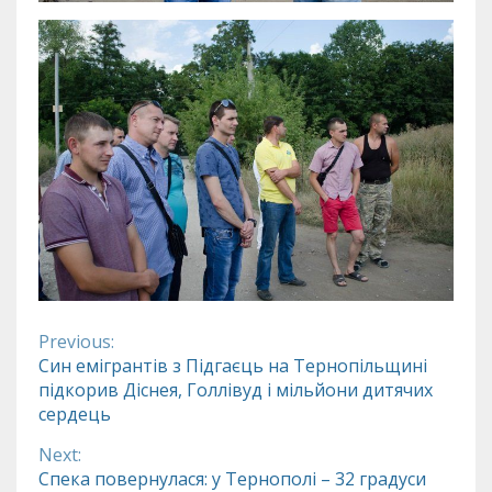
Previous:
Continue
Син емігрантів з Підгаєць на Тернопільщині
підкорив Діснея, Голлівуд і мільйони дитячих
Reading
сердець
Next:
Спека повернулася: у Тернополі – 32 градуси