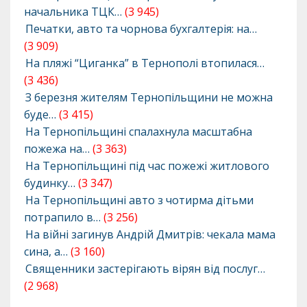
начальника ТЦК…
(3 945)
Печатки, авто та чорнова бухгалтерія: на…
(3 909)
На пляжі “Циганка” в Тернополі втопилася…
(3 436)
З березня жителям Тернопільщини не можна
буде…
(3 415)
На Тернопільщині спалахнула масштабна
пожежа на…
(3 363)
На Тернопільщині під час пожежі житлового
будинку…
(3 347)
На Тернопільщині авто з чотирма дітьми
потрапило в…
(3 256)
На війні загинув Андрій Дмитрів: чекала мама
сина, а…
(3 160)
Священники застерігають вірян від послуг…
(2 968)