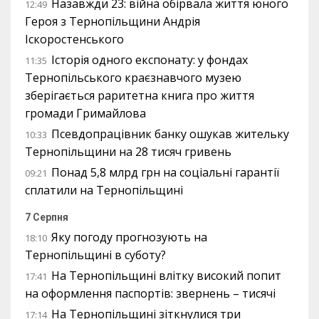
Назавжди 23: війна обірвала життя юного
12:49
Героя з Тернопільщини Андрія
Іскоростенського
Історія одного експонату: у фондах
11:35
Тернопільського краєзнавчого музею
зберігається раритетна книга про життя
громади Гримайлова
Псевдопрацівник банку ошукав жительку
10:33
Тернопільщини на 28 тисяч гривень
Понад 5,8 млрд грн на соціальні гарантії
09:21
сплатили на Тернопільщині
7 Серпня
Яку погоду прогнозують на
18:10
Тернопільщині в суботу?
На Тернопільщині влітку високий попит
17:41
на оформлення паспортів: звернень – тисячі
На Тернопільщині зіткнулися три
17:14