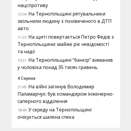
нацспротиву
На Тернопільщині рятувальники
12:04
звільнили людину з понівеченого в ДТП
авто
На щиті повертається Петро Федів з
11:23
Тернопільщини: майже рік невідомості
та надії
На Тернопільщині “банкір” виманив
10:31
у чоловіка понад 35 тисяч гривень
4 Серпня
На війні загинув Володимир
21:45
Паламарчук: був командиром інженерно-
саперного відділення
У середу на Тернопільщині
18:40
очікується шалена спека