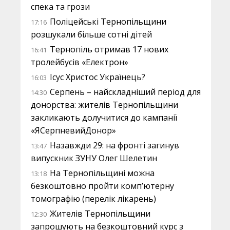
спека та грози
Поліцейські Тернопільщини
17:16
розшукали більше сотні дітей
Тернопіль отримав 17 нових
16:41
тролейбусів «Електрон»
Ісус Христос Українець?
16:03
Серпень – найскладніший період для
14:30
донорства: жителів Тернопільщини
закликають долучитися до кампанії
«ЯСерпневийДонор»
Назавжди 29: на фронті загинув
13:47
випускник ЗУНУ Олег Шелетин
На Тернопільщині можна
13:18
безкоштовно пройти комп’ютерну
томографію (перелік лікарень)
Жителів Тернопільщини
12:30
запрошують на безкоштовний курс з