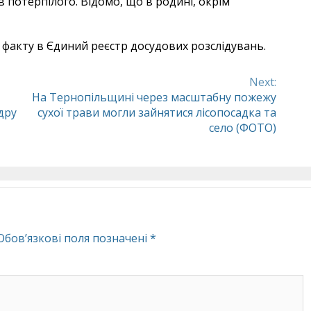
 потерпілого. Відомо, що в родині, окрім
факту в Єдиний реєстр досудових розслідувань.
Next:
На Тернопільщині через масштабну пожежу
дру
сухої трави могли зайнятися лісопосадка та
село (ФОТО)
Обов’язкові поля позначені
*