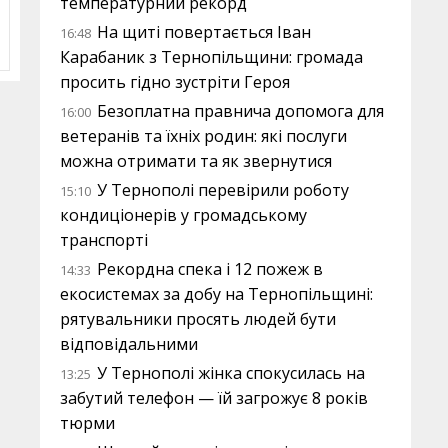
температурний рекорд
На щиті повертається Іван
16:48
Карабаник з Тернопільщини: громада
просить гідно зустріти Героя
Безоплатна правнича допомога для
16:00
ветеранів та їхніх родин: які послуги
можна отримати та як звернутися
У Тернополі перевірили роботу
15:10
кондиціонерів у громадському
транспорті
Рекордна спека і 12 пожеж в
14:33
екосистемах за добу на Тернопільщині:
рятувальники просять людей бути
відповідальними
У Тернополі жінка спокусилась на
13:25
забутий телефон — їй загрожує 8 років
тюрми