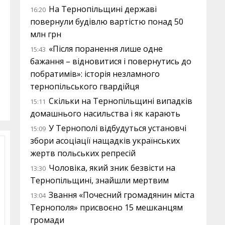
На Тернопільщині державі
16:20
повернули будівлю вартістю понад 50
млн грн
«Після поранення лише одне
15:43
бажання – відновитися і повернутись до
побратимів»: історія незламного
тернопільського гвардійця
Скільки на Тернопільщині випадків
15:11
домашнього насильства і як карають
У Тернополі відбудуться установчі
15:09
збори асоціації нащадків українських
жертв польських репресій
Чоловіка, який зник безвісти на
13:30
Тернопільщині, знайшли мертвим
Звання «Почесний громадянин міста
13:04
Тернополя» присвоєно 15 мешканцям
громади