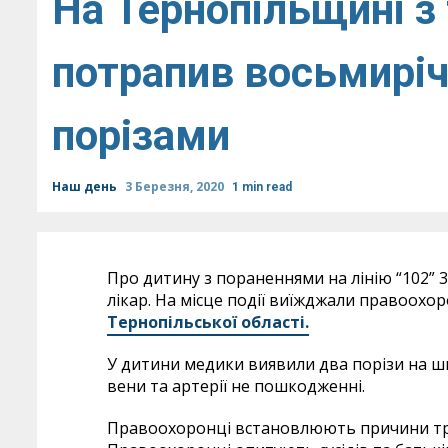
На Тернопільщині з
потрапив восьмиріч
порізами
Наш день
3 Березня, 2020
1 min read
Про дитину з пораненнями на лінію “102” 3
лікар. На місце події виїжджали правоохо
Тернопільської області.
У дитини медики виявили два порізи на шиї
вени та артерії не пошкодженні.
Правоохоронці встановлюють причини тра