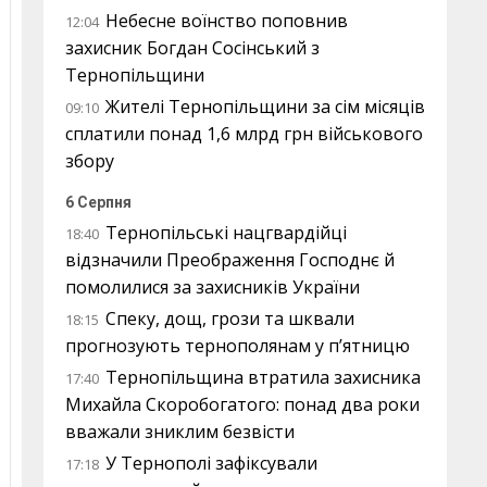
Небесне воїнство поповнив
12:04
захисник Богдан Сосінський з
Тернопільщини
Жителі Тернопільщини за сім місяців
09:10
сплатили понад 1,6 млрд грн військового
збору
6 Серпня
Тернопільські нацгвардійці
18:40
відзначили Преображення Господнє й
помолилися за захисників України
Спеку, дощ, грози та шквали
18:15
прогнозують тернополянам у п’ятницю
Тернопільщина втратила захисника
17:40
Михайла Скоробогатого: понад два роки
вважали зниклим безвісти
У Тернополі зафіксували
17:18