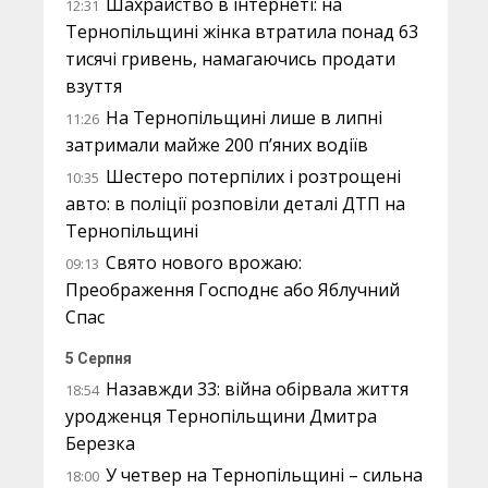
Шахрайство в інтернеті: на
12:31
Тернопільщині жінка втратила понад 63
тисячі гривень, намагаючись продати
взуття
На Тернопільщині лише в липні
11:26
затримали майже 200 п’яних водіїв
Шестеро потерпілих і розтрощені
10:35
авто: в поліції розповіли деталі ДТП на
Тернопільщині
Свято нового врожаю:
09:13
Преображення Господнє або Яблучний
Спас
5 Серпня
Назавжди 33: війна обірвала життя
18:54
уродженця Тернопільщини Дмитра
Березка
У четвер на Тернопільщині – сильна
18:00