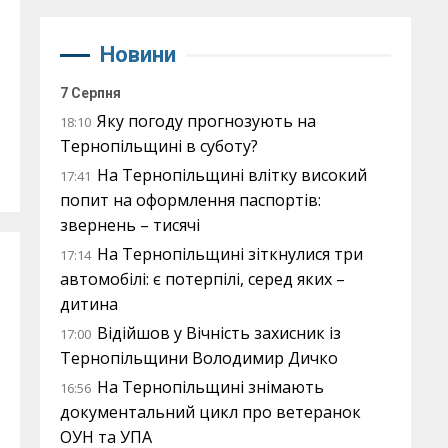
Новини
7 Серпня
Яку погоду прогнозують на
18:10
Тернопільщині в суботу?
На Тернопільщині влітку високий
17:41
попит на оформлення паспортів:
звернень – тисячі
На Тернопільщині зіткнулися три
17:14
автомобілі: є потерпілі, серед яких –
дитина
Відійшов у Вічність захисник із
17:00
Тернопільщини Володимир Дичко
На Тернопільщині знімають
16:56
документальний цикл про ветеранок
ОУН та УПА