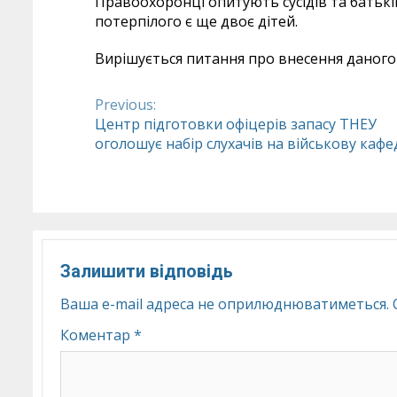
Правоохоронці опитують сусідів та батьків
потерпілого є ще двоє дітей.
Вирішується питання про внесення даного 
Previous:
Continue
Центр підготовки офіцерів запасу ТНЕУ
оголошує набір слухачів на військову кафе
Reading
Залишити відповідь
Ваша e-mail адреса не оприлюднюватиметься.
Коментар
*