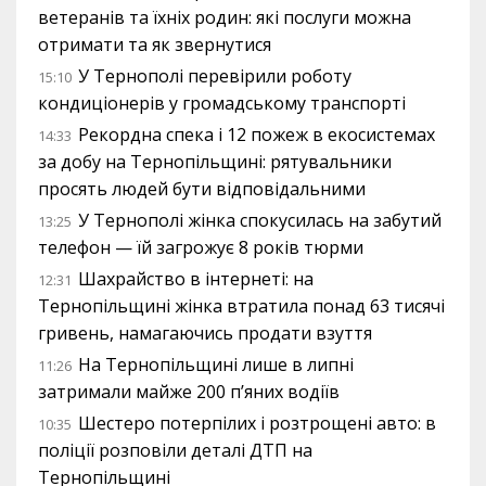
ветеранів та їхніх родин: які послуги можна
отримати та як звернутися
У Тернополі перевірили роботу
15:10
кондиціонерів у громадському транспорті
Рекордна спека і 12 пожеж в екосистемах
14:33
за добу на Тернопільщині: рятувальники
просять людей бути відповідальними
У Тернополі жінка спокусилась на забутий
13:25
телефон — їй загрожує 8 років тюрми
Шахрайство в інтернеті: на
12:31
Тернопільщині жінка втратила понад 63 тисячі
гривень, намагаючись продати взуття
На Тернопільщині лише в липні
11:26
затримали майже 200 п’яних водіїв
Шестеро потерпілих і розтрощені авто: в
10:35
поліції розповіли деталі ДТП на
Тернопільщині