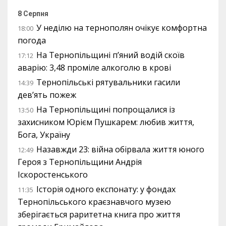
8 Серпня
У неділю на тернополян очікує комфортна
18:00
погода
На Тернопільщині п’яний водій скоїв
17:12
аварію: 3,48 проміле алкоголю в крові
Тернопільські рятувальники гасили
14:39
дев’ять пожеж
На Тернопільщині попрощалися із
13:50
захисником Юрієм Пушкарем: любив життя,
Бога, Україну
Назавжди 23: війна обірвала життя юного
12:49
Героя з Тернопільщини Андрія
Іскоростенського
Історія одного експонату: у фондах
11:35
Тернопільського краєзнавчого музею
зберігається раритетна книга про життя