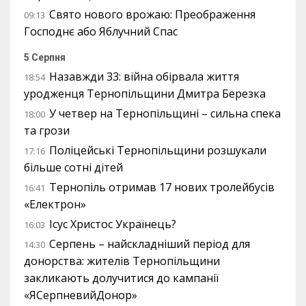
Свято нового врожаю: Преображення
09:13
Господнє або Яблучний Спас
5 Серпня
Назавжди 33: війна обірвала життя
18:54
уродженця Тернопільщини Дмитра Березка
У четвер на Тернопільщині – сильна спека
18:00
та грози
Поліцейські Тернопільщини розшукали
17:16
більше сотні дітей
Тернопіль отримав 17 нових тролейбусів
16:41
«Електрон»
Ісус Христос Українець?
16:03
Серпень – найскладніший період для
14:30
донорства: жителів Тернопільщини
закликають долучитися до кампанії
«ЯСерпневийДонор»