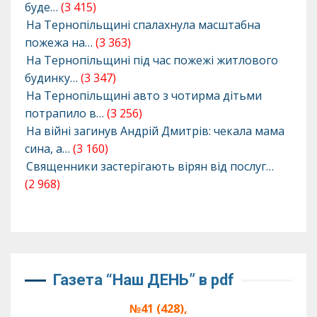
буде…
(3 415)
На Тернопільщині спалахнула масштабна
пожежа на…
(3 363)
На Тернопільщині під час пожежі житлового
будинку…
(3 347)
На Тернопільщині авто з чотирма дітьми
потрапило в…
(3 256)
На війні загинув Андрій Дмитрів: чекала мама
сина, а…
(3 160)
Священники застерігають вірян від послуг…
(2 968)
Газета “Наш ДЕНЬ” в pdf
№41 (428),