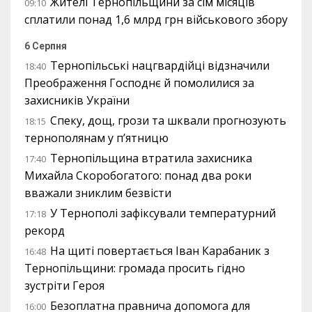
Жителі Тернопільщини за сім місяців
09:10
сплатили понад 1,6 млрд грн військового збору
6 Серпня
Тернопільські нацгвардійці відзначили
18:40
Преображення Господнє й помолилися за
захисників України
Спеку, дощ, грози та шквали прогнозують
18:15
тернополянам у п’ятницю
Тернопільщина втратила захисника
17:40
Михайла Скоробогатого: понад два роки
вважали зниклим безвісти
У Тернополі зафіксували температурний
17:18
рекорд
На щиті повертається Іван Карабаник з
16:48
Тернопільщини: громада просить гідно
зустріти Героя
Безоплатна правнича допомога для
16:00