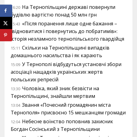
На Тернопільщині державі повернули
16:20
будівлю вартістю понад 50 млн грн
«Після поранення лише одне бажання –
15:43
відновитися і повернутись до побратимів»:
історія незламного тернопільського гвардійця
Скільки на Тернопільщині випадків
15:11
домашнього насильства і як карають
У Тернополі відбудуться установчі збори
15:09
асоціації нащадків українських жертв
польських репресій
Чоловіка, який зник безвісти на
13:30
Тернопільщині, знайшли мертвим
Звання «Почесний громадянин міста
13:04
Тернополя» присвоєно 15 мешканцям громади
Небесне воїнство поповнив захисник
12:04
Богдан Сосінський з Тернопільщини