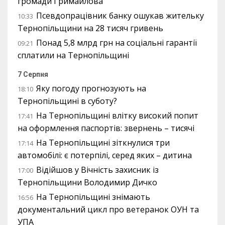
громади Гримайлова
Псевдопрацівник банку ошукав жительку
10:33
Тернопільщини на 28 тисяч гривень
Понад 5,8 млрд грн на соціальні гарантії
09:21
сплатили на Тернопільщині
7 Серпня
Яку погоду прогнозують на
18:10
Тернопільщині в суботу?
На Тернопільщині влітку високий попит
17:41
на оформлення паспортів: звернень – тисячі
На Тернопільщині зіткнулися три
17:14
автомобілі: є потерпілі, серед яких – дитина
Відійшов у Вічність захисник із
17:00
Тернопільщини Володимир Дичко
На Тернопільщині знімають
16:56
документальний цикл про ветеранок ОУН та
УПА