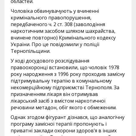
областей.
Чоловіка обвинувачують у вчиненні
кримінального правопорушення,
передбаченого ч. 2 ст. 308 (заволодіння
наркотичним засобом шляхом шахрайства,
вчинене повторно) Кримінального кодексу
України. Про це повідомили у поліції
Тернопільщини.
У ході досудового розслідування
правоохоронці встановили, що чоловік 1978
року народження з 1996 року проходив замісну
підтримувальну терапію в комунальному
некомерційному підприємстві Тернополя. За
призначенням лікаря він отримував
лікарський засіб з вмістом наркотичної
речовини метадон, обіг якого є обмеженим.
Однак згодом фігурант дізнався, що аналогічну
програму замісної терапії пропонують і
приватні заклади охорони здоров’я в інших