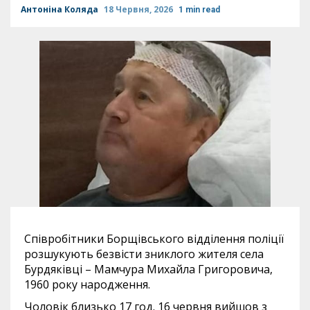
Антоніна Коляда
18 Червня, 2026
1 min read
Співробітники Борщівського відділення поліції
розшукують безвісти зниклого жителя села
Бурдяківці – Мамчура Михайла Григоровича,
1960 року народження.
Чоловік близько 17 год. 16 червня вийшов з