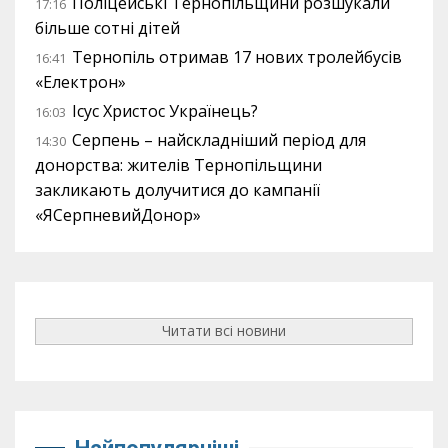
Поліцейські Тернопільщини розшукали
17:16
більше сотні дітей
Тернопіль отримав 17 нових тролейбусів
16:41
«Електрон»
Ісус Христос Українець?
16:03
Серпень – найскладніший період для
14:30
донорства: жителів Тернопільщини
закликають долучитися до кампанії
«ЯСерпневийДонор»
Читати всі новини