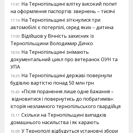
На Тернопільщині влітку високий попит
17:41
на оформлення паспортів: звернень – тисячі
На Тернопільщині зіткнулися три
17:14
автомобілі: є потерпілі, серед яких – дитина
Відійшов у Вічність захисник із
17:00
Тернопільщини Володимир Дичко
На Тернопільщині знімають
16:56
документальний цикл про ветеранок ОУН та
УПА
На Тернопільщині державі повернули
16:20
будівлю вартістю понад 50 млн грн
«Після поранення лише одне бажання –
15:43
відновитися і повернутись до побратимів»:
історія незламного тернопільського гвардійця
Скільки на Тернопільщині випадків
15:11
домашнього насильства і як карають
У Тернополі відбудуться установчі збори
15:09