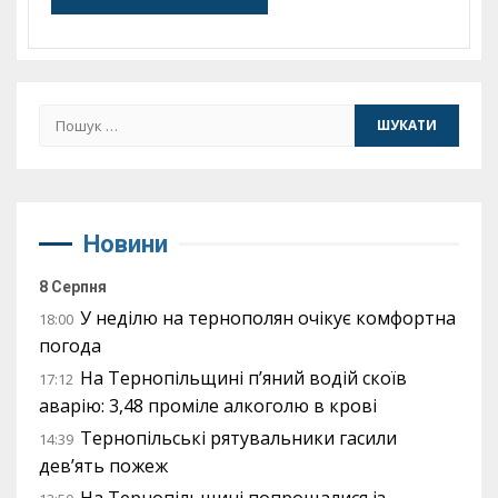
Пошук:
Новини
8 Серпня
У неділю на тернополян очікує комфортна
18:00
погода
На Тернопільщині п’яний водій скоїв
17:12
аварію: 3,48 проміле алкоголю в крові
Тернопільські рятувальники гасили
14:39
дев’ять пожеж
На Тернопільщині попрощалися із