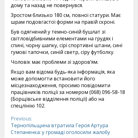
дому та назад не повернувся.
Зростом близько 180 см, повної статури. Має
шрам подовгастої форми на правій скроні.
Був одягнений у темно-синій бушлат зі
світловідбивними елементами на грудях і
спині, чорну шапку, сірі спортивні штани, сині
гумові тапочки, синій светр, сіру футболку.
Чоловік має проблеми зі здоров’ям.
Якщо вам відома будь-яка інформація, яка
може допомогти встановити його
місцезнаходження, просимо повідомити
працівників поліції за номером (068) 096-58-18
(Борщівське відділення поліції) або на
спецлінію 102.
Previous:
Continue
Тернопільщина втратила Героя Артура
Степаненка: у громаді оголосили жалобу
Reading