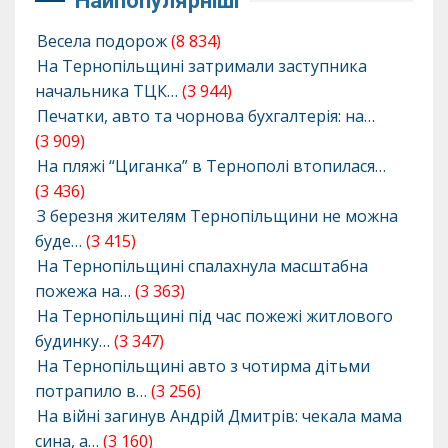
Найпопулярніші
Весела подорож
(8 834)
На Тернопільщині затримали заступника
начальника ТЦК…
(3 944)
Печатки, авто та чорнова бухгалтерія: на…
(3 909)
На пляжі “Циганка” в Тернополі втопилася…
(3 436)
З березня жителям Тернопільщини не можна
буде…
(3 415)
На Тернопільщині спалахнула масштабна
пожежа на…
(3 363)
На Тернопільщині під час пожежі житлового
будинку…
(3 347)
На Тернопільщині авто з чотирма дітьми
потрапило в…
(3 256)
На війні загинув Андрій Дмитрів: чекала мама
сина, а…
(3 160)