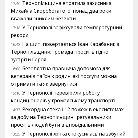
Тернопільщина втратила захисника
17:40
Михайла Скоробогатого: понад два роки
вважали зниклим безвісти
У Тернополі зафіксували температурний
17:18
рекорд
На щиті повертається Іван Карабаник з
16:48
Тернопільщини: громада просить гідно
зустріти Героя
Безоплатна правнича допомога для
16:00
ветеранів та їхніх родин: які послуги можна
отримати та як звернутися
У Тернополі перевірили роботу
15:10
кондиціонерів у громадському транспорті
Рекордна спека і 12 пожеж в екосистемах
14:33
за добу на Тернопільщині: рятувальники
просять людей бути відповідальними
У Тернополі жінка спокусилась на забутий
13:25