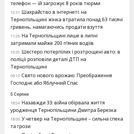
телефон — їй загрожує 8 років тюрми
Шахрайство в інтернеті: на
12:31
Тернопільщині жінка втратила понад 63 тисячі
гривень, намагаючись продати взуття
На Тернопільщині лише в липні
11:26
затримали майже 200 п’яних водіїв
Шестеро потерпілих і розтрощені авто: в
10:35
поліції розповіли деталі ДТП на
Тернопільщині
Свято нового врожаю: Преображення
09:13
Господнє або Яблучний Спас
5 Серпня
Назавжди 33: війна обірвала життя
18:54
уродженця Тернопільщини Дмитра Березка
У четвер на Тернопільщині – сильна спека
18:00
та грози