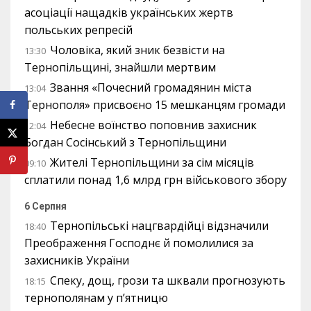
асоціації нащадків українських жертв
польських репресій
Чоловіка, який зник безвісти на
13:30
Тернопільщині, знайшли мертвим
Звання «Почесний громадянин міста
13:04
Тернополя» присвоєно 15 мешканцям громади
Небесне воїнство поповнив захисник
12:04
Богдан Сосінський з Тернопільщини
Жителі Тернопільщини за сім місяців
09:10
сплатили понад 1,6 млрд грн військового збору
6 Серпня
Тернопільські нацгвардійці відзначили
18:40
Преображення Господнє й помолилися за
захисників України
Спеку, дощ, грози та шквали прогнозують
18:15
тернополянам у п’ятницю