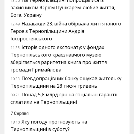
13:50
захисником Юрієм Пушкарем: любив життя,
Бога, Україну
Назавжди 23: війна обірвала життя юного
12:49
Героя з Тернопільщини Андрія
Іскоростенського
Історія одного експонату: у фондах
11:35
Тернопільського краєзнавчого музею
зберігається раритетна книга про життя
громади Гримайлова
Псевдопрацівник банку ошукав жительку
10:33
Тернопільщини на 28 тисяч гривень
Понад 5,8 млрд грн на соціальні гарантії
09:21
сплатили на Тернопільщині
7 Серпня
Яку погоду прогнозують на
18:10
Тернопільщині в суботу?